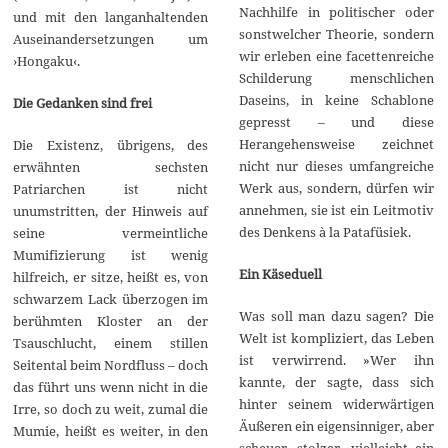
Nachhilfe in politischer oder
und mit den langanhaltenden
sonstwelcher Theorie, sondern
Auseinandersetzungen um
wir erleben eine facettenreiche
›Hongaku‹.
Schilderung menschlichen
Daseins, in keine Schablone
Die Gedanken sind frei
gepresst – und diese
Herangehensweise zeichnet
Die Existenz, übrigens, des
nicht nur dieses umfangreiche
erwähnten sechsten
Werk aus, sondern, dürfen wir
Patriarchen ist nicht
annehmen, sie ist ein Leitmotiv
unumstritten, der Hinweis auf
des Denkens à la Patafüsiek.
seine vermeintliche
Mumifizierung ist wenig
Ein Käseduell
hilfreich, er sitze, heißt es, von
schwarzem Lack überzogen im
Was soll man dazu sagen? Die
berühmten Kloster an der
Welt ist kompliziert, das Leben
Tsauschlucht, einem stillen
ist verwirrend. »Wer ihn
Seitental beim Nordfluss – doch
kannte, der sagte, dass sich
das führt uns wenn nicht in die
hinter seinem widerwärtigen
Irre, so doch zu weit, zumal die
Äußeren ein eigensinniger, aber
Mumie, heißt es weiter, in den
scheuer, stolzer, vielleicht ein