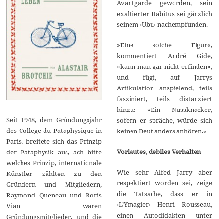
Avantgarde geworden, sein
exaltierter Habitus sei gänzlich
seinem ›Ubu‹ nachempfunden.
»Eine solche Figur«,
kommentiert André Gide,
»kann man gar nicht erfinden«,
und fügt, auf Jarrys
Artikulation anspielend, teils
fasziniert, teils distanziert
hinzu: »Ein Nussknacker,
Seit 1948, dem Gründungsjahr
sofern er spräche, würde sich
des College du Pataphysique in
keinen Deut anders anhören.«
Paris, breitete sich das Prinzip
Vorlautes, debiles Verhalten
der Pataphysik aus, ach bitte
welches Prinzip, internationale
Wie sehr Alfed Jarry aber
Künstler zählten zu den
respektiert worden sei, zeige
Gründern und Mitgliedern,
die Tatsache, dass er in
Raymond Queneau und Boris
›L’Ymagier‹ Henri Rousseau,
Vian waren
einen Autodidakten unter
Gründungsmitglieder, und die