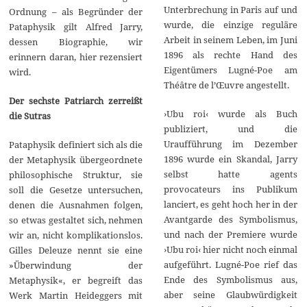
Unterbrechung in Paris auf und
Ordnung – als Begründer der
wurde, die einzige reguläre
Pataphysik gilt Alfred Jarry,
Arbeit in seinem Leben, im Juni
dessen Biographie, wir
1896 als rechte Hand des
erinnern daran, hier rezensiert
Eigentümers Lugné-Poe am
wird.
Théâtre de l’Œuvre angestellt.
Der sechste Patriarch zerreißt
›Ubu roi‹ wurde als Buch
die Sutras
publiziert, und die
Uraufführung im Dezember
Pataphysik definiert sich als die
1896 wurde ein Skandal, Jarry
der Metaphysik übergeordnete
selbst hatte agents
philosophische Struktur, sie
provocateurs ins Publikum
soll die Gesetze untersuchen,
lanciert, es geht hoch her in der
denen die Ausnahmen folgen,
Avantgarde des Symbolismus,
so etwas gestaltet sich, nehmen
und nach der Premiere wurde
wir an, nicht komplikationslos.
›Ubu roi‹ hier nicht noch einmal
Gilles Deleuze nennt sie eine
aufgeführt. Lugné-Poe rief das
»Überwindung der
Ende des Symbolismus aus,
Metaphysik«, er begreift das
aber seine Glaubwürdigkeit
Werk Martin Heideggers mit