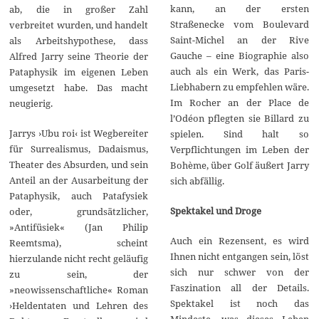
kann, an der ersten
ab, die in großer Zahl
Straßenecke vom Boulevard
verbreitet wurden, und handelt
Saint-Michel an der Rive
als Arbeitshypothese, dass
Gauche – eine Biographie also
Alfred Jarry seine Theorie der
auch als ein Werk, das Paris-
Pataphysik im eigenen Leben
Liebhabern zu empfehlen wäre.
umgesetzt habe. Das macht
Im Rocher an der Place de
neugierig.
l’Odéon pflegten sie Billard zu
Jarrys ›Ubu roi‹ ist Wegbereiter
spielen. Sind halt so
für Surrealismus, Dadaismus,
Verpflichtungen im Leben der
Theater des Absurden, und sein
Bohème, über Golf äußert Jarry
Anteil an der Ausarbeitung der
sich abfällig.
Pataphysik, auch Patafysiek
Spektakel und Droge
oder, grundsätzlicher,
»Antifüsiek« (Jan Philip
Auch ein Rezensent, es wird
Reemtsma), scheint
Ihnen nicht entgangen sein, löst
hierzulande nicht recht geläufig
sich nur schwer von der
zu sein, der
Faszination all der Details.
»neowissenschaftliche« Roman
Spektakel ist noch das
›Heldentaten und Lehren des
Mindeste, was dieses Leben