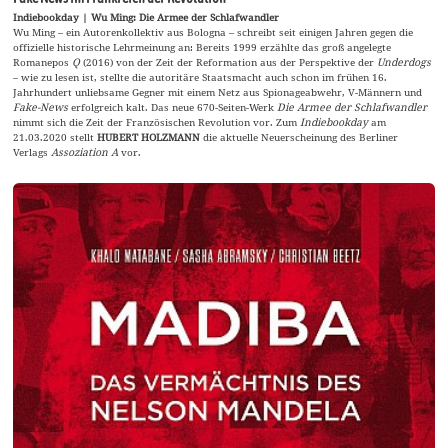
Indiebookday | Wu Ming: Die Armee der Schlafwandler
Wu Ming – ein Autorenkollektiv aus Bologna – schreibt seit einigen Jahren gegen die
offizielle historische Lehrmeinung an: Bereits 1999 erzählte das groß angelegte
Romanepos
Q
(2016) von der Zeit der Reformation aus der Perspektive der
Underdogs
– wie zu lesen ist, stellte die autoritäre Staatsmacht auch schon im frühen 16.
Jahrhundert unliebsame Gegner mit einem Netz aus Spionageabwehr, V-Männern und
Fake-News
erfolgreich kalt. Das neue 670-Seiten-Werk
Die Armee der Schlafwandler
nimmt sich die Zeit der Französischen Revolution vor. Zum
Indiebookday
am
21.03.2020 stellt
HUBERT HOLZMANN
die aktuelle Neuerscheinung des Berliner
Verlags
Assoziation A
vor.