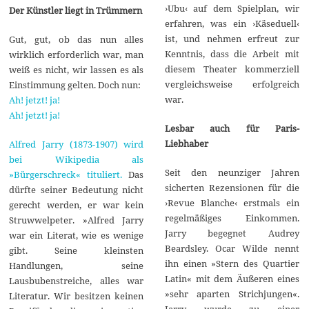
›Ubu‹ auf dem Spielplan, wir
Der Künstler liegt in Trümmern
erfahren, was ein ›Käseduell‹
ist, und nehmen erfreut zur
Gut, gut, ob das nun alles
Kenntnis, dass die Arbeit mit
wirklich erforderlich war, man
diesem Theater kommerziell
weiß es nicht, wir lassen es als
vergleichsweise erfolgreich
Einstimmung gelten. Doch nun:
war.
Ah! jetzt! ja!
Ah! jetzt! ja!
Lesbar auch für Paris-
Liebhaber
Alfred Jarry (1873-1907) wird
bei Wikipedia als
Seit den neunziger Jahren
»Bürgerschreck« tituliert.
Das
sicherten Rezensionen für die
dürfte seiner Bedeutung nicht
›Revue Blanche‹ erstmals ein
gerecht werden, er war kein
regelmäßiges Einkommen.
Struwwelpeter. »Alfred Jarry
Jarry begegnet Audrey
war ein Literat, wie es wenige
Beardsley. Ocar Wilde nennt
gibt. Seine kleinsten
ihn einen »Stern des Quartier
Handlungen, seine
Latin« mit dem Äußeren eines
Lausbubenstreiche, alles war
»sehr aparten Strichjungen«.
Literatur. Wir besitzen keinen
Jarry wurde zu einer