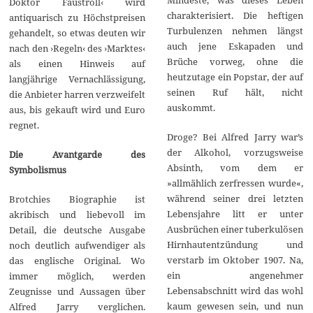
Doktor Faustroll‹ wird
charakterisiert. Die heftigen
antiquarisch zu Höchstpreisen
Turbulenzen nehmen längst
gehandelt, so etwas deuten wir
auch jene Eskapaden und
nach den ›Regeln‹ des ›Marktes‹
Brüche vorweg, ohne die
als einen Hinweis auf
heutzutage ein Popstar, der auf
langjährige Vernachlässigung,
seinen Ruf hält, nicht
die Anbieter harren verzweifelt
auskommt.
aus, bis gekauft wird und Euro
regnet.
Droge? Bei Alfred Jarry war’s
der Alkohol, vorzugsweise
Die Avantgarde des
Absinth, vom dem er
Symbolismus
»allmählich zerfressen wurde«,
während seiner drei letzten
Brotchies Biographie ist
Lebensjahre litt er unter
akribisch und liebevoll im
Ausbrüchen einer tuberkulösen
Detail, die deutsche Ausgabe
Hirnhautentzündung und
noch deutlich aufwendiger als
verstarb im Oktober 1907. Na,
das englische Original. Wo
ein angenehmer
immer möglich, werden
Lebensabschnitt wird das wohl
Zeugnisse und Aussagen über
kaum gewesen sein, und nun
Alfred Jarry verglichen.