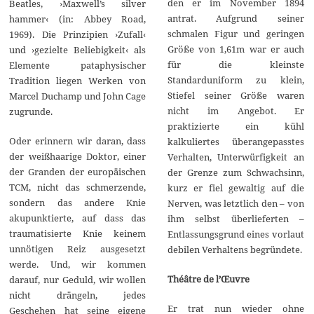
den er im November 1894
Beatles, ›Maxwell’s silver
antrat. Aufgrund seiner
hammer‹ (in: Abbey Road,
schmalen Figur und geringen
1969). Die Prinzipien ›Zufall‹
Größe von 1,61m war er auch
und ›gezielte Beliebigkeit‹ als
für die kleinste
Elemente pataphysischer
Standarduniform zu klein,
Tradition liegen Werken von
Stiefel seiner Größe waren
Marcel Duchamp und John Cage
nicht im Angebot. Er
zugrunde.
praktizierte ein kühl
Oder erinnern wir daran, dass
kalkuliertes überangepasstes
der weißhaarige Doktor, einer
Verhalten, Unterwürfigkeit an
der Granden der europäischen
der Grenze zum Schwachsinn,
TCM, nicht das schmerzende,
kurz er fiel gewaltig auf die
sondern das andere Knie
Nerven, was letztlich den – von
akupunktierte, auf dass das
ihm selbst überlieferten –
traumatisierte Knie keinem
Entlassungsgrund eines vorlaut
unnötigen Reiz ausgesetzt
debilen Verhaltens begründete.
werde. Und, wir kommen
Théâtre de l’Œuvre
darauf, nur Geduld, wir wollen
nicht drängeln, jedes
Er trat nun wieder ohne
Geschehen hat seine eigene