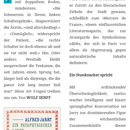
mit doppeltem Boden,
r
er Zutritt zu den literarischen
mindestens. »Die
2
Zirkeln der Stadt gewann,
0
Schmerzen in Ihrem linken
1
schließlich zum ›Mercure de
Schultergelenk«, diagnostiziert
4
France‹, einem einflussreichen
die Ärztin, »sind altersbedingt.«
Literaturmagazin, das zur
– »Unmöglich«, widerspricht
Avantgarde des Symbolismus
der Patient, »die rechte
zählte, der sich in Paris vor
Schulter ist doch ebenso alt und
allem als Abgrenzung gegen
sie tut nicht weh.« Hm. Oder
naturalistische Inhalte
anders: Weshalb bleibt
definierte.
ausgerechnet die Teekanne, die
seit Jahren einen Sprung hat,
Ein Nussknacker spricht
länger heil als diejenige, die die
ganze Zeit lang immer heil
Mit erdrückender
war? Diese Art Fragen treiben
Überschwänglichkeit, rastlos
uns um. Von
WOLF SENFF
wacher Intelligenz und bizarr
sprunghafter Konversation sei
Jarry zur dominierenden Figur
der wöchentlichen
Zusammenkünfte dieser