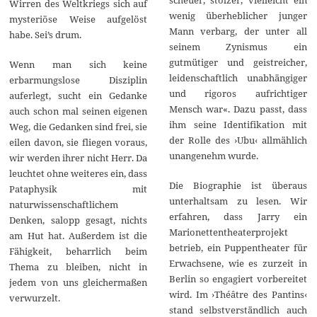
Wirren des Weltkriegs sich auf
wenig überheblicher junger
mysteriöse Weise aufgelöst
Mann verbarg, der unter all
habe. Sei’s drum.
seinem Zynismus ein
gutmütiger und geistreicher,
Wenn man sich keine
leidenschaftlich unabhängiger
erbarmungslose Disziplin
und rigoros aufrichtiger
auferlegt, sucht ein Gedanke
Mensch war«. Dazu passt, dass
auch schon mal seinen eigenen
ihm seine Identifikation mit
Weg, die Gedanken sind frei, sie
der Rolle des ›Ubu‹ allmählich
eilen davon, sie fliegen voraus,
unangenehm wurde.
wir werden ihrer nicht Herr. Da
leuchtet ohne weiteres ein, dass
Die Biographie ist überaus
Pataphysik mit
unterhaltsam zu lesen. Wir
naturwissenschaftlichem
erfahren, dass Jarry ein
Denken, salopp gesagt, nichts
Marionettentheaterprojekt
am Hut hat. Außerdem ist die
betrieb, ein Puppentheater für
Fähigkeit, beharrlich beim
Erwachsene, wie es zurzeit in
Thema zu bleiben, nicht in
Berlin so engagiert vorbereitet
jedem von uns gleichermaßen
wird. Im ›Théâtre des Pantins‹
verwurzelt.
stand selbstverständlich auch