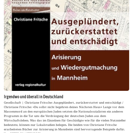
Irgendwo und überall in Deutschland
Gesellschaft | Christiane Fritsche: Ausgeplündert, zurückerstattet und entschädigt /
Christiane Fritsche: »Du sollst nicht begehren deines Nächsten Haus« Lange vor dem
Massenmord an den europäischen Juden setzten die Nationalsozialisten ein anderes
Programm in die Tat um: die Verdrängung der deutschen Juden aus dem
Wirtschaftsleben. Was das im Einzelnen für Geschädigte wie für die vielen Nutznießer
bedeutete, können nur Lokalstudien belegen. Die beiden von Christiane Fritsche
erarbeiteten Bücher zur Arisierung in Mannheim sind hervorragende Beispiele dafür.