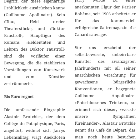
Begriff, der diese eigenartige
anerkannten Figur der Pariser
Fröhlichkeit ausdrücken kann«
Bohème, seit 1903 arbeitete er
(Guillaume Apollinaire). Sein
für das kommerziell
›Ubu‹, Held dreier
erfolgreiche Satiremagazin ›Le
Theaterstücke, und ›Doktor
Canard sauvage‹.
Faustroll‹, Hauptfigur des
Romans ›Heldentaten und
Vor uns erscheint der
Lehren des Doktor Faustroll‹
selbstbewusste, unbeirrbare
sind die Vorläufer einer
Künstler des zwanzigsten
Bewegung, die die etablierten
Jahrhunderts mit all seiner
Vorstellungen von Kunstwerk
anarchischen Verachtung für
und vom Künstler
gewachsene bürgerliche
zertrümmerte.
Konventionen, er begegnete
Guillaume Appolinaire:
Bis Euro regnet
»Entschlossenes Trinken«, so
erinnert sich dieser, »weckte
Die umfassende Biographie
unsere Sympathien
Alastair Brotchies, der dem
füreinander«, Alastair Brotchie
Collège du Pataphysique, Paris,
nennt das Café du Départ, das
angehört, widmet sich Jarrys
man noch heute besuchen
Lebensalltag, wägt Anekdoten