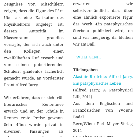
erwarten wir
Zeugnisse von Mitschülern
selbstverständlich, dass über
zeigen, dass die Figur des Père
eine ähnlich exponierte Figur
Ubu als eine Karikatur des
das Werk ›Ein pataphysisches
Physiklehrers angelegt ist,
Sterben‹ publiziert wird, da
dessen Autorität im
sind wir neugierig, da bleiben
Klassenraum grandios
wir am Ball.
versagte, der sich auch unter
den Kollegen einen
|
WOLF SENFF
zweifelhaften Ruf erwarb und
von seinen pubertierenden
Titelangaben
Schülern gnadenlos lächerlich
Alastair Brotchie: Alfred Jarry.
gemacht wurde, an vorderster
Ein pataphysisches Leben
Front Alfred Jarry.
(Alfred Jarry, A Pataphysical
Life, 2011)
Wir erfahren, dass er sich früh
Aus dem Englischen und
literarisches Renommee
Französischen von Yvonne
erwarb und an der Schule in
Badal
Rennes erste Preise gewann.
Bern/Wien: Piet Meyer Verlag
Sein ›Ubu‹ wurde privat in
2014
diversen Fassungen als
548 Seiten. 44,70 Euro