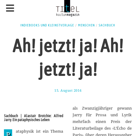
INDIEBOOKS UND KLEINSTVERLAGE
/
MENSCHEN
/
SACHBUCH
Ah! jetzt! ja! Ah!
jetzt! ja!
15. August 2014
1
3
.
S
als Zwanzigjähriger gewann
e
p
Jarry für Prosa und Lyrik
Sachbuch | Alastair Brotchie: Alfred
t
Jarry. Ein pataphysisches Leben
mehrfach einen Preis der
e
m
Literaturbeilage des ›L’Écho de
ataphysik ist ein Thema
b
P
Paris‹, über deren Herausgeber
e