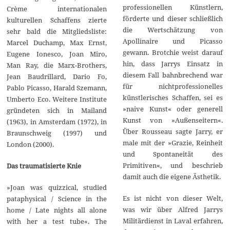
professionellen Künstlern,
Crème internationalen
förderte und dieser schließlich
kulturellen Schaffens zierte
die Wertschätzung von
sehr bald die Mitgliedsliste:
Apollinaire und Picasso
Marcel Duchamp, Max Ernst,
gewann. Brotchie weist darauf
Eugene Ionesco, Joan Miro,
hin, dass Jarrys Einsatz in
Man Ray, die Marx-Brothers,
diesem Fall bahnbrechend war
Jean Baudrillard, Dario Fo,
für nichtprofessionelles
Pablo Picasso, Harald Szemann,
künstlerisches Schaffen, sei es
Umberto Eco. Weitere Institute
»naive Kunst« oder generell
gründeten sich in Mailand
Kunst von »Außenseitern«.
(1963), in Amsterdam (1972), in
Über Rousseau sagte Jarry, er
Braunschweig (1997) und
male mit der »Grazie, Reinheit
London (2000).
und Spontaneität des
Primitiven«, und beschrieb
Das traumatisierte Knie
damit auch die eigene Ästhetik.
»Joan was quizzical, studied
Es ist nicht von dieser Welt,
pataphysical / Science in the
was wir über Alfred Jarrys
home / Late nights all alone
Militärdienst in Laval erfahren,
with her a test tube«. The