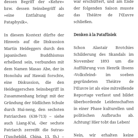
war erschüttert, und am Ende
dessen Begriff der »Kehre«
der folgenden Saison musste
bzw. dessen Seinsbegriff als
das Théâtre de l’Œuvre
»eine Entfaltung der
schließen.
Pataphysik«.
Denken à la Patafüsiek
In diesem Kontext dürfte der
Hinweis auf die Diskussion
Schon Alastair Brotchies
Martin Heideggers durch den
Schilderung des Skandals im
japanischen Buddhismus
November 1893 um die
erhellend sein, verbunden mit
Aufführung von Henrik Ibsens
dem Namen Masao Abe, der in
›Volksfeind‹ im soeben
Honolulu auf Hawaii forschte,
gegründeten Théâtre de
eine Diskussion, die den
l’Œuvre ist als eine mitreißende
Heideggerschen Seinsbegriff in
Reportage verfasst und bildet
Zusammenhang bringt mit der
überbordende Leidenschaften
Gründung der Südlichen Schule
in einer Phase kulturellen und
durch Hui-neng, den sechsten
politischen Aufbruchs ab.
Patriarchen (638-713) – siehe
Achtung! Hier tobt das Leben!
auch Liang-K’ai, ›Der sechste
Patriarch zerreißt die Sutras‹
Nein, wir erhalten keine
(Tuschebild, China, 13. Jh.) –