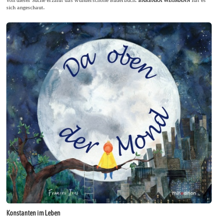
Von dieser Suche erzählt das wunderschöne Bilderbuch.
BARBARA WEGMANN
hat es
sich angeschaut.
Konstanten im Leben