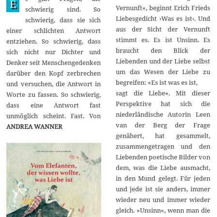
E
Vernunft«, beginnt Erich Frieds
1
schwierig sind. So
7
Liebesgedicht ›Was es ist‹. Und
schwierig, dass sie sich
aus der Sicht der Vernunft
einer schlichten Antwort
stimmt es. Es ist Unsinn. Es
entziehen. So schwierig, dass
braucht den Blick der
sich nicht nur Dichter und
Liebenden und der Liebe selbst
Denker seit Menschengedenken
um das Wesen der Liebe zu
darüber den Kopf zerbrechen
begreifen: »Es ist was es ist,
und versuchen, die Antwort in
sagt die Liebe«. Mit dieser
Worte zu fassen. So schwierig,
Perspektive hat sich die
dass eine Antwort fast
niederländische Autorin Leen
unmöglich scheint. Fast. Von
van der Berg der Frage
ANDREA WANNER
genähert, hat gesammelt,
zusammengetragen und den
Liebenden poetische Bilder von
dem, was die Liebe ausmacht,
in den Mund gelegt. Für jeden
und jede ist sie anders, immer
wieder neu und immer wieder
gleich. »Unsinn«, wenn man die