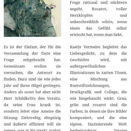
Frage rational und nüchtern
angeht. Rosarot, voller
Herzklopfen und
unbeschreiblich schön, wenn
einen das Gefühl selbst
erwischt hat, wenn man liebt.
Kaatje Vermeire begleitet das
Es ist der Elefant, der für die
Liebesgedicht, zu dem die
Versammlung der Tiere eine
Geschichte wird, mit
Frage mitgebracht hat.
außergewöhnlichen
Gemeinsam wollen sie
Illustrationen in zarten Tönen,
versuchen, die Antwort zu
eine Mischung aus
finden. Dazu sind sie wie jedes
Buntstiftzeichnungen,
Jahr auf ihren Hügel gestiegen.
Druckgrafik und Collage, die
Anders als sonst hat aber nicht
wie hingehaucht wirkt. Grau,
Herr Schildkröte den Vorsitz,
grün und rosarot sind die
da seine Frau krank ist,
Farben, in denen sie ihre Bilder
sondern leitet eine Ameise die
komponiert, und die eine
Sitzung. Zielstrebig, ehrgeizig
eigene, faszinierende Welt
und äußerst effizient will sie
herbeizaubern. Emsige
zeigen, was in ihr steckt, mahnt