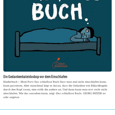
Ein Gedankenkaleidoskop vor dem Einschlafen
Kinderbuch | Moni Port: Das schlaflose Buch Dass man mal nicht einschlafen kann,
kann passieren. Aber manchmal liegt es daran, dass die Gedanken wie Billardkugeln
durch den Kopf rasen, eine stößt die andere an. Und dann kann man erst recht nicht
einschlafen. Wie das aussehen kann, zeigt ›Das schlaflose Buch‹. GEORG PATZER ist
sehr angetan