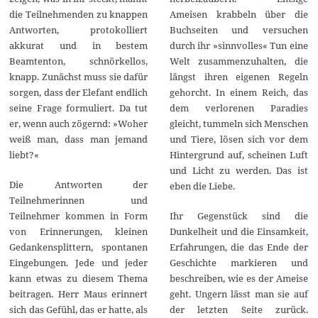
Ameisen krabbeln über die
die Teilnehmenden zu knappen
Buchseiten und versuchen
Antworten, protokolliert
durch ihr »sinnvolles« Tun eine
akkurat und in bestem
Welt zusammenzuhalten, die
Beamtenton, schnörkellos,
längst ihren eigenen Regeln
knapp. Zunächst muss sie dafür
gehorcht. In einem Reich, das
sorgen, dass der Elefant endlich
dem verlorenen Paradies
seine Frage formuliert. Da tut
gleicht, tummeln sich Menschen
er, wenn auch zögernd: »Woher
und Tiere, lösen sich vor dem
weiß man, dass man jemand
Hintergrund auf, scheinen Luft
liebt?«
und Licht zu werden. Das ist
Die Antworten der
eben die Liebe.
Teilnehmerinnen und
Ihr Gegenstück sind die
Teilnehmer kommen in Form
Dunkelheit und die Einsamkeit,
von Erinnerungen, kleinen
Erfahrungen, die das Ende der
Gedankensplittern, spontanen
Geschichte markieren und
Eingebungen. Jede und jeder
beschreiben, wie es der Ameise
kann etwas zu diesem Thema
geht. Ungern lässt man sie auf
beitragen. Herr Maus erinnert
der letzten Seite zurück.
sich das Gefühl, das er hatte, als