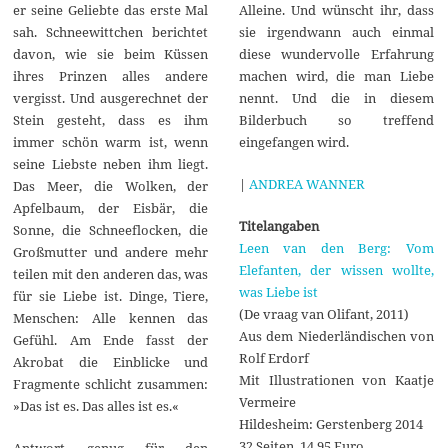
Alleine. Und wünscht ihr, dass
er seine Geliebte das erste Mal
sie irgendwann auch einmal
sah. Schneewittchen berichtet
diese wundervolle Erfahrung
davon, wie sie beim Küssen
machen wird, die man Liebe
ihres Prinzen alles andere
nennt. Und die in diesem
vergisst. Und ausgerechnet der
Bilderbuch so treffend
Stein gesteht, dass es ihm
eingefangen wird.
immer schön warm ist, wenn
seine Liebste neben ihm liegt.
|
ANDREA WANNER
Das Meer, die Wolken, der
Apfelbaum, der Eisbär, die
Titelangaben
Sonne, die Schneeflocken, die
Leen van den Berg: Vom
Großmutter und andere mehr
Elefanten, der wissen wollte,
teilen mit den anderen das, was
was Liebe ist
für sie Liebe ist. Dinge, Tiere,
(De vraag van Olifant, 2011)
Menschen: Alle kennen das
Aus dem Niederländischen von
Gefühl. Am Ende fasst der
Rolf Erdorf
Akrobat die Einblicke und
Mit Illustrationen von Kaatje
Fragmente schlicht zusammen:
Vermeire
»Das ist es. Das alles ist es.«
Hildesheim: Gerstenberg 2014
32 Seiten, 14.95 Euro