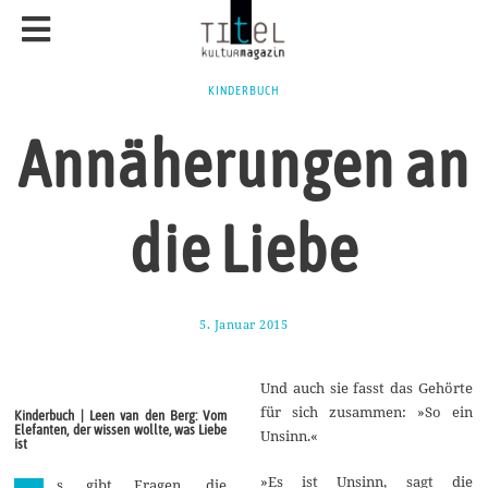
KINDERBUCH
Annäherungen an
die Liebe
5. Januar 2015
1
7
.
A
Und auch sie fasst das Gehörte
u
g
für sich zusammen: »So ein
Kinderbuch | Leen van den Berg: Vom
u
Elefanten, der wissen wollte, was Liebe
Unsinn.«
s
ist
t
2
»Es ist Unsinn, sagt die
s gibt Fragen, die
0