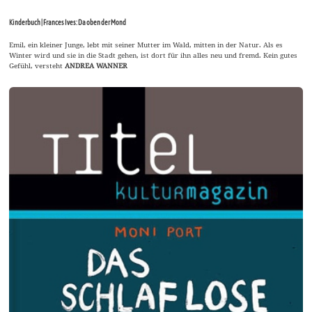
Kinderbuch | Frances Ives: Da oben der Mond
Emil, ein kleiner Junge, lebt mit seiner Mutter im Wald, mitten in der Natur. Als es
Winter wird und sie in die Stadt gehen, ist dort für ihn alles neu und fremd. Kein gutes
Gefühl, versteht
ANDREA WANNER