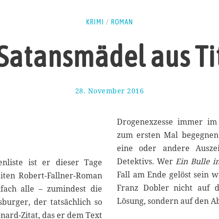
KRIMI
/
ROMAN
Satansmädel aus Ti
28. November 2016
2
.
D
e
Drogenexzesse immer im F
z
zum ersten Mal begegnen
e
eine oder andere Auszei
m
b
Detektivs. Wer
Ein Bulle 
enliste ist er dieser Tage
e
Fall am Ende gelöst sein wi
iten Robert-Fallner-Roman
r
Franz Dobler nicht auf 
fach alle – zumindest die
2
0
Lösung, sondern auf den A
burger, der tatsächlich so
1
onard-Zitat, das er dem Text
6