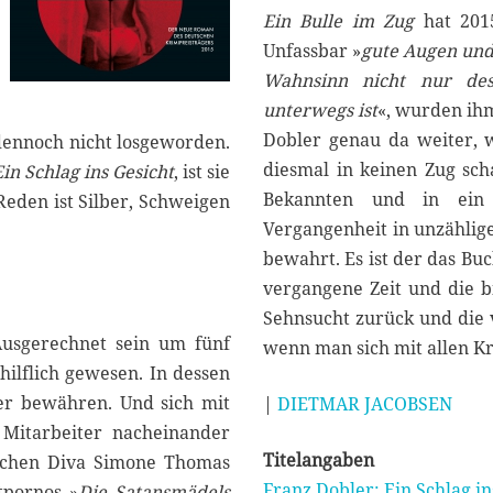
Ein Bulle im Zug
hat 2015
Unfassbar »
gute Augen und
Wahnsinn nicht nur des
unterwegs ist
«, wurden ih
Dobler genau da weiter, w
 dennoch nicht losgeworden.
diesmal in keinen Zug scha
Ein Schlag ins Gesicht
, ist sie
Bekannten und in ein 
Reden ist Silber, Schweigen
Vergangenheit in unzählig
bewahrt. Es ist der das Bu
vergangene Zeit und die bi
Sehnsucht zurück und die v
 Ausgerechnet sein um fünf
wenn man sich mit allen K
hilflich gewesen. In dessen
ger bewähren. Und sich mit
|
DIETMAR JACOBSEN
 Mitarbeiter nacheinander
Titelangaben
rischen Diva Simone Thomas
Franz Dobler: Ein Schlag in
tpornos »
Die Satansmädels