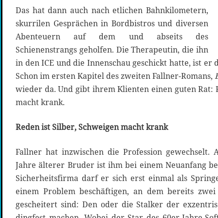
Das hat dann auch nach etlichen Bahnkilometern,
skurrilen Gesprächen in Bordbistros und diversen
Abenteuern auf dem und abseits des
Schienenstrangs geholfen. Die Therapeutin, die ihn
in den ICE und die Innenschau geschickt hatte, ist er
Schon im ersten Kapitel des zweiten Fallner-Romans,
wieder da. Und gibt ihrem Klienten einen guten Rat: 
macht krank.
Reden ist Silber, Schweigen macht krank
Fallner hat inzwischen die Profession gewechselt.
Jahre älterer Bruder ist ihm bei einem Neuanfang be
Sicherheitsfirma darf er sich erst einmal als Sprin
einem Problem beschäftigen, an dem bereits zwei
gescheitert sind: Den oder die Stalker der exzent
dingfest machen. Wobei der Star des 60er-Jahre-Sof