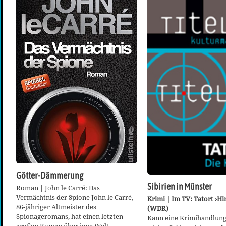
Götter-Dämmerung
Sibirien in Münster
Roman | John le Carré: Das
Vermächtnis der Spione John le Carré,
Krimi | Im TV: Tatort ›H
86-jähriger Altmeister des
(WDR)
Spionageromans, hat einen letzten
Kann eine Krimihandlung