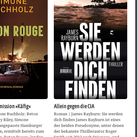
ission »Käfig«
Allein gegen die CIA
ne Buchholz: Beton
Roman | James Rayburn: Sie werden
y Riley, Simone
dich finden James Rayburn ist eines
angepasste Hamburger
der beiden Pseudonyme, unter denen
n, ermittelt bereits zum
der bekannte Thrillerautor Roger