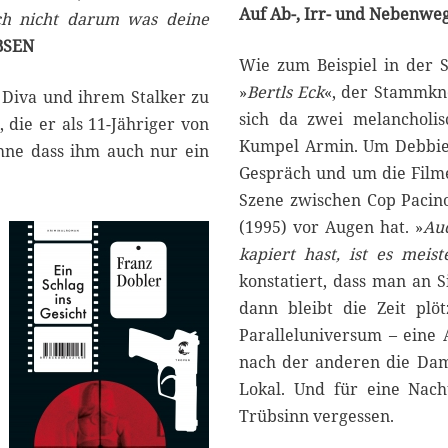
Auf Ab-, Irr- und Nebenwe
h nicht darum was deine
BSEN
Wie zum Beispiel in der S
»
Bertls Eck
«, der Stammkne
 Diva und ihrem Stalker zu
sich da zwei melancholi
 die er als 11-Jähriger von
Kumpel Armin. Um Debbie 
hne dass ihm auch nur ein
Gespräch und um die Filme
Szene zwischen Cop Pacin
(1995) vor Augen hat. »
Auc
kapiert hast, ist es meis
konstatiert, dass man an S
dann bleibt die Zeit plö
Paralleluniversum – eine 
nach der anderen die Dam
Lokal. Und für eine Nach
Trübsinn vergessen.