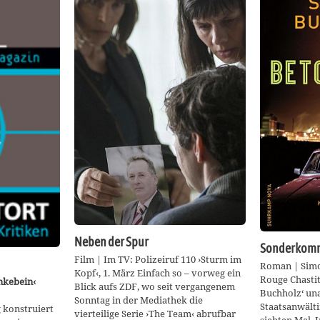
Neben der Spur
Sonderkomm
Film | Im TV: Polizeiruf 110 ›Sturm im
Roman | Simo
Kopf‹, 1. März Einfach so – vorweg ein
Rouge Chastit
inkebein‹
Blick aufs ZDF, wo seit vergangenem
Buchholz‘ un
Sonntag in der Mediathek die
Staatsanwälti
 konstruiert
vierteilige Serie ›The Team‹ abrufbar