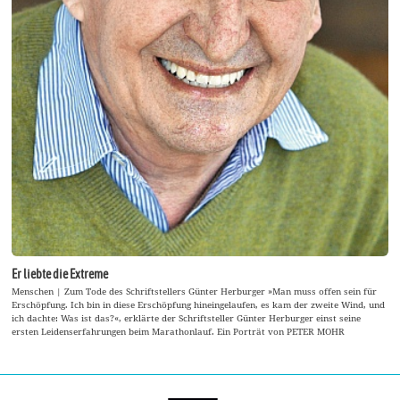
Er liebte die Extreme
Menschen | Zum Tode des Schriftstellers Günter Herburger »Man muss offen sein für
Erschöpfung. Ich bin in diese Erschöpfung hineingelaufen, es kam der zweite Wind, und
ich dachte: Was ist das?«, erklärte der Schriftsteller Günter Herburger einst seine
ersten Leidenserfahrungen beim Marathonlauf. Ein Porträt von PETER MOHR