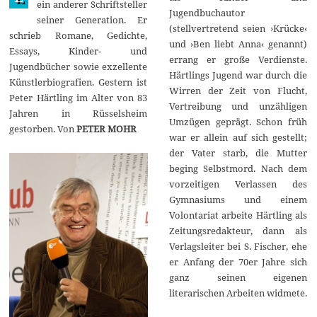
ein anderer Schriftsteller
Jugendbuchautor
seiner Generation. Er
(stellvertretend seien ›Krücke‹
schrieb Romane, Gedichte,
und ›Ben liebt Anna‹ genannt)
Essays, Kinder- und
errang er große Verdienste.
Jugendbücher sowie exzellente
Härtlings Jugend war durch die
Künstlerbiografien. Gestern ist
Wirren der Zeit von Flucht,
Peter Härtling im Alter von 83
Vertreibung und unzähligen
Jahren in Rüsselsheim
Umzügen geprägt. Schon früh
gestorben. Von
PETER MOHR
war er allein auf sich gestellt;
der Vater starb, die Mutter
beging Selbstmord. Nach dem
vorzeitigen Verlassen des
Gymnasiums und einem
Volontariat arbeite Härtling als
Zeitungsredakteur, dann als
Verlagsleiter bei S. Fischer, ehe
er Anfang der 70er Jahre sich
ganz seinen eigenen
literarischen Arbeiten widmete.