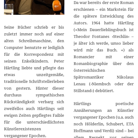
Da war bereits der erste Roman
erschienen – ein Markstein für
die spätere Entwicklung des
Autors. 1964 hatte Härtling
Seine Bücher schrieb er bis
(»Mein Dauerlieblingsbuch ist
zuletzt immer noch auf einer
Theodor Fontanes ›Stechlin‹ –
alten Schreibmaschine, den
je älter ich werde, umso lieber
Computer benutzte er lediglich
wird mir das Buch. «) als
für die Korrespondenz mit
Romancier mit einer
seinen Enkelkindern. Peter
Romanbiographie über den
Härtling liebte und pflegte das
österreichischen
etwas unzeitgemäße,
Spätromantiker Nikolaus
traditionelle Schriftstellerleben
Lenau (›Niembsch oder der
von gestern. Hinter dieser
Stillstand‹) debütiert.
durchaus sympathischen
Rückständigkeit verbarg sich
Härtlings poetische
zweifellos auch Härtlings seit
Annäherungen an Künstler
ewigen Zeiten gepflegtes Faible
vergangener Epochen (u.a. auch
für die unterschiedlichsten
noch Hölderlin, Schubert, ETA
Künstlerexistenzen
Hoffmann und Verdi) sind – bei
vergangener Epochen.
allem Respekt vor seinen