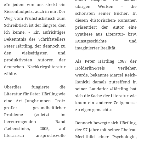
»In jedem von uns steckt ein
übrigen Werken – die
Riesenfaulpelz, auch in mir. Der
schönsten seiner Bücher. In
Weg vom Frühstückstisch zum
diesen ›historischen› Romanen
Schreibtisch ist der längste, den
präsentiert der Autor eine
ich kenne. « Ein aufrichtiges
Synthese aus Literatur- bzw.
Bekenntnis des Schriftstellers
Kunstgeschichte und
Peter Härtling, der dennoch zu
imaginierter Realität.
den vielseitigsten und
produktivsten Autoren der
Als Peter Härtling 1987 der
deutschen Nachkriegsliteratur
Hölderlin-Preis verliehen
zählte.
wurde, bekannte Marcel Reich-
Ranicki damals zutreffend in
Überdies fungierte die
seiner Laudatio: »Härtling hat
Literatur für Peter Härtling wie
sich die Sache der Literatur wie
eine Art Jungbrunnen. Trotz
kaum ein anderer Zeitgenosse
großer gesundheitlicher
zu eigen gemacht.«
Probleme (zuletzt im
hervorragenden Band
Dennoch bewegte sich Härtling,
›Lebenslinie‹, 2005, auf
der 57 Jahre mit seiner Ehefrau
literarisch anspruchsvolle
Mechthild einer Psychologin,