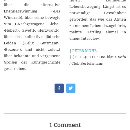
über die alternative
Lebensbewegung. Längst ist es
Energiegewinnung (›Das
notwendige Gewohnheit
Windrad‹), über seine bewegte
geworden, das wie das Atmen
Vita (›Nachgetragene Liebe‹,
zu meinem Leben dazugehört«,
›Hubert‹, ›Zwettl‹, ›Herzwand‹),
meinte Härtling einmal in
über das kollektive jüdische
einem Interview.
Leiden (›Felix Guttmann‹,
›Bozena‹), und nicht zuletzt
|
PETER MOHR
über bekannte und vergessene
| (TITEL)FOTO: Das blaue Sofa
Größen der Kunstgeschichte
/ Club Bertelsmann
geschrieben.
1 Comment