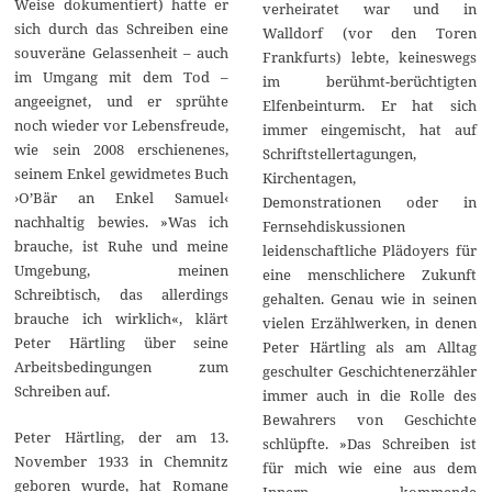
Weise dokumentiert) hatte er
verheiratet war und in
sich durch das Schreiben eine
Walldorf (vor den Toren
souveräne Gelassenheit – auch
Frankfurts) lebte, keineswegs
im Umgang mit dem Tod –
im berühmt-berüchtigten
angeeignet, und er sprühte
Elfenbeinturm. Er hat sich
noch wieder vor Lebensfreude,
immer eingemischt, hat auf
wie sein 2008 erschienenes,
Schriftstellertagungen,
seinem Enkel gewidmetes Buch
Kirchentagen,
›O’Bär an Enkel Samuel‹
Demonstrationen oder in
nachhaltig bewies. »Was ich
Fernsehdiskussionen
brauche, ist Ruhe und meine
leidenschaftliche Plädoyers für
Umgebung, meinen
eine menschlichere Zukunft
Schreibtisch, das allerdings
gehalten. Genau wie in seinen
brauche ich wirklich«, klärt
vielen Erzählwerken, in denen
Peter Härtling über seine
Peter Härtling als am Alltag
Arbeitsbedingungen zum
geschulter Geschichtenerzähler
Schreiben auf.
immer auch in die Rolle des
Bewahrers von Geschichte
Peter Härtling, der am 13.
schlüpfte. »Das Schreiben ist
November 1933 in Chemnitz
für mich wie eine aus dem
geboren wurde, hat Romane
Innern kommende