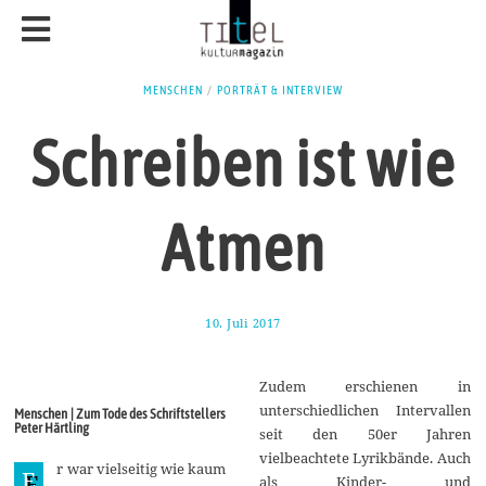
MENSCHEN
/
PORTRÄT & INTERVIEW
Schreiben ist wie
Atmen
10. Juli 2017
1
2
.
J
Zudem erschienen in
u
l
unterschiedlichen Intervallen
Menschen | Zum Tode des Schriftstellers
i
Peter Härtling
seit den 50er Jahren
2
0
vielbeachtete Lyrikbände. Auch
r war vielseitig wie kaum
1
E
als Kinder- und
7