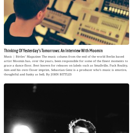
Thinking Of Yesterday’s Tomorrows: An Interview With Moomin
Music | Bittles’ Magazine: The music column from the end of the world Berlin based
artist Moomin has, over the years, been responsible for some of the finest moments to
grace a dance floor. Best known for releases on labels such as Smallville, Fuck Reality,
Aim and his own Closer imprint, Sebastian Genz is a producer who’s music is emotive,
thoughtful and funky as hell. By JOHN BITTLES