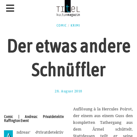
COMIC
/
KRIMI
Der etwas andere
Schnüffler
28. August 2018
3
.
S
e
Auflösung à la Hercules Poirot,
p
t
der einem aus einem Guss den
Comic | Andreas: Privatdetektiv
e
Raffington Event
kompletten Tathergang aus
m
b
dem Ärmel schüttelt.
ndreas‘ ›Privatdetektiv
e
A
Stattdessen teilt er seine
r