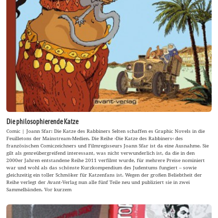
Die philosophierende Katze
Comic | Joann Sfar: Die Katze des Rabbiners Selten schaffen es Graphic Novels in die
Feuilletons der Mainstream-Medien. Die Reihe ›Die Katze des Rabbiners‹ des
französischen Comiczeichners und Filmregisseurs Joann Sfar ist da eine Ausnahme. Sie
gilt als genreübergreifend interessant, was nicht verwunderlich ist, da die in den
2000er Jahren entstandene Reihe 2011 verfilmt wurde, für mehrere Preise nominiert
war und wohl als das schönste Kurzkompendium des Judentums fungiert – sowie
gleichzeitig ein toller Schmöker für Katzenfans ist. Wegen der großen Beliebtheit der
Reihe verlegt der Avant-Verlag nun alle fünf Teile neu und publiziert sie in zwei
Sammelbänden. Vor kurzem