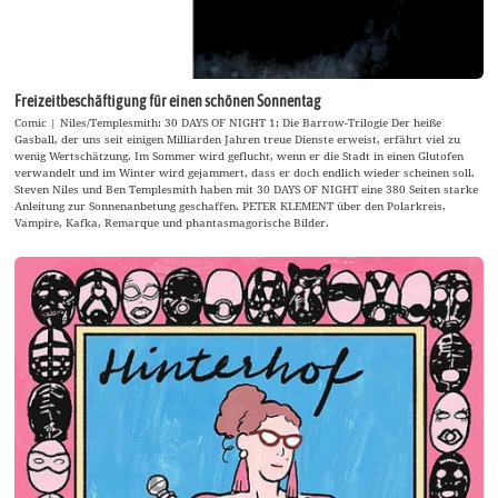
Freizeitbeschäftigung für einen schönen Sonnentag
Comic | Niles/Templesmith: 30 DAYS OF NIGHT 1: Die Barrow-Trilogie Der heiße
Gasball, der uns seit einigen Milliarden Jahren treue Dienste erweist, erfährt viel zu
wenig Wertschätzung. Im Sommer wird geflucht, wenn er die Stadt in einen Glutofen
verwandelt und im Winter wird gejammert, dass er doch endlich wieder scheinen soll.
Steven Niles und Ben Templesmith haben mit 30 DAYS OF NIGHT eine 380 Seiten starke
Anleitung zur Sonnenanbetung geschaffen. PETER KLEMENT über den Polarkreis,
Vampire, Kafka, Remarque und phantasmagorische Bilder.