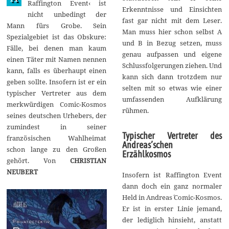
Raffington Event‹ ist
2
Erkenntnisse und Einsichten
nicht unbedingt der
0
fast gar nicht mit dem Leser.
1
Mann fürs Grobe. Sein
8
Man muss hier schon selbst A
Spezialgebiet ist das Obskure:
und B in Bezug setzen, muss
Fälle, bei denen man kaum
genau aufpassen und eigene
einen Täter mit Namen nennen
Schlussfolgerungen ziehen. Und
kann, falls es überhaupt einen
kann sich dann trotzdem nur
geben sollte. Insofern ist er ein
selten mit so etwas wie einer
typischer Vertreter aus dem
umfassenden Aufklärung
merkwürdigen Comic-Kosmos
rühmen.
seines deutschen Urhebers, der
zumindest in seiner
Typischer Vertreter des
französischen Wahlheimat
Andreas’schen
schon lange zu den Großen
Erzählkosmos
gehört. Von
CHRISTIAN
NEUBERT
Insofern ist Raffington Event
dann doch ein ganz normaler
Held in Andreas´ Comic-Kosmos.
Er ist in erster Linie jemand,
der lediglich hinsieht, anstatt