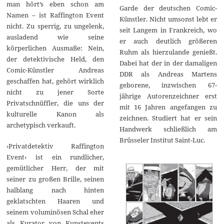
man hört’s eben schon am
Garde der deutschen Comic-
Namen – ist Raffington Event
Künstler. Nicht umsonst lebt er
nicht. Zu sperrig, zu ungelenk,
seit Langem in Frankreich, wo
ausladend wie seine
er auch deutlich größeren
körperlichen Ausmaße: Nein,
Ruhm als hierzulande genießt.
der detektivische Held, den
Dabei hat der in der damaligen
Comic-Künstler Andreas
DDR als Andreas Martens
geschaffen hat, gehört wirklich
geborene, inzwischen 67-
nicht zu jener Sorte
jährige Autorenzeichner erst
Privatschnüffler, die uns der
mit 16 Jahren angefangen zu
kulturelle Kanon als
zeichnen. Studiert hat er sein
archetypisch verkauft.
Handwerk schließlich am
Brüsseler Institut Saint-Luc.
›Privatdetektiv Raffington
Event‹ ist ein rundlicher,
gemütlicher Herr, der mit
seiner zu großen Brille, seinen
halblang nach hinten
geklatschten Haaren und
seinem voluminösen Schal eher
als Kurator von Kunstevents