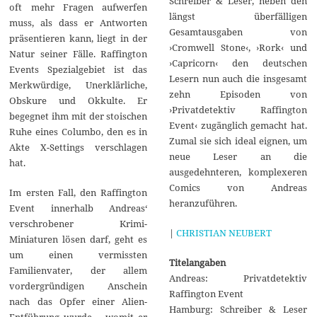
Schreiber & Leser, neben den
oft mehr Fragen aufwerfen
längst überfälligen
muss, als dass er Antworten
Gesamtausgaben von
präsentieren kann, liegt in der
›Cromwell Stone‹, ›Rork‹ und
Natur seiner Fälle. Raffington
›Capricorn‹ den deutschen
Events Spezialgebiet ist das
Lesern nun auch die insgesamt
Merkwürdige, Unerklärliche,
zehn Episoden von
Obskure und Okkulte. Er
›Privatdetektiv Raffington
begegnet ihm mit der stoischen
Event‹ zugänglich gemacht hat.
Ruhe eines Columbo, den es in
Zumal sie sich ideal eignen, um
Akte X-Settings verschlagen
neue Leser an die
hat.
ausgedehnteren, komplexeren
Comics von Andreas
Im ersten Fall, den Raffington
heranzuführen.
Event innerhalb Andreas‘
verschrobener Krimi-
|
CHRISTIAN NEUBERT
Miniaturen lösen darf, geht es
um einen vermissten
Titelangaben
Familienvater, der allem
Andreas: Privatdetektiv
vordergründigen Anschein
Raffington Event
nach das Opfer einer Alien-
Hamburg: Schreiber & Leser