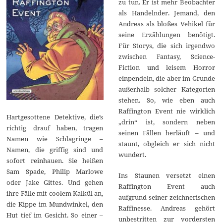
zu tun. Er ist mehr Beobachter
als Handelnder. Jemand, den
Andreas als bloßes Vehikel für
seine Erzählungen benötigt.
Für Storys, die sich irgendwo
zwischen Fantasy, Science-
Fiction und leisem Horror
einpendeln, die aber im Grunde
außerhalb solcher Kategorien
stehen. So, wie eben auch
Raffington Event nie wirklich
Hartgesottene Detektive, die’s
„drin“ ist, sondern neben
richtig drauf haben, tragen
seinen Fällen herläuft – und
Namen wie Schlagringe –
staunt, obgleich er sich nicht
Namen, die griffig sind und
wundert.
sofort reinhauen. Sie heißen
Sam Spade, Philip Marlowe
Ins Staunen versetzt einen
oder Jake Gittes. Und gehen
Raffington Event auch
ihre Fälle mit coolem Kalkül an,
aufgrund seiner zeichnerischen
die Kippe im Mundwinkel, den
Raffinesse. Andreas gehört
Hut tief im Gesicht. So einer –
unbestritten zur vordersten