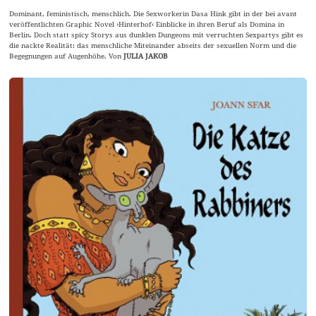
Dominant, feministisch, menschlich. Die Sexworkerin Dasa Hink gibt in der bei avant
veröffentlichten Graphic Novel ›Hinterhof‹ Einblicke in ihren Beruf als Domina in
Berlin. Doch statt spicy Storys aus dunklen Dungeons mit verruchten Sexpartys gibt es
die nackte Realität: das menschliche Miteinander abseits der sexuellen Norm und die
Begegnungen auf Augenhöhe. Von
JULIA JAKOB