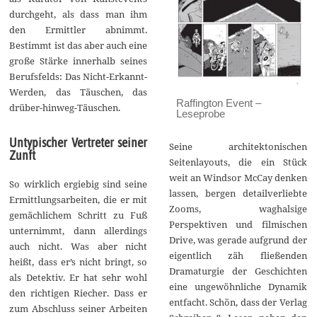
durchgeht, als dass man ihm
den Ermittler abnimmt.
Bestimmt ist das aber auch eine
große Stärke innerhalb seines
Berufsfelds: Das Nicht-Erkannt-
Werden, das Täuschen, das
Raffington Event –
drüber-hinweg-Täuschen.
Leseprobe
Untypischer Vertreter seiner
Seine architektonischen
Zunft
Seitenlayouts, die ein Stück
weit an Windsor McCay denken
So wirklich ergiebig sind seine
lassen, bergen detailverliebte
Ermittlungsarbeiten, die er mit
Zooms, waghalsige
gemächlichem Schritt zu Fuß
Perspektiven und filmischen
unternimmt, dann allerdings
Drive, was gerade aufgrund der
auch nicht. Was aber nicht
eigentlich zäh fließenden
heißt, dass er’s nicht bringt, so
Dramaturgie der Geschichten
als Detektiv. Er hat sehr wohl
eine ungewöhnliche Dynamik
den richtigen Riecher. Dass er
entfacht. Schön, dass der Verlag
zum Abschluss seiner Arbeiten