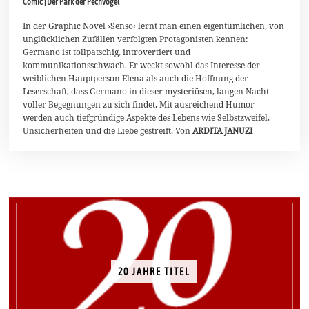
Comic | Der Park der Pechvögel
u
l
i
In der Graphic Novel ›Senso‹ lernt man einen eigentümlichen, von
2
unglücklichen Zufällen verfolgten Protagonisten kennen:
0
Germano ist tollpatschig, introvertiert und
2
kommunikationsschwach. Er weckt sowohl das Interesse der
1
weiblichen Hauptperson Elena als auch die Hoffnung der
Leserschaft, dass Germano in dieser mysteriösen, langen Nacht
voller Begegnungen zu sich findet. Mit ausreichend Humor
werden auch tiefgründige Aspekte des Lebens wie Selbstzweifel,
Unsicherheiten und die Liebe gestreift. Von
ARDITA JANUZI
20 JAHRE TITEL