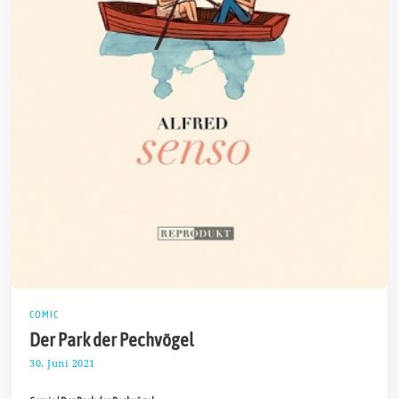
COMIC
Der Park der Pechvögel
30. Juni 2021
5
.
J