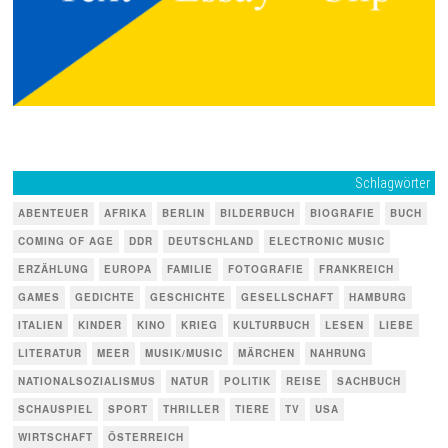
Schlagwörter
ABENTEUER
AFRIKA
BERLIN
BILDERBUCH
BIOGRAFIE
BUCH
COMING OF AGE
DDR
DEUTSCHLAND
ELECTRONIC MUSIC
ERZÄHLUNG
EUROPA
FAMILIE
FOTOGRAFIE
FRANKREICH
GAMES
GEDICHTE
GESCHICHTE
GESELLSCHAFT
HAMBURG
ITALIEN
KINDER
KINO
KRIEG
KULTURBUCH
LESEN
LIEBE
LITERATUR
MEER
MUSIK/MUSIC
MÄRCHEN
NAHRUNG
NATIONALSOZIALISMUS
NATUR
POLITIK
REISE
SACHBUCH
SCHAUSPIEL
SPORT
THRILLER
TIERE
TV
USA
WIRTSCHAFT
ÖSTERREICH