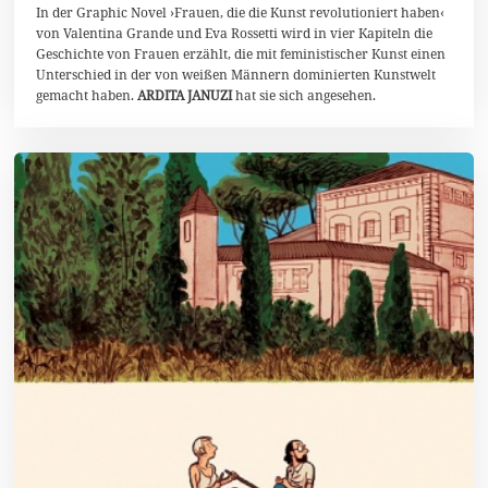
t
In der Graphic Novel ›Frauen, die die Kunst revolutioniert haben‹
o
von Valentina Grande und Eva Rossetti wird in vier Kapiteln die
b
Geschichte von Frauen erzählt, die mit feministischer Kunst einen
e
Unterschied in der von weißen Männern dominierten Kunstwelt
r
2
gemacht haben.
ARDITA JANUZI
hat sie sich angesehen.
0
2
1