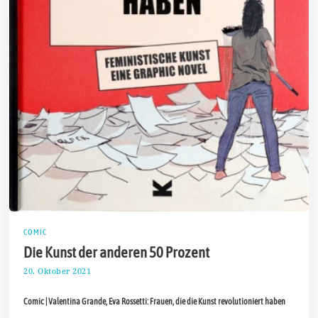
COMIC
Die Kunst der anderen 50 Prozent
20. Oktober 2021
3
1
.
Comic | Valentina Grande, Eva Rossetti: Frauen, die die Kunst revolutioniert haben
O
k