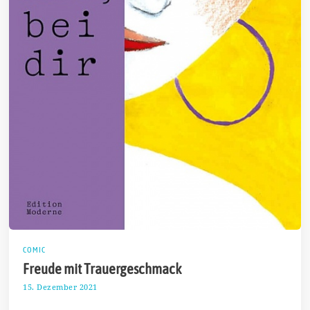
COMIC
Freude mit Trauergeschmack
15. Dezember 2021
2
6
.