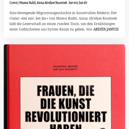
Comic | Maeva Rubli, Anisa Alrefaei Roomieh : bei mir, bei dir
D
e
z
Eine bewegende Migrationsgeschichte in kunstvollen Bildern: Der
e
Comic »bei mir, bei dir« von Maeva Rubli, Anisa Alrefaei Roomieh
m
lädt die Leserschaft an einen runden Tisch, um den Erzählungen
b
einer Geflüchteten aus Syrien Raum zu geben. Von
ARDITA JANUZI
e
r
2
0
2
1