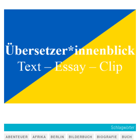
Schlagwörter
ABENTEUER
AFRIKA
BERLIN
BILDERBUCH
BIOGRAFIE
BUCH