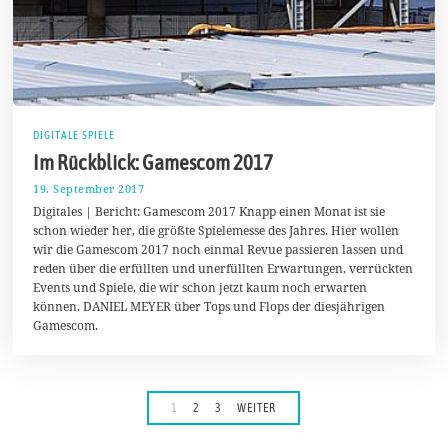
DIGITALE SPIELE
Im Rückblick: Gamescom 2017
19. September 2017
1
1
Digitales | Bericht: Gamescom 2017 Knapp einen Monat ist sie
.
schon wieder her, die größte Spielemesse des Jahres. Hier wollen
M
wir die Gamescom 2017 noch einmal Revue passieren lassen und
a
i
reden über die erfüllten und unerfüllten Erwartungen, verrückten
2
Events und Spiele, die wir schon jetzt kaum noch erwarten
0
können. DANIEL MEYER über Tops und Flops der diesjährigen
1
8
Gamescom.
1
2
3
WEITER