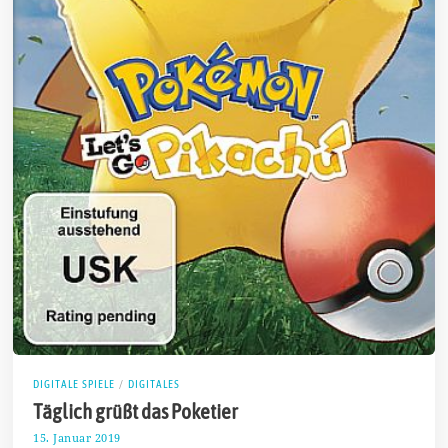
DIGITALE SPIELE
/
DIGITALES
Täglich grüßt das Poketier
15. Januar 2019
2