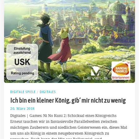
DIGITALE SPIELE
/
DIGITALES
Ich bin ein kleiner König, gib‘ mir nicht zu wenig
20. März 2018
1
1
Digitales | Games: Ni No Kuni 2: Schicksal eines Königreichs
.
Erneut tauchen wir in fantasievolle Parallelwelten zwischen
M
mächtigen Zauberern und niedlichen Geisterwesen ein, dieses Mal
a
i
um uns als König in einem neugeborenen Königreich zu
2