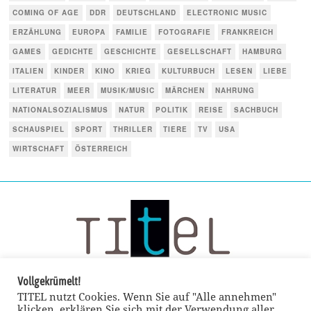
COMING OF AGE
DDR
DEUTSCHLAND
ELECTRONIC MUSIC
ERZÄHLUNG
EUROPA
FAMILIE
FOTOGRAFIE
FRANKREICH
GAMES
GEDICHTE
GESCHICHTE
GESELLSCHAFT
HAMBURG
ITALIEN
KINDER
KINO
KRIEG
KULTURBUCH
LESEN
LIEBE
LITERATUR
MEER
MUSIK/MUSIC
MÄRCHEN
NAHRUNG
NATIONALSOZIALISMUS
NATUR
POLITIK
REISE
SACHBUCH
SCHAUSPIEL
SPORT
THRILLER
TIERE
TV
USA
WIRTSCHAFT
ÖSTERREICH
Vollgekrümelt!
TITEL nutzt Cookies. Wenn Sie auf "Alle annehmen"
klicken, erklären Sie sich mit der Verwendung aller