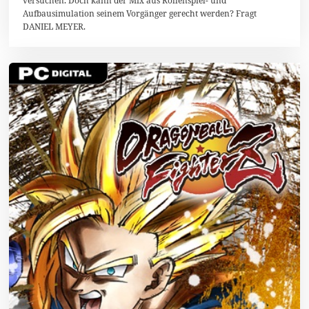
versuchen. Doch kann der Mix aus Rollenspiel- und
0
Aufbausimulation seinem Vorgänger gerecht werden? Fragt
1
8
DANIEL MEYER.