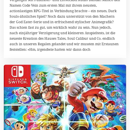
e
Namen Code Vein zum ersten Mal mit ihrem neusten,
z
e
actionlastigen RPG-Titel in Verbindung brachte – ein neues, Dark
m
Souls-ähnliches Spiel? Noch dazu unterstützt von den Machern
b
der God Eater-Serie und in erfrischend stylischer Animegrafik?
e
r
Das schien fast zu gut, um wirklich wahr zu sein. Nun jedoch,
2
nach einjähriger Verzögerung und kleineren Anspieltests, ist die
0
neueste Kreation des Hauses Tales, Soul Calibur und Co. endlich
1
auch in unseren Regalen gelandet und wir mussten mit Erstaunen
9
feststellen: »Hm, irgendwie hatten wir dann doch