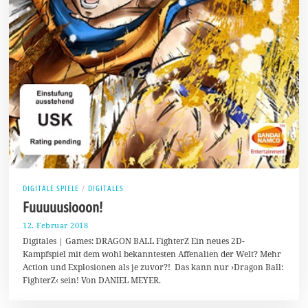
DIGITALE SPIELE
/
DIGITALES
Fuuuuusiooon!
12. Februar 2018
1
1
Digitales | Games: DRAGON BALL FighterZ Ein neues 2D-
.
Kampfspiel mit dem wohl bekanntesten Affenalien der Welt? Mehr
M
Action und Explosionen als je zuvor?! Das kann nur ›Dragon Ball:
a
i
FighterZ‹ sein! Von DANIEL MEYER.
2
0
1