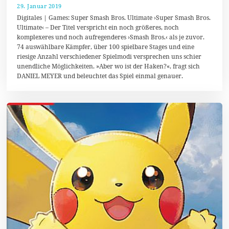
29. Januar 2019
7
.
Digitales | Games: Super Smash Bros. Ultimate ›Super Smash Bros.
M
Ultimate‹ – Der Titel verspricht ein noch größeres, noch
ä
komplexeres und noch aufregenderes ›Smash Bros.‹ als je zuvor.
r
z
74 auswählbare Kämpfer, über 100 spielbare Stages und eine
2
riesige Anzahl verschiedener Spielmodi versprechen uns schier
0
unendliche Möglichkeiten. »Aber wo ist der Haken?«, fragt sich
1
9
DANIEL MEYER und beleuchtet das Spiel einmal genauer.