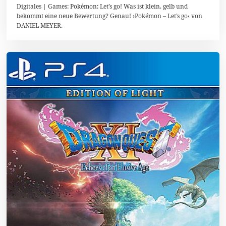
0
Digitales | Games: Pokémon: Let’s go! Was ist klein, gelb und
.
bekommt eine neue Bewertung? Genau! ›Pokémon – Let’s go‹ von
J
DANIEL MEYER.
a
n
u
a
r
2
0
1
9