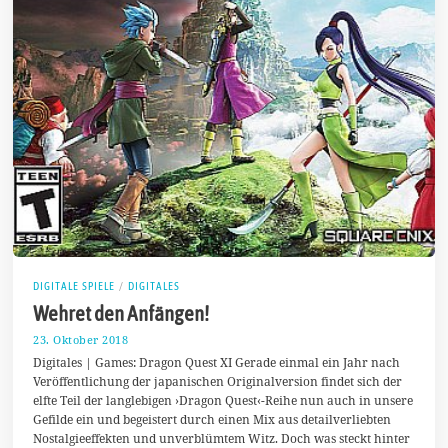
DIGITALE SPIELE
/
DIGITALES
Wehret den Anfängen!
23. Oktober 2018
2
8
Digitales | Games: Dragon Quest XI Gerade einmal ein Jahr nach
.
Veröffentlichung der japanischen Originalversion findet sich der
O
elfte Teil der langlebigen ›Dragon Quest‹-Reihe nun auch in unsere
k
t
Gefilde ein und begeistert durch einen Mix aus detailverliebten
o
Nostalgieeffekten und unverblümtem Witz. Doch was steckt hinter
b