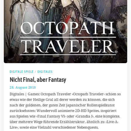
DIGITALE SPIELE
/
DIGITALES
Nicht Final, aber Fantasy
28. August 2018
1
.
Digitales | Games: Octopath Traveler ›Octopath Traveler‹ schien so
S
etwas wie der Heilige Gral all derer werden zu können, die sich
e
nach der goldenen, der guten Zeit japanischer Rollenspielkunst
p
t
zurücksehnten: Wundervoll animierte 2D-HD Sprites, inspiriert
e
aus Spielen wie ›Final Fantasy VI‹ oder ›Grandia I‹, eine komplexe,
m
über mehrere Wege führende Erzählstruktur, ähnlich zu ›Live-A-
b
e
Live‹, sowie eine Vielzahl verschiedener Nebenquests,