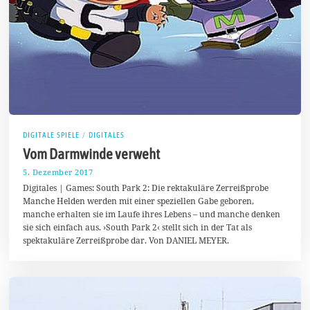
DIGITALE SPIELE
/
DIGITALES
Vom Darmwinde verweht
5. Dezember 2017
1
1
Digitales | Games: South Park 2: Die rektakuläre Zerreißprobe
.
Manche Helden werden mit einer speziellen Gabe geboren,
M
manche erhalten sie im Laufe ihres Lebens – und manche denken
a
i
sie sich einfach aus. ›South Park 2‹ stellt sich in der Tat als
2
spektakuläre Zerreißprobe dar. Von DANIEL MEYER.
0
1
8