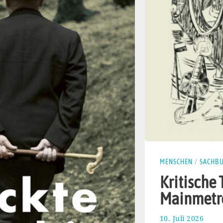
MENSCHEN
/
SACHB
Kritische 
Mainmetr
10. Juli 2026
3