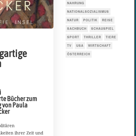
NAHRUNG
NATIONALSOZIALISMUS
NATUR
POLITIK
REISE
SACHBUCH
SCHAUSPIEL
SPORT
THRILLER
TIERE
TV
USA
WIRTSCHAFT
gartige
ÖSTERREICH
n
i
te Bücher zum
g von Paula
cker
olitären
keiten ihrer Zeit und