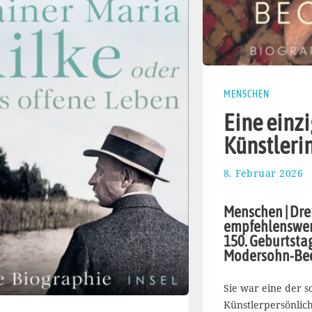
MENSCHEN
Eine einzi
Künstleri
8. Februar 2026
1
6
.
Menschen | Dre
F
empfehlenswer
e
150. Geburtsta
b
Modersohn-Be
r
u
a
Sie war eine der s
r
Künstlerpersönlich