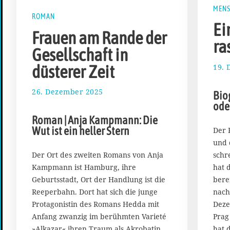
MEN
ROMAN
Ei
Frauen am Rande der
ra
Gesellschaft in
düsterer Zeit
19. 
26. Dezember 2025
4
Biog
.
ode
J
Roman | Anja Kampmann: Die
a
Wut ist ein heller Stern
Der 
n
und 
u
a
schr
Der Ort des zweiten Romans von Anja
r
hat 
Kampmann ist Hamburg, ihre
2
bere
Geburtsstadt, Ort der Handlung ist die
0
nach
Reeperbahn. Dort hat sich die junge
2
Deze
Protagonistin des Romans Hedda mit
6
Prag
Anfang zwanzig im berühmten Varieté
hat 
»Alkazar« ihren Traum als Akrobatin