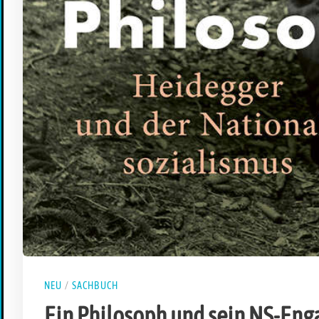
NEU
/
SACHBUCH
Ein Philosoph und sein NS-En