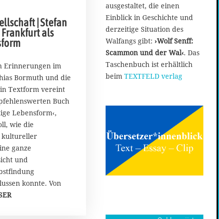
ausgestaltet, die einen
Einblick in Geschichte und
llschaft | Stefan
derzeitige Situation des
Frankfurt als
Walfangs gibt:
›Wolf Senff:
sform
Scammon und der Wal‹
. Das
Taschenbuch ist erhältlich
n Erinnerungen im
beim
TEXTFELD verlag
hias Bormuth und die
 in Textform vereint
pfehlenswerten Buch
stige Lebensform‹,
ll, wie die
kultureller
ine ganze
sicht und
bstfindung
lussen konnte. Von
SER