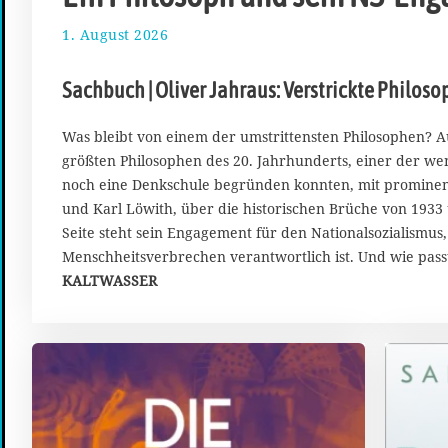
1. August 2026
1
.
A
Sachbuch | Oliver Jahraus: Verstrickte Philoso
u
g
u
Was bleibt von einem der umstrittensten Philosophen? Au
s
größten Philosophen des 20. Jahrhunderts, einer der wen
t
noch eine Denkschule begründen konnten, mit promine
2
und Karl Löwith, über die historischen Brüche von 193
0
Seite steht sein Engagement für den Nationalsozialismus,
2
6
Menschheitsverbrechen verantwortlich ist. Und wie pas
KALTWASSER