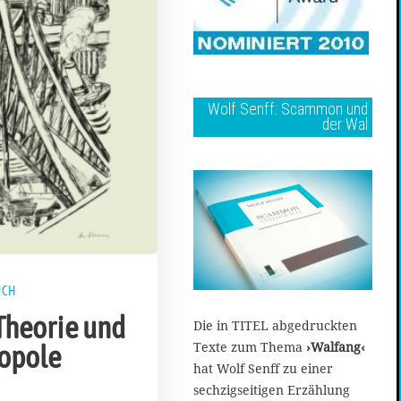
Wolf Senff: Scammon und
der Wal
UCH
Theorie und
Die in TITEL abgedruckten
Texte zum Thema
›Walfang‹
opole
hat Wolf Senff zu einer
sechzigseitigen Erzählung