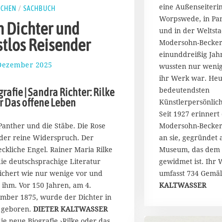
2
eine Außenseiterin
SCHEN
/
SACHBUCH
0
Worpswede, in Pari
2
n Dichter und
6
und in der Weltsta
stlos Reisender
Modersohn-Becker 
einunddreißig Jahr
Dezember 2025
2
wussten nur weni
9
ihr Werk war. Heute
.
bedeutendsten
rafie | Sandra Richter: Rilke
D
r Das offene Leben
Künstlerpersönlic
e
Seit 1927 erinnert 
z
e
Panther und die Stäbe. Die Rose
Modersohn-Becke
m
der reine Widerspruch. Der
an sie, gegründet a
b
eckliche Engel. Rainer Maria Rilke
Museum, das dem 
e
die deutschsprachige Literatur
gewidmet ist. Ihr 
r
ichert wie nur wenige vor und
umfasst 734 Gemä
2
0
 ihm. Vor 150 Jahren, am 4.
KALTWASSER
2
mber 1875, wurde der Dichter in
5
 geboren.
DIETER KALTWASSER
die neue Biografie ›Rilke oder das