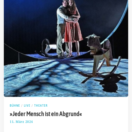
BÜHNE
/
LIVE
/
THEATER
»Jeder Mensch ist ein Abgrund«
11. März 2024
2
3
.