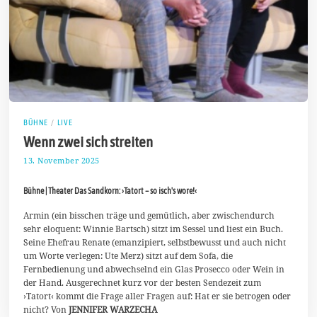
BÜHNE
/
LIVE
Wenn zwei sich streiten
13. November 2025
2
1
.
Bühne | Theater Das Sandkorn: ›Tatort – so isch's wore!‹
N
o
v
Armin (ein bisschen träge und gemütlich, aber zwischendurch
e
sehr eloquent: Winnie Bartsch) sitzt im Sessel und liest ein Buch.
m
Seine Ehefrau Renate (emanzipiert, selbstbewusst und auch nicht
b
um Worte verlegen: Ute Merz) sitzt auf dem Sofa, die
e
r
Fernbedienung und abwechselnd ein Glas Prosecco oder Wein in
2
der Hand. Ausgerechnet kurz vor der besten Sendezeit zum
0
›Tatort‹ kommt die Frage aller Fragen auf: Hat er sie betrogen oder
2
nicht? Von
JENNIFER WARZECHA
5