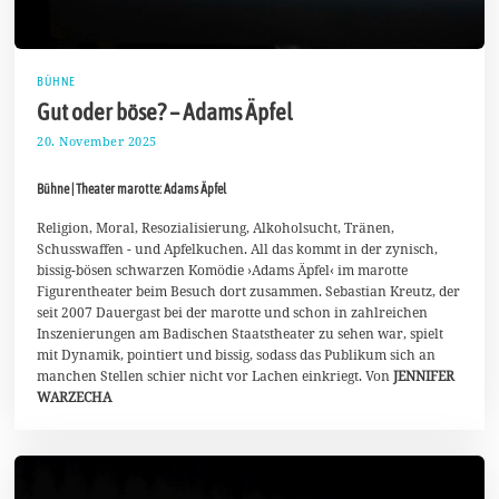
BÜHNE
Gut oder böse? – Adams Äpfel
20. November 2025
2
9
.
Bühne | Theater marotte: Adams Äpfel
N
o
v
Religion, Moral, Resozialisierung, Alkoholsucht, Tränen,
e
Schusswaffen - und Apfelkuchen. All das kommt in der zynisch,
m
bissig-bösen schwarzen Komödie ›Adams Äpfel‹ im marotte
b
Figurentheater beim Besuch dort zusammen. Sebastian Kreutz, der
e
r
seit 2007 Dauergast bei der marotte und schon in zahlreichen
2
Inszenierungen am Badischen Staatstheater zu sehen war, spielt
0
mit Dynamik, pointiert und bissig, sodass das Publikum sich an
2
manchen Stellen schier nicht vor Lachen einkriegt. Von
5
JENNIFER
WARZECHA