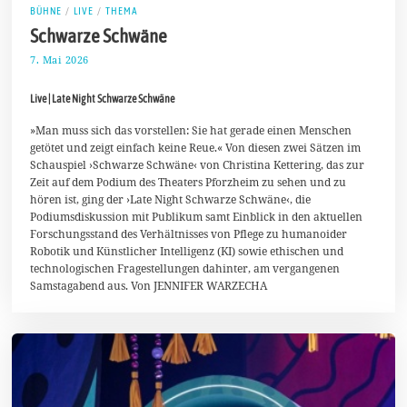
BÜHNE
/
LIVE
/
THEMA
Schwarze Schwäne
7. Mai 2026
1
7
.
Live | Late Night Schwarze Schwäne
M
a
i
»Man muss sich das vorstellen: Sie hat gerade einen Menschen
2
getötet und zeigt einfach keine Reue.« Von diesen zwei Sätzen im
0
Schauspiel ›Schwarze Schwäne‹ von Christina Kettering, das zur
2
Zeit auf dem Podium des Theaters Pforzheim zu sehen und zu
6
hören ist, ging der ›Late Night Schwarze Schwäne‹, die
Podiumsdiskussion mit Publikum samt Einblick in den aktuellen
Forschungsstand des Verhältnisses von Pflege zu humanoider
Robotik und Künstlicher Intelligenz (KI) sowie ethischen und
technologischen Fragestellungen dahinter, am vergangenen
Samstagabend aus. Von JENNIFER WARZECHA