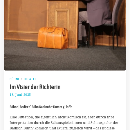
BÜHNE
/
THEATER
Im Visier der Richterin
18. Juni 2025
2
8
.
Bühne | Badisch‘ Bühn Karlsruhe: Dumm g‘ loffe
J
u
n
Eine Situation, die eigentlich nicht komisch ist, aber durch ihre
i
Interpretation durch die Schauspielerinnen und Schauspieler der
2
Badisch Bühn‘ komisch und skurril zugleich wird – das ist diese
0