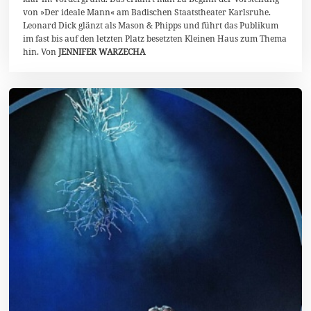
2
von »Der ideale Mann« am Badischen Staatstheater Karlsruhe.
0
Leonard Dick glänzt als Mason & Phipps und führt das Publikum
2
4
im fast bis auf den letzten Platz besetzten Kleinen Haus zum Thema
hin. Von
JENNIFER WARZECHA