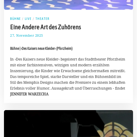
BÜHNE
/
LIVE
/
THEATER
Eine Andere Art des Zuhörens
27. November 2025
1
2
.
Bühne | ›Des Kaisers neue Kleider‹ (Pforzheim)
D
e
z
In ›Des Kaisers neue Kleider‹ begeistert das Stadttheater Pforzheim
e
mit einer farbintensiven, witzigen und modern erzählten
m
Inszenierung, die Kinder wie Erwachsene gleichermaßen mitreißt.
b
Das temporeiche Spiel, starke Darsteller und ein Bühnenbild im
e
r
Stil des Memphis Designs machen die Premiere zu einem lebhaften
2
Erlebnis voller Humor, Aussagekraft und Überraschungen - findet
0
JENNIFER WARZECHA
2
5