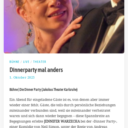
BÜHNE
/
LIVE
/
THEATER
Dinnerparty mal anders
1. Oktober 2025
8
.
O
Bühne | Die Dinner Party (Jakobus Theater Karlsruhe)
k
t
o
Ein Abend für eingeladene Gäste ist es, von denen aber immer
b
wieder einer fehlt. Gäste, die teils durch persönliche Beziehungen
e
miteinander verbunden sind, weil sie miteinander verheiratet
r
waren und sich dann wieder begegnen – diese Spannbreite an
2
0
Begegnungen erlebte
JENNIFER WARZECHA
bei der ›Dinner Party‹,
2
einer Komödie von Neil Simon, unter der Regie von Andreas