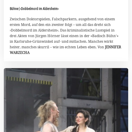
.
A
Bühne | ›Dobbelmord im Aldersheim‹
u
g
u
Zwischen Doktorspielen, Falschparkern, ausgehend von einem
s
ersten Mord, auf den ein zweiter folgt – um all das dreht sich
t
›Dobbelmord im Aldersheim‹. Das kriminalistische Lustspiel in
2
drei Akten von Jürgen Hörner lässt einen in der »Badisch Bühn‘«
0
2
in Karlsruhe-Grünwinkel auf- und mitlachen. Manches wirkt
6
heiter, manches skurril – wie im echten Leben eben. Von
JENNIFER
WARZECHA