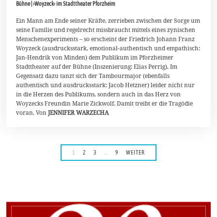
Bühne | ›Woyzeck‹ im Stadttheater Pforzheim
M
ä
r
Ein Mann am Ende seiner Kräfte, zerrieben zwischen der Sorge um
z
seine Familie und regelrecht missbraucht mittels eines zynischen
2
Menschenexperiments – so erscheint der Friedrich Johann Franz
0
Woyzeck (ausdrucksstark, emotional-authentisch und empathisch:
2
4
Jan-Hendrik von Minden) dem Publikum im Pforzheimer
Stadttheater auf der Bühne (Inszenierung: Elias Perrig). Im
Gegensatz dazu tanzt sich der Tambourmajor (ebenfalls
authentisch und ausdrucksstark: Jacob Hetzner) leider nicht nur
in die Herzen des Publikums, sondern auch in das Herz von
Woyzecks Freundin Marie Zickwolf. Damit treibt er die Tragödie
voran. Von
JENNIFER WARZECHA
1
2
3
…
9
WEITER