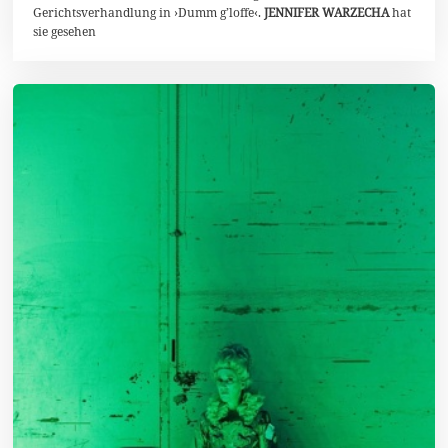
Gerichtsverhandlung in ›Dumm g’loffe‹.
JENNIFER WARZECHA
hat
2
5
sie gesehen