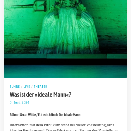
BÜHNE
/
LIVE
/
THEATER
Was ist der »ideale Mann«?
6. Juni 2024
1
1
.
Bühne | Oscar Wilde / Elfriede Jelinek: Der Ideale Mann
J
u
n
Interaktion mit dem Publikum steht bei dieser Vorstellung ganz
i
klar im Vordergrund. Das erfährt man zu Beginn der Vorstellung