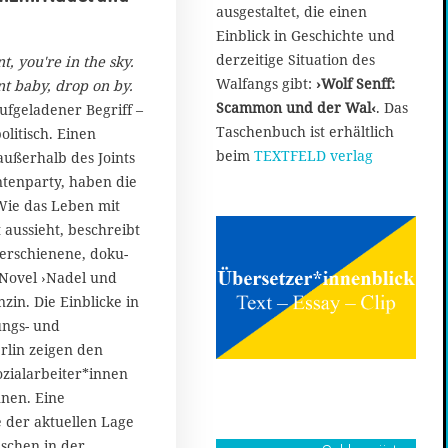
ausgestaltet, die einen
Einblick in Geschichte und
derzeitige Situation des
, you're in the sky.
Walfangs gibt:
›Wolf Senff:
t baby, drop on by.
Scammon und der Wal‹
. Das
ufgeladener Begriff –
Taschenbuch ist erhältlich
politisch. Einen
beim
TEXTFELD verlag
außerhalb des Joints
ntenparty, haben die
Wie das Leben mit
aussieht, beschreibt
 erschienene, doku-
 Novel ›Nadel und
zin. Die Einblicke in
ngs- und
rlin zeigen den
ozialarbeiter*innen
nen. Eine
der aktuellen Lage
schen in der