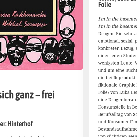
Folie
p
r
i
I'm in the basement
l
I'm in the basemen
2
Drogen. Ein sehr a
0
emotional, sozial, 
2
konkreten Bezug, 
3
einer jeden Stude
wenigsten Leute. 
und um eine Sucht 
die bei Reprodukt
fiktionale Graphic
 sich ganz – frei
Folie‹ von Luka Len
eine Drogenberatu
Konsumstelle in Be
Berufsalltag von S
und Konsument*in
er: Hinterhof
Bestandsaufnahme 
von süchtigen Men