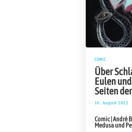
COMIC
Über Schl
Eulen und
Seiten de
10. August 2022
1
1
.
Comic | André 
A
Medusa und Pe
p