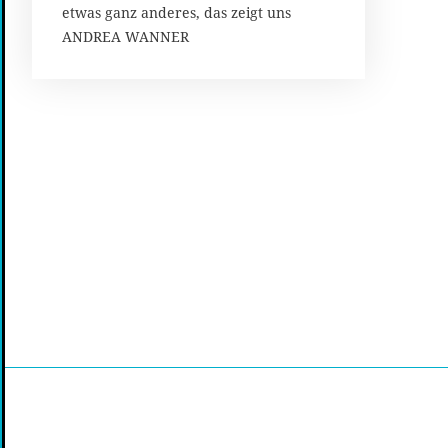
0
etwas ganz anderes, das zeigt uns
1
ANDREA WANNER
9