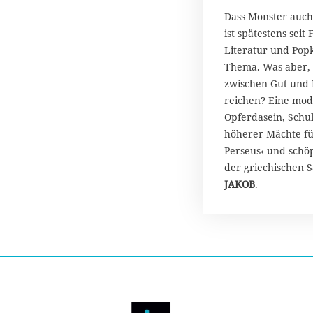
r
i
Dass Monster auch
l
ist spätestens seit
2
Literatur und Popk
0
Thema. Was aber,
2
zwischen Gut und B
3
reichen? Eine mod
Opferdasein, Schul
höherer Mächte f
Perseus‹ und schöp
der griechischen 
JAKOB
.