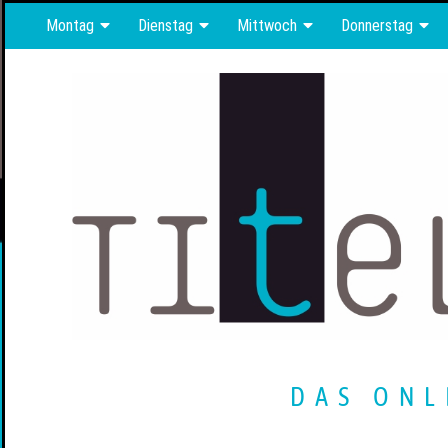
Montag
Dienstag
Mittwoch
Donnerstag
DAS ONL