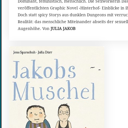
r
Dominant, feministisch, menschlich. Die Sexworkerin Das
i
veröffentlichten Graphic Novel ›Hinterhof‹ Einblicke in i
l
Doch statt spicy Storys aus dunklen Dungeons mit verruc
2
Realität: das menschliche Miteinander abseits der sexu
0
Augenhöhe. Von
JULIA JAKOB
2
3