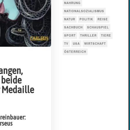
NAHRUNG
NATIONALSOZIALISMUS
NATUR
POLITIK
REISE
SACHBUCH
SCHAUSPIEL
SPORT
THRILLER
TIERE
TV
USA
WIRTSCHAFT
ÖSTERREICH
angen,
 beide
r Medaille
Breinbauer:
rseus