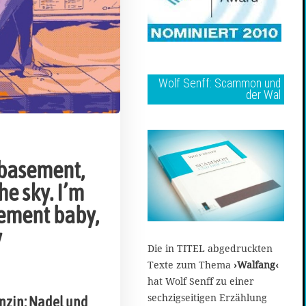
Wolf Senff: Scammon und
der Wal
 basement,
he sky. I’m
sement baby,
y
Die in TITEL abgedruckten
Texte zum Thema
›Walfang‹
hat Wolf Senff zu einer
sechzigseitigen Erzählung
enzin: Nadel und