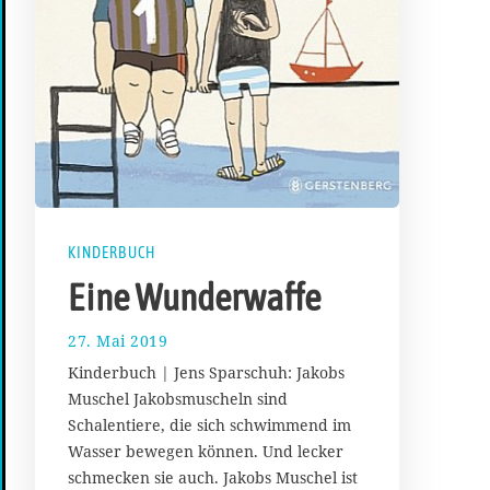
KINDERBUCH
Eine Wunderwaffe
27. Mai 2019
3
0
Kinderbuch | Jens Sparschuh: Jakobs
.
Muschel Jakobsmuscheln sind
M
Schalentiere, die sich schwimmend im
a
i
Wasser bewegen können. Und lecker
2
schmecken sie auch. Jakobs Muschel ist