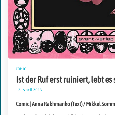
COMIC
Ist der Ruf erst ruiniert, lebt es
12. April 2023
2
3
.
Comic | Anna Rakhmanko (Text) / Mikkel Somm
A
p