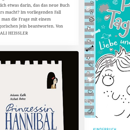
s
lich etwas darin, das das neue Buch
t
rs macht? Im vorliegenden Fall
2
 man die Frage mit einem
0
1
gorischen Jein beantworten. Von
7
ALI HEISSLER
KINDERBUCH