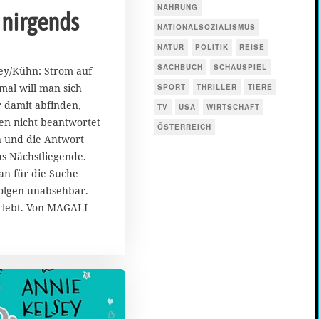
NAHRUNG
 nirgends
NATIONALSOZIALISMUS
NATUR
POLITIK
REISE
SACHBUCH
SCHAUSPIEL
ey/Kühn: Strom auf
al will man sich
SPORT
THRILLER
TIERE
r damit abfinden,
TV
USA
WIRTSCHAFT
en nicht beantwortet
ÖSTERREICH
 und die Antwort
das Nächstliegende.
an für die Suche
 Folgen unabsehbar.
erlebt. Von MAGALI