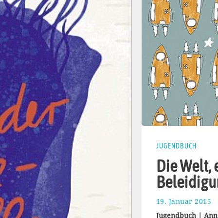
JUGENDBUCH
Die Welt, 
Beleidigu
19. Januar 2015
2
2
Jugendbuch | Anne