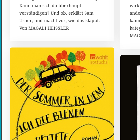
s
Kann man sich da überhaupt
wirk
t
verständigen? Und ob, erklärt Sam
ande
2
Usher, und macht vor, wie das klappt.
kann
0
1
Von MAGALI HEISSLER
kate
7
MAG