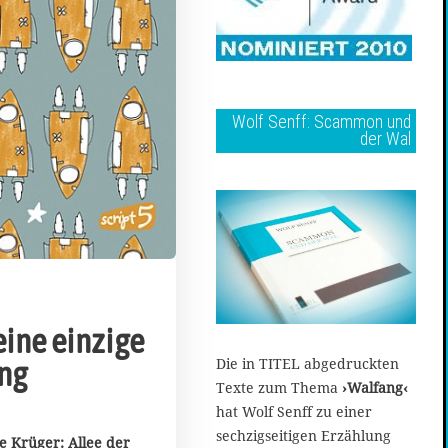
Wolf Senff: Scammon und
der Wal
eine einzige
Die in TITEL abgedruckten
ng
Texte zum Thema
›Walfang‹
hat Wolf Senff zu einer
sechzigseitigen Erzählung
 Krüger: Allee der