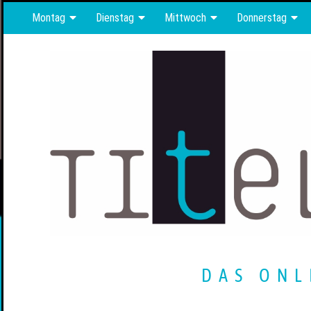
Montag
Dienstag
Mittwoch
Donnerstag
DAS ONL