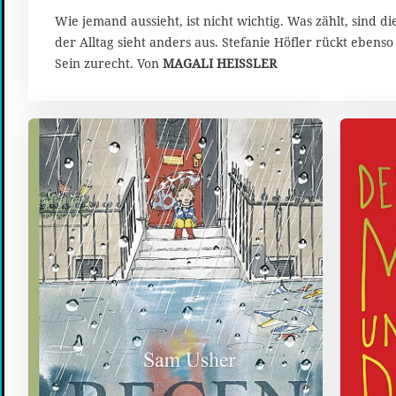
r
i
Wie jemand aussieht, ist nicht wichtig. Was zählt, sind 
l
der Alltag sieht anders aus. Stefanie Höfler rückt eben
2
Sein zurecht. Von
MAGALI HEISSLER
0
2
2