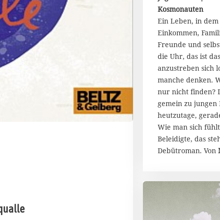
.
Kosmonauten
J
Ein Leben, in dem a
u
n
Einkommen, Famil
i
Freunde und selbs
2
die Uhr, das ist da
0
anzustreben sich l
2
manche denken. Wi
0
nur nicht finden? D
gemein zu jungen
heutzutage, gerad
Wie man sich fühl
Beleidigte, das st
Debütroman. Von
qualle