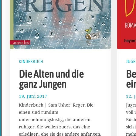
KINDERBUCH
JUG
Die Alten und die
Be
ganz Jungen
ei
19. Juni 2017
1
12. 
7
Kinderbuch | Sam Usher: Regen Die
Juge
.
einen sind rundum
voll
A
unternehmungslustig, die anderen
Büch
u
g
ruhiger. Sie wollen zuerst das eine
sich
u
erledigen, ehe sie das andere anfangen.
mehr