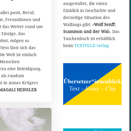
ausgestaltet, die einen
Einblick in Geschichte und
lles passt, Beruf,
derzeitige Situation des
ie, Freundinnen und
Walfangs gibt:
›Wolf Senff:
t das Wetter rund um
Scammon und der Wal‹
. Das
s Einzige, das
Taschenbuch ist erhältlich
ohnt, mögen so
beim
TEXTFELD verlag
eso lässt sich das
ie Welt ist einfach
 Menschen
ezu eine Beleidigung.
t als rundum
eht in Annes Krügers
MAGALI HEISSLER