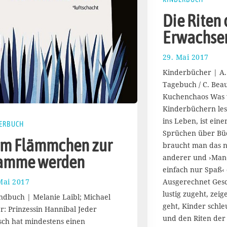
Die Riten 
Erwachse
29. Mai 2017
1
7
Kinderbücher | A. 
.
Tagebuch / C. Beau
A
Kuchenchaos Was 
u
g
Kinderbüchern les
u
ins Leben, ist eine
ERBUCH
s
Sprüchen über Büc
t
m Flämmchen zur
braucht man das ni
2
anderer und ›Man
amme werden
0
1
einfach nur Spaß‹ 
7
Ausgerechnet Gesc
Mai 2017
1
7
lustig zugeht, zei
ndbuch | Melanie Laibl; Michael
.
geht, Kinder schl
r: Prinzessin Hannibal Jeder
A
und den Riten de
ch hat mindestens einen
u