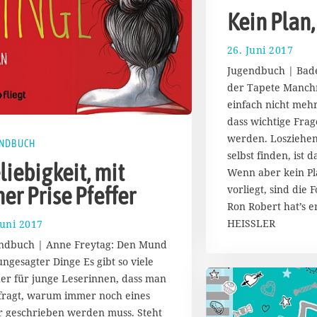
Kein Plan,
26. Juni 2017
1
7
Jugendbuch | Bad
.
der Tapete Manchm
A
einfach nicht meh
u
g
dass wichtige Frag
u
werden. Losziehen
ENDBUCH
s
selbst finden, ist 
t
liebigkeit, mit
Wenn aber kein Pl
2
vorliegt, sind die
ner Prise Pfeffer
0
1
Ron Robert hat’s 
7
HEISSLER
Juni 2017
1
7
ndbuch | Anne Freytag: Den Mund
.
 ungesagter Dinge Es gibt so viele
A
er für junge Leserinnen, dass man
u
g
 fragt, warum immer noch eines
u
 geschrieben werden muss. Steht