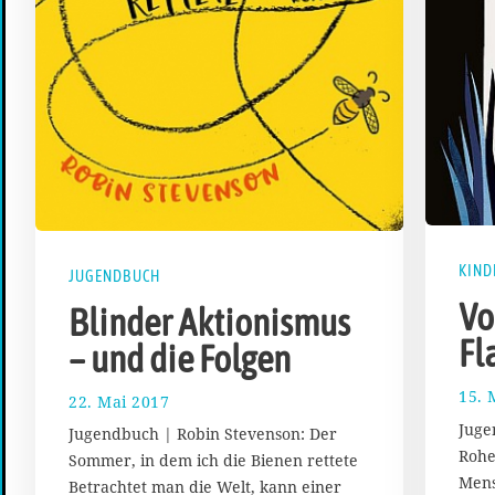
KIND
JUGENDBUCH
Vo
Blinder Aktionismus
Fl
– und die Folgen
15. 
22. Mai 2017
1
7
Juge
Jugendbuch | Robin Stevenson: Der
.
Rohe
Sommer, in dem ich die Bienen rettete
A
Mens
Betrachtet man die Welt, kann einer
u