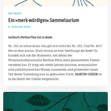
SACHBUCH
Ein »merk-würdiges« Sammelsurium
6. Februar 2026
1
5
.
Sachbuch | Mathias Plüss: Gut zu wissen
F
e
b
Nr. 182 ist schon krass. Das gilt erst recht für Nr. 202. Und Nr. 401?
r
Die ist eher kurios. Doch wovon ist hier überhaupt die Rede? Es
u
handelt sich um die Nummern, mit denen der
a
Wissenschaftsjournalist Mathias Plüss seine gesammelten Fakten
r
2
versehen hat. Er trägt seit vielen Jahren kurioses, erstaunliches
0
und aufschlussreiches Wissen zusammen und präsentiert einen
2
Teil dieser Sammlung nun in gedruckter Form.
MARTIN GEISER
ist
6
in das Reich der Fakten eingetaucht.