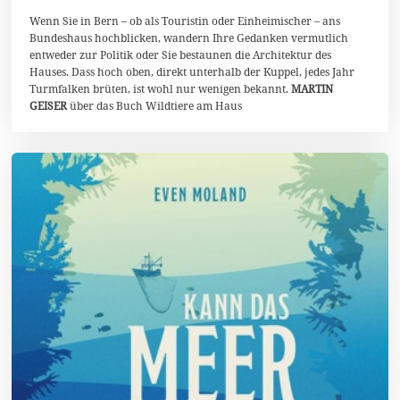
u
n
Wenn Sie in Bern – ob als Touristin oder Einheimischer – ans
i
Bundeshaus hochblicken, wandern Ihre Gedanken vermutlich
2
entweder zur Politik oder Sie bestaunen die Architektur des
0
Hauses. Dass hoch oben, direkt unterhalb der Kuppel, jedes Jahr
2
6
Turmfalken brüten, ist wohl nur wenigen bekannt.
MARTIN
GEISER
über das Buch Wildtiere am Haus