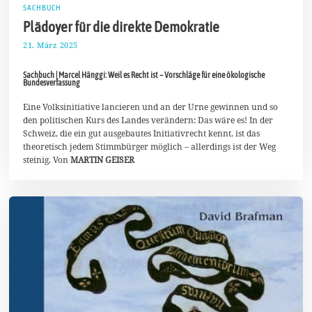
SACHBUCH
Plädoyer für die direkte Demokratie
21. März 2025
3
0
.
Sachbuch | Marcel Hänggi: Weil es Recht ist – Vorschläge für eine ökologische
M
Bundesverfassung
ä
r
Eine Volksinitiative lancieren und an der Urne gewinnen und so
z
2
den politischen Kurs des Landes verändern: Das wäre es! In der
0
Schweiz, die ein gut ausgebautes Initiativrecht kennt, ist das
2
theoretisch jedem Stimmbürger möglich – allerdings ist der Weg
5
steinig. Von
MARTIN GEISER