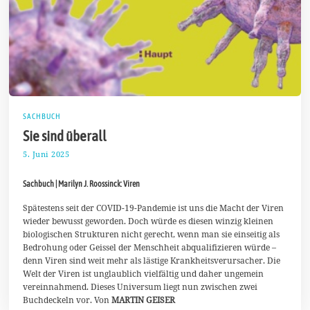
SACHBUCH
Sie sind überall
5. Juni 2025
1
2
.
Sachbuch | Marilyn J. Roossinck: Viren
J
u
n
Spätestens seit der COVID-19-Pandemie ist uns die Macht der Viren
i
wieder bewusst geworden. Doch würde es diesen winzig kleinen
2
biologischen Strukturen nicht gerecht, wenn man sie einseitig als
0
Bedrohung oder Geissel der Menschheit abqualifizieren würde –
2
5
denn Viren sind weit mehr als lästige Krankheitsverursacher. Die
Welt der Viren ist unglaublich vielfältig und daher ungemein
vereinnahmend. Dieses Universum liegt nun zwischen zwei
Buchdeckeln vor. Von
MARTIN GEISER