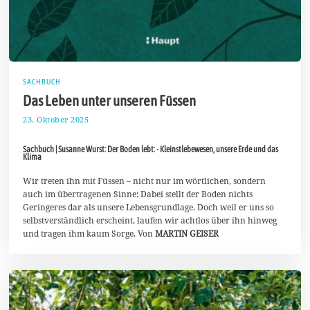
SACHBUCH
Das Leben unter unseren Füssen
23. Oktober 2025
2
.
N
Sachbuch | Susanne Wurst: Der Boden lebt: - Kleinstlebewesen, unsere Erde und das
o
Klima
v
e
Wir treten ihn mit Füssen – nicht nur im wörtlichen, sondern
m
b
auch im übertragenen Sinne: Dabei stellt der Boden nichts
e
Geringeres dar als unsere Lebensgrundlage. Doch weil er uns so
r
selbstverständlich erscheint, laufen wir achtlos über ihn hinweg
2
und tragen ihm kaum Sorge. Von
MARTIN GEISER
0
2
5