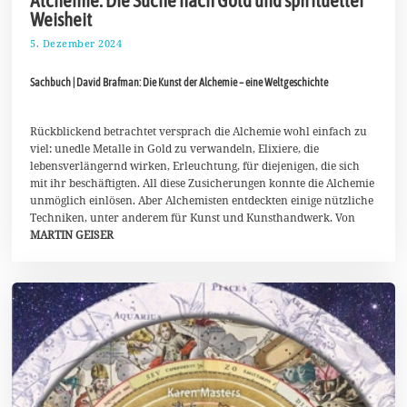
Weisheit
5. Dezember 2024
1
5
.
Sachbuch | David Brafman: Die Kunst der Alchemie – eine Weltgeschichte
D
e
z
e
Rückblickend betrachtet versprach die Alchemie wohl einfach zu
m
viel: unedle Metalle in Gold zu verwandeln, Elixiere, die
b
lebensverlängernd wirken, Erleuchtung, für diejenigen, die sich
e
r
mit ihr beschäftigten. All diese Zusicherungen konnte die Alchemie
2
unmöglich einlösen. Aber Alchemisten entdeckten einige nützliche
0
Techniken, unter anderem für Kunst und Kunsthandwerk. Von
2
MARTIN GEISER
4