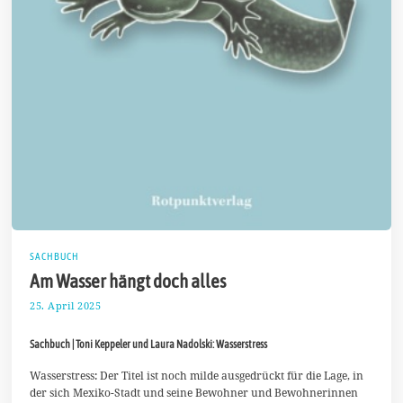
SACHBUCH
Am Wasser hängt doch alles
25. April 2025
4
.
M
Sachbuch | Toni Keppeler und Laura Nadolski: Wasserstress
a
i
2
Wasserstress: Der Titel ist noch milde ausgedrückt für die Lage, in
0
der sich Mexiko-Stadt und seine Bewohner und Bewohnerinnen
2