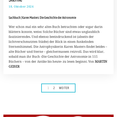
18. Oktober 2024
2
6
.
Sachbuch | Karen Masters: Die Geschichte der Astronomie
O
k
t
Wer schon mal ein sehr altes Buch betrachten oder sogar darin
o
blättern konnte, weiss: Solche Bücher sind etwas unglaublich
b
faszinierendes. Und ebenso beeindruckend ist (abseits der
e
lichtverschmutzten Städte) der Blick in einen funkelnden
r
2
Sternenhimmel. Die Astrophysikerin Karen Masters findet beides –
0
alte Bücher und Sterne – gleichermassen reizvoll. Das wird klar,
2
sobald man ihr Buch ›Die Geschichte der Astronomie in 115
4
Büchern – von der Antike bis heute‹ zu lesen beginnt. Von
MARTIN
GEISER
1
2
WEITER