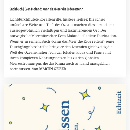
0
.
Sachbuch | Even Moland: Kann das Meer die Erde retten?
A
p
r
Lichtdurchflutete Korallenriffe, finstere Tiefsee: Die schier
i
unfassbare Weite und Tiefe des Ozeans machen diesen zu einem
l
aussergewöhnlich vielfältigen und faszinierenden Ort. Der
2
norwegische Meeresforscher Even Moland teilt diese Faszination.
0
2
Wenn er in seinem Buch ›Kann das Meer die Erde retten?‹ seine
6
Tauchgänge beschreibt, bringt er den Lesenden gleichzeitig die
Welt der Ozeane näher: Von der lokalen Flora und Fauna mit
ihren komplexen Nahrungsnetzen bis zu den globalen
Meeresströmungen, die das Klima auch an Land massgeblich
beeinflussen. Von
MARTIN GEISER