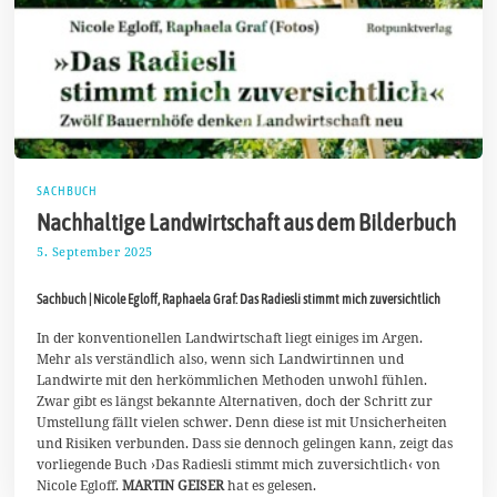
SACHBUCH
Nachhaltige Landwirtschaft aus dem Bilderbuch
5. September 2025
1
4
.
Sachbuch | Nicole Egloff, Raphaela Graf: Das Radiesli stimmt mich zuversichtlich
S
e
p
In der konventionellen Landwirtschaft liegt einiges im Argen.
t
Mehr als verständlich also, wenn sich Landwirtinnen und
e
Landwirte mit den herkömmlichen Methoden unwohl fühlen.
m
Zwar gibt es längst bekannte Alternativen, doch der Schritt zur
b
e
Umstellung fällt vielen schwer. Denn diese ist mit Unsicherheiten
r
und Risiken verbunden. Dass sie dennoch gelingen kann, zeigt das
2
vorliegende Buch ›Das Radiesli stimmt mich zuversichtlich‹ von
0
Nicole Egloff.
MARTIN GEISER
2
hat es gelesen.