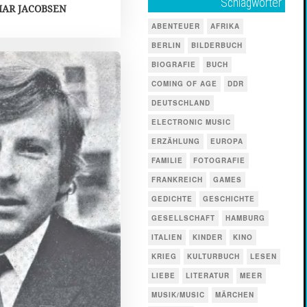
Schlagwörter
MAR JACOBSEN
ABENTEUER
AFRIKA
BERLIN
BILDERBUCH
BIOGRAFIE
BUCH
COMING OF AGE
DDR
DEUTSCHLAND
ELECTRONIC MUSIC
ERZÄHLUNG
EUROPA
FAMILIE
FOTOGRAFIE
FRANKREICH
GAMES
GEDICHTE
GESCHICHTE
GESELLSCHAFT
HAMBURG
ITALIEN
KINDER
KINO
KRIEG
KULTURBUCH
LESEN
LIEBE
LITERATUR
MEER
MUSIK/MUSIC
MÄRCHEN