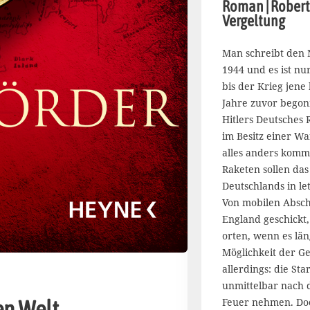
Roman | Robert 
Vergeltung
Man schreibt den 
1944 und es ist nur
bis der Krieg jene 
Jahre zuvor bego
Hitlers Deutsches 
im Besitz einer Wa
alles anders komm
Raketen sollen das
Deutschlands in l
Von mobilen Absc
England geschickt, 
orten, wenn es läng
Möglichkeit der G
allerdings: die Sta
unmittelbar nach 
Feuer nehmen. Doc
en Welt