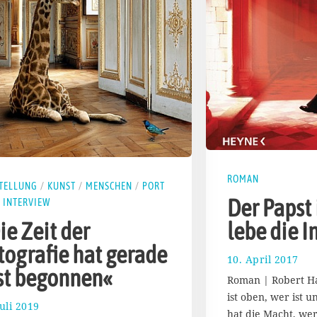
ROMAN
TELLUNG
/
KUNST
/
MENSCHEN
/
PORT
Der Papst i
& INTERVIEW
ie Zeit der
lebe die I
tografie hat gerade
10. April 2017
2
st begonnen«
0
Roman | Robert Ha
.
ist oben, wer ist 
A
Juli 2019
1
hat die Macht, wer
p