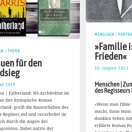
MENSCHEN
/
PORTRÄ
»Familie i
AN
/
THEMA
Frieden«
uen für den
18. August 2023
2
dsieg
7
.
Menschen | Zum
uni 2019
1
A
des Regisseurs
0
u
a | Fatherland: NS-Architektur im
.
g
n Der dystopische Roman
J
u
»Wenn man Filme
erland‹ greift die Bauvorhaben des
u
s
macht, dann muss
n
er-Regimes auf und verarbeitet sie
t
dunklen Seiten mit
i
2
isch durch die Augen des
erklärte Roman Po
2
0
agonisten. Dabei nutzte der
0