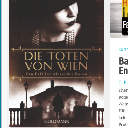
ROM
Ba
En
7. J
Them
Roma
›Vat
Hitl
krit
Prot