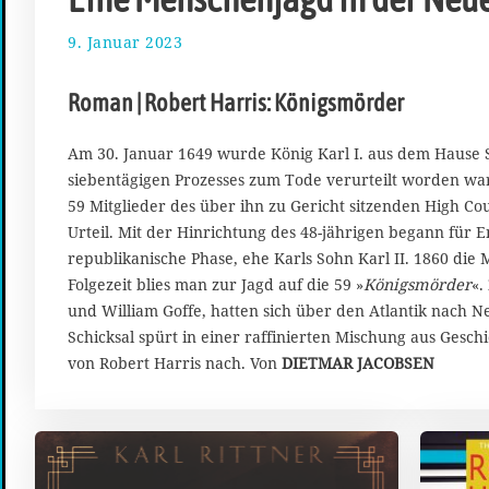
9. Januar 2023
2
0
.
Roman | Robert Harris: Königsmörder
J
a
n
Am 30. Januar 1649 wurde König Karl I. aus dem Hause 
u
siebentägigen Prozesses zum Tode verurteilt worden war
a
59 Mitglieder des über ihn zu Gericht sitzenden High Cou
r
Urteil. Mit der Hinrichtung des 48-jährigen begann für 
2
republikanische Phase, ehe Karls Sohn Karl II. 1860 die 
0
2
Folgezeit blies man zur Jagd auf die 59 »
Königsmörder
«.
3
und William Goffe, hatten sich über den Atlantik nach 
Schicksal spürt in einer raffinierten Mischung aus Gesc
von Robert Harris nach. Von
DIETMAR JACOBSEN