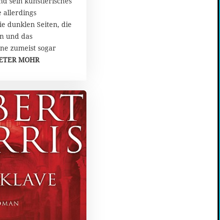
nd sein künstlerisches
 allerdings
e dunklen Seiten, die
en und das
ne zumeist sogar
ETER MOHR