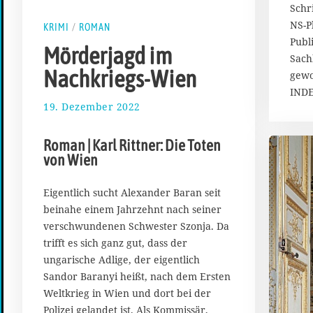
Schr
NS-P
KRIMI
/
ROMAN
Publ
Mörderjagd im
Sach
Nachkriegs-Wien
gewo
IND
19. Dezember 2022
2
.
J
Roman | Karl Rittner: Die Toten
a
von Wien
n
u
a
Eigentlich sucht Alexander Baran seit
r
beinahe einem Jahrzehnt nach seiner
2
verschwundenen Schwester Szonja. Da
0
trifft es sich ganz gut, dass der
2
ungarische Adlige, der eigentlich
3
Sandor Baranyi heißt, nach dem Ersten
Weltkrieg in Wien und dort bei der
Polizei gelandet ist. Als Kommissär,