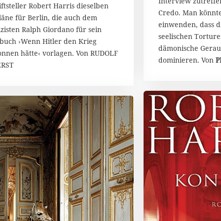
Interview zutreffe
2
iftsteller Robert Harris dieselben
1
3
Credo. Man könnte
läne für Berlin, die auch dem
9
einwenden, dass di
izisten Ralph Giordano für sein
seelischen Tortur
buch ›Wenn Hitler den Krieg
dämonische Gerau
nnen hätte‹ vorlagen. Von RUDOLF
dominieren. Von
P
ERST