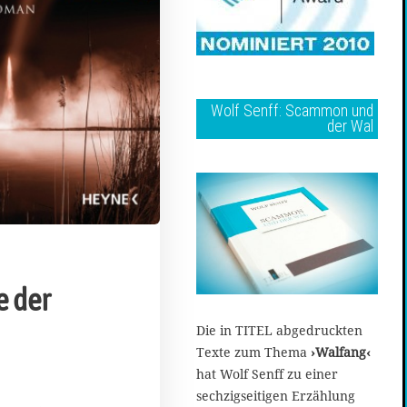
Wolf Senff: Scammon und
der Wal
e der
Die in TITEL abgedruckten
Texte zum Thema
›Walfang‹
2
hat Wolf Senff zu einer
0
sechzigseitigen Erzählung
.