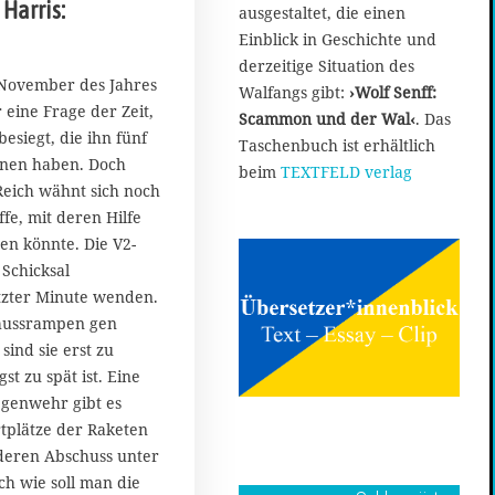
Harris:
ausgestaltet, die einen
O
k
Einblick in Geschichte und
t
derzeitige Situation des
o
November des Jahres
Walfangs gibt:
›Wolf Senff:
b
 eine Frage der Zeit,
Scammon und der Wal‹
. Das
e
besiegt, die ihn fünf
Taschenbuch ist erhältlich
r
nnen haben. Doch
2
beim
TEXTFELD verlag
Reich wähnt sich noch
0
2
ffe, mit deren Hilfe
1
en könnte. Die V2-
 Schicksal
etzter Minute wenden.
hussrampen gen
sind sie erst zu
st zu spät ist. Eine
egenwehr gibt es
rtplätze der Raketen
deren Abschuss unter
h wie soll man die