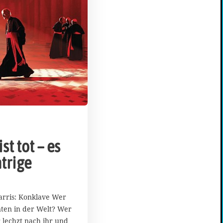
st tot – es
ntrige
rris: Konklave Wer
unten in der Welt? Wer
 lechzt nach ihr und