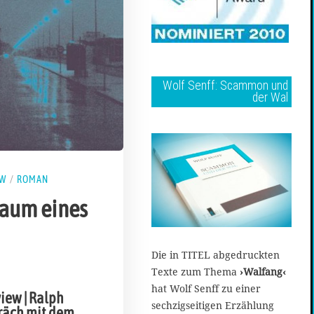
Wolf Senff: Scammon und
der Wal
EW
/
ROMAN
raum eines
Die in TITEL abgedruckten
2
Texte zum Thema
›Walfang‹
7
.
hat Wolf Senff zu einer
view | Ralph
N
sechzigseitigen Erzählung
räch mit dem