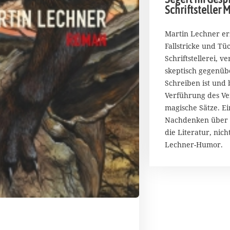
Schriftsteller 
Martin Lechner er
Fallstricke und Tü
Schriftstellerei, v
skeptisch gegenüb
Schreiben ist und 
Verführung des Ve
magische Sätze. Ein
Nachdenken über 
die Literatur, nic
Lechner-Humor.