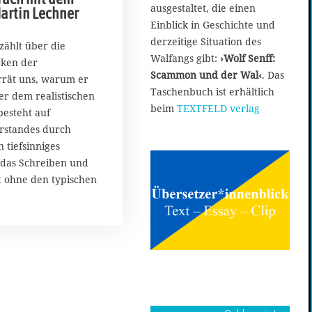
o
ausgestaltet, die einen
Martin Lechner
v
Einblick in Geschichte und
e
derzeitige Situation des
m
zählt über die
b
Walfangs gibt:
›Wolf Senff:
cken der
e
Scammon und der Wal‹
. Das
errät uns, warum er
r
Taschenbuch ist erhältlich
er dem realistischen
2
beim
TEXTFELD verlag
besteht auf
0
2
rstandes durch
5
 tiefsinniges
das Schreiben und
ht ohne den typischen