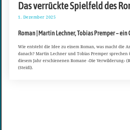
Das verrückte Spielfeld des R
1. Dezember 2025
1
5
.
Roman | Martin Lechner, Tobias Premper – ein
D
e
z
Wie entsteht die Idee zu einem Roman, was macht die 
e
danach? Martin Lechner und Tobias Premper sprechen ü
m
diesem Jahr erschienenen Romane ›Die Verwilderung‹ (
b
(Steidl).
e
r
2
0
2
5