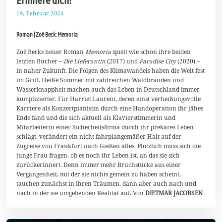
19. Februar 2024
3
.
M
Roman | Zoë Beck: Memoria
ä
r
z
Zoë Becks neuer Roman
Memoria
spielt wie schon ihre beiden
2
letzten Bücher –
Die Lieferantin
(2017) und
Paradise City
(2020) –
0
in naher Zukunft. Die Folgen des Klimawandels haben die Welt fest
2
im Griff. Heiße Sommer mit zahlreichen Waldbränden und
4
Wasserknappheit machen auch das Leben in Deutschland immer
komplizierter. Für Harriet Laurent, deren einst verheißungsvolle
Karriere als Konzertpianistin durch eine Handoperation ihr jähes
Ende fand und die sich aktuell als Klavierstimmerin und
Mitarbeiterin einer Sicherheitsfirma durch ihr prekäres Leben
schlägt, verändert ein nicht fahrplangemäßer Halt auf der
Zugreise von Frankfurt nach Gießen alles. Plötzlich muss sich die
junge Frau fragen, ob es noch ihr Leben ist, an das sie sich
zurückerinnert. Denn immer mehr Bruchstücke aus einer
Vergangenheit, mit der sie nichts gemein zu haben scheint,
tauchen zunächst in ihren Träumen, dann aber auch nach und
nach in der sie umgebenden Realität auf. Von
DIETMAR JACOBSEN