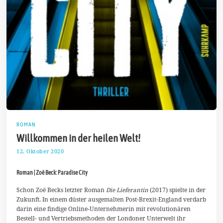
ROMAN
Willkommen in der heilen Welt!
12. Oktober 2020
1
8
.
Roman | Zoë Beck: Paradise City
O
k
t
Schon Zoë Becks letzter Roman
Die Lieferantin
(2017) spielte in der
o
Zukunft. In einem düster ausgemalten Post-Brexit-England verdarb
b
darin eine findige Online-Unternehmerin mit revolutionären
e
Bestell- und Vertriebsmethoden der Londoner Unterwelt ihr
r