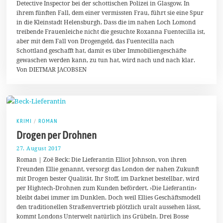
Detective Inspector bei der schottischen Polizei in Glasgow. In
S
ihrem fünften Fall, dem einer vermissten Frau, führt sie eine Spur
e
p
in die Kleinstadt Helensburgh. Dass die im nahen Loch Lomond
t
treibende Frauenleiche nicht die gesuchte Roxanna Fuentecilla ist,
e
aber mit dem Fall von Drogengeld, das Fuentecilla nach
m
b
Schottland geschafft hat, damit es über Immobiliengeschäfte
e
gewaschen werden kann, zu tun hat, wird nach und nach klar.
r
Von DIETMAR JACOBSEN
2
0
1
8
KRIMI
/
ROMAN
Drogen per Drohnen
27. August 2017
1
1
Roman | Zoë Beck: Die Lieferantin Elliot Johnson, von ihren
.
Freunden Ellie genannt, versorgt das London der nahen Zukunft
M
mit Drogen bester Qualität. Ihr Stoff, im Darknet bestellbar, wird
a
i
per Hightech-Drohnen zum Kunden befördert. ›Die Lieferantin‹
2
bleibt dabei immer im Dunklen. Doch weil Ellies Geschäftsmodell
0
den traditionellen Straßenvertrieb plötzlich uralt aussehen lässt,
1
8
kommt Londons Unterwelt natürlich ins Grübeln. Drei Bosse