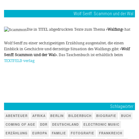
Wolf Senff: Scammon und der Wal
Die in TITEL abgedruckten Texte zum Thema
›Walfang‹
hat
Wolf Senff zu einer sechzigseitigen Erzählung ausgestaltet, die einen
Einblick in Geschichte und derzeitige Situation des Walfangs gibt:
›Wolf
Senff: Scammon und der Wal‹
. Das Taschenbuch ist erhältlich beim
TEXTFELD verlag
Schlagwörter
ABENTEUER
AFRIKA
BERLIN
BILDERBUCH
BIOGRAFIE
BUCH
COMING OF AGE
DDR
DEUTSCHLAND
ELECTRONIC MUSIC
ERZÄHLUNG
EUROPA
FAMILIE
FOTOGRAFIE
FRANKREICH