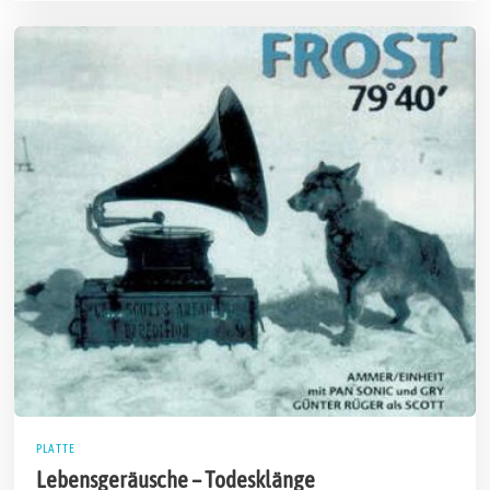
i
2
0
1
8
PLATTE
Lebensgeräusche – Todesklänge