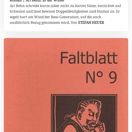
J
Ari Behn schreibt kurze (aber nicht zu kurze) Sätze, verzichtet auf
u
Schwulst und lässt bewusst Doppeldeutigkeiten und Humor zu. Er
l
i
segelt hart am Wind der Beat-Generation, auf die auch
2
ausführlich Bezug genommen wird. Von
STEFAN HEUER
0
2
0