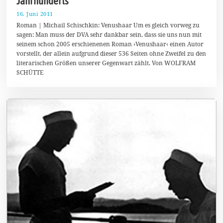
Jahrhunderts
16. Juni 2011
2
2
Roman | Michail Schischkin: Venushaar Um es gleich vorweg zu
.
sagen: Man muss der DVA sehr dankbar sein, dass sie uns nun mit
J
seinem schon 2005 erschienenen Roman ›Venushaar‹ einen Autor
a
n
vorstellt, der allein aufgrund dieser 536 Seiten ohne Zweifel zu den
u
literarischen Größen unserer Gegenwart zählt. Von WOLFRAM
a
SCHÜTTE
r
2
0
1
8