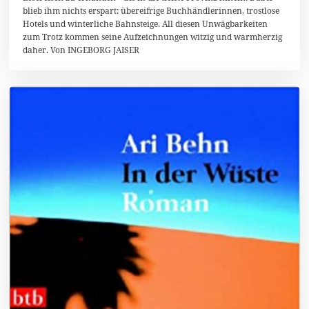
i
blieb ihm nichts erspart: übereifrige Buchhändlerinnen, trostlose
2
Hotels und winterliche Bahnsteige. All diesen Unwägbarkeiten
0
1
zum Trotz kommen seine Aufzeichnungen witzig und warmherzig
8
daher. Von INGEBORG JAISER