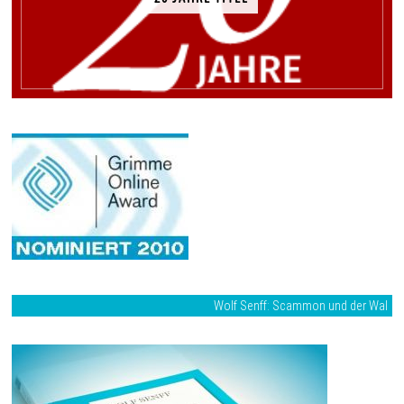
Wolf Senff: Scammon und der Wal