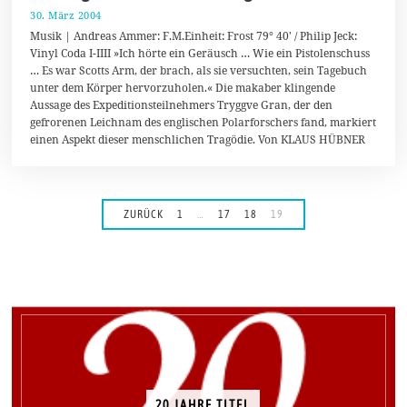
30. März 2004
3
1
Musik | Andreas Ammer: F.M.Einheit: Frost 79° 40′ / Philip Jeck:
.
Vinyl Coda I-IIII »Ich hörte ein Geräusch … Wie ein Pistolenschuss
J
… Es war Scotts Arm, der brach, als sie versuchten, sein Tagebuch
u
l
unter dem Körper hervorzuholen.« Die makaber klingende
i
Aussage des Expeditionsteilnehmers Tryggve Gran, der den
2
gefrorenen Leichnam des englischen Polarforschers fand, markiert
0
1
einen Aspekt dieser menschlichen Tragödie. Von KLAUS HÜBNER
8
ZURÜCK
1
…
17
18
19
20 JAHRE TITEL