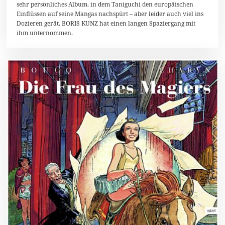
2
sehr persönliches Album, in dem Taniguchi den europäischen
0
Einflüssen auf seine Mangas nachspürt – aber leider auch viel ins
1
Dozieren gerät. BORIS KUNZ hat einen langen Spaziergang mit
6
ihm unternommen.