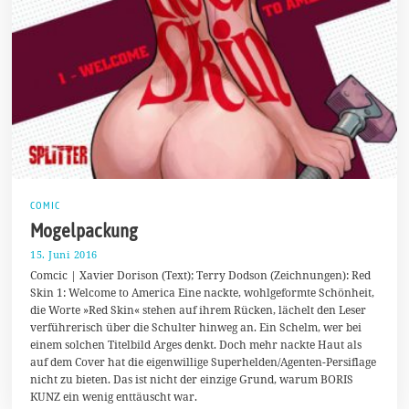
COMIC
Mogelpackung
15. Juni 2016
1
5
Comcic | Xavier Dorison (Text); Terry Dodson (Zeichnungen): Red
.
Skin 1: Welcome to America Eine nackte, wohlgeformte Schönheit,
J
die Worte »Red Skin« stehen auf ihrem Rücken, lächelt den Leser
u
n
verführerisch über die Schulter hinweg an. Ein Schelm, wer bei
i
einem solchen Titelbild Arges denkt. Doch mehr nackte Haut als
2
auf dem Cover hat die eigenwillige Superhelden/Agenten-Persiflage
0
1
nicht zu bieten. Das ist nicht der einzige Grund, warum BORIS
6
KUNZ ein wenig enttäuscht war.