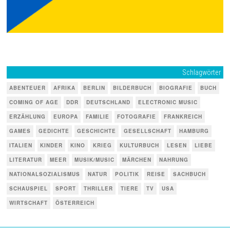
Schlagwörter
ABENTEUER
AFRIKA
BERLIN
BILDERBUCH
BIOGRAFIE
BUCH
COMING OF AGE
DDR
DEUTSCHLAND
ELECTRONIC MUSIC
ERZÄHLUNG
EUROPA
FAMILIE
FOTOGRAFIE
FRANKREICH
GAMES
GEDICHTE
GESCHICHTE
GESELLSCHAFT
HAMBURG
ITALIEN
KINDER
KINO
KRIEG
KULTURBUCH
LESEN
LIEBE
LITERATUR
MEER
MUSIK/MUSIC
MÄRCHEN
NAHRUNG
NATIONALSOZIALISMUS
NATUR
POLITIK
REISE
SACHBUCH
SCHAUSPIEL
SPORT
THRILLER
TIERE
TV
USA
WIRTSCHAFT
ÖSTERREICH