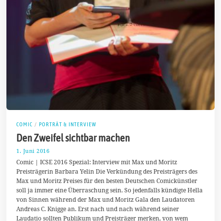
COMIC
/
PORTRÄT & INTERVIEW
Den Zweifel sichtbar machen
1. Juni 2016
1
.
Comic | ICSE 2016 Spezial: Interview mit Max und Moritz
J
Preisträgerin Barbara Yelin Die Verkündung des Preisträgers des
u
Max und Moritz Preises für den besten Deutschen Comickünstler
n
i
soll ja immer eine Überraschung sein. So jedenfalls kündigte Hella
2
von Sinnen während der Max und Moritz Gala den Laudatoren
0
Andreas C. Knigge an. Erst nach und nach während seiner
1
6
Laudatio sollten Publikum und Preisträger merken, von wem