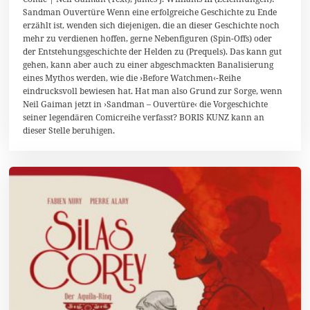
.
Sandman Ouvertüre Wenn eine erfolgreiche Geschichte zu Ende
O
erzählt ist, wenden sich diejenigen, die an dieser Geschichte noch
k
t
mehr zu verdienen hoffen, gerne Nebenfiguren (Spin-Offs) oder
o
der Entstehungsgeschichte der Helden zu (Prequels). Das kann gut
b
gehen, kann aber auch zu einer abgeschmackten Banalisierung
e
r
eines Mythos werden, wie die ›Before Watchmen‹-Reihe
2
eindrucksvoll bewiesen hat. Hat man also Grund zur Sorge, wenn
0
Neil Gaiman jetzt in ›Sandman – Ouvertüre‹ die Vorgeschichte
1
seiner legendären Comicreihe verfasst? BORIS KUNZ kann an
6
dieser Stelle beruhigen.