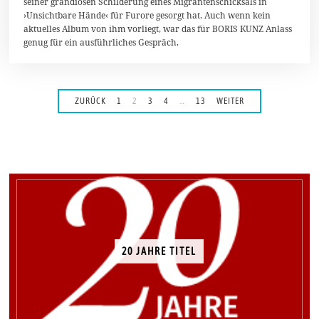
6
seiner grandiosen Schilderung eines Migrantenschicksals in
›Unsichtbare Hände‹ für Furore gesorgt hat. Auch wenn kein
aktuelles Album von ihm vorliegt, war das für BORIS KUNZ Anlass
genug für ein ausführliches Gespräch.
ZURÜCK
1
2
3
4
…
13
WEITER
20 JAHRE TITEL