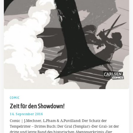
COMIC
Zeit für den Showdown!
14. September 2016
1
7
Comic | J.Mechner, L.Pham & A.Puvilland: Der Schatz der
.
Tempelritter – Drittes Buch: Der Gral (Templar) ›Der Gral‹ ist der
S
dritte und letzte Band des historischen Abenteuerkrimis ›Der
e