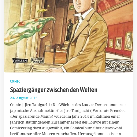
COMIC
Spaziergänger zwischen den Welten
24. August 2016
2
4
Comic | Jiro Taniguchi : Die Wächter des Louvre Der renommierte
.
japanische Ausnahmekünstler Jiro Taniguchi (›Vertraute Fremde‹,
A
›Der spazierende Mann‹) wurde im Jahr 2014 im Rahmen einer
u
g
jährlich stattfindenden Zusammenarbeit des Louvre mit einem
u
Comicverlag dazu ausgewählt, ein Comicalbum über dieses wohl
s
berühmteste aller Museen zu schaffen. Herausgekommen ist ein
t