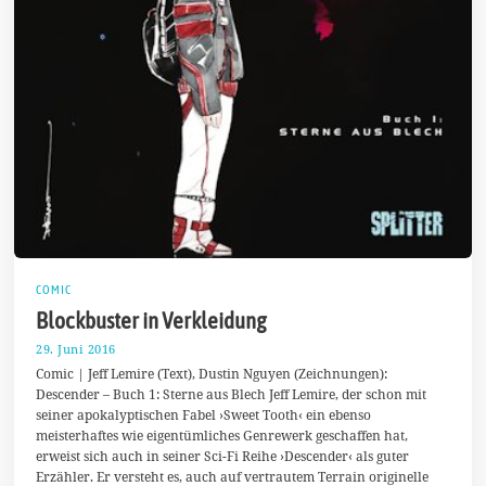
COMIC
Blockbuster in Verkleidung
29. Juni 2016
2
3
Comic | Jeff Lemire (Text), Dustin Nguyen (Zeichnungen):
.
Descender – Buch 1: Sterne aus Blech Jeff Lemire, der schon mit
S
seiner apokalyptischen Fabel ›Sweet Tooth‹ ein ebenso
e
p
meisterhaftes wie eigentümliches Genrewerk geschaffen hat,
t
erweist sich auch in seiner Sci-Fi Reihe ›Descender‹ als guter
e
Erzähler. Er versteht es, auch auf vertrautem Terrain originelle
m