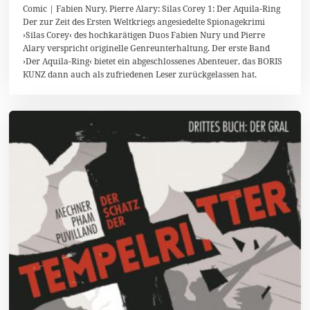
6
Comic | Fabien Nury, Pierre Alary: Silas Corey 1: Der Aquila-Ring
.
Der zur Zeit des Ersten Weltkriegs angesiedelte Spionagekrimi
S
›Silas Corey‹ des hochkarätigen Duos Fabien Nury und Pierre
e
p
Alary verspricht originelle Genreunterhaltung. Der erste Band
t
›Der Aquila-Ring‹ bietet ein abgeschlossenes Abenteuer, das BORIS
e
KUNZ dann auch als zufriedenen Leser zurückgelassen hat.
m
b
e
r
2
0
1
6