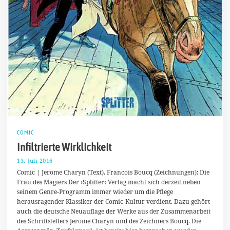
COMIC
Infiltrierte Wirklichkeit
13. Juli 2016
1
3
Comic | Jerome Charyn (Text), Francois Boucq (Zeichnungen): Die
.
Frau des Magiers Der ›Splitter‹ Verlag macht sich derzeit neben
J
seinem Genre-Programm immer wieder um die Pflege
u
l
herausragender Klassiker der Comic-Kultur verdient. Dazu gehört
i
auch die deutsche Neuauflage der Werke aus der Zusammenarbeit
2
des Schriftstellers Jerome Charyn und des Zeichners Boucq. Die
0
1