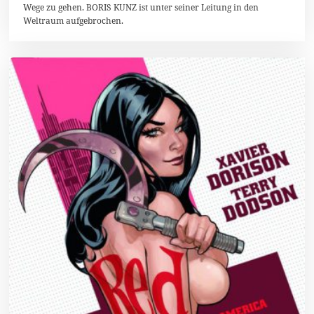
b
Wege zu gehen. BORIS KUNZ ist unter seiner Leitung in den
e
Weltraum aufgebrochen.
r
2
0
1
6