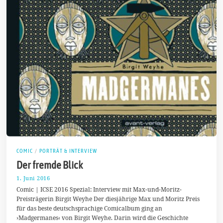
COMIC
/
PORTRÄT & INTERVIEW
Der fremde Blick
1. Juni 2016
1
.
Comic | ICSE 2016 Spezial: Interview mit Max-und-Moritz-
J
Preisträgerin Birgit Weyhe Der diesjährige Max und Moritz Preis
u
für das beste deutschsprachige Comicalbum ging an
n
i
›Madgermanes‹ von Birgit Weyhe. Darin wird die Geschichte
2