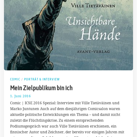
COMIC
/
PORTRÄT & INTERVIEW
Mein Zielpublikum bin ich
1. Juni 2016
1
.
Comic | ICSE 2016 Spezial: Interview mit Ville Tietäväinen und
J
Marko Juntunen Auch auf dem diesjährigen Comicsalon waren
u
aktuelle politische Entwicklungen ein Thema – und damit nicht
n
i
zuletzt die Flüchtlingskrise. Zu einem entsprechenden
2
Podiumsgespräch war auch Ville Tietäväinen erschienen, ein
0
finnischer Autor und Zeichner, der bereits vor einigen Jahren mit
1