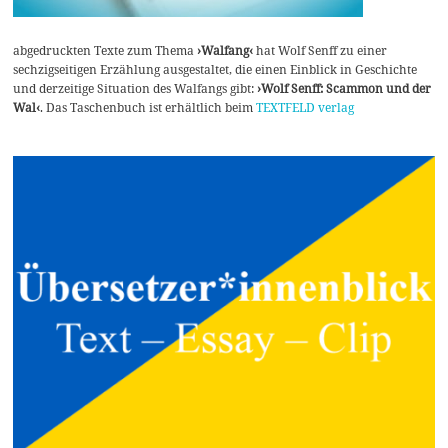
abgedruckten Texte zum Thema
›Walfang‹
hat Wolf Senff zu einer
sechzigseitigen Erzählung ausgestaltet, die einen Einblick in Geschichte
und derzeitige Situation des Walfangs gibt:
›Wolf Senff: Scammon und der
Wal‹
. Das Taschenbuch ist erhältlich beim
TEXTFELD verlag