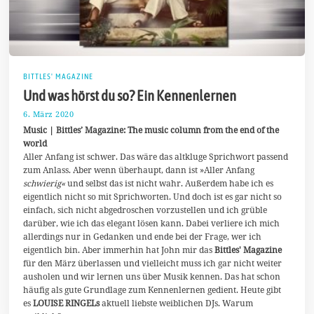
BITTLES' MAGAZINE
Und was hörst du so? Ein Kennenlernen
6. März 2020
2
5
Music | Bittles’ Magazine: The music column from the end of the
.
world
M
Aller Anfang ist schwer. Das wäre das altkluge Sprichwort passend
a
i
zum Anlass. Aber wenn überhaupt, dann ist »Aller Anfang
2
schwierig«
und selbst das ist nicht wahr. Außerdem habe ich es
0
eigentlich nicht so mit Sprichworten. Und doch ist es gar nicht so
2
0
einfach, sich nicht abgedroschen vorzustellen und ich grüble
darüber, wie ich das elegant lösen kann. Dabei verliere ich mich
allerdings nur in Gedanken und ende bei der Frage, wer ich
eigentlich bin. Aber immerhin hat John mir das
Bittles' Magazine
für den März überlassen und vielleicht muss ich gar nicht weiter
ausholen und wir lernen uns über Musik kennen. Das hat schon
häufig als gute Grundlage zum Kennenlernen gedient. Heute gibt
es
LOUISE RINGELs
aktuell liebste weiblichen DJs. Warum