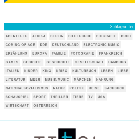
Schlagwörter
ABENTEUER
AFRIKA
BERLIN
BILDERBUCH
BIOGRAFIE
BUCH
COMING OF AGE
DDR
DEUTSCHLAND
ELECTRONIC MUSIC
ERZÄHLUNG
EUROPA
FAMILIE
FOTOGRAFIE
FRANKREICH
GAMES
GEDICHTE
GESCHICHTE
GESELLSCHAFT
HAMBURG
ITALIEN
KINDER
KINO
KRIEG
KULTURBUCH
LESEN
LIEBE
LITERATUR
MEER
MUSIK/MUSIC
MÄRCHEN
NAHRUNG
NATIONALSOZIALISMUS
NATUR
POLITIK
REISE
SACHBUCH
SCHAUSPIEL
SPORT
THRILLER
TIERE
TV
USA
WIRTSCHAFT
ÖSTERREICH