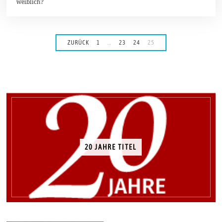
weiblich?
ZURÜCK
1
…
23
24
25
20 JAHRE TITEL