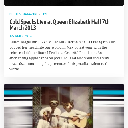
BITTLES' MAGAZINE
/
LIVE
Cold Specks Live at Queen Elizabeth Hall 7th
March 2013
15. März 2013
2
5
Bittles‘ Magazine | Live Music Mute Records artist Cold Specks first
.
popped her head into our world in May of last year with the
S
release of debut album I Predict a Graceful Expulsion. An
e
p
enchanting appearance on Jools Holland also went some way
t
towards announcing the presence of this peculiar talent to the
e
world.
m
b
e
r
2
0
1
7