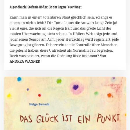
.
Jugendbuch | Stefanie Höfler: Bis der Regen Feuer fängt
M
a
i
Kann man in einem totalitären Staat glücklich sein, solange es
2
einem an nichts fehlt? Für Tonia lautet die Antwort lange Zeit: Ja!
0
Sie ist eine, die sich an die Regeln hält und das grelle Licht der
2
totalen Überwachung nicht scheut. In Höflers Welt trägt jede und
6
jeder einen Sensor am Arm; jeder Herzschlag wird registriert, jede
Bewegung ist gläsern. Es herrscht totale Kontrolle über Menschen,
die gelernt haben, diese Unfreiheit als Normalität zu begreifen.
Doch was passiert, wenn die Ordnung Risse bekommt? Von
ANDREA WANNER