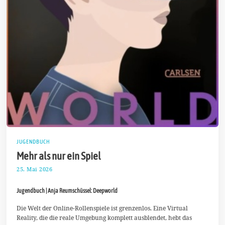
JUGENDBUCH
Mehr als nur ein Spiel
25. Mai 2026
6
.
J
Jugendbuch | Anja Reumschüssel: Deepworld
u
n
i
Die Welt der Online-Rollenspiele ist grenzenlos. Eine Virtual
2
Reality, die die reale Umgebung komplett ausblendet, hebt das
0