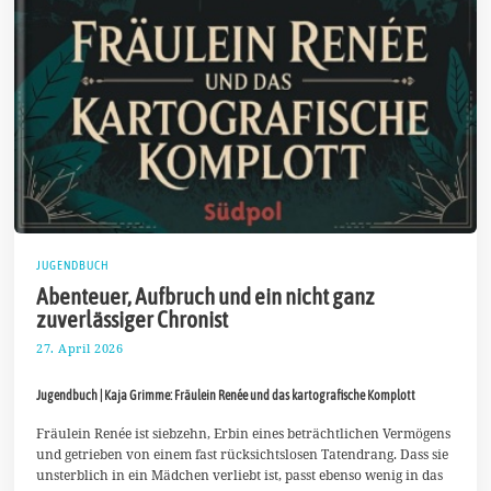
JUGENDBUCH
Abenteuer, Aufbruch und ein nicht ganz
zuverlässiger Chronist
27. April 2026
4
.
M
Jugendbuch | Kaja Grimme: Fräulein Renée und das kartografische Komplott
a
i
2
Fräulein Renée ist siebzehn, Erbin eines beträchtlichen Vermögens
0
und getrieben von einem fast rücksichtslosen Tatendrang. Dass sie
2
unsterblich in ein Mädchen verliebt ist, passt ebenso wenig in das
6