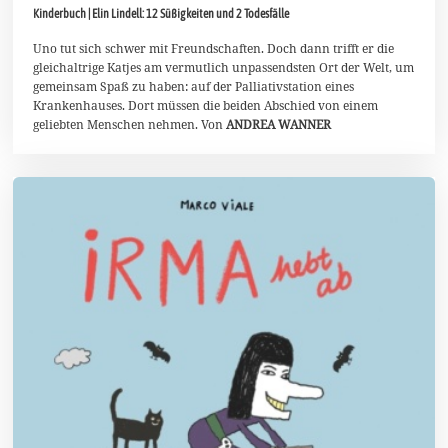
.
Kinderbuch | Elin Lindell: 12 Süßigkeiten und 2 Todesfälle
M
a
i
Uno tut sich schwer mit Freundschaften. Doch dann trifft er die
2
gleichaltrige Katjes am vermutlich unpassendsten Ort der Welt, um
0
gemeinsam Spaß zu haben: auf der Palliativstation eines
2
Krankenhauses. Dort müssen die beiden Abschied von einem
6
geliebten Menschen nehmen. Von
ANDREA WANNER