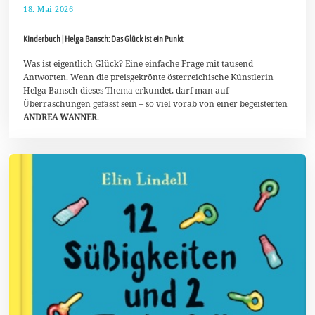
18. Mai 2026
3
0
.
Kinderbuch | Helga Bansch: Das Glück ist ein Punkt
M
a
i
Was ist eigentlich Glück? Eine einfache Frage mit tausend
2
Antworten. Wenn die preisgekrönte österreichische Künstlerin
0
Helga Bansch dieses Thema erkundet, darf man auf
2
Überraschungen gefasst sein – so viel vorab von einer begeisterten
6
ANDREA WANNER
.