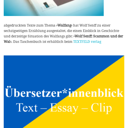
abgedruckten Texte zum Thema
›Walfang‹
hat Wolf Senff zu einer
sechzigseitigen Erzählung ausgestaltet, die einen Einblick in Geschichte
und derzeitige Situation des Walfangs gibt:
›Wolf Senff: Scammon und der
Wal‹
. Das Taschenbuch ist erhältlich beim
TEXTFELD verlag