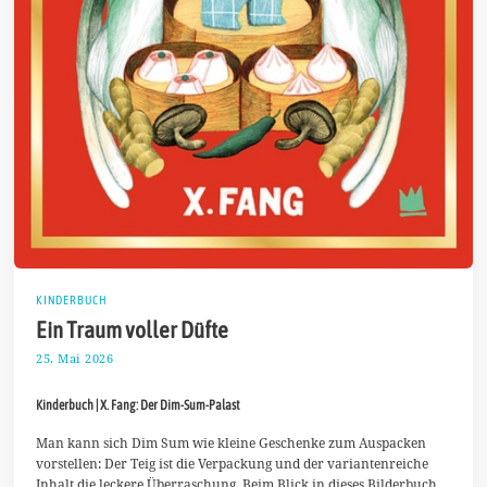
KINDERBUCH
Ein Traum voller Düfte
25. Mai 2026
8
.
J
Kinderbuch | X. Fang: Der Dim-Sum-Palast
u
n
i
Man kann sich Dim Sum wie kleine Geschenke zum Auspacken
2
vorstellen: Der Teig ist die Verpackung und der variantenreiche
0
Inhalt die leckere Überraschung. Beim Blick in dieses Bilderbuch