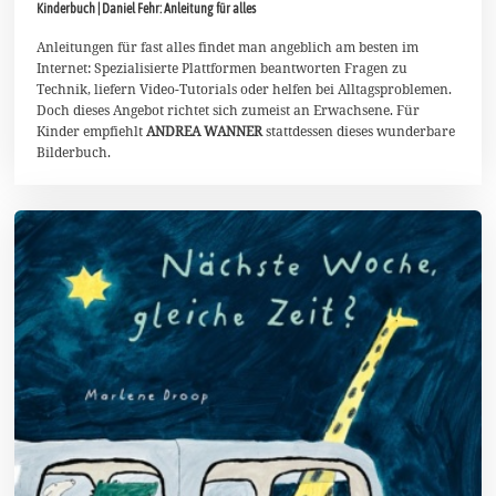
Kinderbuch | Daniel Fehr: Anleitung für alles
M
a
i
Anleitungen für fast alles findet man angeblich am besten im
2
Internet: Spezialisierte Plattformen beantworten Fragen zu
0
Technik, liefern Video-Tutorials oder helfen bei Alltagsproblemen.
2
Doch dieses Angebot richtet sich zumeist an Erwachsene. Für
6
Kinder empfiehlt
ANDREA WANNER
stattdessen dieses wunderbare
Bilderbuch.