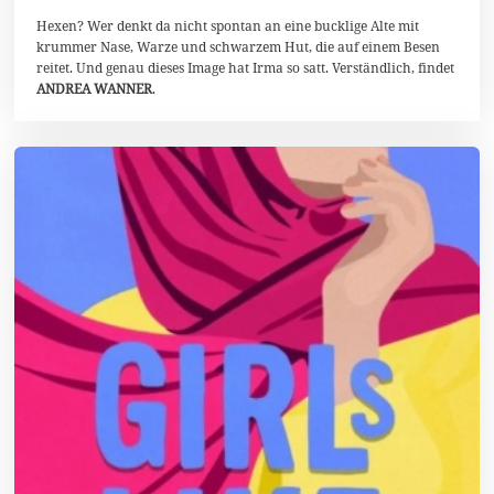
a
i
Hexen? Wer denkt da nicht spontan an eine bucklige Alte mit
2
krummer Nase, Warze und schwarzem Hut, die auf einem Besen
0
reitet. Und genau dieses Image hat Irma so satt. Verständlich, findet
2
ANDREA WANNER
.
6