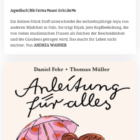
2
.
Jugendbuch | Bibi Fatima Musavi: Girls Like Me
M
a
i
Ein kleines Stück Stoff unterscheidet die sechzehnjährige Asya von
2
anderen Mädchen in Oslo. Sie trägt Hijab, jene Kopfbedeckung, die
0
von vielen muslimischen Frauen als Zeichen der Bescheidenheit
2
und des Glaubens getragen wird. Das macht ihr Leben nicht
6
leichter. Von
ANDREA WANNER