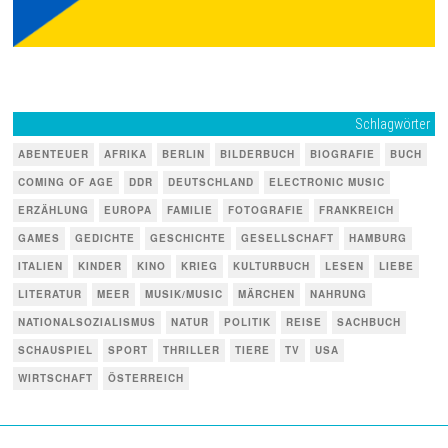
Schlagwörter
ABENTEUER
AFRIKA
BERLIN
BILDERBUCH
BIOGRAFIE
BUCH
COMING OF AGE
DDR
DEUTSCHLAND
ELECTRONIC MUSIC
ERZÄHLUNG
EUROPA
FAMILIE
FOTOGRAFIE
FRANKREICH
GAMES
GEDICHTE
GESCHICHTE
GESELLSCHAFT
HAMBURG
ITALIEN
KINDER
KINO
KRIEG
KULTURBUCH
LESEN
LIEBE
LITERATUR
MEER
MUSIK/MUSIC
MÄRCHEN
NAHRUNG
NATIONALSOZIALISMUS
NATUR
POLITIK
REISE
SACHBUCH
SCHAUSPIEL
SPORT
THRILLER
TIERE
TV
USA
WIRTSCHAFT
ÖSTERREICH