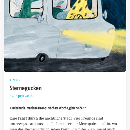
KINDERBUCH
Sternegucken
27. April 2026
7
.
M
Kinderbuch | Marlene Droop: Nächste Woche, gleiche Zeit?
a
i
2
Eine Fahrt durch die nächtliche Stadt. Vier Freunde sind
0
unterwegs, raus aus dem Lichtermeer der Metropole, dorthin, wo
2
man die Sterne wirklich sehen kann. Ein guter Plan, meint auch