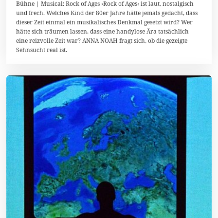
Bühne | Musical: Rock of Ages ›Rock of Ages‹ ist laut, nostalgisch
.
und frech. Welches Kind der 80er Jahre hätte jemals gedacht, dass
D
dieser Zeit einmal ein musikalisches Denkmal gesetzt wird? Wer
e
z
hätte sich träumen lassen, dass eine handylose Ära tatsächlich
e
eine reizvolle Zeit war? ANNA NOAH fragt sich, ob die gezeigte
m
Sehnsucht real ist.
b
e
r
2
0
1
8