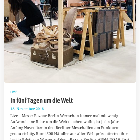
LIVE
In fünf Tagen um die Welt
18. November 2018
2
0
Live | Messe: Bazaar Berlin Wer schon immer mal mit wenig
.
Aufwand eine Reise um die Welt machen wollte, ist jedes Jahr
N
Anfang November in den Berliner Messehallen am Funkturm
o
v
genau richtig. Rund 500 Händler aus aller Welt präsentierten ihre
e
breite Palette an Waren auf dem ›Bazaar Berlin‹. ANNA NOAH lässt