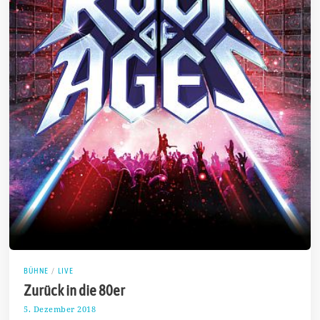
BÜHNE
/
LIVE
Zurück in die 80er
5. Dezember 2018
1
1