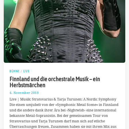
BÜHNE
/
LIVE
Finnland und die orchestrale Musik – ein
Herbstmärchen
4. November 2018
1
0
Live | Musik: Stratovarius & Tarja Turunen: A Nordic Symphony
.
Die einen umjubelt von der »Symphonic Metal Scene« in Finnland
N
und die andere dank ihrer Ära bei ›Nightwish‹ eine international
o
v
bekannte Metal-Sopranistin. Bei der gemeinsamen Tour von
e
Stratovarius und Tarja Turunen darf man sich auf etliche
m
Überraschungen freuen. Zusammen haben sie mit ihrem Mix aus
b