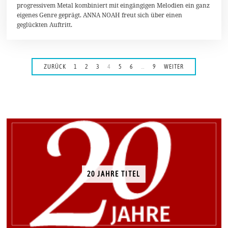
e
progressivem Metal kombiniert mit eingängigen Melodien ein ganz
r
eigenes Genre geprägt. ANNA NOAH freut sich über einen
2
geglückten Auftritt.
0
1
8
ZURÜCK
1
2
3
4
5
6
…
9
WEITER
20 JAHRE TITEL