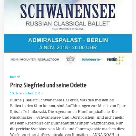
BÜHNE
Prinz Siegfried und seine Odette
15. November 2018
2
1
Bühne | Ballett: Schwanensee Das erste, was den meisten bei
.
Ballett in den Sinn kommt, sind Aufführungen zur Musik von Pjotr
N
Iljitsch Tschaikowski. Die sogenannten Handlungsballette ›Der
o
v
Nussknacker‹, ›Schwanensee‹ und ›Dornröschen‹ sind nicht mehr
e
aus dem Repertoire der Bühnenaufführungen wegzudenken. Nur
m
die perfekte Symbiose von Musik und Choreographie machen diese
b
e
Werke zu einer äußerst attraktiven Kunstform. ANNA NOAH ist