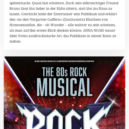
splitternackt. Quasi fast scheintot. Doch sein eifersüchtiger Freund
e
b
Bruno lässt ihn lieber in der Kälte zittern, statt ihn ins Haus zu
r
lassen. Geschickt lenkt der Entertainer sein Publikum und erklärt
u
den »in-den-Vorgarten-Gaffern« (Zuschauern) Klischees von
a
r
Homosexuellen, die – oh Wunder – alle wahrer zu sein scheinen,
2
als man auf den ersten Blick denken könnte. ANNA NOAH staunt
0
über Svens ausdrucksstarke Art, das Publikum in seinen Bann zu
1
ziehen.
9