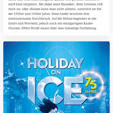
z
wird heut verpennt‹. Mit dabei seine Klassiker: ›Kein Schwein ruft
2
mich an‹ oder ›Küssen kann man nicht alleine‹, natürlich im Stil
0
der 1920er und 1930er Jahre. Diese Lieder brachten ihm
1
9
internationalen Durchbruch. Auf der Bühne begeistert er mit
Satire und Wortwitz, jedoch auch mit einzigartigem Raabe-
Charme. ANNA NOAH staunt über eine vielseitige Darbietung.