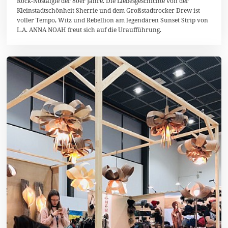
Rock-Nostalgie der 80er Jahre. Die Liebesgeschichte von der
z
e
Kleinstadtschönheit Sherrie und dem Großstadtrocker Drew ist
m
voller Tempo, Witz und Rebellion am legendären Sunset Strip von
b
L.A. ANNA NOAH freut sich auf die Uraufführung.
e
r
2
0
1
8