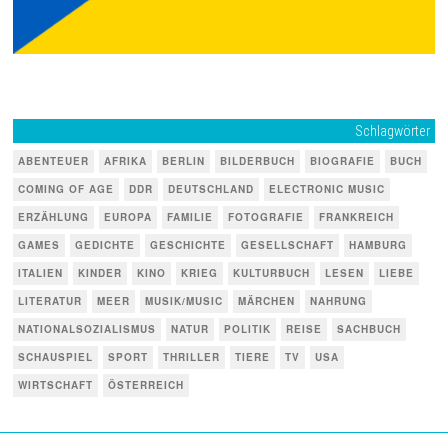
Schlagwörter
ABENTEUER
AFRIKA
BERLIN
BILDERBUCH
BIOGRAFIE
BUCH
COMING OF AGE
DDR
DEUTSCHLAND
ELECTRONIC MUSIC
ERZÄHLUNG
EUROPA
FAMILIE
FOTOGRAFIE
FRANKREICH
GAMES
GEDICHTE
GESCHICHTE
GESELLSCHAFT
HAMBURG
ITALIEN
KINDER
KINO
KRIEG
KULTURBUCH
LESEN
LIEBE
LITERATUR
MEER
MUSIK/MUSIC
MÄRCHEN
NAHRUNG
NATIONALSOZIALISMUS
NATUR
POLITIK
REISE
SACHBUCH
SCHAUSPIEL
SPORT
THRILLER
TIERE
TV
USA
WIRTSCHAFT
ÖSTERREICH