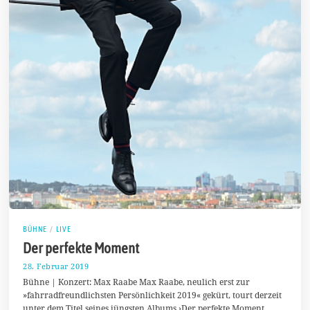
BÜHNE
/
LIVE
Der perfekte Moment
28. Februar 2019
4
.
Bühne | Konzert: Max Raabe Max Raabe, neulich erst zur
M
»fahrradfreundlichsten Persönlichkeit 2019« gekürt, tourt derzeit
ä
unter dem Titel seines jüngsten Albums ›Der perfekte Moment …
r