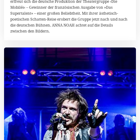
erfreut sich die deutsche Produktion der Theatergruppe ›Die
z
e
Mobilés‹ – Gewinner der französischen Ausgabe von »Das
m
Supertalent« – einer großen Beliebtheit. Mit ihrer ästhetisch-
b
poetischen Schatten-Reise erobert die Gruppe jetzt nach und nach
e
r
die deutschen Bühnen. ANNA NOAH achtet auf die Details
2
zwischen den Bildern.
0
1
8