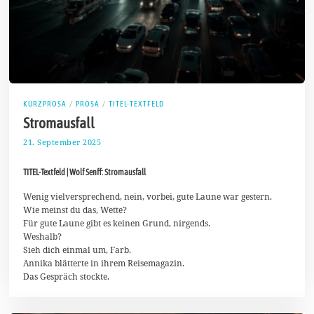
KURZPROSA
/
PROSA
/
TITEL-TEXTFELD
Stromausfall
21. September 2025
2
8
.
TITEL-Textfeld | Wolf Senff: Stromausfall
S
e
p
Wenig vielversprechend, nein, vorbei, gute Laune war gestern.
t
Wie meinst du das, Wette?
e
Für gute Laune gibt es keinen Grund, nirgends.
m
Weshalb?
b
e
Sieh dich einmal um, Farb.
r
Annika blätterte in ihrem Reisemagazin.
2
Das Gespräch stockte.
0
2
5