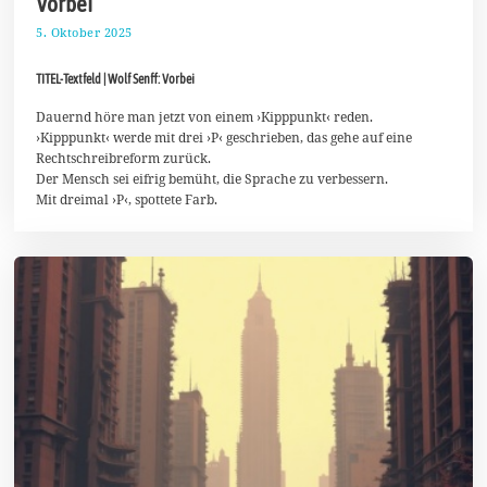
Vorbei
5. Oktober 2025
1
2
.
TITEL-Textfeld | Wolf Senff: Vorbei
O
k
t
Dauernd höre man jetzt von einem ›Kipppunkt‹ reden.
o
›Kipppunkt‹ werde mit drei ›P‹ geschrieben, das gehe auf eine
b
Rechtschreibreform zurück.
e
Der Mensch sei eifrig bemüht, die Sprache zu verbessern.
r
2
Mit dreimal ›P‹, spottete Farb.
0
2
5