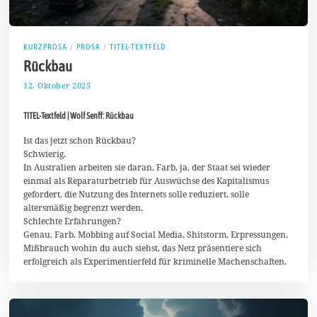
KURZPROSA
/
PROSA
/
TITEL-TEXTFELD
Rückbau
12. Oktober 2025
2
3
.
TITEL-Textfeld | Wolf Senff: Rückbau
O
k
t
Ist das jetzt schon Rückbau?
o
Schwierig.
b
In Australien arbeiten sie daran, Farb, ja, der Staat sei wieder
e
einmal als Reparaturbetrieb für Auswüchse des Kapitalismus
r
2
gefordert, die Nutzung des Internets solle reduziert, solle
0
altersmäßig begrenzt werden.
2
Schlechte Erfahrungen?
5
Genau, Farb. Mobbing auf Social Media, Shitstorm, Erpressungen,
Mißbrauch wohin du auch siehst, das Netz präsentiere sich
erfolgreich als Experimentierfeld für kriminelle Machenschaften.