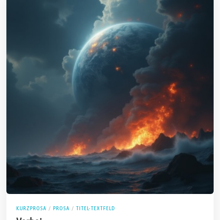
KURZPROSA
/
PROSA
/
TITEL-TEXTFELD