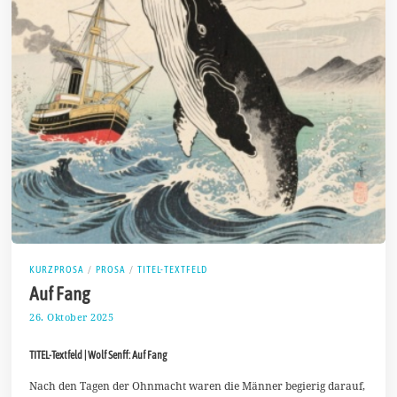
KURZPROSA
/
PROSA
/
TITEL-TEXTFELD
Auf Fang
26. Oktober 2025
2
.
N
TITEL-Textfeld | Wolf Senff: Auf Fang
o
v
e
Nach den Tagen der Ohnmacht waren die Männer begierig darauf,
m