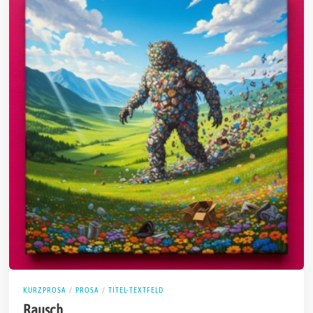
KURZPROSA
/
PROSA
/
TITEL-TEXTFELD
Rausch