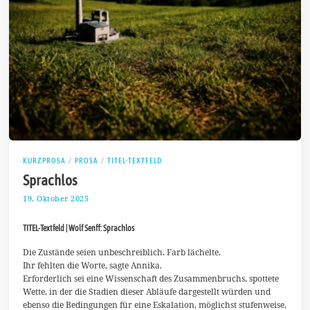
KURZPROSA
/
PROSA
/
TITEL-TEXTFELD
Sprachlos
19. Oktober 2025
2
7
.
TITEL-Textfeld | Wolf Senff: Sprachlos
O
k
t
Die Zustände seien unbeschreiblich. Farb lächelte.
o
Ihr fehlten die Worte, sagte Annika.
b
Erforderlich sei eine Wissenschaft des Zusammenbruchs, spottete
e
Wette, in der die Stadien dieser Abläufe dargestellt würden und
r
2
ebenso die Bedingungen für eine Eskalation, möglichst stufenweise,