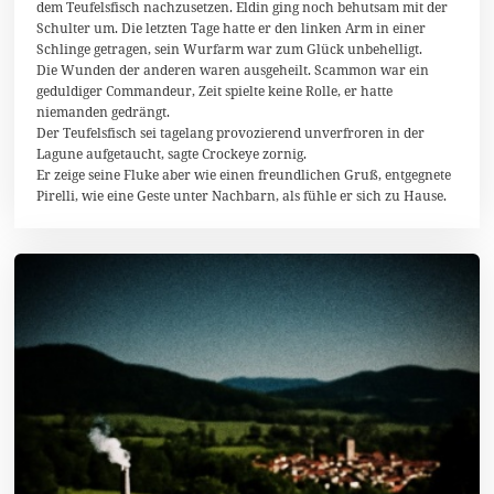
dem Teufelsfisch nachzusetzen. Eldin ging noch behutsam mit der
b
Schulter um. Die letzten Tage hatte er den linken Arm in einer
e
Schlinge getragen, sein Wurfarm war zum Glück unbehelligt.
r
2
Die Wunden der anderen waren ausgeheilt. Scammon war ein
0
geduldiger Commandeur, Zeit spielte keine Rolle, er hatte
2
niemanden gedrängt.
5
Der Teufelsfisch sei tagelang provozierend unverfroren in der
Lagune aufgetaucht, sagte Crockeye zornig.
Er zeige seine Fluke aber wie einen freundlichen Gruß, entgegnete
Pirelli, wie eine Geste unter Nachbarn, als fühle er sich zu Hause.