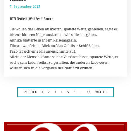
7. September 2025
1
4
.
TITEL-Textfeld | Wolf Senff: Rausch
S
e
p
Sie wollen das Leben auskosten, spottete Wette, genießen, sagte er,
t
bis zur bitteren Neige auskosten, wie solle das gehen.
e
Annika blätterte in ihrem Reisemagazin.
m
Tilman warf einen Blick auf das Gohliser Schlößchen.
b
e
Farb tat sich eine Pflaumenschnitte auf.
r
Allein der Mensch könne solche Vorsätze fassen, spottete Wette, er
2
suche sein Leben selbst zu gestalten, die anderen Lebewesen
0
wüßten sich in die Vorgaben der Natur zu ordnen.
2
5
ZURÜCK
1
2
3
4
5
6
…
68
WEITER