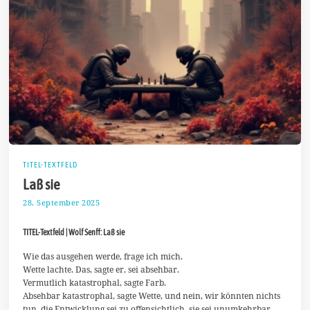
TITEL-TEXTFELD
Laß sie
28. September 2025
5
.
O
TITEL-Textfeld | Wolf Senff: Laß sie
k
t
o
Wie das ausgehen werde, frage ich mich.
b
Wette lachte. Das, sagte er, sei absehbar.
e
Vermutlich katastrophal, sagte Farb.
r
Absehbar katastrophal, sagte Wette, und nein, wir könnten nichts
2
0
tun, die Entwicklung sei zu offensichtlich, sie sei unumkehrbar,