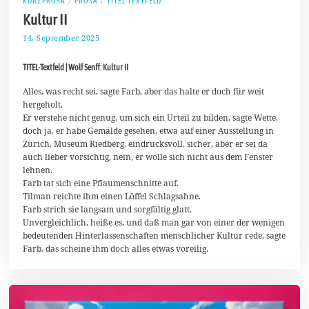
KURZPROSA
/
PROSA
/
TITEL-TEXTFELD
Kultur II
14. September 2025
1
9
.
TITEL-Textfeld | Wolf Senff: Kultur II
S
e
p
Alles, was recht sei, sagte Farb, aber das halte er doch für weit
t
hergeholt.
e
Er verstehe nicht genug, um sich ein Urteil zu bilden, sagte Wette,
m
doch ja, er habe Gemälde gesehen, etwa auf einer Ausstellung in
b
e
Zürich, Museum Riedberg, eindrucksvoll, sicher, aber er sei da
r
auch lieber vorsichtig, nein, er wolle sich nicht aus dem Fenster
2
lehnen.
0
Farb tat sich eine Pflaumenschnitte auf.
2
5
Tilman reichte ihm einen Löffel Schlagsahne.
Farb strich sie langsam und sorgfältig glatt.
Unvergleichlich, heiße es, und daß man gar von einer der wenigen
bedeutenden Hinterlassenschaften menschlicher Kultur rede, sagte
Farb, das scheine ihm doch alles etwas voreilig.