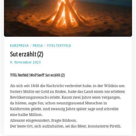
KURZPROSA
/
PROSA
/
TITEL-TEXTFELD
Sut erzählt (2)
9. November 2025
1
7
.
TITEL-Textfeld | Wolf Senff: Sut erzählt (2)
N
o
v
Als sich seit 1848 die Nachricht verbreitet habe, in der Wildnis um
e
Sutters Mühle sei Gold zu finden, habe das Land einen nie erlebten
m
Bevölkerungszuwachs erlebt. Kaum zwei Jahre seien vergangen,
b
da hätten, sagte Sut, schon neunzigtausend Menschen in
e
r
Kalifornien gelebt, und zwanzig Jahre später sage und schreibe
2
eine halbe Million.
0
Allesamt eingewandert, fragte Bildoon.
2
Der beste Ort, sich aufzuhalten, sei das Meer, konstatierte Pirelli.
5