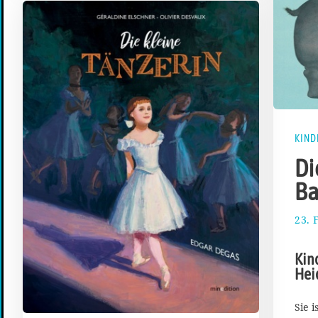
KIND
Di
Ba
23. 
Kin
Hei
Sie i