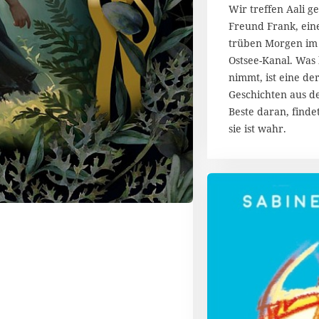
z
Wir treffen Aali 
2
Freund Frank, ein
0
trüben Morgen im
2
Ostsee-Kanal. Was
6
nimmt, ist eine d
Geschichten aus d
Beste daran, finde
sie ist wahr.