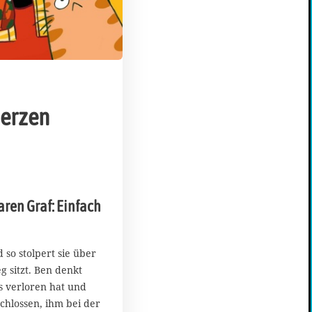
erzen
5
.
M
aren Graf: Einfach
ä
r
z
2
 so stolpert sie über
0
g sitzt. Ben denkt
2
s verloren hat und
6
schlossen, ihm bei der