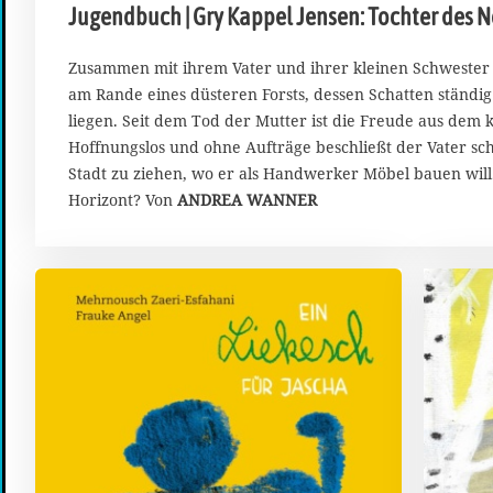
Jugendbuch | Gry Kappel Jensen: Tochter des 
M
ä
r
Zusammen mit ihrem Vater und ihrer kleinen Schwester L
z
am Rande eines düsteren Forsts, dessen Schatten ständ
2
liegen. Seit dem Tod der Mutter ist die Freude aus dem 
0
Hoffnungslos und ohne Aufträge beschließt der Vater sch
2
Stadt zu ziehen, wo er als Handwerker Möbel bauen will.
6
Horizont? Von
ANDREA WANNER