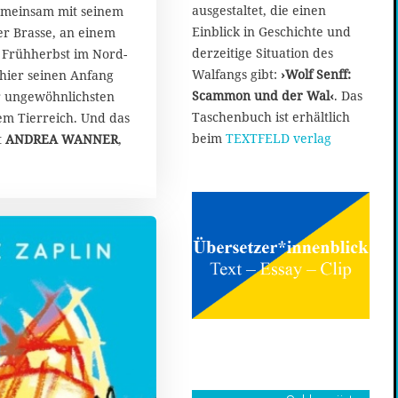
ausgestaltet, die einen
gemeinsam mit seinem
Einblick in Geschichte und
er Brasse, an einem
derzeitige Situation des
 Frühherbst im Nord-
Walfangs gibt:
›Wolf Senff:
 hier seinen Anfang
Scammon und der Wal‹
. Das
er ungewöhnlichsten
Taschenbuch ist erhältlich
em Tierreich. Und das
beim
TEXTFELD verlag
t
ANDREA WANNER
,