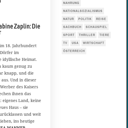
NAHRUNG
NATIONALSOZIALISMUS
NATUR
POLITIK
REISE
abine Zaplin: Die
SACHBUCH
SCHAUSPIEL
r
SPORT
THRILLER
TIERE
TV
USA
WIRTSCHAFT
 im 18. Jahrhundert
ÖSTERREICH
 Dörfer im
 idyllische Heimat.
en kaum genug zu
ar knapp, und die
 aus. Und in dieser
Werber des Kaisers
echen ihnen das
 eigenes Land, keine
ues Haus – sie
zurücklassen und weit
iehen, ins heutige
EA WANNER