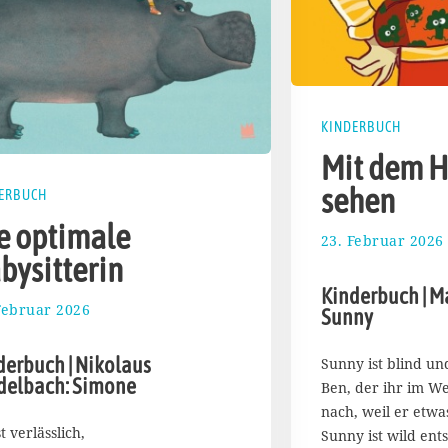
KINDERBUCH
Mit dem H
sehen
ERBUCH
e optimale
23. Februar 2026
bysitterin
Kinderbuch | M
Februar 2026
4
Sunny
.
M
derbuch | Nikolaus
Sunny ist blind und
ä
delbach: Simone
Ben, der ihr im We
r
z
nach, weil er etwa
2
st verlässlich,
Sunny ist wild ent