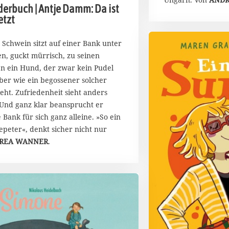
.
derbuch | Antje Damm: Da ist
M
etzt
ä
r
z
 Schwein sitzt auf einer Bank unter
2
en, guckt mürrisch, zu seinen
0
n ein Hund, der zwar kein Pudel
2
 aber wie ein begossener solcher
6
ieht. Zufriedenheit sieht anders
 Und ganz klar beansprucht er
e Bank für sich ganz alleine. »So ein
epeter«, denkt sicher nicht nur
REA WANNER
.