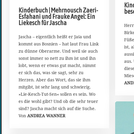
Kin
.
Kinderbuch | Mehrnousch Zaeri-
bes
M
Esfahani und Frauke Angel: Ein
ä
Liekesch für Jascha
r
Herr
z
Birk
2
Jascha – eigentlich heißt er Jaša und
Füße
0
kommt aus Bosnien – hat laut Frau Link
ist,
2
zu dünne Oberarme. Und weil sie auch
6
auss
sonst immer so nett zu ihm ist und ihn
aus.
lobt, wenn er etwas gut macht, nimmt
dies
er sich das, was sie sagt, sehr zu
Mies
Herzen. Aber das Wort, das sie ihm
AND
mitgibt, ist sehr lang und schwierig.
»Lie-Kesch-Tut-Sen« sollen es sein. Wo
es die wohl gibt? Und ob die sehr teuer
sind? Jascha macht sich auf die Suche.
Von
ANDREA WANNER