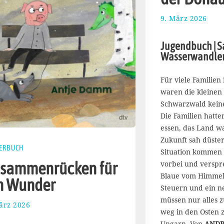
9. März 2026
2
1
.
Jugendbuch | S
M
Wasserwandle
ä
r
z
Für viele Familien
2
waren die kleinen
0
Schwarzwald keine
2
Die Familien hatt
6
essen, das Land w
Zukunft sah düster
ERBUCH
Situation kommen 
vorbei und verspr
sammenrücken für
Blaue vom Himmel:
n Wunder
Steuern und ein ne
müssen nur alles 
ärz 2026
1
weg in den Osten z
5
Ungarn. Von
ANDR