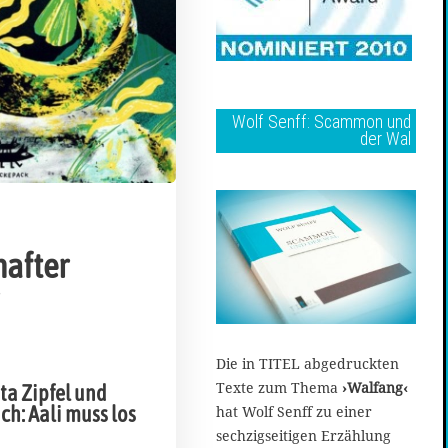
Wolf Senff: Scammon und
der Wal
hafter
Die in TITEL abgedruckten
Texte zum Thema
›Walfang‹
ta Zipfel und
hat Wolf Senff zu einer
ch: Aali muss los
sechzigseitigen Erzählung