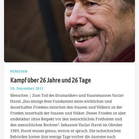
MENSCHEN
Kampf über 26 Jahre und 26 Tage
18. Dezember 2011
2
0
Menschen | Zum Tod des Dramatikers und Staatsmannes Vaclav
.
Havel „Das einzige feste Fundament eines wirklichen und
M
dauerhaften Friedens zwischen den Staaten und Völkern ist der
ä
r
Frieden innerhalb der Staaten und Völker. Dieser Frieden ist aber
z
undenkbar ohne Respekt vor den menschlichen Freiheiten und
2
den menschlichen Rechten“, bekannte Vaclav Havel im Oktober
0
1
1989. Havel wusste genau, wovon er sprach. Die tschechischen
4
Behörden hatten ihm wenige Tage vorher die Ausreise nach