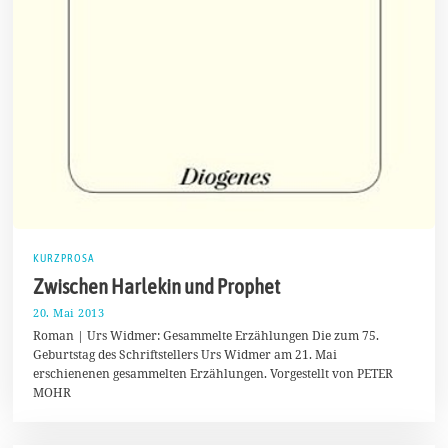
KURZPROSA
Zwischen Harlekin und Prophet
20. Mai 2013
3
.
Roman | Urs Widmer: Gesammelte Erzählungen Die zum 75.
A
Geburtstag des Schriftstellers Urs Widmer am 21. Mai
p
erschienenen gesammelten Erzählungen. Vorgestellt von PETER
r
i
MOHR
l
2
0
1