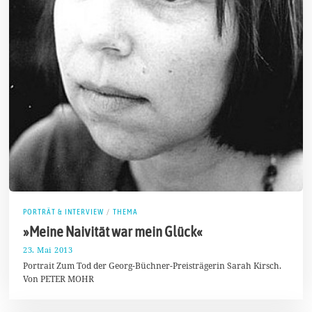
PORTRÄT & INTERVIEW
/
THEMA
»Meine Naivität war mein Glück«
23. Mai 2013
2
7
Portrait Zum Tod der Georg-Büchner-Preisträgerin Sarah Kirsch.
.
Von PETER MOHR
D
e
z