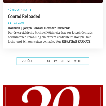
HÖRBUCH
/
PLATTE
Conrad Reloaded
14. Juli 2008
2
2
Hörbuch | Joseph Conrad: Herz der Finsternis
.
Der österreichische Michael Köhlmeier hat aus Joseph Conrads
J
berühmtester Erzählung ein extrem verdichtetes Hörspiel mit
u
n
Licht- und Schattenseiten gemacht. Von
SEBASTIAN KARNATZ
i
2
0
2
0
ZURÜCK
1
…
48
49
50
51
WEITER