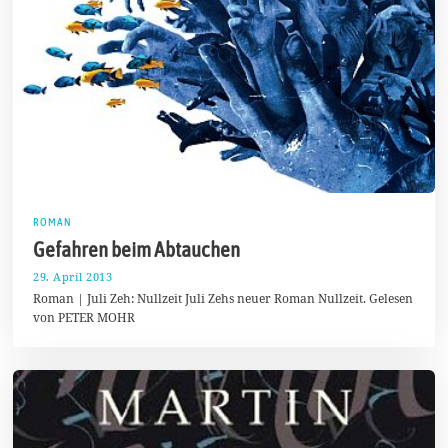
ROMAN
Gefahren beim Abtauchen
29. April 2013
1
1
Roman | Juli Zeh: Nullzeit Juli Zehs neuer Roman Nullzeit. Gelesen
.
von PETER MOHR
J
a
n
u
a
r
2
0
1