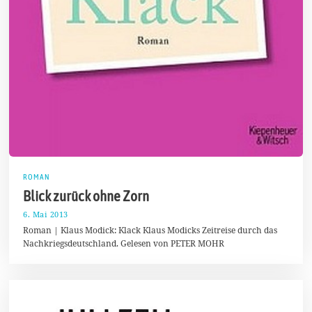
ROMAN
Blick zurück ohne Zorn
6. Mai 2013
2
7
Roman | Klaus Modick: Klack Klaus Modicks Zeitreise durch das
.
Nachkriegsdeutschland. Gelesen von PETER MOHR
D
e
z
e
m
b
e