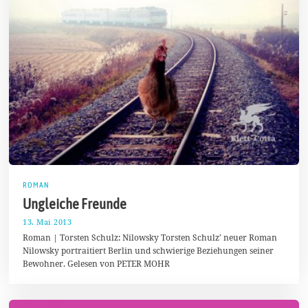
ROMAN
Ungleiche Freunde
13. Mai 2013
2
7
Roman | Torsten Schulz: Nilowsky Torsten Schulz’ neuer Roman
.
Nilowsky portraitiert Berlin und schwierige Beziehungen seiner
D
Bewohner. Gelesen von PETER MOHR
e
z
e
m
b