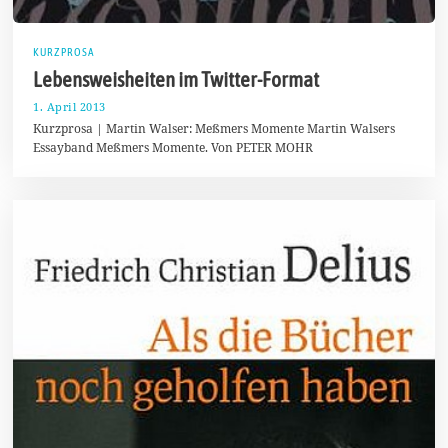
KURZPROSA
Lebensweisheiten im Twitter-Format
1. April 2013
2
6
Kurzprosa | Martin Walser: Meßmers Momente Martin Walsers
.
Essayband Meßmers Momente. Von PETER MOHR
D
e
z
e
m
b
e
r
2
0
1
3