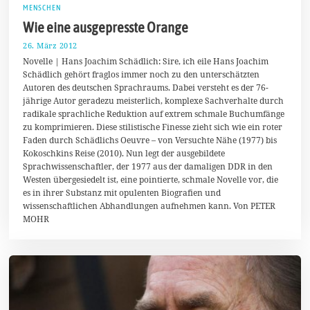
MENSCHEN
Wie eine ausgepresste Orange
26. März 2012
7
.
Novelle | Hans Joachim Schädlich: Sire, ich eile Hans Joachim
F
Schädlich gehört fraglos immer noch zu den unterschätzten
e
Autoren des deutschen Sprachraums. Dabei versteht es der 76-
b
r
jährige Autor geradezu meisterlich, komplexe Sachverhalte durch
u
radikale sprachliche Reduktion auf extrem schmale Buchumfänge
a
zu komprimieren. Diese stilistische Finesse zieht sich wie ein roter
r
2
Faden durch Schädlichs Oeuvre – von Versuchte Nähe (1977) bis
0
Kokoschkins Reise (2010). Nun legt der ausgebildete
2
Sprachwissenschaftler, der 1977 aus der damaligen DDR in den
0
Westen übergesiedelt ist, eine pointierte, schmale Novelle vor, die
es in ihrer Substanz mit opulenten Biografien und
wissenschaftlichen Abhandlungen aufnehmen kann. Von PETER
MOHR