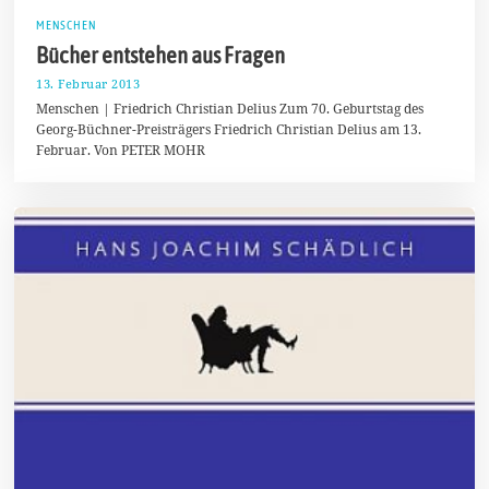
MENSCHEN
Bücher entstehen aus Fragen
13. Februar 2013
1
7
Menschen | Friedrich Christian Delius Zum 70. Geburtstag des
.
Georg-Büchner-Preisträgers Friedrich Christian Delius am 13.
M
Februar. Von PETER MOHR
ä
r
z
2
0
1
4