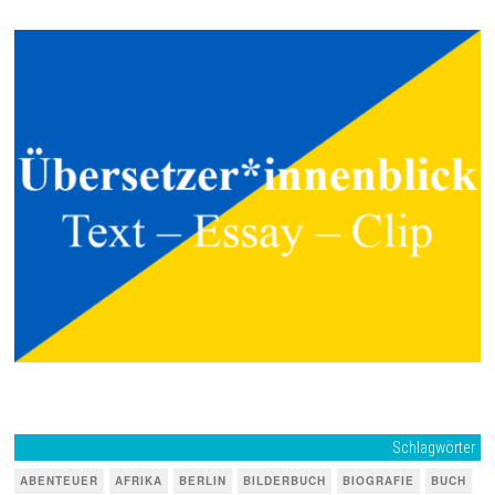
Schlagwörter
ABENTEUER
AFRIKA
BERLIN
BILDERBUCH
BIOGRAFIE
BUCH