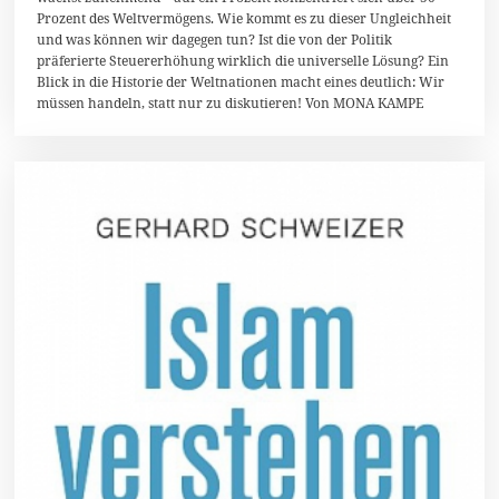
e
Prozent des Weltvermögens. Wie kommt es zu dieser Ungleichheit
m
und was können wir dagegen tun? Ist die von der Politik
b
präferierte Steuererhöhung wirklich die universelle Lösung? Ein
e
r
Blick in die Historie der Weltnationen macht eines deutlich: Wir
2
müssen handeln, statt nur zu diskutieren! Von MONA KAMPE
0
1
6