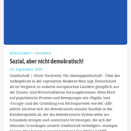
GESELLSCHAFT
/
SACHBUCH
Sozial, aber nicht demokratisch!
16. September 2016
1
8
Gesellschaft | Oliver Nachtwey: Die Abstiegsgesellschaft – Über das
.
Aufbegehren in der regressiven Moderne Man sagt, Deutschland
S
sei im Vergleich zu anderen europäischen Ländern glimpflich aus
e
p
der Finanz- und Wirtschaftskrise herausgekommen. Beim Blick
t
auf populistische Proteste und Bewegungen wie ›Pegida‹ und
e
›Occupy‹ und der Gründung von Rechtsparteien wie der ›AfD‹
m
b
jedoch zeichnet sich ein demokratisch-sozialer Konflikt in der
e
Bundesrepublik ab, der das demokratische System selbst ins
r
Schaukeln bringen und »autoritäre Strömungen, die sich der
2
liberalen Grundlagen unserer Gesellschaft entledigen«, erzeugen
0
1