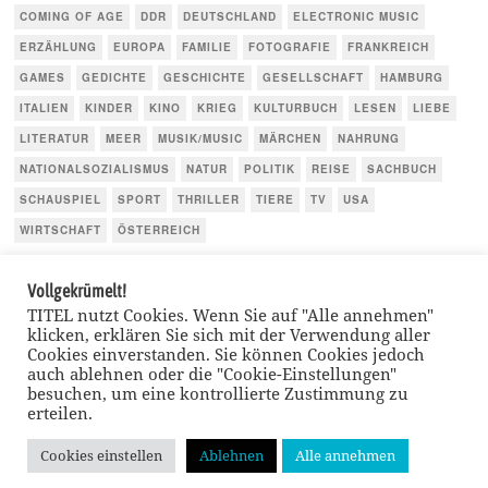
COMING OF AGE
DDR
DEUTSCHLAND
ELECTRONIC MUSIC
ERZÄHLUNG
EUROPA
FAMILIE
FOTOGRAFIE
FRANKREICH
GAMES
GEDICHTE
GESCHICHTE
GESELLSCHAFT
HAMBURG
ITALIEN
KINDER
KINO
KRIEG
KULTURBUCH
LESEN
LIEBE
LITERATUR
MEER
MUSIK/MUSIC
MÄRCHEN
NAHRUNG
NATIONALSOZIALISMUS
NATUR
POLITIK
REISE
SACHBUCH
SCHAUSPIEL
SPORT
THRILLER
TIERE
TV
USA
WIRTSCHAFT
ÖSTERREICH
Vollgekrümelt!
TITEL nutzt Cookies. Wenn Sie auf "Alle annehmen"
klicken, erklären Sie sich mit der Verwendung aller
Cookies einverstanden. Sie können Cookies jedoch
auch ablehnen oder die "Cookie-Einstellungen"
besuchen, um eine kontrollierte Zustimmung zu
erteilen.
Cookies einstellen
Ablehnen
Alle annehmen