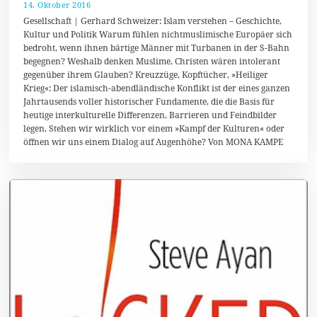
14. Oktober 2016
1
9
Gesellschaft | Gerhard Schweizer: Islam verstehen – Geschichte,
.
Kultur und Politik Warum fühlen nichtmuslimische Europäer sich
O
bedroht, wenn ihnen bärtige Männer mit Turbanen in der S-Bahn
k
t
begegnen? Weshalb denken Muslime, Christen wären intolerant
o
gegenüber ihrem Glauben? Kreuzzüge, Kopftücher, »Heiliger
b
Krieg«: Der islamisch-abendländische Konflikt ist der eines ganzen
e
r
Jahrtausends voller historischer Fundamente, die die Basis für
2
heutige interkulturelle Differenzen, Barrieren und Feindbilder
0
legen. Stehen wir wirklich vor einem »Kampf der Kulturen« oder
1
öffnen wir uns einem Dialog auf Augenhöhe? Von MONA KAMPE
6