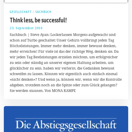
GESELLSCHAFT
/
SACHBUCH
Think less, be successful!
23. September 2016
2
4
Sachbuch | Steve Ayan: Lockerlassen Morgens aufgewacht und
.
schon auf Turbo geschaltet: Unser Gehirn vollbringt jeden Tag
S
Höchstleistungen. Immer mehr denken, immer bewusst denken,
e
p
mehr erreichen! Für viele ist das der richtige Weg, denken sie. Da
t
wir jeden Tag Bestleistungen erzielen möchten, um erfolgreicher
e
zu sein oder ständig an unserer eigenen Haltung arbeiten, um
m
b
glücklicher zu sein, haben wir verlernt, die Gedanken bewusst
e
schweifen zu lassen. Können wir eigentlich auch einfach einmal
r
»nicht denken«? Und wenn ja, können wir, wenn wir die Kontrolle
2
abgeben, trotzdem noch an die Spitze oder zum Glück gelangen?
0
1
Sie werden staunen. Von MONA KAMPE
6