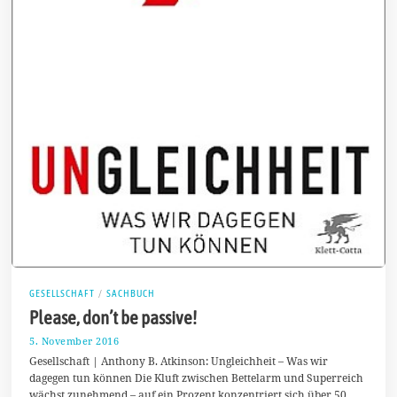
GESELLSCHAFT
/
SACHBUCH
Please, don’t be passive!
5. November 2016
8
.
Gesellschaft | Anthony B. Atkinson: Ungleichheit – Was wir
N
dagegen tun können Die Kluft zwischen Bettelarm und Superreich
o
wächst zunehmend – auf ein Prozent konzentriert sich über 50
v