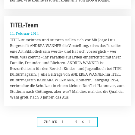
könnte. Wie konnte es soweit kommen? Von MONA KAMPE
6
TITEL-Team
11. Februar 2014
1
.
TITEL-Autorinnen und Autoren stellen sich vor Mit Jorge Luis
A
Borges teilt ANDREA WANNER die Vorstellung, »dass das Paradies
p
eine Art Bibliothek sein werde« und hat sich vorsorglich – wer
r
i
weiß, was kommt – ihr Paradies auf Erden eingerichtet: mit ihrer
l
Familie, Freunden und Büchern. ANDREA WANNER ist
2
Ressortleiterin für den Bereich Kinder- und Jugendbuch bei TITEL
0
2
kulturmagazin. | Alle Beiträge von ANDEREA WANNER im TITEL
5
kulturmagazin BARBARA WEGMANN, Kölnerin, Jahrgang 1954,
verbrachte die Schulzeit in einem kleinen Dorf bei Hannover, zum
Studium nach Göttingen, aber was? Mal dies, mal das, die Qual der
Wahl groß, nach 3 Jahren das Aus.
ZURÜCK
1
…
5
6
7