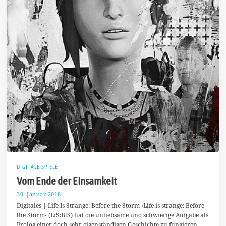
DIGITALE SPIELE
Vom Ende der Einsamkeit
30. Januar 2018
1
1
Digitales | Life Is Strange: Before the Storm ›Life is strange: Before
.
the Storm‹ (LiS:BtS) hat die unliebsame und schwierige Aufgabe als
M
Prolog einer doch sehr eigenständigen Geschichte zu fungieren.
a