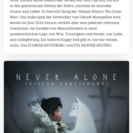
r
in den gesichtslosen Reihen der Heere, trachten sie einander
i
erneut ums Leben. Es herrscht Krieg bei ›Valiant Hearts: The Great
l
War‹. Das Indie-Spiel der Entwickler von Ubisoft Montpellier kam
2
0
bereits im Juni 2014 heraus, erzählt aber eine jederzeit relevante
1
Geschichte. Sie handelt von Menschlichkeit in einer
5
unmenschlichen Lage, von Wut, Traurigkeit und Stärke, von Liebe
und Aufopferung. Ein wahres Happy End gibt es, wie wir wissen,
nicht. Von FLORIAN RUSTEBERG und EVA HENTER-BESTING.