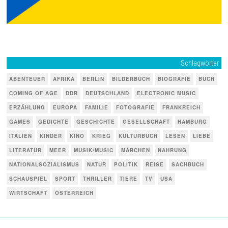
Schlagwörter
ABENTEUER
AFRIKA
BERLIN
BILDERBUCH
BIOGRAFIE
BUCH
COMING OF AGE
DDR
DEUTSCHLAND
ELECTRONIC MUSIC
ERZÄHLUNG
EUROPA
FAMILIE
FOTOGRAFIE
FRANKREICH
GAMES
GEDICHTE
GESCHICHTE
GESELLSCHAFT
HAMBURG
ITALIEN
KINDER
KINO
KRIEG
KULTURBUCH
LESEN
LIEBE
LITERATUR
MEER
MUSIK/MUSIC
MÄRCHEN
NAHRUNG
NATIONALSOZIALISMUS
NATUR
POLITIK
REISE
SACHBUCH
SCHAUSPIEL
SPORT
THRILLER
TIERE
TV
USA
WIRTSCHAFT
ÖSTERREICH