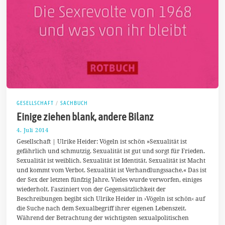
GESELLSCHAFT
/
SACHBUCH
Einige ziehen blank, andere Bilanz
4. Juli 2014
1
7
Gesellschaft | Ulrike Heider: Vögeln ist schön »Sexualität ist
.
gefährlich und schmutzig. Sexualität ist gut und sorgt für Frieden.
J
Sexualität ist weiblich. Sexualität ist Identität. Sexualität ist Macht
u
l
und kommt vom Verbot. Sexualität ist Verhandlungssache.« Das ist
i
der Sex der letzten fünfzig Jahre. Vieles wurde verworfen, einiges
2
wiederholt. Fasziniert von der Gegensätzlichkeit der
0
1
Beschreibungen begibt sich Ulrike Heider in ›Vögeln ist schön‹ auf
4
die Suche nach dem Sexualbegriff ihrer eigenen Lebenszeit.
Während der Betrachtung der wichtigsten sexualpolitischen