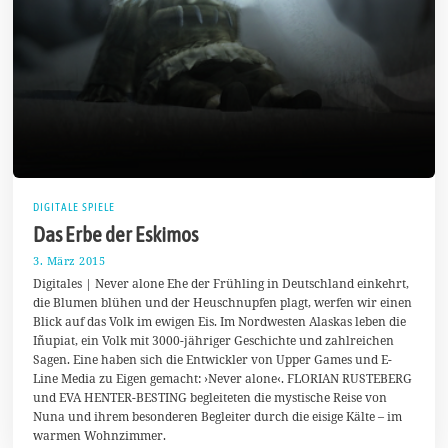
DIGITALE SPIELE
Das Erbe der Eskimos
3. März 2015
3
.
Digitales | Never alone Ehe der Frühling in Deutschland einkehrt,
M
die Blumen blühen und der Heuschnupfen plagt, werfen wir einen
ä
Blick auf das Volk im ewigen Eis. Im Nordwesten Alaskas leben die
r
z
Iñupiat, ein Volk mit 3000-jähriger Geschichte und zahlreichen
2
Sagen. Eine haben sich die Entwickler von Upper Games und E-
0
Line Media zu Eigen gemacht: ›Never alone‹. FLORIAN RUSTEBERG
1
5
und EVA HENTER-BESTING begleiteten die mystische Reise von
Nuna und ihrem besonderen Begleiter durch die eisige Kälte – im
warmen Wohnzimmer.