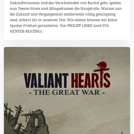
0
Zukunftsvisionen und das Verschwinden von Rachel geht, spielen
1
nun Teenie-Stress und Alltagsdramen die Hauptrolle. Warum uns
5
die Zukunft und Vergangenheit mittlerweile völlig gleichgültig
sind, erfahrt ihr in unserem Test. Wie immer können wir keine
Spoiler-Freiheit garantieren. Von PHILIPP LINKE (und EVA
HENTER-BESTING).