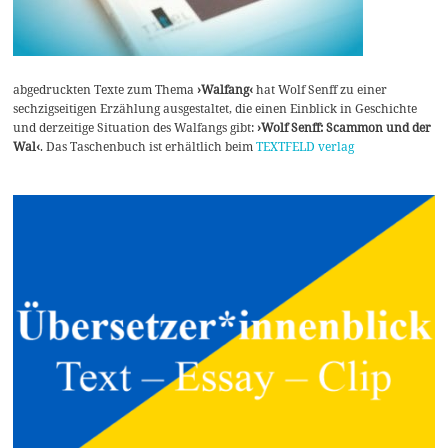
abgedruckten Texte zum Thema
›Walfang‹
hat Wolf Senff zu einer
sechzigseitigen Erzählung ausgestaltet, die einen Einblick in Geschichte
und derzeitige Situation des Walfangs gibt:
›Wolf Senff: Scammon und der
Wal‹
. Das Taschenbuch ist erhältlich beim
TEXTFELD verlag