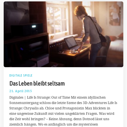
DIGITALE SPIELE
Das Leben bleibt seltsam
21. April 2015
2
1
Digitales | Life Is Strange: Out of Time Mit einem idyllischen
.
Sonnenuntergang schloss die letzte Szene des 3D-Adventures Life Is
A
Strange: Chrysalis ab. Chloe und Protagonistin Max blickten in
p
r
eine ungewisse Zukunft mit vielen ungeklärten Fragen. Was wird
i
die Zeit wohl bringen? – Keine Ahnung, denn Dotnod lässt uns
l
ziemlich hängen. Wo es anfänglich um die mysteriösen
2