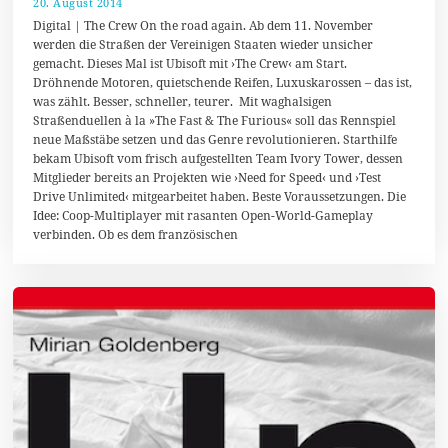
20. August 2014
4
.
Digital | The Crew On the road again. Ab dem 11. November
O
werden die Straßen der Vereinigen Staaten wieder unsicher
k
gemacht. Dieses Mal ist Ubisoft mit ›The Crew‹ am Start.
t
o
Dröhnende Motoren, quietschende Reifen, Luxuskarossen – das ist,
b
was zählt. Besser, schneller, teurer. Mit waghalsigen
e
Straßenduellen à la »The Fast & The Furious« soll das Rennspiel
r
2
neue Maßstäbe setzen und das Genre revolutionieren. Starthilfe
0
bekam Ubisoft vom frisch aufgestellten Team Ivory Tower, dessen
1
Mitglieder bereits an Projekten wie ›Need for Speed‹ und ›Test
4
Drive Unlimited‹ mitgearbeitet haben. Beste Voraussetzungen. Die
Idee: Coop-Multiplayer mit rasanten Open-World-Gameplay
verbinden. Ob es dem französischen