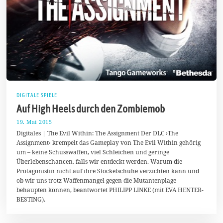
DIGITALE SPIELE
Auf High Heels durch den Zombiemob
19. Mai 2015
2
0
Digitales | The Evil Within: The Assignment Der DLC ›The
.
Assignment‹ krempelt das Gameplay von The Evil Within gehörig
M
um – keine Schusswaffen, viel Schleichen und geringe
a
i
Überlebenschancen, falls wir entdeckt werden. Warum die
2
Protagonistin nicht auf ihre Stöckelschuhe verzichten kann und
0
ob wir uns trotz Waffenmangel gegen die Mutantenplage
1
5
behaupten können, beantwortet PHILIPP LINKE (mit EVA HENTER-
BESTING).