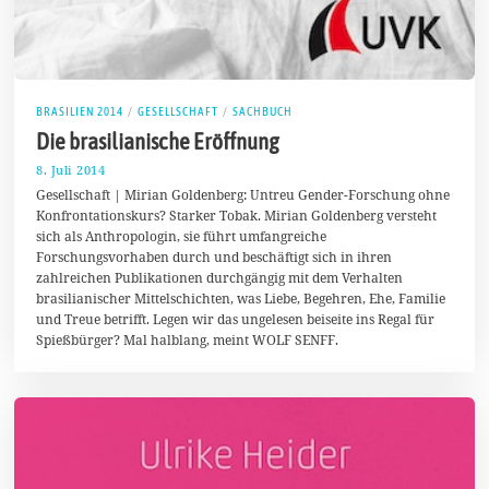
BRASILIEN 2014
/
GESELLSCHAFT
/
SACHBUCH
Die brasilianische Eröffnung
8. Juli 2014
7
.
Gesellschaft | Mirian Goldenberg: Untreu Gender-Forschung ohne
J
Konfrontationskurs? Starker Tobak. Mirian Goldenberg versteht
u
sich als Anthropologin, sie führt umfangreiche
l
i
Forschungsvorhaben durch und beschäftigt sich in ihren
2
zahlreichen Publikationen durchgängig mit dem Verhalten
0
brasilianischer Mittelschichten, was Liebe, Begehren, Ehe, Familie
1
4
und Treue betrifft. Legen wir das ungelesen beiseite ins Regal für
Spießbürger? Mal halblang, meint WOLF SENFF.