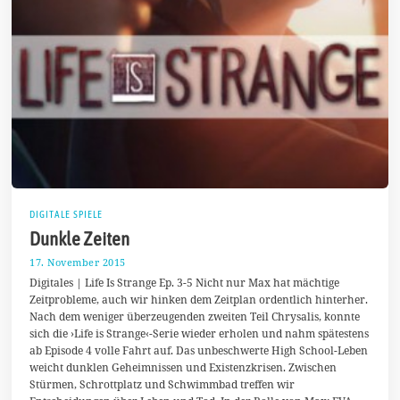
DIGITALE SPIELE
Dunkle Zeiten
17. November 2015
1
7
Digitales | Life Is Strange Ep. 3-5 Nicht nur Max hat mächtige
.
Zeitprobleme, auch wir hinken dem Zeitplan ordentlich hinterher.
N
Nach dem weniger überzeugenden zweiten Teil Chrysalis, konnte
o
v
sich die ›Life is Strange‹-Serie wieder erholen und nahm spätestens
e
ab Episode 4 volle Fahrt auf. Das unbeschwerte High School-Leben
m
weicht dunklen Geheimnissen und Existenzkrisen. Zwischen
b
e
Stürmen, Schrottplatz und Schwimmbad treffen wir
r