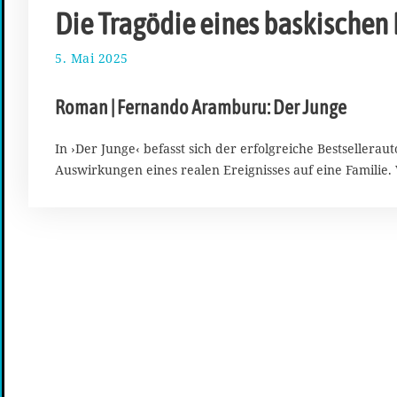
Die Tragödie eines baskischen
5. Mai 2025
1
8
.
Roman | Fernando Aramburu: Der Junge
M
a
i
In ›Der Junge‹ befasst sich der erfolgreiche Bestseller
2
Auswirkungen eines realen Ereignisses auf eine Familie
0
2
5