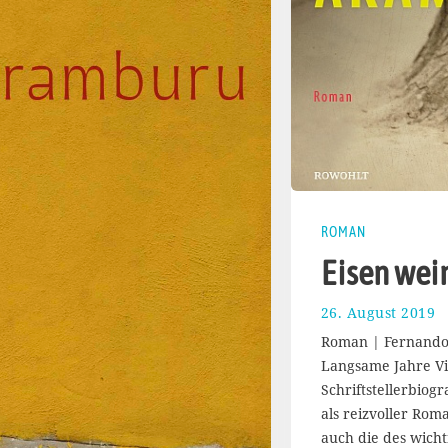
ROMAN
Eisen wein
26. August 2019
2
.
Roman | Fernand
S
Langsame Jahre Vi
e
Schriftstellerbiog
p
t
als reizvoller Rom
e
auch die des wicht