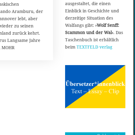
m
ausgestaltet, die einen
askischen
Einblick in Geschichte und
ernando Aramburu, der
derzeitige Situation des
Hannover lebt, aber
Walfangs gibt:
›Wolf Senff:
wieder zu seinen
Scammon und der Wal‹
. Das
nland zurück kehrt.
Taschenbuch ist erhältlich
us Langsame Jahre
beim
TEXTFELD verlag
R MOHR