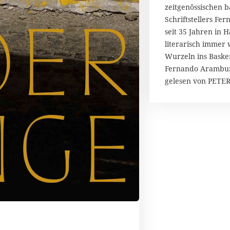
zeitgenössischen b
b
Schriftstellers F
e
seit 35 Jahren in 
r
2
literarisch immer 
0
Wurzeln ins Baske
1
Fernando Arambur
9
gelesen von PETE