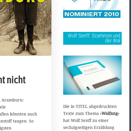
Wolf Senff: Scammon und
der Wal
t nicht
o Aramburu:
Die in TITEL abgedruckten
ele
Texte zum Thema
›Walfang‹
rafien könnten auch
hat Wolf Senff zu einer
anstoff taugen. So
sechzigseitigen Erzählung
igsten