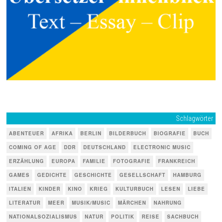
Schlagwörter
ABENTEUER
AFRIKA
BERLIN
BILDERBUCH
BIOGRAFIE
BUCH
COMING OF AGE
DDR
DEUTSCHLAND
ELECTRONIC MUSIC
ERZÄHLUNG
EUROPA
FAMILIE
FOTOGRAFIE
FRANKREICH
GAMES
GEDICHTE
GESCHICHTE
GESELLSCHAFT
HAMBURG
ITALIEN
KINDER
KINO
KRIEG
KULTURBUCH
LESEN
LIEBE
LITERATUR
MEER
MUSIK/MUSIC
MÄRCHEN
NAHRUNG
NATIONALSOZIALISMUS
NATUR
POLITIK
REISE
SACHBUCH