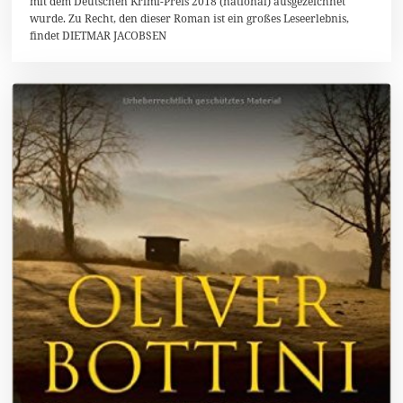
mit dem Deutschen Krimi-Preis 2018 (national) ausgezeichnet
2
wurde. Zu Recht, den dieser Roman ist ein großes Leseerlebnis,
0
findet DIETMAR JACOBSEN
1
8