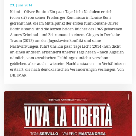
23. Juni 2014
2
1
Krimi | Oliver Bottini: Ein paar Tage Licht Nachdem er sich
.
(vorerst?) von seiner Freiburger Kommissarin Louise Boní
M
getrennt hat, die im Mittelpunkt der ersten fünf Romane Oliver
a
i
Bottinis stand, sind die letzten beiden Bücher des 1965 geborenen
2
Autors Kriminal- und Zeitromane in einem. Ging es in Der kalte
0
Traum (2012) um den Jugoslawienkonflikt und seine
1
8
Nachwirkungen, führt uns Ein paar Tage Licht (2014) nun dicht
an einen anderen Krisenherd unserer Tage heran – nach Algerien
nämlich, vom »Arabischen Frühling« zunächst verschont
geblieben, aber auch – wie seine Nachbarstaaten – in Verhältnissen
erstarrt, die nach demokratischen Veränderungen verlangen. Von
DIETMAR