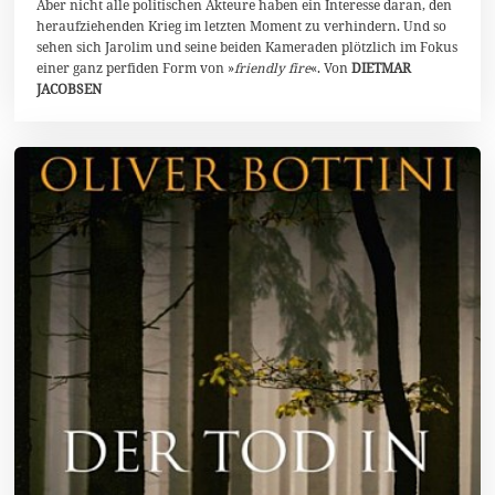
Aber nicht alle politischen Akteure haben ein Interesse daran, den
heraufziehenden Krieg im letzten Moment zu verhindern. Und so
sehen sich Jarolim und seine beiden Kameraden plötzlich im Fokus
einer ganz perfiden Form von »
friendly fire
«. Von
DIETMAR
JACOBSEN