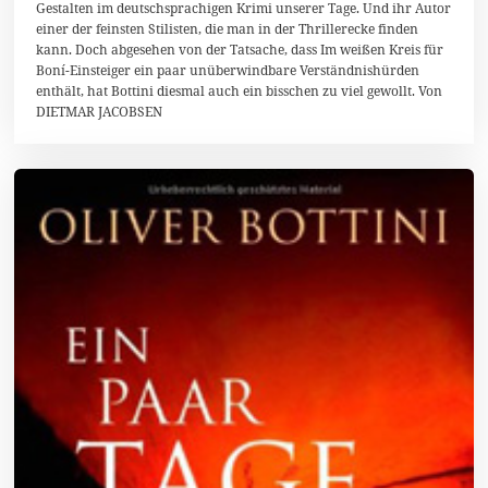
n
Gestalten im deutschsprachigen Krimi unserer Tage. Und ihr Autor
u
einer der feinsten Stilisten, die man in der Thrillerecke finden
a
kann. Doch abgesehen von der Tatsache, dass Im weißen Kreis für
r
2
Boní-Einsteiger ein paar unüberwindbare Verständnishürden
0
enthält, hat Bottini diesmal auch ein bisschen zu viel gewollt. Von
1
DIETMAR JACOBSEN
6