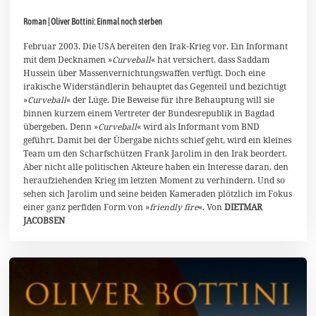
.
J
Roman | Oliver Bottini: Einmal noch sterben
u
n
i
Februar 2003. Die USA bereiten den Irak-Krieg vor. Ein Informant
2
mit dem Decknamen »
Curveball
« hat versichert, dass Saddam
0
Hussein über Massenvernichtungswaffen verfügt. Doch eine
2
irakische Widerständlerin behauptet das Gegenteil und bezichtigt
3
»
Curveball
« der Lüge. Die Beweise für ihre Behauptung will sie
binnen kurzem einem Vertreter der Bundesrepublik in Bagdad
übergeben. Denn »
Curveball
« wird als Informant vom BND
geführt. Damit bei der Übergabe nichts schief geht, wird ein kleines
Team um den Scharfschützen Frank Jarolim in den Irak beordert.
Aber nicht alle politischen Akteure haben ein Interesse daran, den
heraufziehenden Krieg im letzten Moment zu verhindern. Und so
sehen sich Jarolim und seine beiden Kameraden plötzlich im Fokus
einer ganz perfiden Form von »
friendly fire
«. Von
DIETMAR
JACOBSEN