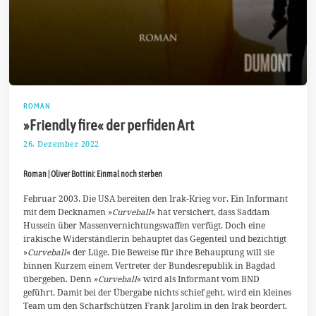
ROMAN
»Friendly fire« der perfiden Art
26. Dezember 2022
1
6
.
Roman | Oliver Bottini: Einmal noch sterben
J
a
n
Februar 2003. Die USA bereiten den Irak-Krieg vor. Ein Informant
u
mit dem Decknamen »
Curveball
« hat versichert, dass Saddam
a
Hussein über Massenvernichtungswaffen verfügt. Doch eine
r
irakische Widerständlerin behauptet das Gegenteil und bezichtigt
2
0
»
Curveball
« der Lüge. Die Beweise für ihre Behauptung will sie
2
binnen Kurzem einem Vertreter der Bundesrepublik in Bagdad
3
übergeben. Denn »
Curveball
« wird als Informant vom BND
geführt. Damit bei der Übergabe nichts schief geht, wird ein kleines
Team um den Scharfschützen Frank Jarolim in den Irak beordert.