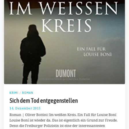
KRIMI
/
ROMAN
Sich dem Tod entgegenstellen
14. Dezember 2015
1
1
Roman | Oliver Bottini: Im weißen Kreis. Ein Fall für Louise Boní
.
Louise Boní ist wieder da. Das ist eigentlich ein Grund zur Freude.
J
Denn die Freiburger Polizistin ist eine der interessantesten
a