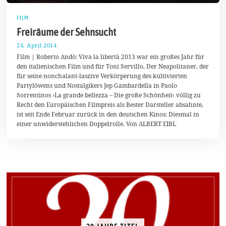
FILM
Freiräume der Sehnsucht
24. April 2014
2
.
Film | Roberto Andò: Viva la libertà 2013 war ein großes Jahr für
M
den italienischen Film und für Toni Servillo. Der Neapolitaner, der
a
für seine nonchalant-laszive Verkörperung des kultivierten
i
2
Partylöwens und Nostalgikers Jep Gambardella in Paolo
0
Sorrentinos ›La grande bellezza – Die große Schönheit‹ völlig zu
1
Recht den Europäischen Filmpreis als Bester Darsteller absahnte,
4
ist seit Ende Februar zurück in den deutschen Kinos: Diesmal in
einer unwiderstehlichen Doppelrolle. Von ALBERT EIBL