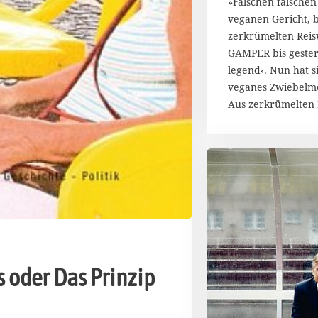
»Falschen falsche
a
veganen Gericht, 
r
zerkrümelten Reis
2
GAMPER bis gester
0
1
legend‹. Nun hat 
5
veganes Zwiebelme
Aus zerkrümelten 
 oder Das Prinzip