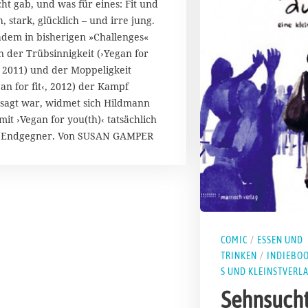
cht gab, und was für eines: Fit und
4
h, stark, glücklich – und irre jung.
dem in bisherigen »Challenges«
n der Trübsinnigkeit (›Yegan for
, 2011) und der Moppeligkeit
gan for fit‹, 2012) der Kampf
sagt war, widmet sich Hildmann
mit ›Vegan for you(th)‹ tatsächlich
 Endgegner. Von SUSAN GAMPER
COMIC
/
ESSEN UND
TRINKEN
/
INDIEBO
S UND KLEINSTVERL
Sehnsucht