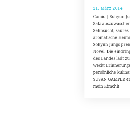
21. März 2014
2
.
Comic | Sohyun Jun
M
Salz auszuwasche
a
Sehnsucht, saures
i
2
aromatische Heima
0
Sohyun Jungs prei
1
Novel. Die eindring
4
des Bandes lädt z
weckt Erinnerunge
persönliche kulinar
SUSAN GAMPER erk
mein Kimchi!