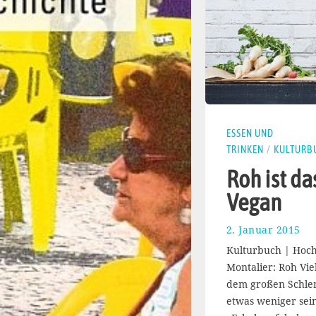
ESSEN UND
TRINKEN
/
KULTURB
Roh ist da
Vegan
2. Januar 2015
2
7
Kulturbuch | Hochu
.
Montalier: Roh Viel
J
dem großen Schl
a
n
etwas weniger sei
u