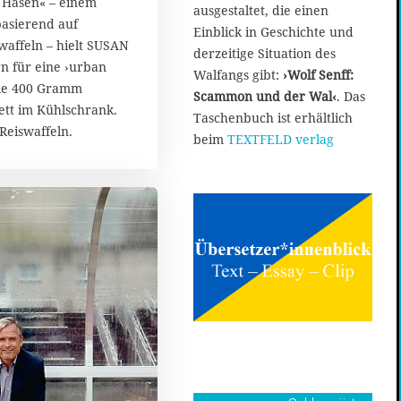
n Hasen« – einem
ausgestaltet, die einen
basierend auf
Einblick in Geschichte und
waffeln – hielt SUSAN
derzeitige Situation des
n für eine ›urban
Walfangs gibt:
›Wolf Senff:
sie 400 Gramm
Scammon und der Wal‹
. Das
tt im Kühlschrank.
Taschenbuch ist erhältlich
Reiswaffeln.
beim
TEXTFELD verlag