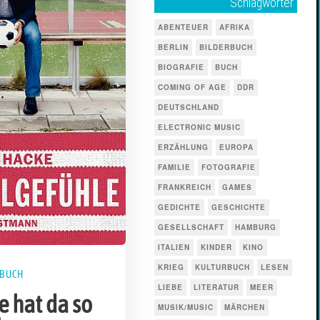
Schlagwörter
ABENTEUER
AFRIKA
BERLIN
BILDERBUCH
BIOGRAFIE
BUCH
COMING OF AGE
DDR
DEUTSCHLAND
ELECTRONIC MUSIC
ERZÄHLUNG
EUROPA
FAMILIE
FOTOGRAFIE
FRANKREICH
GAMES
GEDICHTE
GESCHICHTE
GESELLSCHAFT
HAMBURG
ITALIEN
KINDER
KINO
KRIEG
KULTURBUCH
LESEN
HBUCH
LIEBE
LITERATUR
MEER
e hat da so
MUSIK/MUSIC
MÄRCHEN