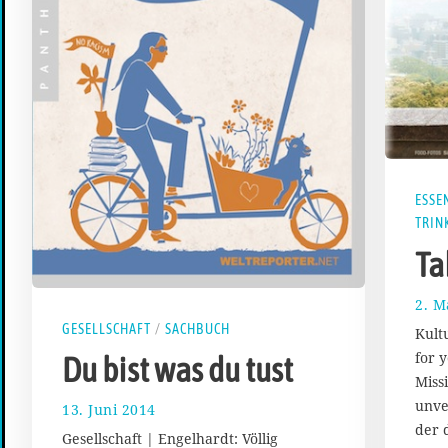
ESSE
TRIN
Ta
2. M
GESELLSCHAFT
/
SACHBUCH
Kult
for 
Du bist was du tust
Miss
unve
13. Juni 2014
2
der 
1
Gesellschaft | Engelhardt: Völlig