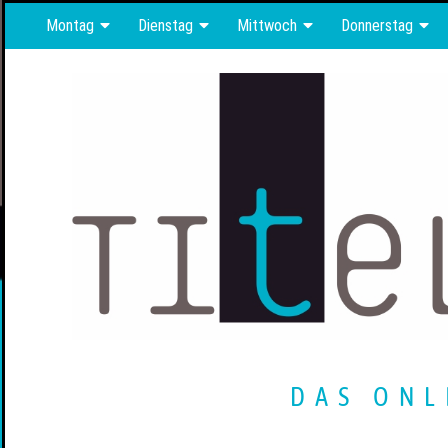
Montag
Dienstag
Mittwoch
Donnerstag
DAS ONL