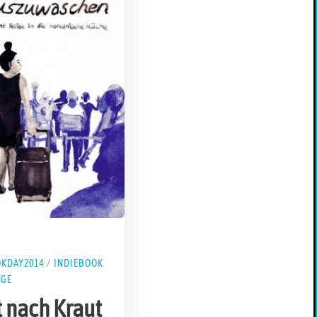
OKDAY2014
/
INDIEBOOK
AGE
 nach Kraut