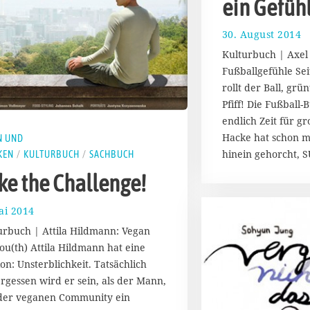
ein Gefüh
30. August 2014
4
.
Kulturbuch | Axel
O
Fußballgefühle Se
k
rollt der Ball, grü
t
o
Pfiff! Die Fußball-
b
endlich Zeit für g
e
Hacke hat schon ma
N UND
r
hinein gehorcht,
KEN
/
KULTURBUCH
/
SACHBUCH
2
0
ke the Challenge!
1
4
ai 2014
3
.
urbuch | Attila Hildmann: Vegan
M
you(th) Attila Hildmann hat eine
a
ion: Unsterblichkeit. Tatsächlich
i
2
rgessen wird er sein, als der Mann,
0
der veganen Community ein
1