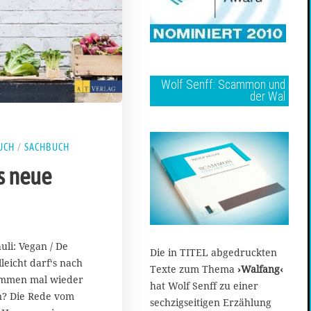
Wolf Senff: Scammon und
der Wal
UCH
/
SACHBUCH
s neue
li: Vegan / De
Die in TITEL abgedruckten
leicht darf‘s nach
Texte zum Thema
›Walfang‹
emmen mal wieder
hat Wolf Senff zu einer
n? Die Rede vom
sechzigseitigen Erzählung