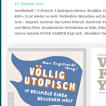
13. Februar 2015
1
3
Gesellschaft | U.Prutsch, E.Rodrigues-Moura: Brasilien. 
.
kütt!« Es ist wieder so weit: Verkleidete Menschen auf 
M
Arm – singend, tanzend, das Leben feiernd. Karneval!
ä
r
und Bläck Fööss. Brasilianische Verhältnisse in Köln, Köln
z
unsere Autorin SUSAN GAMPER fragt sich: »Brasilien? D
2
0
1
5