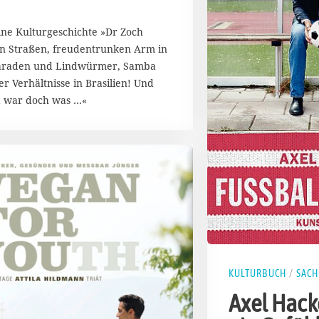
Eine Kulturgeschichte »Dr Zoch
den Straßen, freudentrunken Arm in
 Paraden und Lindwürmer, Samba
er Verhältnisse in Brasilien! Und
a war doch was …«
KULTURBUCH
/
SAC
Axel Hack