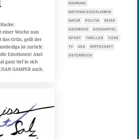
l
NAHRUNG
NATIONALSOZIALISMUS
NATUR
POLITIK
REISE
 Hacke:
SACHBUCH
SCHAUSPIEL
it einer Woche nun
SPORT
THRILLER
TIERE
nt das Grün, gellt der
Bundesliga ist zurück:
TV
USA
WIRTSCHAFT
roße Emotionen! Axel
ÖSTERREICH
l ganz tief in sich
 SUSAN GAMPER auch.