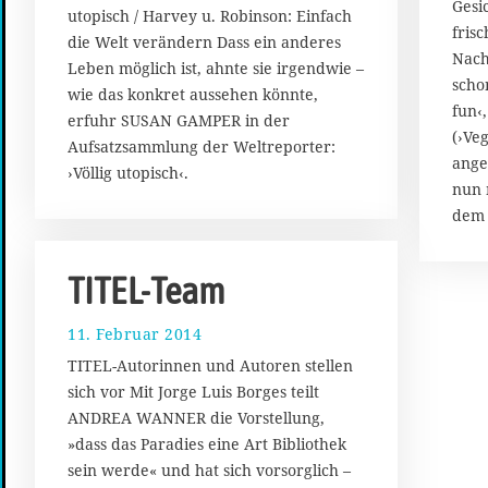
.
Gesi
utopisch / Harvey u. Robinson: Einfach
J
frisc
die Welt verändern Dass ein anderes
u
Nach
n
Leben möglich ist, ahnte sie irgendwie –
scho
i
wie das konkret aussehen könnte,
fun‹
2
erfuhr SUSAN GAMPER in der
0
(›Ve
Aufsatzsammlung der Weltreporter:
1
ange
›Völlig utopisch‹.
4
nun 
dem
TITEL-Team
11. Februar 2014
1
.
TITEL-Autorinnen und Autoren stellen
A
sich vor Mit Jorge Luis Borges teilt
p
ANDREA WANNER die Vorstellung,
r
i
»dass das Paradies eine Art Bibliothek
l
sein werde« und hat sich vorsorglich –
2