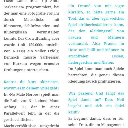
Flash Game ›Beat Up Anita
Ein Freund von mir sagte
Sarkeesian‹ programmiert, bei
kürzlich, er hätte gerne ein
der man eine Fotografie von ihr
Tool, das er über egal welches
durch Mausklicks mit
Spiel drüberinstallieren kann,
Blessuren, Schürfwunden und
das den Kleidungsstil von
Blutergüssen verunstalten
Frauen und Männern
konnte. Das Crowdfunding aber
vertauscht: Also Frauen in
wurde (mit 159.000$ anstelle
Hose und Pulli und Männer in
von 6.000$) ein voller Erfolg.
arschfreien Hosen,
Dennoch musste Sarkeesian
Ledergeschirr und Nieten.
vor Kurzem wegen erneuter
Im Spiel kann man auch Spiele
Drohungen untertauchen.
betrachten, die genau diesen
Kleidungstausch praktizieren.
Kannst du kurz skizzieren,
worum es in deinem Spiel geht?
Wie passend. Und fängt das
In ›No Male Heroes‹ spielt man
Spiel damit an? Dass Neil
die Rolle von Neil, einem Mann
losgeht und sich ein Spiel
Anfang 30, der in einer
kauft?
Parallelwelt lebt, in der die
Es beginnt damit, dass er für
geschlechtlichen
seine Frau, die im Management
Machtverhältnisse umgedreht