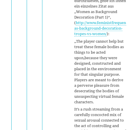
durchzulesen, gebe ich Ihnen
ein einzelnes Zitat aus
„Women as Background
Decoration (Part 1)“,
(
http://www.feministfrequenc
as-background-decoration-
tropes-vs-women/
):
„The player cannot help but
treat these female bodies as
things to be acted
upon,because they were
designed, constructed and
placed in the environment
for that singular purpose.
Players are meant to derive
a perverse pleasure from
desecrating the bodies of
unsuspecting virtual female
characters.
It’s a rush streaming from a
carefully concocted mix of
sexual arousal connected to
the act of controlling and