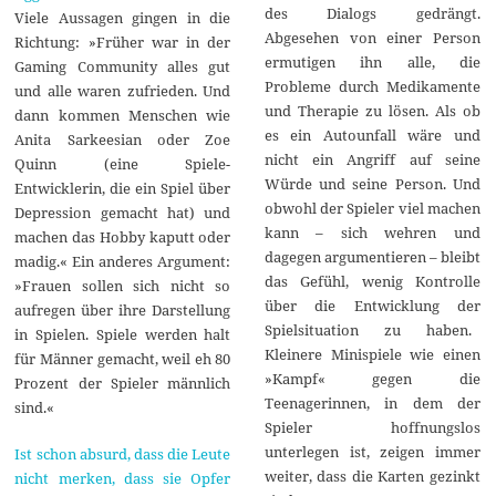
des Dialogs gedrängt.
Viele Aussagen gingen in die
Abgesehen von einer Person
Richtung: »Früher war in der
ermutigen ihn alle, die
Gaming Community alles gut
Probleme durch Medikamente
und alle waren zufrieden. Und
und Therapie zu lösen. Als ob
dann kommen Menschen wie
es ein Autounfall wäre und
Anita Sarkeesian oder Zoe
nicht ein Angriff auf seine
Quinn (eine Spiele-
Würde und seine Person. Und
Entwicklerin, die ein Spiel über
obwohl der Spieler viel machen
Depression gemacht hat) und
kann – sich wehren und
machen das Hobby kaputt oder
dagegen argumentieren – bleibt
madig.« Ein anderes Argument:
das Gefühl, wenig Kontrolle
»Frauen sollen sich nicht so
über die Entwicklung der
aufregen über ihre Darstellung
Spielsituation zu haben.
in Spielen. Spiele werden halt
Kleinere Minispiele wie einen
für Männer gemacht, weil eh 80
»Kampf« gegen die
Prozent der Spieler männlich
Teenagerinnen, in dem der
sind.«
Spieler hoffnungslos
unterlegen ist, zeigen immer
Ist schon absurd, dass die Leute
weiter, dass die Karten gezinkt
nicht merken, dass sie Opfer