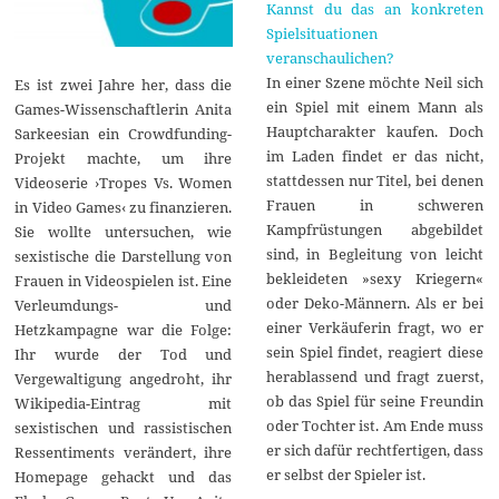
Kannst du das an konkreten
Spielsituationen
veranschaulichen?
In einer Szene möchte Neil sich
Es ist zwei Jahre her, dass die
ein Spiel mit einem Mann als
Games-Wissenschaftlerin Anita
Hauptcharakter kaufen. Doch
Sarkeesian ein Crowdfunding-
im Laden findet er das nicht,
Projekt machte, um ihre
stattdessen nur Titel, bei denen
Videoserie ›Tropes Vs. Women
Frauen in schweren
in Video Games‹ zu finanzieren.
Kampfrüstungen abgebildet
Sie wollte untersuchen, wie
sind, in Begleitung von leicht
sexistische die Darstellung von
bekleideten »sexy Kriegern«
Frauen in Videospielen ist. Eine
oder Deko-Männern. Als er bei
Verleumdungs- und
einer Verkäuferin fragt, wo er
Hetzkampagne war die Folge:
sein Spiel findet, reagiert diese
Ihr wurde der Tod und
herablassend und fragt zuerst,
Vergewaltigung angedroht, ihr
ob das Spiel für seine Freundin
Wikipedia-Eintrag mit
oder Tochter ist. Am Ende muss
sexistischen und rassistischen
er sich dafür rechtfertigen, dass
Ressentiments verändert, ihre
er selbst der Spieler ist.
Homepage gehackt und das