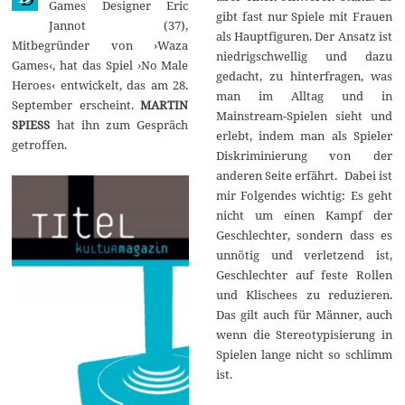
Games Designer Eric
r
gibt fast nur Spiele mit Frauen
Jannot (37),
2
als Hauptfiguren. Der Ansatz ist
0
Mitbegründer von ›Waza
1
niedrigschwellig und dazu
Games‹, hat das Spiel ›No Male
4
gedacht, zu hinterfragen, was
Heroes‹ entwickelt, das am 28.
man im Alltag und in
September erscheint.
MARTIN
Mainstream-Spielen sieht und
SPIESS
hat ihn zum Gespräch
erlebt, indem man als Spieler
getroffen.
Diskriminierung von der
anderen Seite erfährt. Dabei ist
mir Folgendes wichtig: Es geht
nicht um einen Kampf der
Geschlechter, sondern dass es
unnötig und verletzend ist,
Geschlechter auf feste Rollen
und Klischees zu reduzieren.
Das gilt auch für Männer, auch
wenn die Stereotypisierung in
Spielen lange nicht so schlimm
ist.