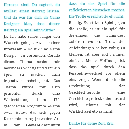
dass du das Spiel für die
Heroes« sind. Du sagtest, du
reflektierten Menschen machst.
wollest einen Beitrag leisten.
Die Trolle erreichst du eh nicht.
Und da war für dich als Game
Richtig. Es ist kein Spiel gegen
Designer klar, dass dieser
die Trolle, es ist ein Spiel für
Beitrag ein Spiel sein würde?
diejenigen, die zumindest
Ja. Ich habe schon länger den
zuhören wollen. Trotz der
Wunsch gehegt, zwei meiner
Anfeindungen selber ruhig zu
Interessen – Politik und Game
bleiben, ist aber nicht immer
Design – zu verbinden. Gerade
einfach. Meine Hoffnung ist,
dieses Thema schien mir
dass das Spiel durch den
besonders wichtig und dazu ein
Perspektivwechsel vor allem
Spiel zu machen auch
eins zeigt: Wenn durch die
irgendwie naheliegend. Das
Umdrehung der
Thema wurde mir auch
Geschlechterrolle eine
präsenter durch eine
Geschichte grotesk oder absurd
Weiterbildung beim EU-
wird, stimmt mit der
geförderten Programm »Game
Wirklichkeit etwas nicht.
over Hate«, das sich gegen
Diskriminierung jedweder Art
Danke für deine Zeit, Eric.
in der Games-Community