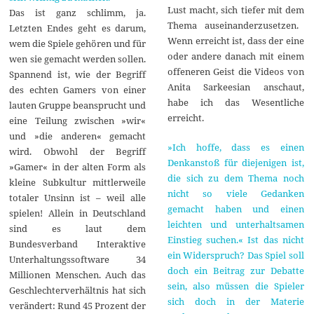
Lust macht, sich tiefer mit dem
Das ist ganz schlimm, ja.
Thema auseinanderzusetzen.
Letzten Endes geht es darum,
Wenn erreicht ist, dass der eine
wem die Spiele gehören und für
oder andere danach mit einem
wen sie gemacht werden sollen.
offeneren Geist die Videos von
Spannend ist, wie der Begriff
Anita Sarkeesian anschaut,
des echten Gamers von einer
habe ich das Wesentliche
lauten Gruppe beansprucht und
erreicht.
eine Teilung zwischen »wir«
und »die anderen« gemacht
»Ich hoffe, dass es einen
wird. Obwohl der Begriff
Denkanstoß für diejenigen ist,
»Gamer« in der alten Form als
die sich zu dem Thema noch
kleine Subkultur mittlerweile
nicht so viele Gedanken
totaler Unsinn ist – weil alle
gemacht haben und einen
spielen! Allein in Deutschland
leichten und unterhaltsamen
sind es laut dem
Einstieg suchen.« Ist das nicht
Bundesverband Interaktive
ein Widerspruch? Das Spiel soll
Unterhaltungssoftware 34
doch ein Beitrag zur Debatte
Millionen Menschen. Auch das
sein, also müssen die Spieler
Geschlechterverhältnis hat sich
sich doch in der Materie
verändert: Rund 45 Prozent der