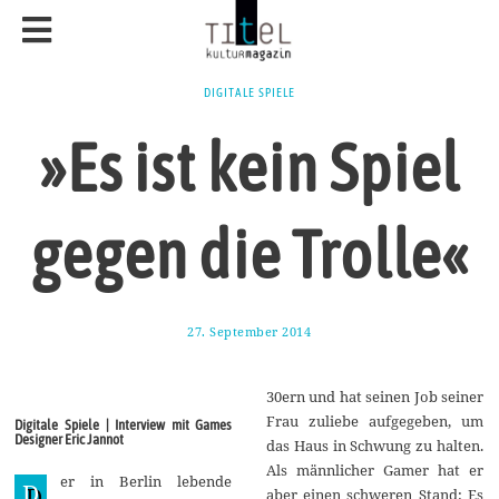
DIGITALE SPIELE
»Es ist kein Spiel
gegen die Trolle«
27. September 2014
2
8
.
S
30ern und hat seinen Job seiner
e
p
Frau zuliebe aufgegeben, um
Digitale Spiele | Interview mit Games
t
Designer Eric Jannot
das Haus in Schwung zu halten.
e
m
Als männlicher Gamer hat er
er in Berlin lebende
b
D
aber einen schweren Stand: Es
e