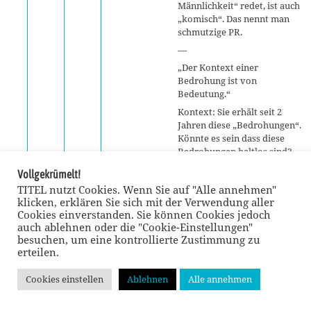
Männlichkeit“ redet, ist auch
„komisch“. Das nennt man
schmutzige PR.
—
„Der Kontext einer
Bedrohung ist von
Bedeutung.“
Kontext: Sie erhält seit 2
Jahren diese „Bedrohungen“.
Könnte es sein dass diese
Bedrohungen haltlos sind?
Und ist die Natur einer
Vollgekrümelt!
Bedrohung nur die
TITEL nutzt Cookies. Wenn Sie auf "Alle annehmen"
Bedrohung selbst, und nicht
klicken, erklären Sie sich mit der Verwendung aller
die eigentliche Tat?
Cookies einverstanden. Sie können Cookies jedoch
Man sagt, bellende Hunde
auch ablehnen oder die "Cookie-Einstellungen"
beißen nicht. Zudem heizt
besuchen, um eine kontrollierte Zustimmung zu
sie die Debatte an, indem sie
erteilen.
sich nicht, wie jede
kontroverse Person mal
Cookies einstellen
Ablehnen
Alle annehmen
einer tatsächlichen
Diskussion stellt. Immer