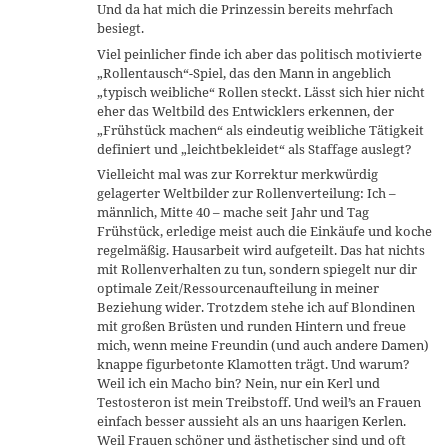
Und da hat mich die Prinzessin bereits mehrfach
besiegt.
Viel peinlicher finde ich aber das politisch motivierte
„Rollentausch“-Spiel, das den Mann in angeblich
„typisch weibliche“ Rollen steckt. Lässt sich hier nicht
eher das Weltbild des Entwicklers erkennen, der
„Frühstück machen“ als eindeutig weibliche Tätigkeit
definiert und „leichtbekleidet“ als Staffage auslegt?
Vielleicht mal was zur Korrektur merkwürdig
gelagerter Weltbilder zur Rollenverteilung: Ich –
männlich, Mitte 40 – mache seit Jahr und Tag
Frühstück, erledige meist auch die Einkäufe und koche
regelmäßig. Hausarbeit wird aufgeteilt. Das hat nichts
mit Rollenverhalten zu tun, sondern spiegelt nur dir
optimale Zeit/Ressourcenaufteilung in meiner
Beziehung wider. Trotzdem stehe ich auf Blondinen
mit großen Brüsten und runden Hintern und freue
mich, wenn meine Freundin (und auch andere Damen)
knappe figurbetonte Klamotten trägt. Und warum?
Weil ich ein Macho bin? Nein, nur ein Kerl und
Testosteron ist mein Treibstoff. Und weil’s an Frauen
einfach besser aussieht als an uns haarigen Kerlen.
Weil Frauen schöner und ästhetischer sind und oft