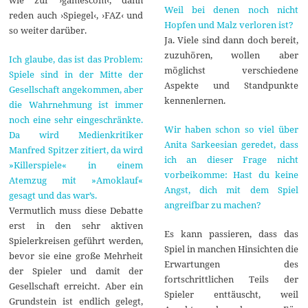
wie zur ›gamescom‹, dann
Weil bei denen noch nicht
reden auch ›Spiegel‹, ›FAZ‹ und
Hopfen und Malz verloren ist?
so weiter darüber.
Ja. Viele sind dann doch bereit,
zuzuhören, wollen aber
Ich glaube, das ist das Problem:
möglichst verschiedene
Spiele sind in der Mitte der
Aspekte und Standpunkte
Gesellschaft angekommen, aber
kennenlernen.
die Wahrnehmung ist immer
noch eine sehr eingeschränkte.
Wir haben schon so viel über
Da wird Medienkritiker
Anita Sarkeesian geredet, dass
Manfred Spitzer zitiert, da wird
ich an dieser Frage nicht
»Killerspiele« in einem
vorbeikomme: Hast du keine
Atemzug mit »Amoklauf«
Angst, dich mit dem Spiel
gesagt und das war’s.
angreifbar zu machen?
Vermutlich muss diese Debatte
erst in den sehr aktiven
Es kann passieren, dass das
Spielerkreisen geführt werden,
Spiel in manchen Hinsichten die
bevor sie eine große Mehrheit
Erwartungen des
der Spieler und damit der
fortschrittlichen Teils der
Gesellschaft erreicht. Aber ein
Spieler enttäuscht, weil
Grundstein ist endlich gelegt,