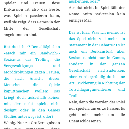
auskennen, oder?
Spieler sind Frauen. Diese
Absolut nicht. Im Spiel fällt der
Diskussion ist also das Beste,
Name Anita Sarkeesian kein
was Spielen passieren kann,
einziges Mal.
weil sie zeigt, dass Games in der
Mitte der Gesellschaft
Das ist klar. Was ich meine: Ist
angekommen sind.
das Spiel nicht viel mehr ein
Statement in der Debatte? Es ist
Bist du sicher? Den alltäglichen
auch ein Denkanstoß, über
»Mach mir ein Sandwich«-
Sexismus nicht nur in Games,
Sexismus, das Trolling, die
sondern in der ganzen
Vergewaltigungs- und
Gesellschaft nachzudenken,
Morddrohungen gegen Frauen,
aber vordergründig doch eine
die nach Ansicht dieser
Art Erwiderung in Richtung der
Menschen die Spiele
Totschlagargumentierer und
kaputtmachen wollen: Das
Trolle.
kriegt doch außerhalb keiner
Nein, denn die werden das Spiel
mit, der nicht spielt, nicht
nur spielen, um es zu hassen. Es
designt oder in den Games
geht mir mehr um die
Studies unterwegs ist, oder?
Unentschlossenen.
Wenig. Nur zu Großereignissen