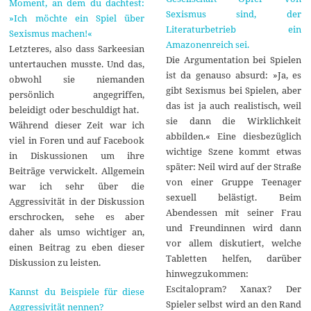
Moment, an dem du dachtest:
Sexismus sind, der
»Ich möchte ein Spiel über
Literaturbetrieb ein
Sexismus machen!«
Amazonenreich sei.
Letzteres, also dass Sarkeesian
Die Argumentation bei Spielen
untertauchen musste. Und das,
ist da genauso absurd: »Ja, es
obwohl sie niemanden
gibt Sexismus bei Spielen, aber
persönlich angegriffen,
das ist ja auch realistisch, weil
beleidigt oder beschuldigt hat.
sie dann die Wirklichkeit
Während dieser Zeit war ich
abbilden.« Eine diesbezüglich
viel in Foren und auf Facebook
wichtige Szene kommt etwas
in Diskussionen um ihre
später: Neil wird auf der Straße
Beiträge verwickelt. Allgemein
von einer Gruppe Teenager
war ich sehr über die
sexuell belästigt. Beim
Aggressivität in der Diskussion
Abendessen mit seiner Frau
erschrocken, sehe es aber
und Freundinnen wird dann
daher als umso wichtiger an,
vor allem diskutiert, welche
einen Beitrag zu eben dieser
Tabletten helfen, darüber
Diskussion zu leisten.
hinwegzukommen:
Escitalopram? Xanax? Der
Kannst du Beispiele für diese
Spieler selbst wird an den Rand
Aggressivität nennen?