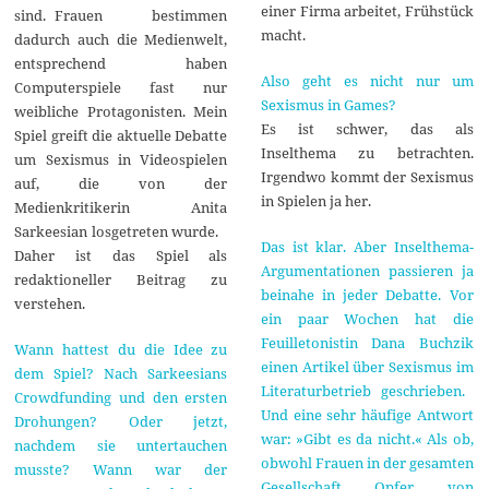
einer Firma arbeitet, Frühstück
sind. Frauen bestimmen
macht.
dadurch auch die Medienwelt,
entsprechend haben
Also geht es nicht nur um
Computerspiele fast nur
Sexismus in Games?
weibliche Protagonisten. Mein
Es ist schwer, das als
Spiel greift die aktuelle Debatte
Inselthema zu betrachten.
um Sexismus in Videospielen
Irgendwo kommt der Sexismus
auf, die von der
in Spielen ja her.
Medienkritikerin Anita
Sarkeesian losgetreten wurde.
Das ist klar. Aber Inselthema-
Daher ist das Spiel als
Argumentationen passieren ja
redaktioneller Beitrag zu
beinahe in jeder Debatte. Vor
verstehen.
ein paar Wochen hat die
Feuilletonistin Dana Buchzik
Wann hattest du die Idee zu
einen Artikel über Sexismus im
dem Spiel? Nach Sarkeesians
Literaturbetrieb geschrieben.
Crowdfunding und den ersten
Und eine sehr häufige Antwort
Drohungen? Oder jetzt,
war: »Gibt es da nicht.« Als ob,
nachdem sie untertauchen
obwohl Frauen in der gesamten
musste? Wann war der
Gesellschaft Opfer von