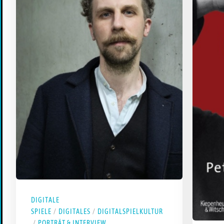
DIGITALE
SPIELE
/
DIGITALES
/
DIGITALSPIELKULTUR
/
PORTRÄT & INTERVIEW