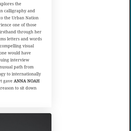
xplores the
n calligraphy and
s to the Urban Nation
ence one of those
firsthand through her
rms letters and words
compelling visual
lone would have
guing interview
unusual path from
gy to internationally
rt gave
ANNA NOAH
reason to sit down