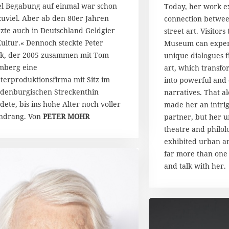
el Begabung auf einmal war schon
Today, her work e
 zuviel. Aber ab den 80er Jahren
connection betwee
tzte auch in Deutschland Geldgier
street art. Visitor
Kultur.« Dennoch steckte Peter
Museum can experi
k, der 2005 zusammen mit Tom
unique dialogues 
mberg eine
art, which transfo
terproduktionsfirma mit Sitz im
into powerful and 
denburgischen Streckenthin
narratives. That a
dete, bis ins hohe Alter noch voller
made her an intri
ndrang. Von
PETER MOHR
partner, but her 
theatre and philolo
exhibited urban a
far more than one 
and talk with her.