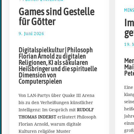
Games sind Gestelle
MEN
für Götter
Im
ge
9. Juni 2026
1
5
19. 
.
Digitalspielkultur | Philosoph
J
Florian Arnold zu digitalen
u
Men
Religionen, KI als säkularen
n
Mai
Heilsbringer und die spirituelle
i
Pet
Dimension von
2
Computerspielen
0
2
Eine
6
klan
Von LAN-Partys über Quake III Arena
sein
bis zu den Verheißungen künstlicher
heiß
Intelligenz: Im Gespräch mit
RUDOLF
Jahr
THOMAS INDERST
erläutert Philosoph
einm
Florian Arnold, warum digitale
groß
Kulturen religiöse Muster