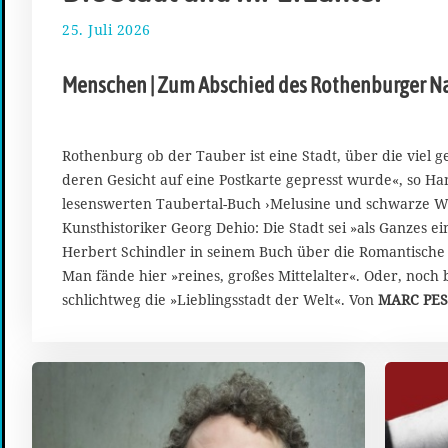
25. Juli 2026
2
.
A
Menschen | Zum Abschied des Rothenburger N
u
g
u
s
Rothenburg ob der Tauber ist eine Stadt, über die viel g
t
deren Gesicht auf eine Postkarte gepresst wurde«, so Ha
2
lesenswerten Taubertal-Buch ›Melusine und schwarze W
0
Kunsthistoriker Georg Dehio: Die Stadt sei »als Ganzes e
2
6
Herbert Schindler in seinem Buch über die Romantische 
Man fände hier »reines, großes Mittelalter«. Oder, noch 
schlichtweg die »Lieblingsstadt der Welt«. Von
MARC PE