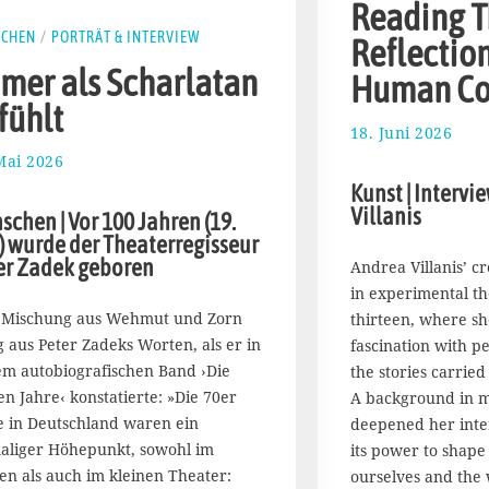
Reading Th
SCHEN
/
PORTRÄT & INTERVIEW
Reflectio
mer als Scharlatan
Human Co
fühlt
18. Juni 2026
2
9
Mai 2026
6
.
.
Kunst | Intervi
J
J
Villanis
schen | Vor 100 Jahren (19.
u
u
n
) wurde der Theaterregisseur
n
i
er Zadek geboren
Andrea Villanis’ c
i
2
2
in experimental th
0
0
 Mischung aus Wehmut und Zorn
thirteen, where s
2
2
g aus Peter Zadeks Worten, als er in
fascination with p
6
6
em autobiografischen Band ›Die
the stories carrie
en Jahre‹ konstatierte: »Die 70er
A background in m
e in Deutschland waren ein
deepened her inte
aliger Höhepunkt, sowohl im
its power to shap
en als auch im kleinen Theater:
ourselves and the