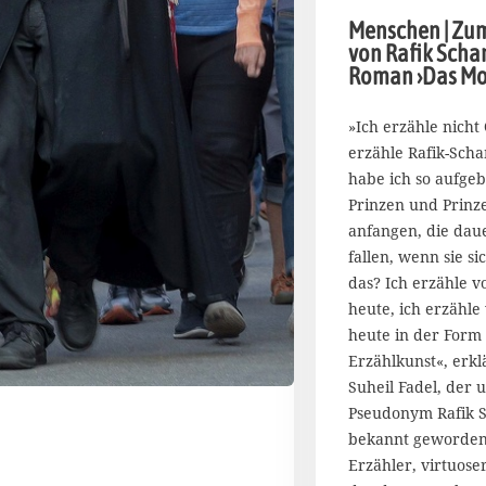
J
Menschen | Zum
u
von Rafik Scha
l
Roman ›Das Mos
i
2
0
»Ich erzähle nicht 
2
erzähle Rafik-Scha
6
habe ich so aufgeb
Prinzen und Prinze
anfangen, die dau
fallen, wenn sie si
das? Ich erzähle 
heute, ich erzähle
heute in der Form
Erzählkunst«, erklä
Suheil Fadel, der 
Pseudonym Rafik S
bekannt geworden 
Erzähler, virtuose