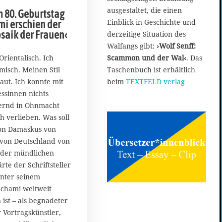
ausgestaltet, die einen
 80. Geburtstag
Einblick in Geschichte und
mi erschien der
aik der Frauen‹
derzeitige Situation des
Walfangs gibt:
›Wolf Senff:
Scammon und der Wal‹
. Das
Orientalisch. Ich
Taschenbuch ist erhältlich
misch. Meinen Stil
beim
TEXTFELD verlag
aut. Ich konnte mit
ssinnen nichts
ernd in Ohnmacht
ch verlieben. Was soll
von Damaskus von
 von Deutschland von
 der mündlichen
rte der Schriftsteller
unter seinem
chami weltweit
ist – als begnadeter
r Vortragskünstler,