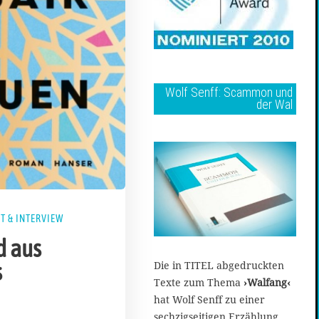
Wolf Senff: Scammon und
der Wal
T & INTERVIEW
d aus
s
Die in TITEL abgedruckten
Texte zum Thema
›Walfang‹
hat Wolf Senff zu einer
sechzigseitigen Erzählung