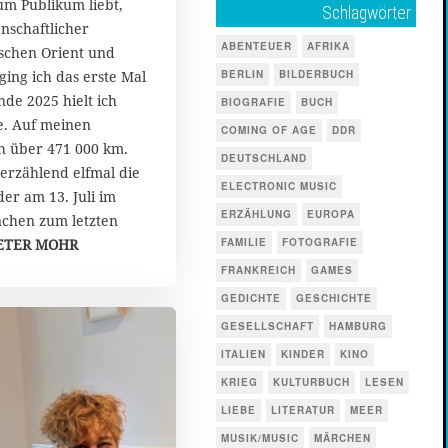
um Publikum liebt,
Schlagwörter
enschaftlicher
ABENTEUER
AFRIKA
schen Orient und
ing ich das erste Mal
BERLIN
BILDERBUCH
nde 2025 hielt ich
BIOGRAFIE
BUCH
e. Auf meinen
COMING OF AGE
DDR
ch über 471 000 km.
DEUTSCHLAND
 erzählend elfmal die
ELECTRONIC MUSIC
der am 13. Juli im
ERZÄHLUNG
EUROPA
chen zum letzten
ETER MOHR
FAMILIE
FOTOGRAFIE
FRANKREICH
GAMES
GEDICHTE
GESCHICHTE
GESELLSCHAFT
HAMBURG
ITALIEN
KINDER
KINO
KRIEG
KULTURBUCH
LESEN
LIEBE
LITERATUR
MEER
MUSIK/MUSIC
MÄRCHEN