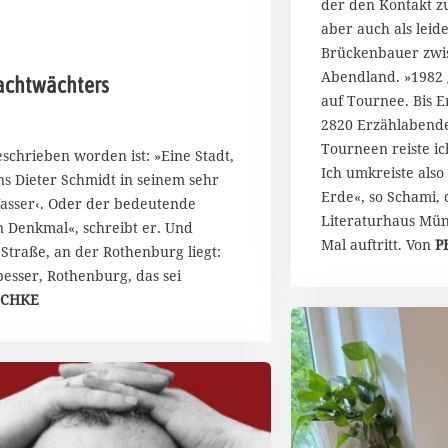
der den Kontakt z
aber auch als leid
Brückenbauer zwi
Abendland. »1982 g
achtwächters
auf Tournee. Bis E
2820 Erzählabend
Tourneen reiste i
eschrieben worden ist: »Eine Stadt,
Ich umkreiste also
ns Dieter Schmidt in seinem sehr
Erde«, so Schami, 
asser‹. Oder der bedeutende
Literaturhaus Mün
in Denkmal«, schreibt er. Und
Mal auftritt. Von
P
Straße, an der Rothenburg liegt:
besser, Rothenburg, das sei
SCHKE