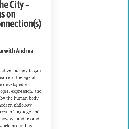
e City –
ns on
nnection(s)
ew with Andrea
reative journey began
eatre at the age of
he developed a
eople, expression, and
d by the human body.
odern philology
rest in language and
e how we understand
 world around us.