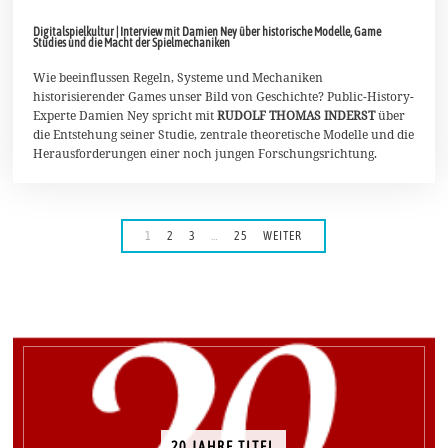
8
.
Digitalspielkultur | Interview mit Damien Ney über historische Modelle, Game
N
Studies und die Macht der Spielmechaniken
o
v
Wie beeinflussen Regeln, Systeme und Mechaniken
e
m
historisierender Games unser Bild von Geschichte? Public-History-
b
Experte Damien Ney spricht mit
RUDOLF THOMAS INDERST
über
e
die Entstehung seiner Studie, zentrale theoretische Modelle und die
r
Herausforderungen einer noch jungen Forschungsrichtung.
2
0
2
5
1
2
3
…
25
WEITER
20 JAHRE TITEL