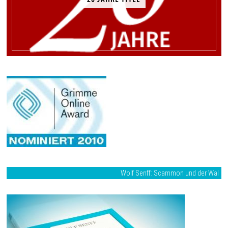
Wolf Senff: Scammon und der Wal