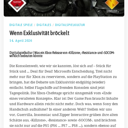
DIGITALE SPIELE
/
DIGITALES
/
DIGITALSPIELKULTUR
Wenn Exklusivität bröckelt
14. April 2026
2
7
.
Digitalspielkultur | Was ein Xbox-Release von ›Killzone‹, ›Resistance‹ und ›SOCOM‹
A
wirklich bedeuten könnte
p
r
Die Konsolenwelt, wie wir sie kannten, löst sich auf – Stück für
i
l
Stück und ... Deal für Deal! Microsofts Entscheidung, Titel nicht
2
mehr nur für Xbox zu reservieren, sondern auf die PlayStation zu
0
bringen, hat die Debatte um Exklusivität endgültig (wieder)
2
entfacht. Selbst Flagschiffe auf fremden Konsolen sind jetzt
6
Tagespolitik. Die Xbox-Chefetage spricht sinngemäß vom »Ende
eines veralteten Konzepts«. Klar ist: Der Game Pass braucht Inhalte
und Hardware allein reicht nicht mehr. Doch was, wenn Sony den
Handschuh aufnähme? In einer anderen Welt? Stellen wir uns
vor, Guerrilla, Insomniac und Zipper Interactive grüben ihre alten
Schätze aus, ›Killzone‹, ›Resistance‹ sowie ›SOCOM‹, und brächten
sie nicht nur auf die PS5 (PS6 ... PS7 ... PS8 ...), sondern ebenso auf