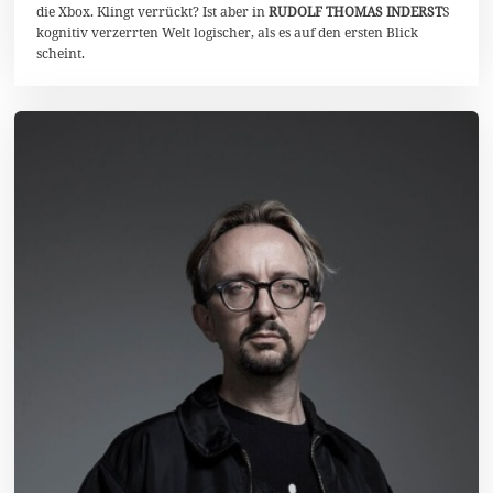
die Xbox. Klingt verrückt? Ist aber in
RUDOLF THOMAS INDERST
S
kognitiv verzerrten Welt logischer, als es auf den ersten Blick
scheint.