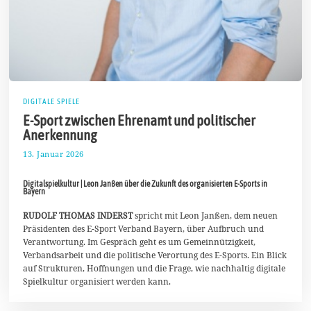
DIGITALE SPIELE
E-Sport zwischen Ehrenamt und politischer
Anerkennung
13. Januar 2026
2
5
.
Digitalspielkultur | Leon Janßen über die Zukunft des organisierten E-Sports in
J
Bayern
a
n
RUDOLF THOMAS INDERST
spricht mit Leon Janßen, dem neuen
u
a
Präsidenten des E-Sport Verband Bayern, über Aufbruch und
r
Verantwortung. Im Gespräch geht es um Gemeinnützigkeit,
2
Verbandsarbeit und die politische Verortung des E-Sports. Ein Blick
0
auf Strukturen, Hoffnungen und die Frage, wie nachhaltig digitale
2
6
Spielkultur organisiert werden kann.