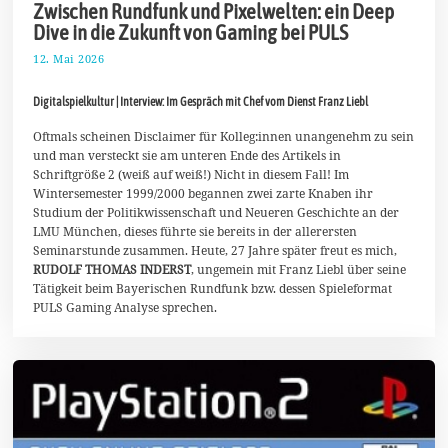
Zwischen Rundfunk und Pixelwelten: ein Deep
Dive in die Zukunft von Gaming bei PULS
12. Mai 2026
3
0
.
Digitalspielkultur | Interview: Im Gespräch mit Chef vom Dienst Franz Liebl
M
a
i
Oftmals scheinen Disclaimer für Kolleg:innen unangenehm zu sein
2
und man versteckt sie am unteren Ende des Artikels in
0
Schriftgröße 2 (weiß auf weiß!) Nicht in diesem Fall! Im
2
Wintersemester 1999/2000 begannen zwei zarte Knaben ihr
6
Studium der Politikwissenschaft und Neueren Geschichte an der
LMU München, dieses führte sie bereits in der allerersten
Seminarstunde zusammen. Heute, 27 Jahre später freut es mich,
RUDOLF THOMAS INDERST
, ungemein mit Franz Liebl über seine
Tätigkeit beim Bayerischen Rundfunk bzw. dessen Spieleformat
PULS Gaming Analyse sprechen.