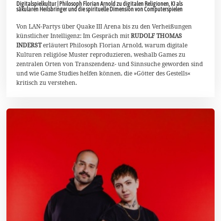
Digitalspielkultur | Philosoph Florian Arnold zu digitalen Religionen, KI als
J
säkularen Heilsbringer und die spirituelle Dimension von Computerspielen
u
n
Von LAN-Partys über Quake III Arena bis zu den Verheißungen
i
2
künstlicher Intelligenz: Im Gespräch mit
RUDOLF THOMAS
0
INDERST
erläutert Philosoph Florian Arnold, warum digitale
2
Kulturen religiöse Muster reproduzieren, weshalb Games zu
6
zentralen Orten von Transzendenz- und Sinnsuche geworden sind
und wie Game Studies helfen können, die »Götter des Gestells«
kritisch zu verstehen.