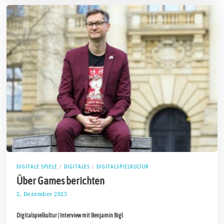
DIGITALE SPIELE
/
DIGITALES
/
DIGITALSPIELKULTUR
Über Games berichten
2. Dezember 2025
1
5
.
Digitalspielkultur | Interview mit Benjamin Bigl
D
e