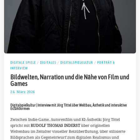
DIGITALE SPIELE
/
DIGITALES
/
DIGITALSPIELKULTUR
/
PORTRÄT &
INTERVIEW
Bildwelten, Narration und die Nähe von Film und
Games
24. März 2026
1
1
.
Digitalspielkultur | Interview mit Jörg Tittel über Weltbau, Ästhetik und interaktive
A
Erzählformen
p
r
Zwischen Indie-Game, Autorenfilm und KI-Ästhetik: Jörg Tittel
i
l
spricht mit
RUDOLF THOMAS INDERST
über originellen
2
Weltenbau im Zeitalter visueller Reizüberflutung, über stilisierte
0
Bildsprachen als Gegenentwurf zum digitalen Realismus und
2