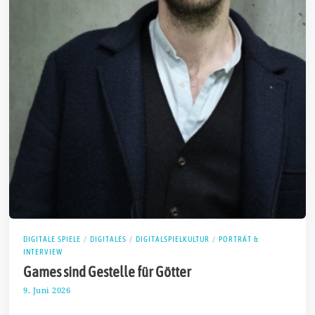
DIGITALE SPIELE
/
DIGITALES
/
DIGITALSPIELKULTUR
/
PORTRÄT &
INTERVIEW
Games sind Gestelle für Götter
9. Juni 2026
1
5
.