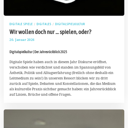
DIGITALE SPIELE
/
DIGITALES
/
DIGITALSPIELKULTUR
Wir wollen doch nur … spielen, oder?
20. Januar 2026
1
.
F
Digitalspielkultur | Der Jahresrückblick 2025
e
b
r
Digitale Spiele haben auch in diesem Jahr Diskurse eröffnet,
u
verschoben wie verdichtet und standen im Spannungsfeld von
a
Ästhetik, Politik und Alltagserfahrung (freilich ohne deshalb ein
r
Leitmedium zu sein!) In unserem Ressort blicken wir zu dritt
2
0
zurück auf Spiele, Debatten und Konstellationen, die das Medium
2
als kulturelle Praxis sichtbar gemacht haben: ein Jahresrückblick
6
auf Linien, Brüche und offene Fragen.