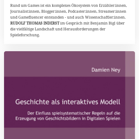
z
Rund um Games ist ein komplexes Ökosystem von Erzähler:innen,
e
Journalist:innen, Blogger:innen, Podcaster:innen, Streamer:innen
m
und Gamefluencer entstanden - und auch Wissenschaftler:innen.
b
RUDOLF THOMAS INDERST
im Gespräch mit Benjamin Bigl über
e
r
die vielfältige Landschaft und Herausforderungen der
2
Spieleforschung.
0
2
5