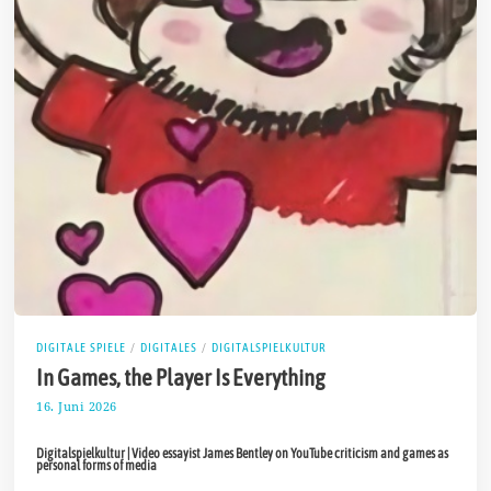
DIGITALE SPIELE
/
DIGITALES
/
DIGITALSPIELKULTUR
In Games, the Player Is Everything
16. Juni 2026
2
9
.
Digitalspielkultur | Video essayist James Bentley on YouTube criticism and games as
J
personal forms of media
u
n