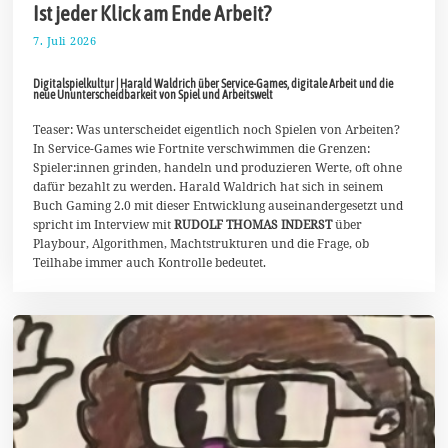
Ist jeder Klick am Ende Arbeit?
7. Juli 2026
2
0
.
Digitalspielkultur | Harald Waldrich über Service-Games, digitale Arbeit und die
J
neue Ununterscheidbarkeit von Spiel und Arbeitswelt
u
l
Teaser: Was unterscheidet eigentlich noch Spielen von Arbeiten?
i
2
In Service-Games wie Fortnite verschwimmen die Grenzen:
0
Spieler:innen grinden, handeln und produzieren Werte, oft ohne
2
dafür bezahlt zu werden. Harald Waldrich hat sich in seinem
6
Buch Gaming 2.0 mit dieser Entwicklung auseinandergesetzt und
spricht im Interview mit
RUDOLF THOMAS INDERST
über
Playbour, Algorithmen, Machtstrukturen und die Frage, ob
Teilhabe immer auch Kontrolle bedeutet.