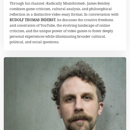
Through his channel ›Radically Misinformed‹, James Bentley
i
2
combines game criticism, cultural analysis, and philosophical
0
reflection in a distinctive video essay format. In conversation with
2
RUDOLF THOMAS INDERST
, he discusses the creative freedoms
6
and constraints of YouTube, the evolving landscape of online
criticism, and the unique power of video games to foster deeply
personal experiences while illuminating broader cultural,
political, and social questions.