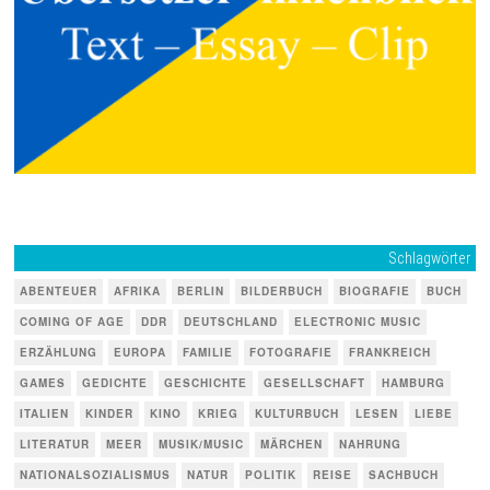
Schlagwörter
ABENTEUER
AFRIKA
BERLIN
BILDERBUCH
BIOGRAFIE
BUCH
COMING OF AGE
DDR
DEUTSCHLAND
ELECTRONIC MUSIC
ERZÄHLUNG
EUROPA
FAMILIE
FOTOGRAFIE
FRANKREICH
GAMES
GEDICHTE
GESCHICHTE
GESELLSCHAFT
HAMBURG
ITALIEN
KINDER
KINO
KRIEG
KULTURBUCH
LESEN
LIEBE
LITERATUR
MEER
MUSIK/MUSIC
MÄRCHEN
NAHRUNG
NATIONALSOZIALISMUS
NATUR
POLITIK
REISE
SACHBUCH