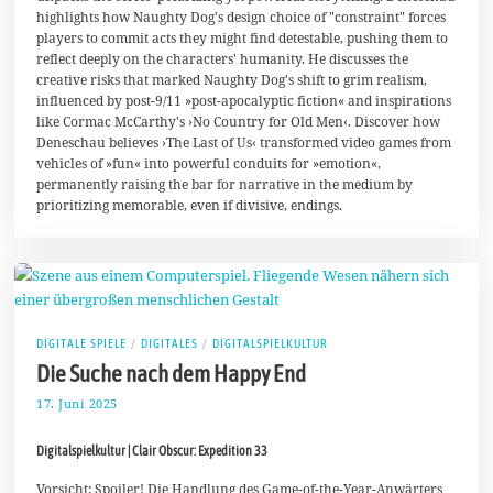
2
highlights how Naughty Dog's design choice of "constraint" forces
5
players to commit acts they might find detestable, pushing them to
reflect deeply on the characters' humanity. He discusses the
creative risks that marked Naughty Dog's shift to grim realism,
influenced by post-9/11 »post-apocalyptic fiction« and inspirations
like Cormac McCarthy's ›No Country for Old Men‹. Discover how
Deneschau believes ›The Last of Us‹ transformed video games from
vehicles of »fun« into powerful conduits for »emotion«,
permanently raising the bar for narrative in the medium by
prioritizing memorable, even if divisive, endings.
DIGITALE SPIELE
/
DIGITALES
/
DIGITALSPIELKULTUR
Die Suche nach dem Happy End
17. Juni 2025
2
4
.
Digitalspielkultur | Clair Obscur: Expedition 33
J
u
n
Vorsicht: Spoiler! Die Handlung des Game-of-the-Year-Anwärters