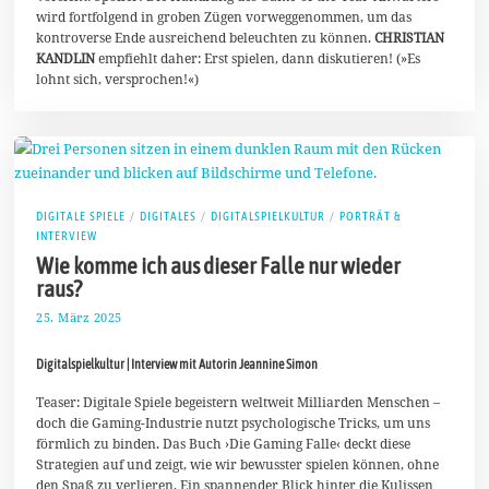
i
wird fortfolgend in groben Zügen vorweggenommen, um das
2
kontroverse Ende ausreichend beleuchten zu können.
CHRISTIAN
0
KANDLIN
empfiehlt daher: Erst spielen, dann diskutieren! (»Es
2
5
lohnt sich, versprochen!«)
DIGITALE SPIELE
/
DIGITALES
/
DIGITALSPIELKULTUR
/
PORTRÄT &
INTERVIEW
Wie komme ich aus dieser Falle nur wieder
raus?
25. März 2025
7
.
A
Digitalspielkultur | Interview mit Autorin Jeannine Simon
p
r
i
Teaser: Digitale Spiele begeistern weltweit Milliarden Menschen –
l
doch die Gaming-Industrie nutzt psychologische Tricks, um uns
2
förmlich zu binden. Das Buch ›Die Gaming Falle‹ deckt diese
0
Strategien auf und zeigt, wie wir bewusster spielen können, ohne
2
5
den Spaß zu verlieren. Ein spannender Blick hinter die Kulissen