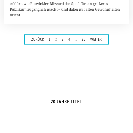
erklärt, wie Entwickler Blizzard das Spiel für ein größeres
e
r
Publikum zugänglich macht – und dabei mit alten Gewohnheiten
2
bricht.
0
2
4
ZURÜCK
1
2
3
4
…
25
WEITER
20 JAHRE TITEL