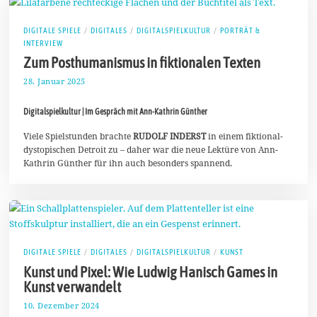
DIGITALE SPIELE
/
DIGITALES
/
DIGITALSPIELKULTUR
/
PORTRÄT &
INTERVIEW
Zum Posthumanismus in fiktionalen Texten
28. Januar 2025
8
.
F
Digitalspielkultur | Im Gespräch mit Ann-Kathrin Günther
e
b
r
Viele Spielstunden brachte
RUDOLF INDERST
in einem fiktional-
u
dystopischen Detroit zu – daher war die neue Lektüre von Ann-
a
Kathrin Günther für ihn auch besonders spannend.
r
2
0
2
5
DIGITALE SPIELE
/
DIGITALES
/
DIGITALSPIELKULTUR
/
KUNST
Kunst und Pixel: Wie Ludwig Hanisch Games in
Kunst verwandelt
10. Dezember 2024
2
9