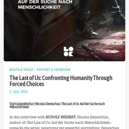
DIGITALE SPIELE
/
PORTRÄT & INTERVIEW
The Last of Us: Confronting Humanity Through
Forced Choices
1. Juli 2025
1
8
.
Digitialspielkultur | Nicolas Deneschau: The Last of Us. Auf der Suche nach
J
Menschlichkeit
u
l
In this interview with
RUDOLF INDERST
, Nicolas Deneschau,
i
2
author of ›The Last of Us: Auf der Suche nach Menschlichkeit,‹
0
unpacks the series' polarizing yet powerful storytelling. Deneschau