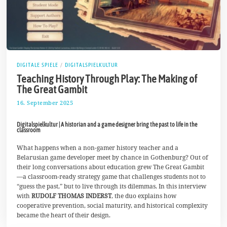
DIGITALE SPIELE
/
DIGITALSPIELKULTUR
Teaching History Through Play: The Making of
The Great Gambit
16. September 2025
2
7
.
Digitalspielkultur | A historian and a game designer bring the past to life in the
S
classroom
e
p
What happens when a non-gamer history teacher and a
t
e
Belarusian game developer meet by chance in Gothenburg? Out of
m
their long conversations about education grew The Great Gambit
b
—a classroom-ready strategy game that challenges students not to
e
“guess the past,” but to live through its dilemmas. In this interview
r
2
with
RUDOLF THOMAS INDERST
, the duo explains how
0
cooperative prevention, social maturity, and historical complexity
2
became the heart of their design.
5