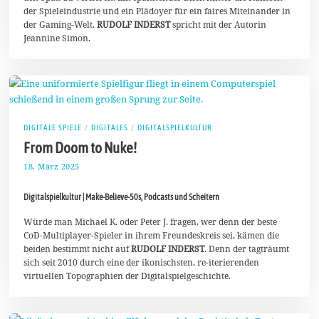
der Spieleindustrie und ein Plädoyer für ein faires Miteinander in
der Gaming-Welt.
RUDOLF INDERST
spricht mit der Autorin
Jeannine Simon.
DIGITALE SPIELE
/
DIGITALES
/
DIGITALSPIELKULTUR
From Doom to Nuke!
18. März 2025
2
9
.
Digitalspielkultur | Make-Believe-50s, Podcasts und Scheitern
M
ä
r
Würde man Michael K. oder Peter J. fragen, wer denn der beste
z
CoD-Multiplayer-Spieler in ihrem Freundeskreis sei, kämen die
2
beiden bestimmt nicht auf
RUDOLF INDERST
. Denn der tagträumt
0
sich seit 2010 durch eine der ikonischsten, re-iterierenden
2
5
virtuellen Topographien der Digitalspielgeschichte.