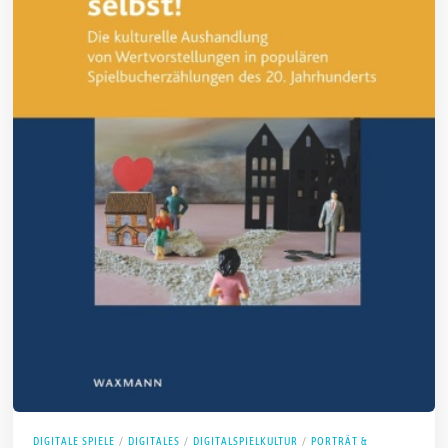
DIGITALE SPIELE
/
DIGITALES
/
DIGITALSPIELKULTUR
/
PORTRÄT &