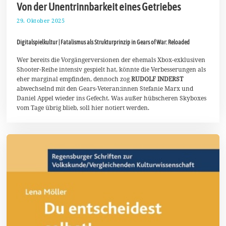
Von der Unentrinnbarkeit eines Getriebes
29. Oktober 2025
8
.
N
Digitalspielkultur | Fatalismus als Strukturprinzip in Gears of War: Reloaded
o
v
e
Wer bereits die Vorgängerversionen der ehemals Xbox-exklusiven
m
Shooter-Reihe intensiv gespielt hat, könnte die Verbesserungen als
b
eher marginal empfinden, dennoch zog
RUDOLF INDERST
e
abwechselnd mit den Gears-Veteran:innen Stefanie Marx und
r
2
Daniel Appel wieder ins Gefecht. Was außer hübscheren Skyboxes
0
vom Tage übrig blieb, soll hier notiert werden.
2
5