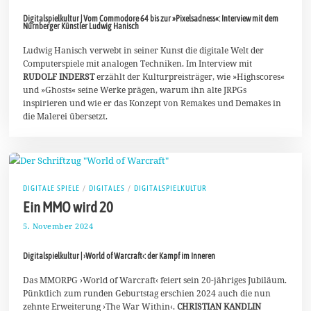
.
Digitalspielkultur | Vom Commodore 64 bis zur »Pixelsadness«: Interview mit dem
D
Nürnberger Künstler Ludwig Hanisch
e
z
Ludwig Hanisch verwebt in seiner Kunst die digitale Welt der
e
m
Computerspiele mit analogen Techniken. Im Interview mit
b
RUDOLF INDERST
erzählt der Kulturpreisträger, wie »Highscores«
e
und »Ghosts« seine Werke prägen, warum ihn alte JRPGs
r
inspirieren und wie er das Konzept von Remakes und Demakes in
2
0
die Malerei übersetzt.
2
4
DIGITALE SPIELE
/
DIGITALES
/
DIGITALSPIELKULTUR
Ein MMO wird 20
5. November 2024
1
8
.
Digitalspielkultur | ›World of Warcraft‹: der Kampf im Inneren
N
o
v
Das MMORPG ›World of Warcraft‹ feiert sein 20-jähriges Jubiläum.
e
Pünktlich zum runden Geburtstag erschien 2024 auch die nun
m
zehnte Erweiterung ›The War Within‹.
CHRISTIAN KANDLIN
b