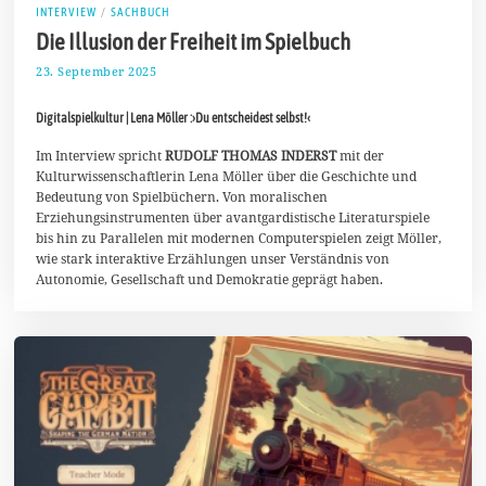
INTERVIEW
/
SACHBUCH
Die Illusion der Freiheit im Spielbuch
23. September 2025
4
.
O
Digitalspielkultur | Lena Möller :›Du entscheidest selbst!‹
k
t
o
Im Interview spricht
RUDOLF THOMAS INDERST
mit der
b
Kulturwissenschaftlerin Lena Möller über die Geschichte und
e
Bedeutung von Spielbüchern. Von moralischen
r
Erziehungsinstrumenten über avantgardistische Literaturspiele
2
0
bis hin zu Parallelen mit modernen Computerspielen zeigt Möller,
2
wie stark interaktive Erzählungen unser Verständnis von
5
Autonomie, Gesellschaft und Demokratie geprägt haben.