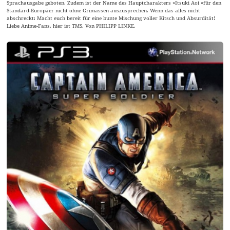
Sprachausgabe geboten. Zudem ist der Name des Hauptcharakters »Itsuki Aoi «für den
Standard-Europäer nicht ohne Grimassen auszusprechen. Wenn das alles nicht
abschreckt: Macht euch bereit für eine bunte Mischung voller Kitsch und Absurdität!
Liebe Anime-Fans, hier ist TMS. Von PHILIPP LINKE.