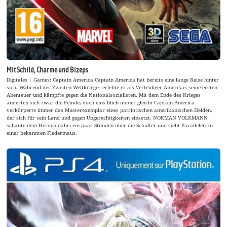
Mit Schild, Charme und Bizeps
Digitales | Games: Captain America Captain America hat bereits eine lange Reise hinter
sich. Während des Zweiten Weltkrieges erlebte er als Verteidiger Amerikas seine ersten
Abenteuer und kämpfte gegen die Nationalsozialisten. Mit dem Ende des Krieges
änderten sich zwar die Feinde, doch eins blieb immer gleich: Captain America
verkörperte immer das Musterexemplar eines patriotischen amerikanischen Helden,
der sich für sein Land und gegen Ungerechtigkeiten einsetzt. NORMAN VOLKMANN
schaute dem Heroen dabei ein paar Stunden über die Schulter und sieht Parallelen zu
einer bekannten Fledermaus.