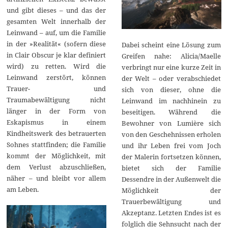
und gibt dieses – und das der
gesamten Welt innerhalb der
Leinwand – auf, um die Familie
in der »Realität« (sofern diese
Dabei scheint eine Lösung zum
in Clair Obscur je klar definiert
Greifen nahe: Alicia/Maelle
wird) zu retten. Wird die
verbringt nur eine kurze Zeit in
Leinwand zerstört, können
der Welt – oder verabschiedet
Trauer- und
sich von dieser, ohne die
Traumabewältigung nicht
Leinwand im nachhinein zu
länger in der Form von
beseitigen. Während die
Eskapismus in einem
Bewohner von Lumière sich
Kindheitswerk des betrauerten
von den Geschehnissen erholen
Sohnes stattfinden; die Familie
und ihr Leben frei vom Joch
kommt der Möglichkeit, mit
der Malerin fortsetzen können,
dem Verlust abzuschließen,
bietet sich der Familie
näher – und bleibt vor allem
Dessendre in der Außenwelt die
am Leben.
Möglichkeit der
Trauerbewältigung und
Akzeptanz. Letzten Endes ist es
folglich die Sehnsucht nach der