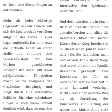
es, über eine dieser Fragen zu
Interactive den Spielenden
entscheiden?
nicht zur Hand.
Mehr als jeder bisherige
Und doch existiert er. In einem
Gegensatz in Clair Obscur sah
Brief an ihren Bruder stellt die
sich die Spielerschaft vor allem
gemalte Version von Alicia die
aufgrund des Endes in zwei
Gegensätzlichkeit der beiden
Lager aufgeteilt. Das eine setzt
Eltern, deren Krieg bereits seit
das virtuelle Leben an erster
67 diegetischen Jahren anhält,
Stelle und simuliert eine
dar: »Sie, die das Leben malt,
Wunschexistenz der von
und er den Tod.« Beide Wege
Narben gezeichneten
sind unmittelbar an die Familie
Protagonistin Alicia. Mit ihren
Dessendre geknüpft: Eine
schöpferischen Fähigkeiten
Koexistenz ist für sie
macht sie die Ereignisse der
undenkbar, wer zu viel Zeit in
Geschichte rückgängig und
einer Leinwand verbringt,
sorgt durch eine alternative
stirbt – und einen anderen Weg
Zeitlinie für eine scheinbare
als die Zerstörung des
Utopie – auch wenn schnell
Kunstwerks zur Rettung der
deutlich wird, dass sie einzelne
trauernden Mutter Aline sieht