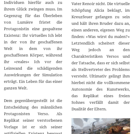
Individuen hierfür auch zu
Vater Renoir nicht. Die virtuelle
ihrem Glück zwingen muss. Im
Schöpfung Alicia beklagt, im
Gegenzug für das Überleben
Kreuzfeuer gefangen zu sein
von Lumière fristet die
und hält ihren Bruder dazu an,
Protagonistin eine gespaltene
einen anderen, eigenen Weg zu
Existenz: Ihr virtuelles Ich lebt
finden: »Was wirst du malen?«
in der von ihr geschaffenen
Letztendlich scheitert dieser
Welt in dem von ihr
Weg jedoch an den
geschaffenen Körper, während
Charakteristiken Versos und
ihr »reales« Ich vor der
der Tatsache, dass er sich selbst
Leinwand die schädigenden
als Stellvertreter des Problems
Auswirkungen der Simulation
versteht. Ultimativ gelingt ihm
erträgt. Ein Leben für das einer
hierbei nicht die vollkommene
ganzen Welt.
Autonomie des Kunstwerks,
das Replikat eines freien
Dem gegenübergestellt ist die
Sohnes verfällt damit der
Entscheidung des männlichen
Dualität der Eltern.
Protagonisten Verso. Als
Replikat seiner verstorbenen
Vorlage ist er sich seiner
artifiziellen Existenz bewusst