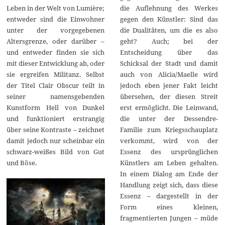
Leben in der Welt von Lumière;
die Auflehnung des Werkes
entweder sind die Einwohner
gegen den Künstler: Sind das
unter der vorgegebenen
die Dualitäten, um die es also
Altersgrenze, oder darüber –
geht? Auch; bei der
und entweder finden sie sich
Entscheidung über das
mit dieser Entwicklung ab, oder
Schicksal der Stadt und damit
sie ergreifen Militanz. Selbst
auch von Alicia/Maelle wird
der Titel Clair Obscur teilt in
jedoch eben jener Fakt leicht
seiner namensgebenden
übersehen, der diesen Streit
Kunstform Hell von Dunkel
erst ermöglicht. Die Leinwand,
und funktioniert erstrangig
die unter der Dessendre-
über seine Kontraste – zeichnet
Familie zum Kriegsschauplatz
damit jedoch nur scheinbar ein
verkommt, wird von der
schwarz-weißes Bild von Gut
Essenz des ursprünglichen
und Böse.
Künstlers am Leben gehalten.
In einem Dialog am Ende der
Handlung zeigt sich, dass diese
Essenz – dargestellt in der
Form eines kleinen,
fragmentierten Jungen – müde