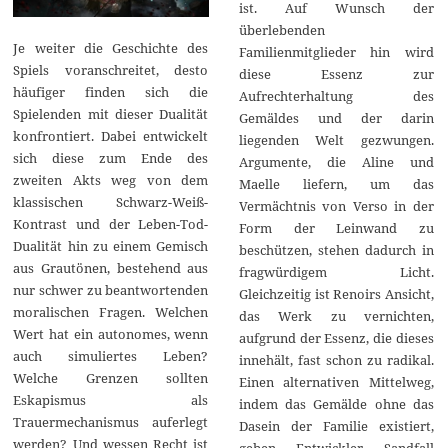
ist. Auf Wunsch der
überlebenden
Je weiter die Geschichte des
Familienmitglieder hin wird
Spiels voranschreitet, desto
diese Essenz zur
häufiger finden sich die
Aufrechterhaltung des
Spielenden mit dieser Dualität
Gemäldes und der darin
konfrontiert. Dabei entwickelt
liegenden Welt gezwungen.
sich diese zum Ende des
Argumente, die Aline und
zweiten Akts weg von dem
Maelle liefern, um das
klassischen Schwarz-Weiß-
Vermächtnis von Verso in der
Kontrast und der Leben-Tod-
Form der Leinwand zu
Dualität hin zu einem Gemisch
beschützen, stehen dadurch in
aus Grautönen, bestehend aus
fragwürdigem Licht.
nur schwer zu beantwortenden
Gleichzeitig ist Renoirs Ansicht,
moralischen Fragen. Welchen
das Werk zu vernichten,
Wert hat ein autonomes, wenn
aufgrund der Essenz, die dieses
auch simuliertes Leben?
innehält, fast schon zu radikal.
Welche Grenzen sollten
Einen alternativen Mittelweg,
Eskapismus als
indem das Gemälde ohne das
Trauermechanismus auferlegt
Dasein der Familie existiert,
werden? Und wessen Recht ist
geben Entwickler Sandfall