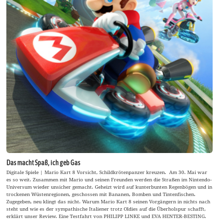
Das macht Spaß, ich geb Gas
Digitale Spiele | Mario Kart 8 Vorsicht, Schildkrötenpanzer kreuzen. Am 30. Mai war
es so weit. Zusammen mit Mario und seinen Freunden werden die Straßen im Nintendo-
Universum wieder unsicher gemacht. Geheizt wird auf kunterbunten Regenbögen und in
trockenen Wüstenregionen, geschossen mit Bananen, Bomben und Tintenfischen.
Zugegeben, neu klingt das nicht. Warum Mario Kart 8 seinen Vorgängern in nichts nach
steht und wie es der sympathische Italiener trotz Oldies auf die Überholspur schafft,
erklärt unser Review. Eine Testfahrt von PHILIPP LINKE und EVA HENTER-BESTING.