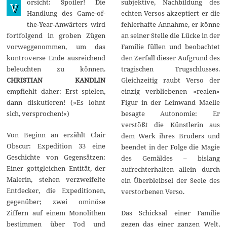
orsicht: Spoiler! Die
subjektive, Nachbildung des
u
V
n
Handlung des Game-of-
echten Versos akzeptiert er die
i
the-Year-Anwärters wird
fehlerhafte Annahme, er könne
2
0
fortfolgend in groben Zügen
an seiner Stelle die Lücke in der
2
vorweggenommen, um das
Familie füllen und beobachtet
5
kontroverse Ende ausreichend
den Zerfall dieser Aufgrund des
beleuchten zu können.
tragischen Trugschlusses.
CHRISTIAN KANDLIN
Gleichzeitig raubt Verso der
empfiehlt daher: Erst spielen,
einzig verbliebenen »realen«
dann diskutieren! (»Es lohnt
Figur in der Leinwand Maelle
sich, versprochen!«)
besagte Autonomie: Er
verstößt die Künstlerin aus
Von Beginn an erzählt Clair
dem Werk ihres Bruders und
Obscur: Expedition 33 eine
beendet in der Folge die Magie
Geschichte von Gegensätzen:
des Gemäldes – bislang
Einer gottgleichen Entität, der
aufrechterhalten allein durch
Malerin, stehen verzweifelte
ein Überbleibsel der Seele des
Entdecker, die Expeditionen,
verstorbenen Verso.
gegenüber; zwei ominöse
Ziffern auf einem Monolithen
Das Schicksal einer Familie
bestimmen über Tod und
gegen das einer ganzen Welt,