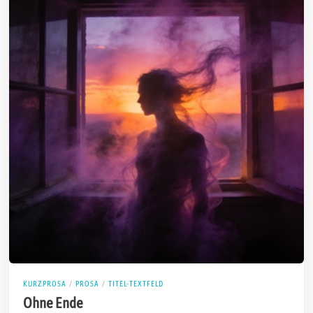
KURZPROSA
/
PROSA
/
TITEL-TEXTFELD
Ohne Ende