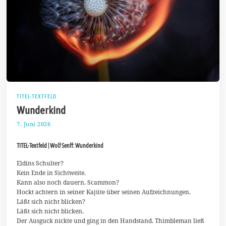
TITEL-TEXTFELD
Wunderkind
7. Juni 2026
1
3
.
TITEL-Textfeld | Wolf Senff: Wunderkind
J
u
n
Eldins Schulter?
i
Kein Ende in Sichtweite.
2
Kann also noch dauern. Scammon?
0
Hockt achtern in seiner Kajüte über seinen Aufzeichnungen.
2
6
Läßt sich nicht blicken?
Läßt sich nicht blicken.
Der Ausguck nickte und ging in den Handstand. Thimbleman ließ