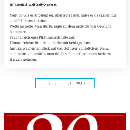
M
TITEL-Textfeld | Wolf Senff: So oder so
a
i
2
Nein, so wie es angelegt sei, überlegte Farb, halte er das Leben für
0
eine Fehlkonstruktion.
2
Wette lächelte. Man dürfe, sagte er, dem nicht zu viel Gewicht
6
beimessen.
Farb tat sich eine Pflaumenschnitte auf.
Tilman reichte ihm einen Löffel mit Schlagsahne.
Annika warf einen Blick auf das Gohliser Schlößchen. Nein,
dachte sie, keinesfalls, man dürfe sich das Geschehen nicht zu
Herzen nehmen.
1
2
3
…
36
WEITER