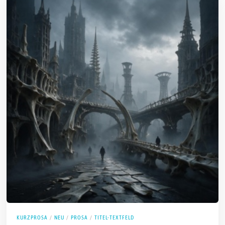
KURZPROSA
/
NEU
/
PROSA
/
TITEL-TEXTFELD