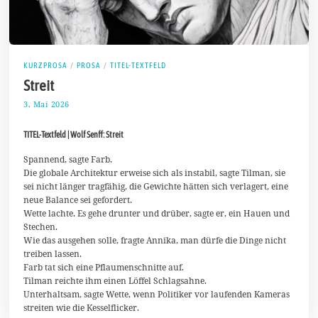
KURZPROSA
/
PROSA
/
TITEL-TEXTFELD
Streit
3. Mai 2026
1
1
.
TITEL-Textfeld | Wolf Senff: Streit
M
a
i
Spannend, sagte Farb.
2
Die globale Architektur erweise sich als instabil, sagte Tilman, sie
0
sei nicht länger tragfähig, die Gewichte hätten sich verlagert, eine
2
neue Balance sei gefordert.
6
Wette lachte. Es gehe drunter und drüber, sagte er, ein Hauen und
Stechen.
Wie das ausgehen solle, fragte Annika, man dürfe die Dinge nicht
treiben lassen.
Farb tat sich eine Pflaumenschnitte auf.
Tilman reichte ihm einen Löffel Schlagsahne.
Unterhaltsam, sagte Wette, wenn Politiker vor laufenden Kameras
streiten wie die Kesselflicker.