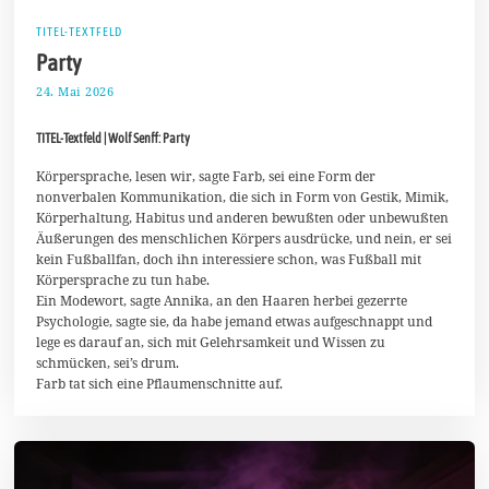
TITEL-TEXTFELD
Party
24. Mai 2026
6
.
J
TITEL-Textfeld | Wolf Senff: Party
u
n
i
Körpersprache, lesen wir, sagte Farb, sei eine Form der
2
nonverbalen Kommunikation, die sich in Form von Gestik, Mimik,
0
Körperhaltung, Habitus und anderen bewußten oder unbewußten
2
Äußerungen des menschlichen Körpers ausdrücke, und nein, er sei
6
kein Fußballfan, doch ihn interessiere schon, was Fußball mit
Körpersprache zu tun habe.
Ein Modewort, sagte Annika, an den Haaren herbei gezerrte
Psychologie, sagte sie, da habe jemand etwas aufgeschnappt und
lege es darauf an, sich mit Gelehrsamkeit und Wissen zu
schmücken, sei’s drum.
Farb tat sich eine Pflaumenschnitte auf.