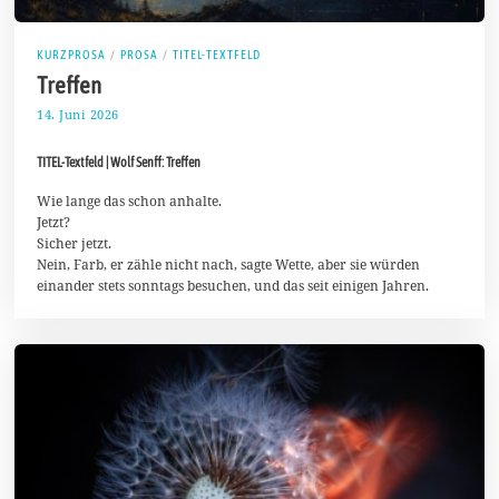
KURZPROSA
/
PROSA
/
TITEL-TEXTFELD
Treffen
14. Juni 2026
2
1
.
TITEL-Textfeld | Wolf Senff: Treffen
J
u
n
Wie lange das schon anhalte.
i
Jetzt?
2
Sicher jetzt.
0
Nein, Farb, er zähle nicht nach, sagte Wette, aber sie würden
2
6
einander stets sonntags besuchen, und das seit einigen Jahren.