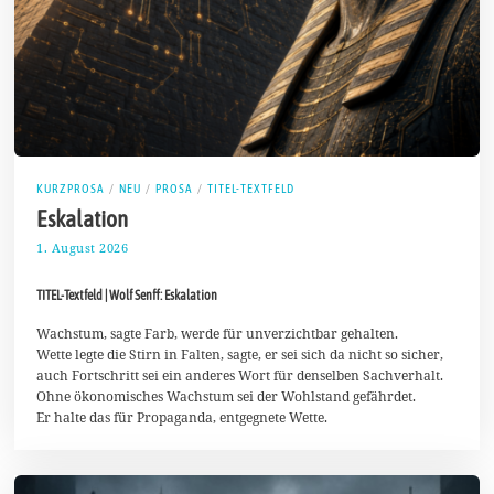
KURZPROSA
/
NEU
/
PROSA
/
TITEL-TEXTFELD
Eskalation
1. August 2026
2
.
A
TITEL-Textfeld | Wolf Senff: Eskalation
u
g
u
Wachstum, sagte Farb, werde für unverzichtbar gehalten.
s
Wette legte die Stirn in Falten, sagte, er sei sich da nicht so sicher,
t
auch Fortschritt sei ein anderes Wort für denselben Sachverhalt.
2
Ohne ökonomisches Wachstum sei der Wohlstand gefährdet.
0
2
Er halte das für Propaganda, entgegnete Wette.
6