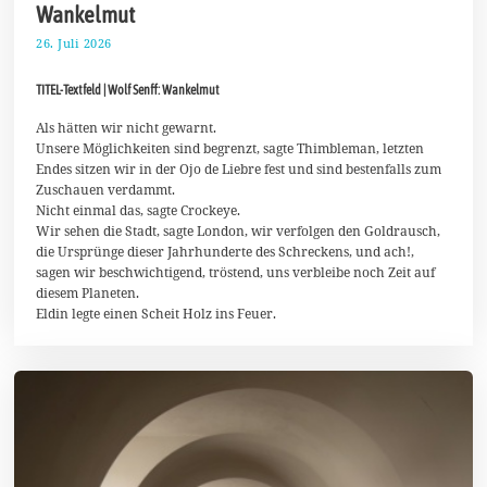
Wankelmut
26. Juli 2026
2
.
A
TITEL-Textfeld | Wolf Senff: Wankelmut
u
g
u
Als hätten wir nicht gewarnt.
s
Unsere Möglichkeiten sind begrenzt, sagte Thimbleman, letzten
t
Endes sitzen wir in der Ojo de Liebre fest und sind bestenfalls zum
2
Zuschauen verdammt.
0
2
Nicht einmal das, sagte Crockeye.
6
Wir sehen die Stadt, sagte London, wir verfolgen den Goldrausch,
die Ursprünge dieser Jahrhunderte des Schreckens, und ach!,
sagen wir beschwichtigend, tröstend, uns verbleibe noch Zeit auf
diesem Planeten.
Eldin legte einen Scheit Holz ins Feuer.