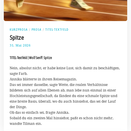
KURZPROSA
/
PROSA
/
TITEL-TEXTFELD
Spitze
31. Mai 2026
8
.
J
TITEL-Textfeld | Wolf Senff: Spitze
u
n
i
Nein, absolut nicht, er habe keine Lust, sich damit zu beschäftigen,
2
sagte Farb.
0
Annika blätterte in ihrem Reisemagazin.
2
Das sei immer dasselbe, sagte Wette, die realen Verhältnisse
6
bildeten sich auf allen Ebenen ab, man lebe nun einmal in einer
Hochleistungsgesellschaft, da fändest du eine schmale Spitze und
eine breite Basis, überall, wo du auch hinsiehst, das sei der Lauf
der Dinge.
Ob das so einfach sei, fragte Annika.
Sobald du ein zweites Mal hinsiehst, paßt es schon nicht mehr,
wandte Tilman ein.