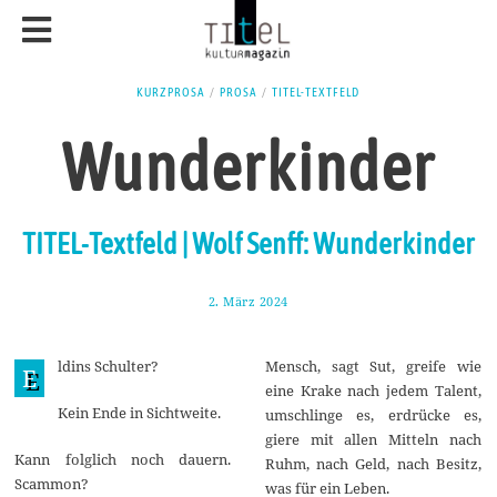
KURZPROSA
/
PROSA
/
TITEL-TEXTFELD
Wunderkinder
TITEL-Textfeld | Wolf Senff: Wunderkinder
2. März 2024
1
0
.
M
ldins Schulter?
Mensch, sagt Sut, greife wie
ä
E
r
eine Krake nach jedem Talent,
z
Kein Ende in Sichtweite.
umschlinge es, erdrücke es,
2
0
giere mit allen Mitteln nach
2
Kann folglich noch dauern.
Ruhm, nach Geld, nach Besitz,
4
Scammon?
was für ein Leben.