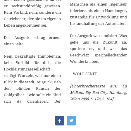
Menschen als einen Ingenieur
er sechsunddreißig gewesen.
toleriere, als einen Handlanger,
Kein Vorbild, nein, sondern ein
zuständig für Entwicklung und
Getriebener, der nie im eigenen
Instandhaltung der Automaten.
Leben angekommen sei.
Der Ausguck war amüsiert. Was
Der Ausguck schlug erneut
gehe uns die Zukunft an,
einen Salto.
spottete er, und was das
Geschwätz speichelleckender
Nein, bekräftigte Thimbleman,
Wunderknaben.
kein Vorbild für dich, die
Hochleistungsgesellschaft
| WOLF SENFF
schlägt Wurzeln, wirf nur einen
Blick in die Stadt, Ausguck, sieh
[Unterbrechertexte aus: Ed
den blinden Rausch der
McBain, Big Bad City, Hamburg,
Goldgräber – wie solle ein Kind
Wien 2000, S. 178, S. 184]
sich da orientieren. Der