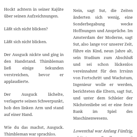
Hockt achtern in seiner Kajüte
Nein, sagt Sut, die Zeiten
über seinen Aufzeichnungen.
änderten sich wenig, eine
Sonderbegabung wecke
Läßt sich nicht blicken?
Hoffnungen und Ansprüche. Im
Amsterdam der Moderne, sagt
Läßt sich nicht blicken.
Sut, also lange vor unserer Zeit,
führe ein Kind, neun Jahre alt,
Der Ausguck nickte und ging in
sein Studium zum Abschluß
den Handstand. Thimbleman
und sei schon lückenlos
ließ einige Sekunden
vereinnahmt für den Irrsinn
verstreichen, bevor er
von Fortschritt und Wachstum,
applaudierte.
Ingenieur wolle er werden,
berichteten die Eltern, sagt Sut,
Der Ausguck lächelte,
und unter dem Schleier der
verlagerte seinen Schwerpunkt,
Nächstenliebe sei er eine feste
hob den linken Arm und stand
Bank im Spiel des
auf einer Hand.
Maschinenwesens.
Wie du das machst, Ausguck.
Lowenthal war Anfang Fünfzig,
Thimbleman war sprachlos.