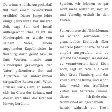
Spanien, wir können es gar
Du erinnerst dich, Ausguck, daß
nicht mehr aufzählen, sagt er,
Sut von einem Wunderkind
und Venedig ersäuft in den
erzählte? Dieser Junge lebte
Fluten.
einige Jahrzehnte vor unserer
Zeit, sagt Sut, und besaß
Sut, erinnerte sich Thimbleman,
außergewöhnliches Talent im
sei wütend geworden. Ein
Klavierspiel; er wurde von
grauenvolles Drehbuch über
seinem Vater, einem
mehrere Jahrhunderte, habe er
angehenden Kapellmeister in
empört ausgerufen, und ob
Salzburg, darin geübt bzw., in
jemand zu belangen sei, der das
Suts Worten, massiv zum
zu verantworten habe! Eben
Klavierspiel gezwungen, der
noch, sagt er, rede alle Welt
Vater präsentierte ihn auf
über Greta Thunberg und das
Auftritten, sie unternahmen
kollabierende Klima, und schon
strapaziöse Reisen nach Wien,
falle, welch ein trefflicher
Brüssel, Paris, Genf, er sonnte
Zufall, aus heiterem Himmel
sich im Glanz des Sohnes, und
dieses Ich-finde-eine-
dieser war über die Grenzen
technische-Lösung-Knäblein
hinweg berühmt.
herab, wahrlich ein Trost,