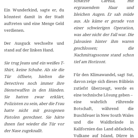
schätzte Carella, mit
ergrauendem Haar und
Ein Wunderkind, sagte er, du
bleichen Augen. Er sah müde
könntest damit in der Stadt
aus. Als käme er gerade von
auftreten und eine Menge Geld
einer schwierigen Operation,
verdienen.
was aber nicht der Fall war. Die
Jalousien hinter ihm waren
Der Ausguck wechselte und
geschlossen; die
stand auf der linken Hand.
Nachmittagssonne stand schon
tief am Horizont.
Sie trug Jeans und ein weißes T-
Shirt, keine Schuhe. Als sie die
Für den Klimawandel, sagt Sut,
Tür öffnete, hielten die
davon zeige sich dieses Büblein
Detectives noch immer ihre
zutiefst überzeugt, werde es
Dienstwaffen in den Händen.
eine technische Lösung geben –
Sie hatten zwar erklärt,
eine wahrlich rührende
Polizisten zu sein, aber die Frau
Botschaft, während die
hatte nicht mit gezogenen
Buschfeuer in New South Wales
Pistolen gerechnet. Sie hätte
und die Waldbrände in
ihnen fast wieder die Tür vor
Kalifornien das Land abfackeln,
der Nase zugeknallt.
Vulkane auf Island, Dürre in