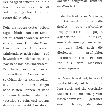
wahrlich zeitgemäß, wahrlich
Der Ausguck tauchte ab in die
ein Wunderkind.
Nacht, nahm drei Schritt
Anlauf, schlug einen Salto und
In der Endzeit jener Moderne,
setzte sich wieder.
sagt Sut, werde – nach uns die
Sintflut – eine aufwendige
Kein erstrebenswertes Leben,
propagandistische Kampagne,
sagte Thimbleman. Der Knabe
Wunderkind inklusive,
sei ausgenutzt worden, wohin
generalstabsmäßig inszeniert
er auch kam. Er habe Opern
mit dem Ziel, noch die
komponiert, sagt Sut, die noch
allerletzten profitablen
Jahrhunderte nach seinem Tod
Ressourcen aus dem Planeten
bewundert worden seien. Und?
und aus dem Menschen
Was habe ihm das eingebracht?
herauszupressen.
Er habe sich an einen
aufwendigen Lebenswandel
Der Mensch, sagt Sut, habe sich
gewöhnt, den er sich in seinen
verabschiedet, sei heraus aus
letzten Jahren nicht länger
dem Spiel, und die Geschicke
habe leisten können, er habe
würden nunmehr einzig vom
auf dem Totenbett behauptet,
Maschinenwesen gestaltet,
vergiftet zu sein, und sei aus
einem Dämon, der den
dem Leben geschieden, da sei