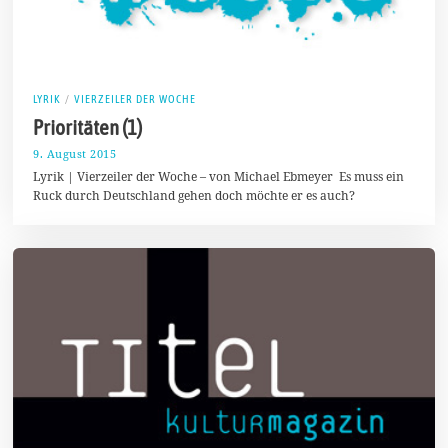
LYRIK
/
VIERZEILER DER WOCHE
Prioritäten (1)
9. August 2015
2
3
Lyrik | Vierzeiler der Woche – von Michael Ebmeyer Es muss ein
.
Ruck durch Deutschland gehen doch möchte er es auch?
S
e
p
t
e
m
b
e
r
2
0
1
6