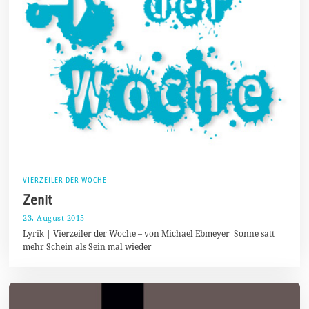
VIERZEILER DER WOCHE
Zenit
23. August 2015
2
3
Lyrik | Vierzeiler der Woche – von Michael Ebmeyer Sonne satt
.
mehr Schein als Sein mal wieder
S
e
p
t
e
m