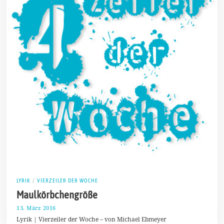
LYRIK
/
VIERZEILER DER WOCHE
Maulkörbchengröße
13. März 2016
2
3
Lyrik | Vierzeiler der Woche – von Michael Ebmeyer
.