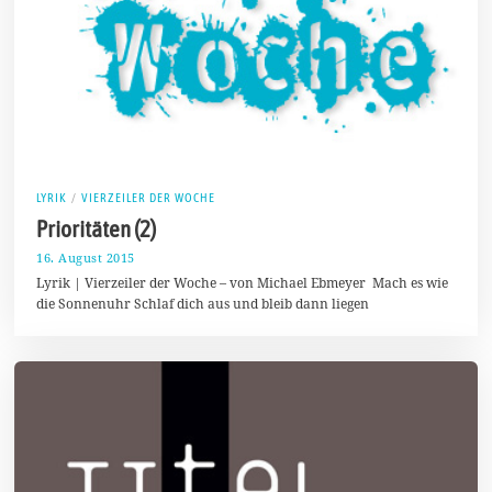
LYRIK
/
VIERZEILER DER WOCHE
Prioritäten (2)
16. August 2015
2
3
Lyrik | Vierzeiler der Woche – von Michael Ebmeyer Mach es wie
.
die Sonnenuhr Schlaf dich aus und bleib dann liegen
S
e
p
t
e
m
b
e
r
2
0
1