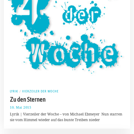
LYRIK
/
VIERZEILER DER WOCHE
Zu den Sternen
10. Mai 2015
2
3
Lyrik | Vierzeiler der Woche – von Michael Ebmeyer Nun starren
.
sie vom Himmel wieder auf das bunte Treiben nieder
S
e
p