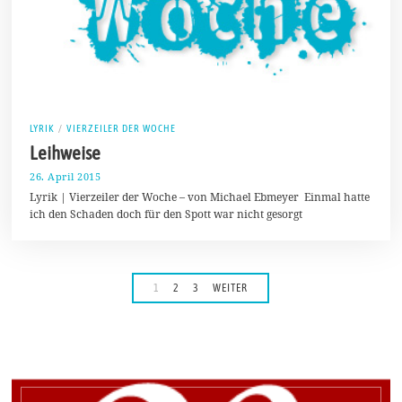
LYRIK
/
VIERZEILER DER WOCHE
Leihweise
26. April 2015
2
3
Lyrik | Vierzeiler der Woche – von Michael Ebmeyer Einmal hatte
.
ich den Schaden doch für den Spott war nicht gesorgt
S
e
p
t
e
m
1
2
3
WEITER
b
e
r
2
0
1
6