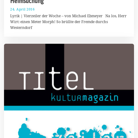
Heimsuchung
24. April 2016
2
3
Lyrik | Vierzeiler der Woche – von Michael Ebmeyer Na los, Herr
.
Wirt: einen Meter Morph! So brüllte der Fremde durchs
S
Westerndorf
e
p
t
e
m
b
e
r
2
0
1
6