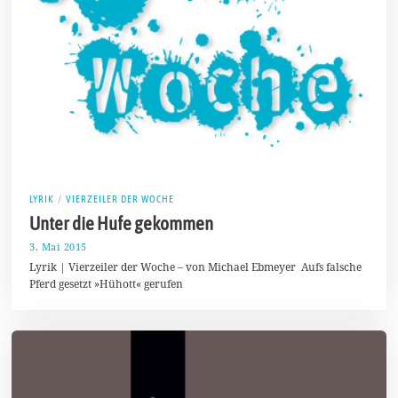
LYRIK
/
VIERZEILER DER WOCHE
Unter die Hufe gekommen
3. Mai 2015
2
1
Lyrik | Vierzeiler der Woche – von Michael Ebmeyer Aufs falsche
.
Pferd gesetzt »Hühott« gerufen
M
a
i
2
0
1
8