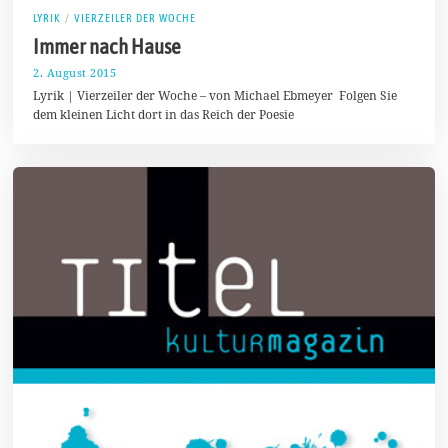
LYRIK
/
VIERZEILER DER WOCHE
Immer nach Hause
2. August 2015
2
3
Lyrik | Vierzeiler der Woche – von Michael Ebmeyer Folgen Sie
.
dem kleinen Licht dort in das Reich der Poesie
S
e
p
t
e
m
b
e
r
2
0
1
6