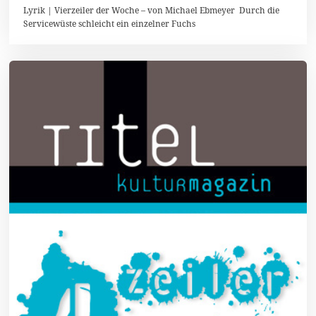
3
Lyrik | Vierzeiler der Woche – von Michael Ebmeyer Durch die
.
Servicewüste schleicht ein einzelner Fuchs
S
e
p
t
e
m
b
e
r
2
0
1
6