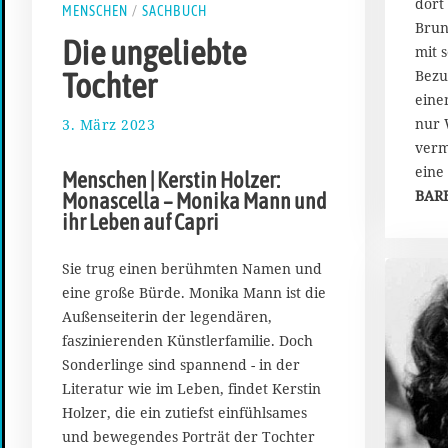
dort
MENSCHEN
/
SACHBUCH
Brune
Die ungeliebte
mit 
Bezu
Tochter
eine
nur 
3. März 2023
1
3
verm
.
eine
Menschen | Kerstin Holzer:
M
BAR
Monascella – Monika Mann und
ä
ihr Leben auf Capri
r
z
2
Sie trug einen berühmten Namen und
0
eine große Bürde. Monika Mann ist die
2
Außenseiterin der legendären,
3
faszinierenden Künstlerfamilie. Doch
Sonderlinge sind spannend - in der
Literatur wie im Leben, findet Kerstin
Holzer, die ein zutiefst einfühlsames
und bewegendes Porträt der Tochter