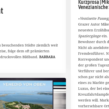
Kurzprosa | Mik
A
Venezianische
p
t
r
i
»
Ventisette Passeg
l
Grazer Autor Mike
2
neuesten Erzählb
0
Spaziergänge
ein. 
2
Bewohner durch d
3
zu besuchenden Städte ziemlich weit
Nicht als anekdote
eise, folge dem oft prämierten
Fremdenführer. Ni
ndrucksvollen Bildband.
BARBARA
Korrespondent und
der großen Tagesze
Verführer und ber
schon gar nicht al
eines zu Markte g
Luxus, der bei ei
Kreuzfahrtdampfe
werden will. Mark
vorhersehbare Ort