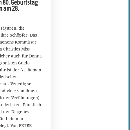
 80. Geburtstag
k
n am 28.
t
o
b
e
e Figuren, die
r
 ihre Schöpfer. Das
2
Simenons Kommissar
0
a Christies Miss
2
icher auch für Donna
2
gonisten Guido
ahr ist der 31. Roman
lerischen
 aus Venedig seit
nd viele von ihnen
k der Verfilmungen)
ellerlisten. Pünktlich
t der Diogenes
Ein Leben in
elegt. Von
PETER