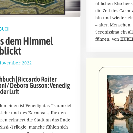
üblichen Klischees
die Zeit des Carne
hin und wieder ei
– alten Menschen,
BUCH
Serenissima ein al
s dem Himmel
führen. Von
HUBE
blickt
 November 2022
2
.
D
hbuch | Riccardo Roiter
e
oni/ Debora Gusson: Venedig
z
der Luft
e
m
b
den einen ist Venedig das Traumziel
e
Liebe und des Karnevals, für den
r
ren erinnert die Stadt an das Ende
2
›Sissi‹-Trilogie, manche fühlen sich
0