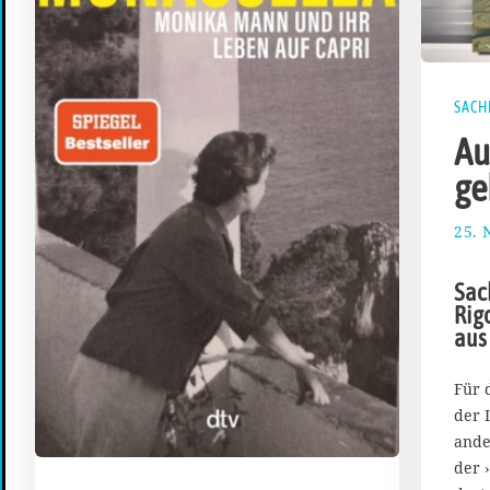
SACH
Au
ge
25.
Sac
Rig
aus 
Für 
der 
ande
der 