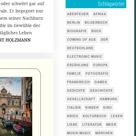
 oder schwört gar auf
Schlagwörter
vale. Er begegnet nur
ABENTEUER
AFRIKA
nem seiner Nachbarn
BERLIN
BILDERBUCH
 die im Gewühle der
BIOGRAFIE
BUCH
ltägliches Leben
RT HOLZMANN
COMING OF AGE
DDR
DEUTSCHLAND
ELECTRONIC MUSIC
ERZÄHLUNG
EUROPA
FAMILIE
FOTOGRAFIE
FRANKREICH
GAMES
GEDICHTE
GESCHICHTE
GESELLSCHAFT
HAMBURG
ITALIEN
KINDER
KINO
KRIEG
KULTURBUCH
LESEN
LIEBE
LITERATUR
MEER
MUSIK/MUSIC
MÄRCHEN