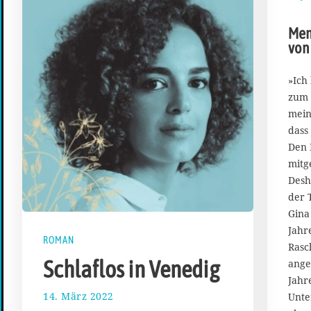
Men
von
»Ich
zum 
mein
dass
Den 
mitg
Desh
der 
Gina
Jahr
ROMAN
Rasc
Schlaflos in Venedig
ange
Jahr
14. März 2022
2
Unte
5