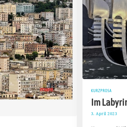
KURZPROSA
Im Labyrin
3. April 2023
1
5
.