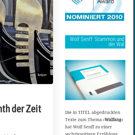
Wolf Senff: Scammon und
der Wal
th der Zeit
Die in TITEL abgedruckten
Texte zum Thema
›Walfang‹
hat Wolf Senff zu einer
sechzigseitigen Erzählung