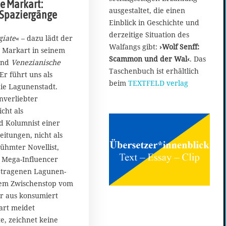
e Markart:
ausgestaltet, die einen
 Spaziergänge
Einblick in Geschichte und
derzeitige Situation des
giate
« – dazu lädt der
Walfangs gibt:
›Wolf Senff:
 Markart in seinem
Scammon und der Wal‹
. Das
and
Venezianische
Taschenbuch ist erhältlich
Er führt uns als
beim
TEXTFELD verlag
ie Lagunenstadt.
nverliebter
cht als
 Kolumnist einer
itungen, nicht als
ühmter Novellist,
s Mega-Influencer
etragenen Lagunen-
nem Zwischenstop vom
r aus konsumiert
art meidet
e, zeichnet keine