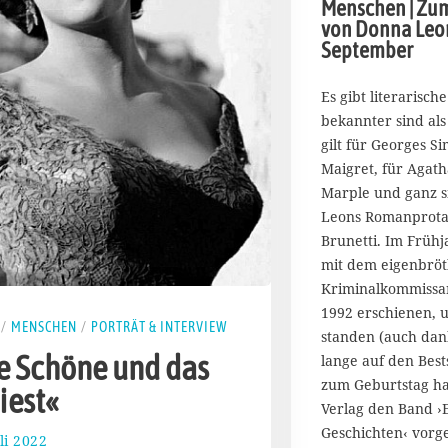
Menschen | Zum
von Donna Leo
September
Es gibt literarisch
bekannter sind als
gilt für Georges 
Maigret, für Agath
Marple und ganz s
Leons Romanprota
Brunetti. Im Frühj
mit dem eigenbröt
Kriminalkommissar
1992 erschienen, u
/
MENSCHEN
/
PORTRÄT & INTERVIEW
standen (auch dan
e Schöne und das
lange auf den Bests
zum Geburtstag ha
iest«
Verlag den Band ›
Geschichten‹ vorg
uli 2022
8