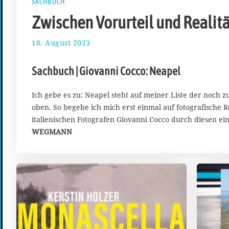
SACHBUCH
Zwischen Vorurteil und Realitä
18. August 2023
2
7
.
Sachbuch | Giovanni Cocco: Neapel
A
u
g
Ich gebe es zu: Neapel steht auf meiner Liste der noch 
u
oben. So begebe ich mich erst einmal auf fotografische R
s
italienischen Fotografen Giovanni Cocco durch diesen ei
t
WEGMANN
2
0
2
3