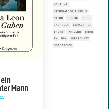
NAHRUNG
NATIONALSOZIALISMUS
NATUR
POLITIK
REISE
SACHBUCH
SCHAUSPIEL
SPORT
THRILLER
TIERE
TV
USA
WIRTSCHAFT
ÖSTERREICH
 ein
nter Mann
022
7
.
O