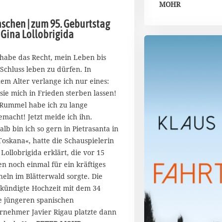
MOHR
.
J
schen | zum 95. Geburtstag
u
 Gina Lollobrigida
l
i
2
 habe das Recht, mein Leben bis
0
Schluss leben zu dürfen. In
2
em Alter verlange ich nur eines:
2
 sie mich in Frieden sterben lassen!
Rummel habe ich zu lange
emacht! Jetzt meide ich ihn.
alb bin ich so gern in Pietrasanta in
Toskana«, hatte die Schauspielerin
 Lollobrigida erklärt, die vor 15
en noch einmal für ein kräftiges
heln im Blätterwald sorgte. Die
kündigte Hochzeit mit dem 34
e jüngeren spanischen
rnehmer Javier Rigau platzte dann