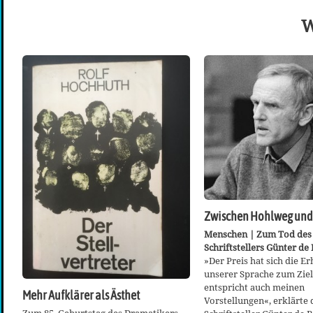
W
Zwischen Hohlweg und
Menschen | Zum Tod des
Schriftstellers Günter de
»Der Preis hat sich die E
unserer Sprache zum Ziel 
entspricht auch meinen
Mehr Aufklärer als Ästhet
Vorstellungen«, erklärte 
Zum 85. Geburtstag des Dramatikers