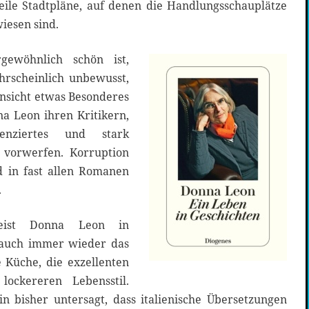
weile Stadtpläne, auf denen die Handlungsschauplätze
iesen sind.
gewöhnlich schön ist,
rscheinlich unbewusst,
Hinsicht etwas Besonderes
na Leon ihren Kritikern,
enziertes und stark
d vorwerfen. Korruption
d in fast allen Romanen
.
eist Donna Leon in
auch immer wieder das
he Küche, die exzellenten
ckereren Lebensstil.
n bisher untersagt, dass italienische Übersetzungen