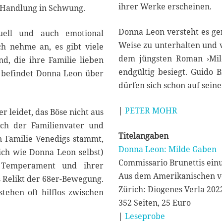
ihrer Werke erscheinen.
e Handlung in Schwung.
Donna Leon versteht es ge
tuell und auch emotional
Weise zu unterhalten und vi
ch nehme an, es gibt viele
dem jüngsten Roman ›Mild
nd, die ihre Familie lieben
endgültig besiegt. Guido 
, befindet Donna Leon über
dürfen sich schon auf seine
|
PETER MOHR
r leidet, das Böse nicht aus
uch der Familienvater und
Titelangaben
n Familie Venedigs stammt,
Donna Leon: Milde Gaben
lich wie Donna Leon selbst)
Commissario Brunettis einu
 Temperament und ihrer
Aus dem Amerikanischen v
s Relikt der 68er-Bewegung.
Zürich: Diogenes Verla 202
tehen oft hilflos zwischen
352 Seiten, 25 Euro
|
Leseprobe