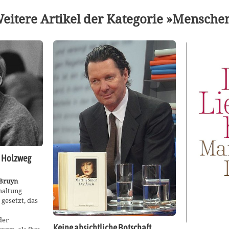
eitere Artikel der Kategorie »Mensche
 Holzweg
 Bruyn
rhaltung
gesetzt, das
der
Keine absichtliche Botschaft