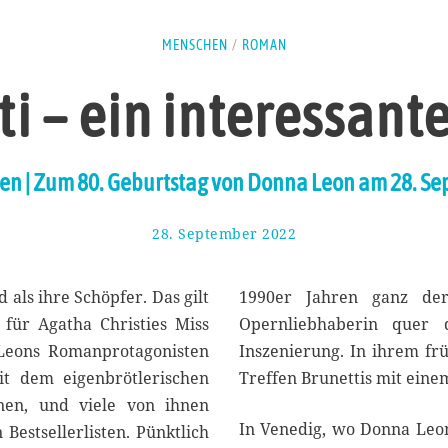
MENSCHEN
/
ROMAN
ti – ein interessant
n | Zum 80. Geburtstag von Donna Leon am 28. S
28. September 2022
7
.
O
k
d als ihre Schöpfer. Das gilt
1990er Jahren ganz der 
t
für Agatha Christies Miss
Opernliebhaberin quer
o
Leons Romanprotagonisten
Inszenierung. In ihrem fr
b
e
it dem eigenbrötlerischen
Treffen Brunettis mit eine
r
nen, und viele von ihnen
2
In Venedig, wo Donna Leon 
Bestsellerlisten. Pünktlich
0