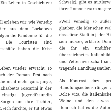
2
Schweiz), gibt es mittler
Ein Leben in Geschichten‹
2
ihrer Romane extra ausgew
»Weil Venedig so außer
ll erleben wir, wie Venedig
glauben die Menschen wah
eder aus dem Lockdown
dass diese Stadt in jeder 
lgen die Pandemie für die
sein müsse«, erklärte Don
e. Die Touristen sind
die ihr ein undiffer
Geschäfte haben die Krise
überzeichnetes Italienbil
und Vetternwirtschaft sin
Leben wieder erwacht, so
tragende Handlungssäulen
uch der Roman. Erst nach
Als Kontrast dazu pr
 die nicht mehr ganz junge,
Handlungsnebensträngen 
Elisabetta Foscarini in der
Dolce Vita, die italienisc
einstige Jugendfreundin
Weine und den etwas lo
 Sorgen um ihre Tochter,
Dennoch hat es die Autori
»Ich fürchte, er tut etwas