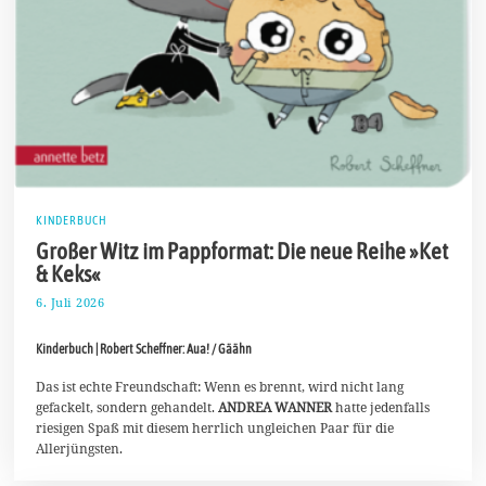
KINDERBUCH
Großer Witz im Pappformat: Die neue Reihe »Ket
& Keks«
6. Juli 2026
2
0
.
Kinderbuch | Robert Scheffner: Aua! / Gäähn
J
u
l
Das ist echte Freundschaft: Wenn es brennt, wird nicht lang
i
gefackelt, sondern gehandelt.
ANDREA WANNER
hatte jedenfalls
2
riesigen Spaß mit diesem herrlich ungleichen Paar für die
0
Allerjüngsten.
2
6