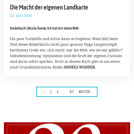
Die Macht der eigenen Landkarte
22. Juni 2026
6
.
J
Kinderbuch | Nicola Davies: Ich mal mir meine Welt
u
l
i
Ein paar Farbstifte und schon kann es losgehen: Wem fällt beim
2
Titel dieses Bilderbuchs nicht ganz spontan Pippi Langstrumpfs
0
berühmtes Credo ein: »Ich mach' mir die Welt, wie sie mir gefällt«?
2
Selbstbestimmung, Optimismus und die Kraft der eigenen Fantasie
6
sind darin sofort spürbar. Doch in diesem Buch geht es um etwas
noch Grundsätzlicheres, findet
ANDREA WANNER
.
1
2
3
…
87
WEITER