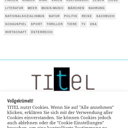
ITALIEN
KINDER
KINO
KRIEG
KULTURBUCH
LESEN
LIEBE
LITERATUR
MEER
MUSIK/MUSIC
MÄRCHEN
NAHRUNG
NATIONALSOZIALISMUS
NATUR
POLITIK
REISE
SACHBUCH
SCHAUSPIEL
SPORT
THRILLER
TIERE
TV
USA
WIRTSCHAFT
ÖSTERREICH
Vollgekrümelt!
TITEL nutzt Cookies. Wenn Sie auf "Alle annehmen"
klicken, erklären Sie sich mit der Verwendung aller
Cookies einverstanden. Sie können Cookies jedoch
auch ablehnen oder die "Cookie-Einstellungen"
besuchen, um eine kontrollierte Zustimmung zu