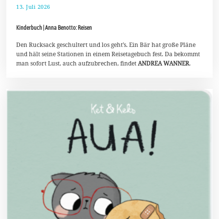
13. Juli 2026
2
5
.
Kinderbuch | Anna Benotto: Reisen
J
u
l
Den Rucksack geschultert und los geht’s. Ein Bär hat große Pläne
i
und hält seine Stationen in einem Reisetagebuch fest. Da bekommt
2
man sofort Lust, auch aufzubrechen, findet
ANDREA WANNER
.
0
2
6