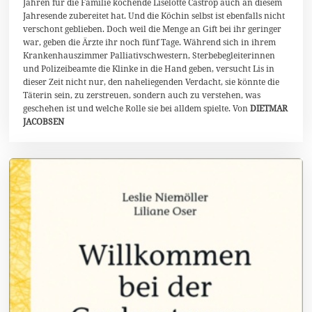
Jahren für die Familie kochende Liselotte Castrop auch an diesem
6
Jahresende zubereitet hat. Und die Köchin selbst ist ebenfalls nicht
verschont geblieben. Doch weil die Menge an Gift bei ihr geringer
war, geben die Ärzte ihr noch fünf Tage. Während sich in ihrem
Krankenhauszimmer Palliativschwestern, Sterbebegleiterinnen
und Polizeibeamte die Klinke in die Hand geben, versucht Lis in
dieser Zeit nicht nur, den naheliegenden Verdacht, sie könnte die
Täterin sein, zu zerstreuen, sondern auch zu verstehen, was
geschehen ist und welche Rolle sie bei alldem spielte. Von
DIETMAR
JACOBSEN