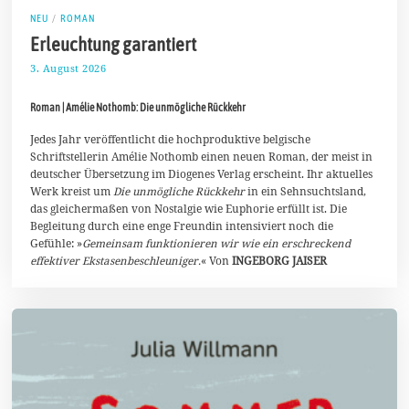
NEU
/
ROMAN
Erleuchtung garantiert
3. August 2026
5
.
A
Roman | Amélie Nothomb: Die unmögliche Rückkehr
u
g
u
Jedes Jahr veröffentlicht die hochproduktive belgische
s
Schriftstellerin Amélie Nothomb einen neuen Roman, der meist in
t
deutscher Übersetzung im Diogenes Verlag erscheint. Ihr aktuelles
2
Werk kreist um
Die unmögliche Rückkehr
in ein Sehnsuchtsland,
0
2
das gleichermaßen von Nostalgie wie Euphorie erfüllt ist. Die
6
Begleitung durch eine enge Freundin intensiviert noch die
Gefühle: »
Gemeinsam funktionieren wir wie ein erschreckend
effektiver Ekstasenbeschleuniger.
« Von
INGEBORG JAISER