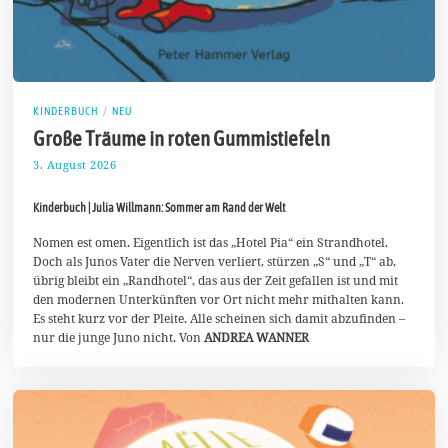
KINDERBUCH
/
NEU
Große Träume in roten Gummistiefeln
3. August 2026
5
.
A
Kinderbuch | Julia Willmann: Sommer am Rand der Welt
u
g
u
Nomen est omen. Eigentlich ist das „Hotel Pia“ ein Strandhotel.
s
Doch als Junos Vater die Nerven verliert, stürzen „S“ und „T“ ab,
t
übrig bleibt ein „Randhotel“, das aus der Zeit gefallen ist und mit
2
den modernen Unterkünften vor Ort nicht mehr mithalten kann.
0
2
Es steht kurz vor der Pleite. Alle scheinen sich damit abzufinden –
6
nur die junge Juno nicht. Von
ANDREA WANNER