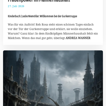
27. Juli 2026
2
.
A
Kinderbuch | Leslie Niemöller: Willkommen bei der Gurkentruppe
u
g
u
Was für ein Auftritt! Reh Rosa steht eines schönen Tages einfach
s
vor der Tür der Gurkentruppe und erklärt, sie wolle einziehen.
t
Warum? Ganz klar: In dem fünfköpfigen Männerhaushalt fehlt ein
2
Mädchen. Wenn das mal gut geht, überlegt
ANDREA WANNER
0
2
6