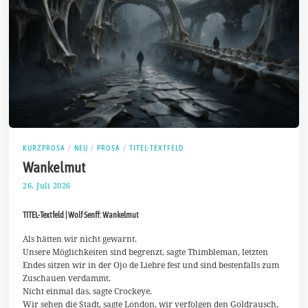
KURZPROSA
/
NEU
/
PROSA
/
TITEL-TEXTFELD
Wankelmut
26. Juli 2026
2
.
A
TITEL-Textfeld | Wolf Senff: Wankelmut
u
g
u
Als hätten wir nicht gewarnt.
s
Unsere Möglichkeiten sind begrenzt, sagte Thimbleman, letzten
t
Endes sitzen wir in der Ojo de Liebre fest und sind bestenfalls zum
2
Zuschauen verdammt.
0
2
Nicht einmal das, sagte Crockeye.
6
Wir sehen die Stadt, sagte London, wir verfolgen den Goldrausch,