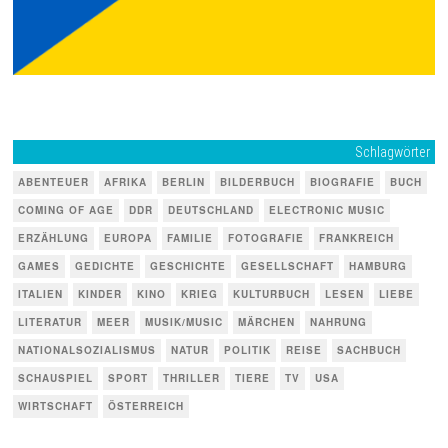
Schlagwörter
ABENTEUER
AFRIKA
BERLIN
BILDERBUCH
BIOGRAFIE
BUCH
COMING OF AGE
DDR
DEUTSCHLAND
ELECTRONIC MUSIC
ERZÄHLUNG
EUROPA
FAMILIE
FOTOGRAFIE
FRANKREICH
GAMES
GEDICHTE
GESCHICHTE
GESELLSCHAFT
HAMBURG
ITALIEN
KINDER
KINO
KRIEG
KULTURBUCH
LESEN
LIEBE
LITERATUR
MEER
MUSIK/MUSIC
MÄRCHEN
NAHRUNG
NATIONALSOZIALISMUS
NATUR
POLITIK
REISE
SACHBUCH
SCHAUSPIEL
SPORT
THRILLER
TIERE
TV
USA
WIRTSCHAFT
ÖSTERREICH