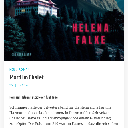
NEU
/
ROMAN
Mord im Chalet
27. Juli 2026
2
.
A
Roman | Helena Falke: Noch fünf Tage
u
g
u
Schlimmer hätte der Silvesterabend für die steinreiche Familie
s
Harman nicht verlaufen können. In ihrem noblen Schweizer
t
Chalet bei Davos fällt die vierköpfige Sippe einem Giftanschlag
2
zum Opfer. Das Polonium-210 war im Festessen, dass die seit sieben
0
2