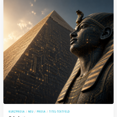
KURZPROSA
/
NEU
/
PROSA
/
TITEL-TEXTFELD