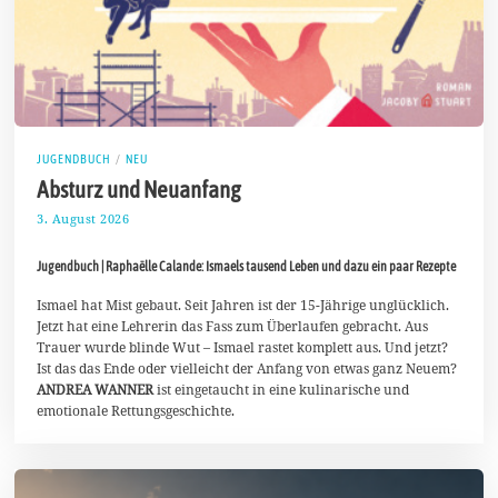
JUGENDBUCH
/
NEU
Absturz und Neuanfang
3. August 2026
5
.
A
Jugendbuch | Raphaëlle Calande: Ismaels tausend Leben und dazu ein paar Rezepte
u
g
u
Ismael hat Mist gebaut. Seit Jahren ist der 15-Jährige unglücklich.
s
Jetzt hat eine Lehrerin das Fass zum Überlaufen gebracht. Aus
t
Trauer wurde blinde Wut – Ismael rastet komplett aus. Und jetzt?
2
Ist das das Ende oder vielleicht der Anfang von etwas ganz Neuem?
0
2
ANDREA WANNER
ist eingetaucht in eine kulinarische und
6
emotionale Rettungsgeschichte.