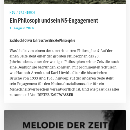
NEU
/
SACHBUCH
Ein Philosoph und sein NS-Engagement
1. August 2026
1
.
A
Sachbuch | Oliver Jahraus: Verstrickte Philosophie
u
g
u
Was bleibt von einem der umstrittensten Philosophen? Auf der
s
einen Seite steht einer der größten Philosophen des 20.
t
Jahrhunderts, einer der wenigen Philosophen seiner Zeit, die noch
2
eine Denkschule begründen konnten, mit prominenten Schülern
0
2
wie Hannah Arendt und Karl Löwith, über die historischen
6
Brüche von 1933 und 1945 hinweg; auf der anderen Seite steht
sein Engagement für den Nationalsozialismus, der für ein
Menschheitsverbrechen verantwortlich ist. Und wie passt das alles
zusammen? Von
DIETER KALTWASSER