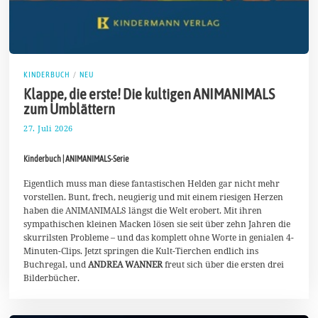
KINDERBUCH
/
NEU
Klappe, die erste! Die kultigen ANIMANIMALS
zum Umblättern
27. Juli 2026
5
.
A
Kinderbuch | ANIMANIMALS-Serie
u
g
u
Eigentlich muss man diese fantastischen Helden gar nicht mehr
s
vorstellen. Bunt, frech, neugierig und mit einem riesigen Herzen
t
haben die ANIMANIMALS längst die Welt erobert. Mit ihren
2
sympathischen kleinen Macken lösen sie seit über zehn Jahren die
0
2
skurrilsten Probleme – und das komplett ohne Worte in genialen 4-
6
Minuten-Clips. Jetzt springen die Kult-Tierchen endlich ins
Buchregal, und
ANDREA WANNER
freut sich über die ersten drei
Bilderbücher.