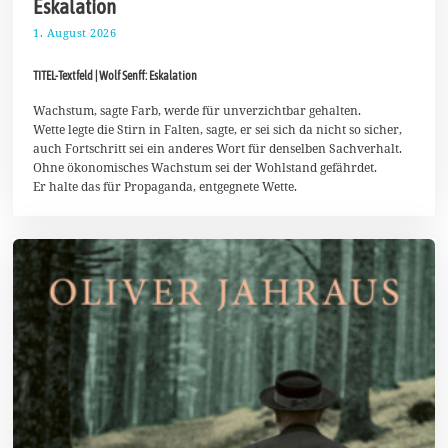
Eskalation
1. August 2026
2
.
A
TITEL-Textfeld | Wolf Senff: Eskalation
u
g
u
Wachstum, sagte Farb, werde für unverzichtbar gehalten.
s
Wette legte die Stirn in Falten, sagte, er sei sich da nicht so sicher,
t
auch Fortschritt sei ein anderes Wort für denselben Sachverhalt.
2
Ohne ökonomisches Wachstum sei der Wohlstand gefährdet.
0
2
Er halte das für Propaganda, entgegnete Wette.
6