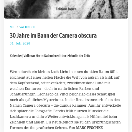
NEU
/
SACHBUCH
30 Jahre im Bann der Camera obscura
31. Juli 2026
3
1
.
Kalender | Volkmar Herre: Kalenderedition ›Melodie der Zeit‹
J
u
l
i
Wenn durch ein kleines Loch Licht in einen dunklen Raum fällt,
2
erscheint auf einer hellen Fläche die Welt von außen als Bild: auf
0
dem Kopf stehend, seitenverkehrt, zweidimensional und mit
2
6
weichen Konturen – doch in natürlichen Farben und
Schattierungen. Leonardo da Vinci beschrieb dieses Schauspiel
noch als »göttliches Mysterium«. In der Renaissance erhielt es den
Namen Camera obscura – die dunkle Kammer. Aus ihr entwickelte
sich später die Fotografie. Bereits früh nutzten Künstler die
Lochkamera und ihre Weiterentwicklungen als Hilfsmittel beim
Zeichnen und Malen. Bis heute gehört sie zu den ursprünglichsten
Formen des fotografischen Sehens. Von
MARC PESCHKE