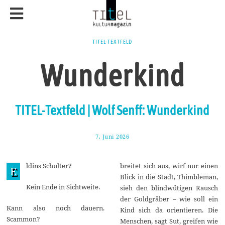
TITEL-TEXTFELD
Wunderkind
TITEL-Textfeld | Wolf Senff: Wunderkind
7. Juni 2026
1
3
.
J
ldins Schulter?
breitet sich aus, wirf nur einen
u
E
n
Blick in die Stadt, Thimbleman,
i
Kein Ende in Sichtweite.
sieh den blindwütigen Rausch
2
0
der Goldgräber – wie soll ein
2
Kann also noch dauern.
Kind sich da orientieren. Die
6
Scammon?
Menschen, sagt Sut, greifen wie