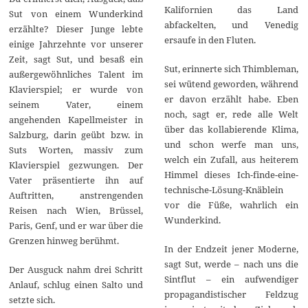
Kalifornien das Land
Sut von einem Wunderkind
abfackelten, und Venedig
erzählte? Dieser Junge lebte
ersaufe in den Fluten.
einige Jahrzehnte vor unserer
Zeit, sagt Sut, und besaß ein
Sut, erinnerte sich Thimbleman,
außergewöhnliches Talent im
sei wütend geworden, während
Klavierspiel; er wurde von
er davon erzählt habe. Eben
seinem Vater, einem
noch, sagt er, rede alle Welt
angehenden Kapellmeister in
über das kollabierende Klima,
Salzburg, darin geübt bzw. in
und schon werfe man uns,
Suts Worten, massiv zum
welch ein Zufall, aus heiterem
Klavierspiel gezwungen. Der
Himmel dieses Ich-finde-eine-
Vater präsentierte ihn auf
technische-Lösung-Knäblein
Auftritten, anstrengenden
vor die Füße, wahrlich ein
Reisen nach Wien, Brüssel,
Wunderkind.
Paris, Genf, und er war über die
Grenzen hinweg berühmt.
In der Endzeit jener Moderne,
sagt Sut, werde – nach uns die
Der Ausguck nahm drei Schritt
Sintflut – ein aufwendiger
Anlauf, schlug einen Salto und
propagandistischer Feldzug
setzte sich.