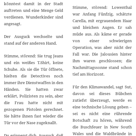
könntest damit in der Stadt
Stimme, störend: Lowenthal
auftreten und eine Menge Geld
war Anfang Fünfzig, schätzte
verdienen. Wunderkinder sind
Carella, mit ergrauendem Haar
angesagt.
und bleichen Augen. Er sah
müde aus. Als käme er gerade
Der Ausguck wechselte und
von einer schwierigen
stand auf der anderen Hand.
Operation, was aber nicht der
Fall war. Die Jalousien hinter
Stimme, störend: Sie trug Jeans
ihm waren geschlossen; die
und ein weißes T.Shirt, keine
Nachmittagssonne stand schon
Schuhe. Als sie die Tür öffnete,
tief am Horizont.
hielten die Detectives noch
immer ihre Dienstwaffen in den
Für den Klimawandel, sagt Sut,
Händen. Sie hatten zwar
davon sei dieses Bübchen
erklärt, Polizisten zu sein, aber
zutiefst überzeugt, werde es
die Frau hatte nicht mit
eine technische Lösung geben –
gezogenen Pistolen gerechnet.
sei es nicht eine rührende
Sie hätte ihnen fast wieder die
Botschaft zu hören, während
Tür vor der Nase zugeknallt.
die Buschfeuer in New South
Wales und die Waldbrände in
Du erinnerst dich, Ausguck, daß