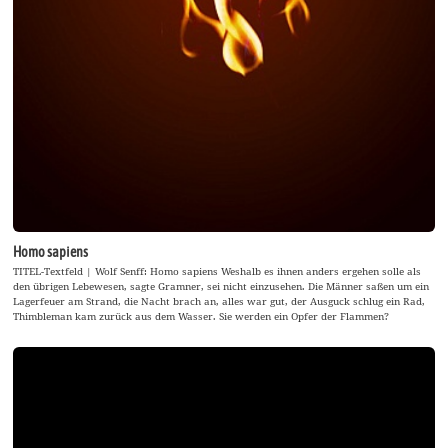
Homo sapiens
TITEL-Textfeld | Wolf Senff: Homo sapiens Weshalb es ihnen anders ergehen solle als
den übrigen Lebewesen, sagte Gramner, sei nicht einzusehen. Die Männer saßen um ein
Lagerfeuer am Strand, die Nacht brach an, alles war gut, der Ausguck schlug ein Rad,
Thimbleman kam zurück aus dem Wasser. Sie werden ein Opfer der Flammen?