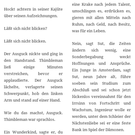
eine Krake nach jedem Talent,
Hockt achtern in seiner Kajüte
umschlingen es, erdrücken es,
über seinen Aufzeichnungen.
gieren mit allen Mitteln nach
Ruhm, nach Geld, nach Besitz,
Läßt sich nicht blicken?
was für ein Leben.
Läßt sich nicht blicken.
Nein, sagt Sut, die Zeiten
ändern sich wenig, eine
Der Ausguck nickte und ging in
Sonderbegabung weckt
den Handstand. Thimbleman
Hoffnungen und Ansprüche.
ließ einige Minuten
Ein Junge in Amsterdam, sagt
verstreichen, bevor er
Sut, neun Jahre alt, führe
applaudierte. Der Ausguck
soeben sein Studium zum
lächelte, verlagerte seinen
Abschluß und sei schon jetzt
Schwerpunkt, hob den linken
lückenlos vereinnahmt für den
Arm und stand auf einer Hand.
Irrsinn von Fortschritt und
Wachstum, Ingenieur wolle er
Wie du das machst, Ausguck.
werden, unter dem Schleier der
Thimbleman war sprachlos.
Nächstenliebe sei er eine feste
Bank im Spiel der Dämonen.
Ein Wunderkind, sagte er, du