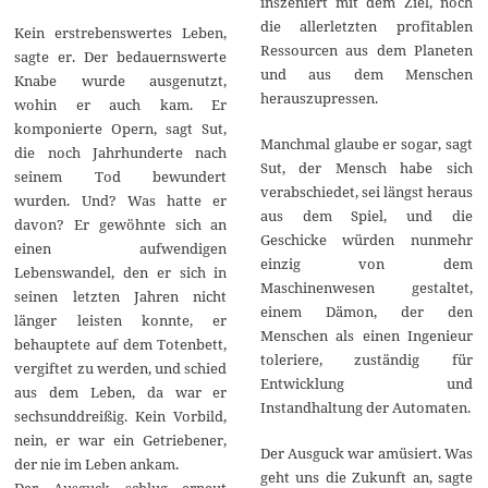
inszeniert mit dem Ziel, noch
die allerletzten profitablen
Kein erstrebenswertes Leben,
Ressourcen aus dem Planeten
sagte er. Der bedauernswerte
und aus dem Menschen
Knabe wurde ausgenutzt,
herauszupressen.
wohin er auch kam. Er
komponierte Opern, sagt Sut,
Manchmal glaube er sogar, sagt
die noch Jahrhunderte nach
Sut, der Mensch habe sich
seinem Tod bewundert
verabschiedet, sei längst heraus
wurden. Und? Was hatte er
aus dem Spiel, und die
davon? Er gewöhnte sich an
Geschicke würden nunmehr
einen aufwendigen
einzig von dem
Lebenswandel, den er sich in
Maschinenwesen gestaltet,
seinen letzten Jahren nicht
einem Dämon, der den
länger leisten konnte, er
Menschen als einen Ingenieur
behauptete auf dem Totenbett,
toleriere, zuständig für
vergiftet zu werden, und schied
Entwicklung und
aus dem Leben, da war er
Instandhaltung der Automaten.
sechsunddreißig. Kein Vorbild,
nein, er war ein Getriebener,
Der Ausguck war amüsiert. Was
der nie im Leben ankam.
geht uns die Zukunft an, sagte
Der Ausguck schlug erneut