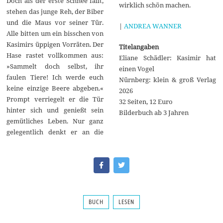
Doch als der erste Schnee fällt,
wirklich schön machen.
stehen das junge Reh, der Biber
und die Maus vor seiner Tür.
|
ANDREA WANNER
Alle bitten um ein bisschen von
Kasimirs üppigen Vorräten. Der
Titelangaben
Hase rastet vollkommen aus:
Eliane Schädler: Kasimir hat
»Sammelt doch selbst, ihr
einen Vogel
faulen Tiere! Ich werde euch
Nürnberg: klein & groß Verlag
keine einzige Beere abgeben.«
2026
Prompt verriegelt er die Tür
32 Seiten, 12 Euro
hinter sich und genießt sein
Bilderbuch ab 3 Jahren
gemütliches Leben. Nur ganz
gelegentlich denkt er an die
BUCH
LESEN