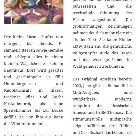
Jahreszeiten und die
wechselnde Stimmung des
Hasen abgestimmt. Die
großformatigen Zeichnungen
nehmen deutlich mehr Platz ein
Der kleine Hase schuftet von
als der Text. Sie laden Kinder
morgens bis abends. Er
aktiv dazu ein, die gemütliche,
sammelt Beeren sowie Gemüse
vollgestopfte Bude des Hasen
und schleppt alles in einem
und das wuselige Leben im
kleinen Wägelchen zu seinem
Wald genauer zu erkunden.
Baumhaus. Dort wird gesaftet
und geschnippelt: Er füllt
Das Original erschien bereits
Holundergulasch und
2023, jetzt gibt es die handliche
Knoblauchsaft in Gläser,
Midi-Ausgabe, eine
trocknet Pilze und kocht
wunderbare, moderne
Kastanienbrei, bis seine
Adaption des klassischen
Speisekammer bis zur Decke
Ameise-und-Grille-Themas. Die
gefüllt ist. Von ihm aus kann
stimmungsvolle Bildsprache
der Winter kommen!
zeigt einfühlsam, dass Teilen
und Gesellschaft das Leben erst