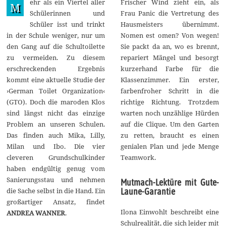
ehr als ein Viertel aller
Frischer Wind zieht ein, als
u
M
n
Schülerinnen und
Frau Panic die Vertretung des
i
Schüler isst und trinkt
Hausmeisters übernimmt.
2
0
in der Schule weniger, nur um
Nomen est omen? Von wegen!
2
den Gang auf die Schultoilette
Sie packt da an, wo es brennt,
6
zu vermeiden. Zu diesem
repariert Mängel und besorgt
erschreckenden Ergebnis
kurzerhand Farbe für die
kommt eine aktuelle Studie der
Klassenzimmer. Ein erster,
›German Toilet Organization‹
farbenfroher Schritt in die
(GTO). Doch die maroden Klos
richtige Richtung. Trotzdem
sind längst nicht das einzige
warten noch unzählige Hürden
Problem an unseren Schulen.
auf die Clique. Um den Garten
Das finden auch Mika, Lilly,
zu retten, braucht es einen
Milan und Ibo. Die vier
genialen Plan und jede Menge
cleveren Grundschulkinder
Teamwork.
haben endgültig genug vom
Sanierungsstau und nehmen
Mutmach-Lektüre mit Gute-
die Sache selbst in die Hand. Ein
Laune-Garantie
großartiger Ansatz, findet
Ilona Einwohlt beschreibt eine
ANDREA WANNER
.
Schulrealität, die sich leider mit