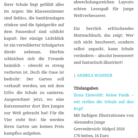
abwechslungsreichen Layouts
ihrer Schule liegt gefühlt alles
echten Lesespaß für junge
im Argen: Die Klassenzimmer
Weltverbesserer.
sind lieblos, die Sanitäranlagen
stinken und die Spielgeräte auf
Ein herrlich erfrischendes
dem Pausenhof sind schlicht
Mutmachbuch, das zeigt: Wer
kaputt. Der einzige Lichtblick
sich nicht beschwert, sondern
ist ein verwilderter Schulgarten
selbst anpackt, kann Schule
direkt nebenan. Hierhin
verändern – absolut lesenswert
schleichen sich die Freunde
und fantastisch illustriert!
heimlich – obwohl es streng
verboten ist. Doch die Oase ist
|
ANDREA WANNER
bedroht: Der Garten soll
verkauft werden, um mit dem
Titelangaben
Erlös die Schule zu sanieren.
Ilona Einwohlt: Keine Panik –
Ausgerechnet jetzt, wo eine
wir stellen die Schule auf den
Katzenmutter dort ihre Jungen
Kopf
zur Welt gebracht hat! Für die
Mit farbigen Illustrationen von
Vier steht fest: Sie werden
Alexandra Junge
ihren Garten um keinen Preis
Grevenbroich: Südpol 2026
kampflos aufgeben.
170 Seiten, 16 Euro