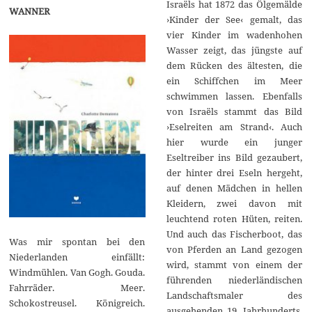
Israëls hat 1872 das Ölgemälde
WANNER
›Kinder der See‹ gemalt, das
vier Kinder im wadenhohen
Wasser zeigt, das jüngste auf
dem Rücken des ältesten, die
ein Schiffchen im Meer
schwimmen lassen. Ebenfalls
von Israëls stammt das Bild
›Eselreiten am Strand‹. Auch
hier wurde ein junger
Eseltreiber ins Bild gezaubert,
der hinter drei Eseln hergeht,
auf denen Mädchen in hellen
Kleidern, zwei davon mit
leuchtend roten Hüten, reiten.
Und auch das Fischerboot, das
Was mir spontan bei den
von Pferden an Land gezogen
Niederlanden einfällt:
wird, stammt von einem der
Windmühlen. Van Gogh. Gouda.
führenden niederländischen
Fahrräder. Meer.
Landschaftsmaler des
Schokostreusel. Königreich.
ausgehenden 19. Jahrhunderts,