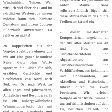
Windmühlen. Tulpen. Wer
Anton Mauve. Ganz
wirklich viel über das Land im
selbstverständlich fügen sich
nördlichen Westeuropa wissen
diese Miniszenen in das bunte
möchte, kann sich Charlotte
Treiben am Strand ein.
Dematons und ihrem üppigen
Bilderbuch anvertrauen. Da
28 dieser meisterhaften
fehlt es an nichts!
Kompositionen angelehnt an
den Stil alter Meister aus Alt
28 Doppelseiten aus der
und Neu, aus
Vogelperspektive nehmen uns
Selbstbeobachtetem und
mit auf eine ganze besondere
Abgeschautem, aus
Reise. Ganz ohne Worte
Selbstverständlichem und
sprechen die Bilder für sich,
Verblüffendem, aus Bekanntem
erzählen Geschichte und
und Unbekanntem, aus
Geschichten von Nord nach
Aktuellem und Historischem
Süd, von Ost nach West, zu
führen durch die zwölf
allen Tages- und Jahreszeiten,
Provinzen. Wir erleben
Alltägliches und Besonderes. Es
Neujahr an der Küste, tummeln
ist ein außergewöhnliches
uns auf Schlittschuhen auf dem
Wimmelbilderbuch, das mit
Eis, besuchen Freizeit- und
viel Wissen, Neugierde und