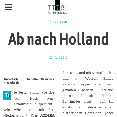
KINDERBUCH
Ab nach Holland
25. Juli 2016
1
7
.
A
der helle Sand mit Menschen im
u
g
und am Wasser. Einige
Kinderbuch | Charlotte Dematons:
u
Niederlande
Personengruppen fallen beim
s
t
genauen Hinsehen – und das
ie Ferien stehen vor der
2
D
muss man, denn sie sind keinen
0
Tür. Noch kein
1
Zentimeter groß – auf. Sie
Urlaubsziel ausgesucht?
7
entstammen unterschiedlichen
Wie wär’s denn mit den
historischen Gemälden. Jozef
Niederlanden? Von
ANDREA