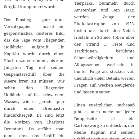
Tierparks, bummeln durch
Sorgfalt komponiert wurde.
Amsterdam und Den Haag,
werden Zeuge der
Den Einstieg – ganz ohne
Flutkatastrophe von 1953,
Vorsatzpapier – macht ein
tasten uns durch den Nebel,
gespenstisches, düsteres Bild,
frösteln im Schnee, toben über
das die Sage vom Fliegenden
den Strand … Feste und
Holländer aufgreift. Ein
Traditionen, berühmte
Kapitän wurde durch einen
Sehenswürdigkeiten und
Fluch dazu verdammt, bis zum
Alltagsszenen wechseln in
Jüngsten Tag mit seinem
bunter Folge ab, stecken voll
Gespensterschiff über die
unendlich vieler Details, werfen
Meere irren zu müssen. Wir
Fragen auf, wecken Neugierde
sehen den Fliegenden
und lassen staunen.
Holländer auf fast schwarzem
Wasser, wie er gerade quer
Einen zusätzlichen Suchspaß
durch einen Dreimaster
gibt es auch noch: auf jeder
hindurchsegelt. Da sind jetzt
Doppelseite ist ein
die Notizen von Charlotte
Gartenzwerg zu entdecken, der
Dematons. Da erfährt man
kleine Kapitän mit seinem
dann, dass das Schiff ein
Schiff Nieleck aus einer Trilogie