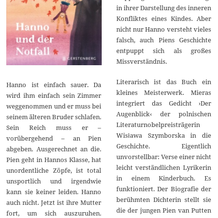
in ihrer Darstellung des inneren
Konfliktes eines Kindes. Aber
nicht nur Hanno versteht vieles
falsch, auch Piens Geschichte
entpuppt sich als großes
Missverständnis.
Literarisch ist das Buch ein
Hanno ist einfach sauer. Da
kleines Meisterwerk. Mieras
wird ihm einfach sein Zimmer
integriert das Gedicht ›Der
weggenommen und er muss bei
Augenblick‹ der polnischen
seinem älteren Bruder schlafen.
Literaturnobelpreisträgerin
Sein Reich muss er –
Wisława Szymborska in die
vorübergehend – an Pien
Geschichte. Eigentlich
abgeben. Ausgerechnet an die.
unvorstellbar: Verse einer nicht
Pien geht in Hannos Klasse, hat
leicht verständlichen Lyrikerin
unordentliche Zöpfe, ist total
in einem Kinderbuch. Es
unsportlich und irgendwie
funktioniert. Der Biografie der
kann sie keiner leiden. Hanno
berühmten Dichterin stellt sie
auch nicht. Jetzt ist ihre Mutter
die der jungen Pien van Putten
fort, um sich auszuruhen.