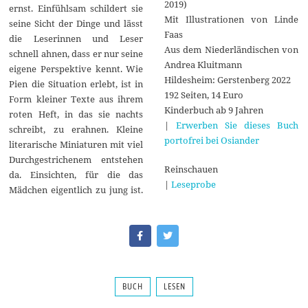
2019)
ernst. Einfühlsam schildert sie
Mit Illustrationen von Linde
seine Sicht der Dinge und lässt
Faas
die Leserinnen und Leser
Aus dem Niederländischen von
schnell ahnen, dass er nur seine
Andrea Kluitmann
eigene Perspektive kennt. Wie
Hildesheim: Gerstenberg 2022
Pien die Situation erlebt, ist in
192 Seiten, 14 Euro
Form kleiner Texte aus ihrem
Kinderbuch ab 9 Jahren
roten Heft, in das sie nachts
|
Erwerben Sie dieses Buch
schreibt, zu erahnen. Kleine
portofrei bei Osiander
literarische Miniaturen mit viel
Durchgestrichenem entstehen
Reinschauen
da. Einsichten, für die das
|
Leseprobe
Mädchen eigentlich zu jung ist.
BUCH
LESEN