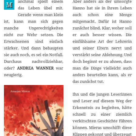
anchmal spielt einem
Aber anders als der umsorgte
e
M
z
das Leben übel mit.
Hanno hat sie in ihrem Leben
e
Gerade wenn man klein
auch schon eine Menge
m
b
ist, kann man sich gegen
mitgemacht. Dafür ist Hanno
e
manche Ungerechtigkeiten
zunächst blind. Klar, woher soll
r
2
nicht zur Wehr setzen. Die
er auch besser wissen. Die
0
Erwachsenen sind einfach
einfühlsame Art der Lehrerin
2
2
stärker. Und dann behaupten
und seiner Eltern nervt und
sie auch noch, es sei ein Notfall.
verstärkt seine Ablehnung. Und
Durchaus nachvollziehbar,
doch beginnt er zu ahnen, dass
oder?
ANDREA WANNER
war
man die Dinge vielleicht auch
neugierig.
anders beurteilen kann, als er
das zunächst tut.
Ihn und die jungen Leserinnen
und Leser auf diesem Weg der
Erkenntnis zu begleiten, hätte
schnell zu einer ziemlich
verkitschten Geschichte führen
können. Mieras umschifft diese
Klippen gekonnt und überzeugt