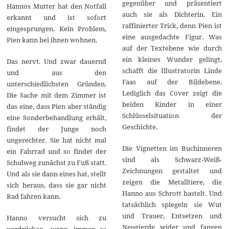
gegenüber und präsentiert
Hannos Mutter hat den Notfall
auch sie als Dichterin. Ein
erkannt und ist sofort
raffinierter Trick, denn Pien ist
eingesprungen. Kein Problem,
eine ausgedachte Figur. Was
Pien kann bei ihnen wohnen.
auf der Textebene wie durch
ein kleines Wunder gelingt,
Das nervt. Und zwar dauernd
schafft die Illustratorin Linde
und aus den
Faas auf der Bildebene.
unterschiedlichsten Gründen.
Lediglich das Cover zeigt die
Die Sache mit dem Zimmer ist
beiden Kinder in einer
das eine, dass Pien aber ständig
Schlüsselsituation der
eine Sonderbehandlung erhält,
Geschichte.
findet der Junge noch
ungerechter. Sie hat nicht mal
Die Vignetten im Buchinneren
ein Fahrrad und so findet der
sind als Schwarz-Weiß-
Schulweg zunächst zu Fuß statt.
Zeichnungen gestaltet und
Und als sie dann eines hat, stellt
zeigen die Metalltiere, die
sich heraus, dass sie gar nicht
Hanno aus Schrott bastelt. Und
Rad fahren kann.
tatsächlich spiegeln sie Wut
und Trauer, Entsetzen und
Hanno versucht sich zu
Neugierde wider und fangen
verdrücken, wann immer es