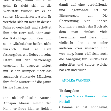
damit auf eine verblüffende
geht. Er zieht sich in die
und ungewohnte Art die
Werkstatt zurück, wo er an
Stimmungen ein. Die
seinen Metalltieren bastelt. Er
Übersetzung von Andrea
verzieht sich zu Kees in dessen
Kluitmann rundet das Buch ab,
Fahrradwerkstatt und schüttet
dem man einfach viele
ihm sein Herz auf. Aber auch
Leserinnen und Leser und
die Ratschläge von Kees und
vielleicht den einen oder
seine Glückskekse helfen nicht
anderen Preis wünscht. Und
wirklich. Und er sieht
wer mag, kann vielleicht auch
fassungslos, wie liebevoll seine
die Anregung für Glückskekse
Eltern mit der Nervensäge
aufgreifen und selber welche
umgehen. Er dagegen lästert
backen und füllen.
mit seinen Kumpels über das
angeblich stinkende Mädchen,
|
ANDREA WANNER
ihre faule Mutter und die ganze
lästige Situation.
Titelangaben
Annejan Mieras: Hanno und der
Die niederländische Autorin
Notfall
Annejan Mieras nimmt den
(Homme en het noodgeval,
Kummer ihres kleinen Helden