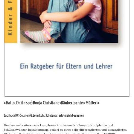
»Hallo, Dr. (in spe) Ronja Christiane ›Räubertochter‹ Müller!«
Sachbuch | W. Oelsner / G. Lehmkuhl: Schulangst erfolgreich begegnen
Um den verbreiteten wie komplexen Problemen Schulangst, Schulphobie und
Schulschwänzen beizukommen, bedarf es eines sehr differenzierten und distanzierten