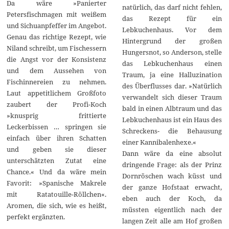
Da wäre »Panierter
natürlich, das darf nicht fehlen,
Petersfischmagen mit weißem
das Rezept für ein
und Sichuanpfeffer im Angebot.
Lebkuchenhaus. Vor dem
Genau das richtige Rezept, wie
Hintergrund der großen
Niland schreibt, um Fischessern
Hungersnot, so Anderson, stelle
die Angst vor der Konsistenz
das Lebkuchenhaus einen
und dem Aussehen von
Traum, ja eine Halluzination
Fischinnereien zu nehmen.
des Überflusses dar. »Natürlich
Laut appetitlichem Großfoto
verwandelt sich dieser Traum
zaubert der Profi-Koch
bald in einen Albtraum und das
»knusprig frittierte
Lebkuchenhaus ist ein Haus des
Leckerbissen … springen sie
Schreckens- die Behausung
einfach über ihren Schatten
einer Kannibalenhexe.«
und geben sie dieser
Dann wäre da eine absolut
unterschätzten Zutat eine
dringende Frage: als der Prinz
Chance.« Und da wäre mein
Dornröschen wach küsst und
Favorit: »Spanische Makrele
der ganze Hofstaat erwacht,
mit Ratatouille-Röllchen«.
eben auch der Koch, da
Aromen, die sich, wie es heißt,
müssten eigentlich nach der
perfekt ergänzten.
langen Zeit alle am Hof großen