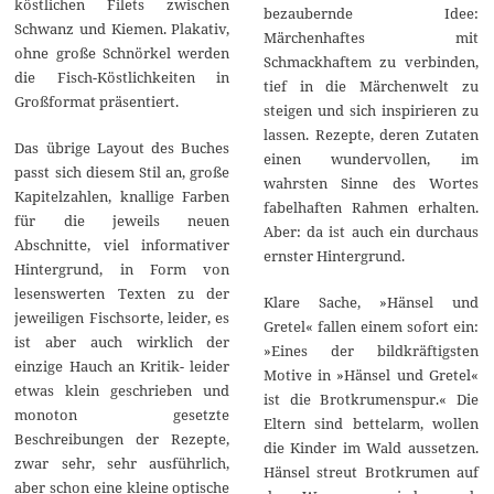
köstlichen Filets zwischen
bezaubernde Idee:
Schwanz und Kiemen. Plakativ,
Märchenhaftes mit
ohne große Schnörkel werden
Schmackhaftem zu verbinden,
die Fisch-Köstlichkeiten in
tief in die Märchenwelt zu
Großformat präsentiert.
steigen und sich inspirieren zu
lassen. Rezepte, deren Zutaten
Das übrige Layout des Buches
einen wundervollen, im
passt sich diesem Stil an, große
wahrsten Sinne des Wortes
Kapitelzahlen, knallige Farben
fabelhaften Rahmen erhalten.
für die jeweils neuen
Aber: da ist auch ein durchaus
Abschnitte, viel informativer
ernster Hintergrund.
Hintergrund, in Form von
lesenswerten Texten zu der
Klare Sache, »Hänsel und
jeweiligen Fischsorte, leider, es
Gretel« fallen einem sofort ein:
ist aber auch wirklich der
»Eines der bildkräftigsten
einzige Hauch an Kritik- leider
Motive in »Hänsel und Gretel«
etwas klein geschrieben und
ist die Brotkrumenspur.« Die
monoton gesetzte
Eltern sind bettelarm, wollen
Beschreibungen der Rezepte,
die Kinder im Wald aussetzen.
zwar sehr, sehr ausführlich,
Hänsel streut Brotkrumen auf
aber schon eine kleine optische