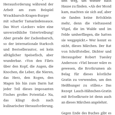
den Weg, um wieder nach
Herausforderung während der
Hause zu finden. »Als der Mond
Arbeit am zum Beispiel
kam, machten sie sich auf, aber
Wrackbarsch-Kragen-Burger
sie fanden keine Bröcklein
mit scharfer Tamarindensauce.
mehr, denn die vieltausend
Das Wort »Lecker« wäre eine
Vögel, die im Walde und im
unverzeihliche Untertreibung!
Felde umherfliegen, die hatten
Aber gerade der Zackenbarsch,
sie weggepickt.« Wer kennt es
so der internationale Starkoch
nicht, dieses Märchen. Der Rat
und Bestsellerautor, sei kein
von Schriftsteller, Dichter und
alltäglicher Speisefisch, aber
Herausgeber Robert Tuesley
wunderbar. »Von den Filets
Anderson: »Viel besser wäre es
über den Kopf, die Augen, die
gewesen, die Brotkrumen als
Knochen, die Leber, die Nieren,
Belag für dieses köstliche
das Herz, den Rogen, den
Gratin zu verwenden, um den
Magen bis hin zum Darm hat
Heißhunger zu stillen.« Das
jeder Teil dieses imposanten
Rezept Lauch-Hähnchen-Gratin
Fisches großes Potential.« Na,
mit Bröselkruste ist denn auch
das klingt doch nach
an dieses Märchen angelehnt.
kulinarischer Herausforderung.
Gegen Ende des Buches gibt es