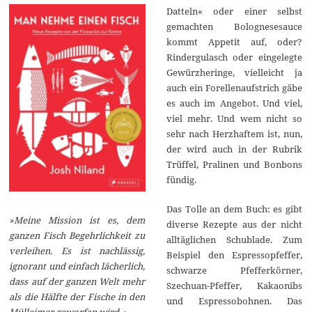
Datteln« oder einer selbst
gemachten Bolognesesauce
kommt Appetit auf, oder?
Rindergulasch oder eingelegte
Gewürzheringe, vielleicht ja
auch ein Forellenaufstrich gäbe
es auch im Angebot. Und viel,
viel mehr. Und wem nicht so
sehr nach Herzhaftem ist, nun,
der wird auch in der Rubrik
Trüffel, Pralinen und Bonbons
fündig.
Das Tolle an dem Buch: es gibt
»Meine Mission ist es, dem
diverse Rezepte aus der nicht
ganzen Fisch Begehrlichkeit zu
alltäglichen Schublade. Zum
verleihen. Es ist nachlässig,
Beispiel den Espressopfeffer,
ignorant und einfach lächerlich,
schwarze Pfefferkörner,
dass auf der ganzen Welt mehr
Szechuan-Pfeffer, Kakaonibs
als die Hälfte der Fische in den
und Espressobohnen. Das
Mülleimer geworfen wird.«