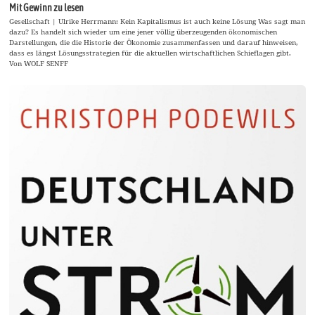
Mit Gewinn zu lesen
Gesellschaft | Ulrike Herrmann: Kein Kapitalismus ist auch keine Lösung Was sagt man
dazu? Es handelt sich wieder um eine jener völlig überzeugenden ökonomischen
Darstellungen, die die Historie der Ökonomie zusammenfassen und darauf hinweisen,
dass es längst Lösungsstrategien für die aktuellen wirtschaftlichen Schieflagen gibt.
Von WOLF SENFF