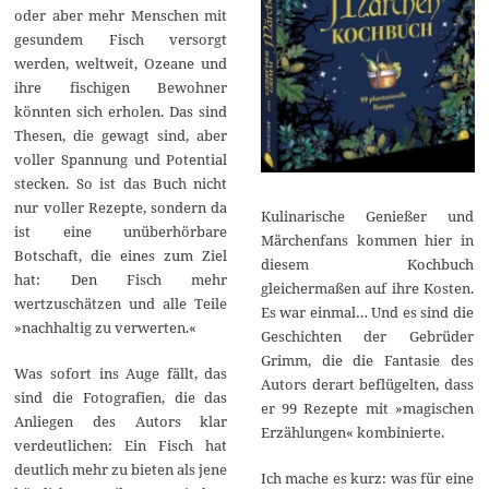
oder aber mehr Menschen mit
gesundem Fisch versorgt
werden, weltweit, Ozeane und
ihre fischigen Bewohner
könnten sich erholen. Das sind
Thesen, die gewagt sind, aber
voller Spannung und Potential
stecken. So ist das Buch nicht
nur voller Rezepte, sondern da
Kulinarische Genießer und
ist eine unüberhörbare
Märchenfans kommen hier in
Botschaft, die eines zum Ziel
diesem Kochbuch
hat: Den Fisch mehr
gleichermaßen auf ihre Kosten.
wertzuschätzen und alle Teile
Es war einmal… Und es sind die
»nachhaltig zu verwerten.«
Geschichten der Gebrüder
Grimm, die die Fantasie des
Was sofort ins Auge fällt, das
Autors derart beflügelten, dass
sind die Fotografien, die das
er 99 Rezepte mit »magischen
Anliegen des Autors klar
Erzählungen« kombinierte.
verdeutlichen: Ein Fisch hat
deutlich mehr zu bieten als jene
Ich mache es kurz: was für eine