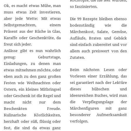
Kochtöpfe, die nie leer wurden,
Ok, es macht etwas Mühe, man
so faszinierten.
muss etwas Zeit investieren,
aber jede Wette: Mit etwas
Die 99 Rezepte bleiben ebenso
Selbstgemachtem, einem
bodenständig wie die
Präsent aus der Küche in Glas,
Märchenkost, Salate, Gemüse,
Karaffe oder Geschenktüte, da
Aufläufe, Braten und Gebäck
freut sich jeder.
sind einfach zubereitet und vor
Anlässe gibt es nun wahrlich
allem auch preiswert von den
genug: Geburtstage,
Zutaten.
Einladungen, zu denen man
Beim nächsten Lesen oder
etwas mitnehmen möchte, oder
Vorlesen einer Erzählung, das
eben auch zu den ganz großen
sei garantiert nach der Lektüre
Festen wie Weihnachten oder
dieses hübschen und
Ostern, ein kleines Mitbringsel
ideenreichen Buches, wird man
oder Geschenk ist die Regel und
die Verpflegungslage der
macht nicht nur dem
Märchenfiguren mit ganz
Beschenkten Freude.
besonderer Aufmerksamkeit
Kulinarische Köstlichkeiten,
verfolgen.
herzhaft oder süß, flüssig oder
fest, die sind da etwas ganz