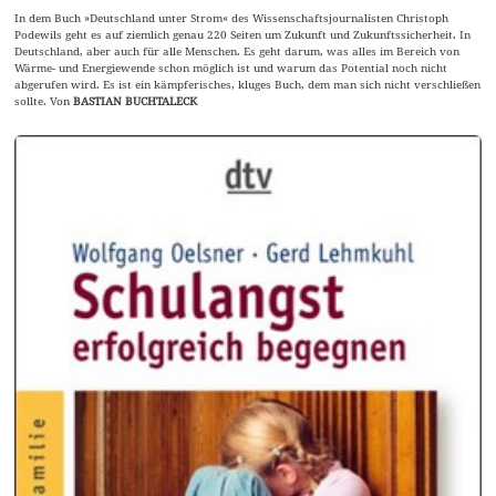
In dem Buch »Deutschland unter Strom« des Wissenschaftsjournalisten Christoph
Podewils geht es auf ziemlich genau 220 Seiten um Zukunft und Zukunftssicherheit. In
Deutschland, aber auch für alle Menschen. Es geht darum, was alles im Bereich von
Wärme- und Energiewende schon möglich ist und warum das Potential noch nicht
abgerufen wird. Es ist ein kämpferisches, kluges Buch, dem man sich nicht verschließen
sollte. Von
BASTIAN BUCHTALECK