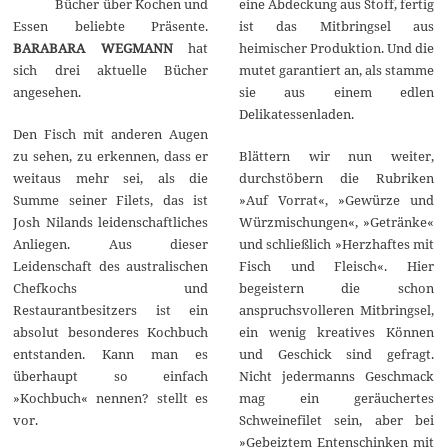
Bücher über Kochen und
eine Abdeckung aus Stoff, fertig
m
b
Essen beliebte Präsente.
ist das Mitbringsel aus
e
BARABARA WEGMANN
hat
heimischer Produktion. Und die
r
2
sich drei aktuelle Bücher
mutet garantiert an, als stamme
0
angesehen.
sie aus einem edlen
2
2
Delikatessenladen.
Den Fisch mit anderen Augen
zu sehen, zu erkennen, dass er
Blättern wir nun weiter,
weitaus mehr sei, als die
durchstöbern die Rubriken
Summe seiner Filets, das ist
»Auf Vorrat«, »Gewürze und
Josh Nilands leidenschaftliches
Würzmischungen«, »Getränke«
Anliegen. Aus dieser
und schließlich »Herzhaftes mit
Leidenschaft des australischen
Fisch und Fleisch«. Hier
Chefkochs und
begeistern die schon
Restaurantbesitzers ist ein
anspruchsvolleren Mitbringsel,
absolut besonderes Kochbuch
ein wenig kreatives Können
entstanden. Kann man es
und Geschick sind gefragt.
überhaupt so einfach
Nicht jedermanns Geschmack
»Kochbuch« nennen? stellt es
mag ein geräuchertes
vor.
Schweinefilet sein, aber bei
»Gebeiztem Entenschinken mit