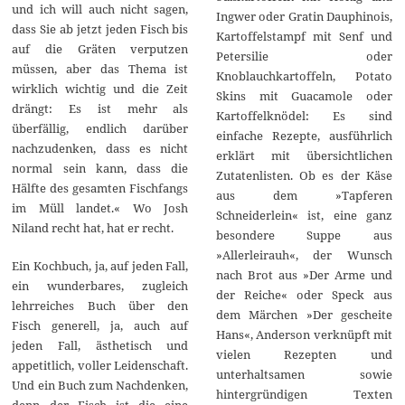
und ich will auch nicht sagen,
Ingwer oder Gratin Dauphinois,
dass Sie ab jetzt jeden Fisch bis
Kartoffelstampf mit Senf und
auf die Gräten verputzen
Petersilie oder
müssen, aber das Thema ist
Knoblauchkartoffeln, Potato
wirklich wichtig und die Zeit
Skins mit Guacamole oder
drängt: Es ist mehr als
Kartoffelknödel: Es sind
überfällig, endlich darüber
einfache Rezepte, ausführlich
nachzudenken, dass es nicht
erklärt mit übersichtlichen
normal sein kann, dass die
Zutatenlisten. Ob es der Käse
Hälfte des gesamten Fischfangs
aus dem »Tapferen
im Müll landet.« Wo Josh
Schneiderlein« ist, eine ganz
Niland recht hat, hat er recht.
besondere Suppe aus
»Allerleirauh«, der Wunsch
Ein Kochbuch, ja, auf jeden Fall,
nach Brot aus »Der Arme und
ein wunderbares, zugleich
der Reiche« oder Speck aus
lehrreiches Buch über den
dem Märchen »Der gescheite
Fisch generell, ja, auch auf
Hans«, Anderson verknüpft mit
jeden Fall, ästhetisch und
vielen Rezepten und
appetitlich, voller Leidenschaft.
unterhaltsamen sowie
Und ein Buch zum Nachdenken,
hintergründigen Texten
denn der Fisch ist die eine