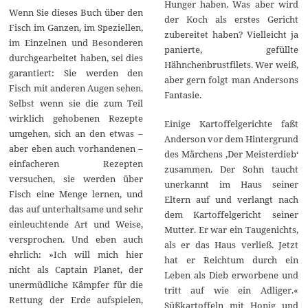
Hunger haben. Was aber wird
Wenn Sie dieses Buch über den
der Koch als erstes Gericht
Fisch im Ganzen, im Speziellen,
zubereitet haben? Vielleicht ja
im Einzelnen und Besonderen
panierte, gefüllte
durchgearbeitet haben, sei dies
Hähnchenbrustfilets. Wer weiß,
garantiert: Sie werden den
aber gern folgt man Andersons
Fisch mit anderen Augen sehen.
Fantasie.
Selbst wenn sie die zum Teil
wirklich gehobenen Rezepte
Einige Kartoffelgerichte faßt
umgehen, sich an den etwas –
Anderson vor dem Hintergrund
aber eben auch vorhandenen –
des Märchens ‚Der Meisterdieb‘
einfacheren Rezepten
zusammen. Der Sohn taucht
versuchen, sie werden über
unerkannt im Haus seiner
Fisch eine Menge lernen, und
Eltern auf und verlangt nach
das auf unterhaltsame und sehr
dem Kartoffelgericht seiner
einleuchtende Art und Weise,
Mutter. Er war ein Taugenichts,
versprochen. Und eben auch
als er das Haus verließ. Jetzt
ehrlich: »Ich will mich hier
hat er Reichtum durch ein
nicht als Captain Planet, der
Leben als Dieb erworbene und
unermüdliche Kämpfer für die
tritt auf wie ein Adliger.«
Rettung der Erde aufspielen,
Süßkartoffeln mit Honig und