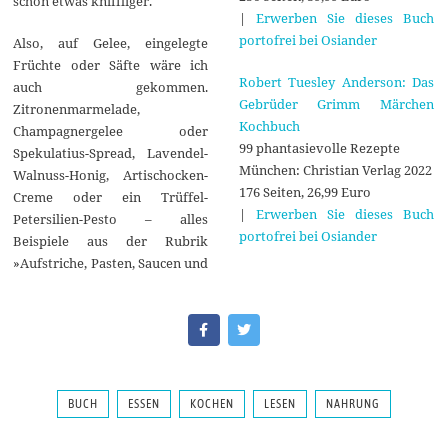
schon etwas kniffliger.
|
Erwerben Sie dieses Buch
portofrei bei Osiander
Also, auf Gelee, eingelegte
Früchte oder Säfte wäre ich
Robert Tuesley Anderson: Das
auch gekommen.
Gebrüder Grimm Märchen
Zitronenmarmelade,
Kochbuch
Champagnergelee oder
99 phantasievolle Rezepte
Spekulatius-Spread, Lavendel-
München: Christian Verlag 2022
Walnuss-Honig, Artischocken-
176 Seiten, 26,99 Euro
Creme oder ein Trüffel-
|
Erwerben Sie dieses Buch
Petersilien-Pesto – alles
portofrei bei Osiander
Beispiele aus der Rubrik
»Aufstriche, Pasten, Saucen und
BUCH
ESSEN
KOCHEN
LESEN
NAHRUNG