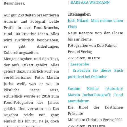
|
BARBARA WEGMANN
Besonderes.
Titelangaben
Auf gut 250 Seiten präsentieren
Josh Niland: Man nehme einen
Autorin und Fotograf, beide
Fisch
Profis in der Food-Branche,
Neue Rezepte von der Flosse
rund 100 kreative Ideen. Alles
bis zur Kieme
wird ausführlich beschrieben,
Fotografien von Rob Palmer
es gibt Anleitungen,
Prestel Verlag
Zubereitungszeiten,
272 Seiten, 38 Euro
Mengenangaben und den Text,
|
Leseprobe
der aufs Etikett gehört. Alles
|
Erwerben Sie dieses Buch
gehört dazu, natürlich auch ein
portofrei bei Osiander
verführerisches Foto. Marcin
Jucha weiß, was er wie in
Susann Kreihe (Autorin)/
köstliche Szene setzt,
Marcin Jucha(Fotograf): Food
schließlich wurde er 2016 zum
Manufaktur
Food-Fotografen des Jahres
Die Bibel der köstlichen
gekürt. Und verraten sei: Das
Präsente
Angebot reicht von ganz
München: Christian Verlag 2022
einfach bis hin zu, na ja, doch
256 Seiten, 39,99 Euro