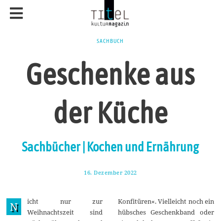
SACHBUCH
Geschenke aus
der Küche
Sachbücher | Kochen und Ernährung
16. Dezember 2022
2
6
.
D
icht nur zur
Konfitüren«. Vielleicht noch ein
e
N
z
Weihnachtszeit sind
hübsches Geschenkband oder
e