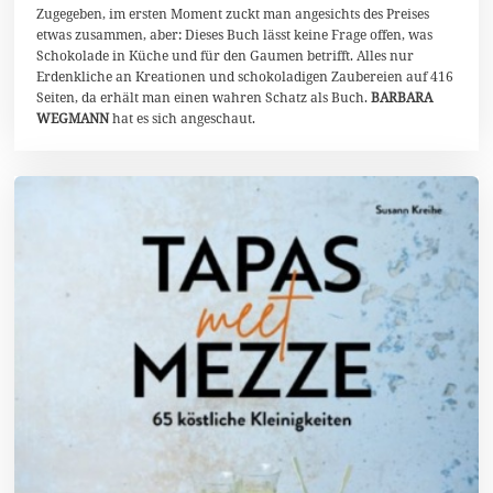
p
Zugegeben, im ersten Moment zuckt man angesichts des Preises
t
etwas zusammen, aber: Dieses Buch lässt keine Frage offen, was
e
Schokolade in Küche und für den Gaumen betrifft. Alles nur
m
Erdenkliche an Kreationen und schokoladigen Zaubereien auf 416
b
e
Seiten, da erhält man einen wahren Schatz als Buch.
BARBARA
r
WEGMANN
hat es sich angeschaut.
2
0
2
3