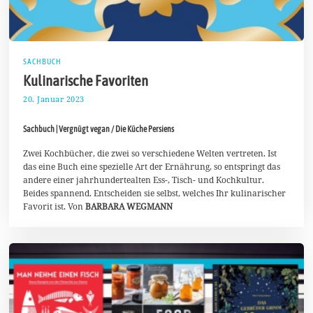
SACHBUCH
Kulinarische Favoriten
20. Januar 2023
2
9
.
Sachbuch | Vergnügt vegan / Die Küche Persiens
J
a
n
Zwei Kochbücher, die zwei so verschiedene Welten vertreten. Ist
u
das eine Buch eine spezielle Art der Ernährung, so entspringt das
a
andere einer jahrhundertealten Ess-, Tisch- und Kochkultur.
r
Beides spannend. Entscheiden sie selbst, welches Ihr kulinarischer
2
0
Favorit ist. Von
BARBARA WEGMANN
2
3