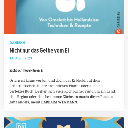
SACHBUCH
Nicht nur das Gelbe vom Ei
14. April 2023
2
3
.
Sachbuch | Tove Nilsson: Ei
A
p
r
Ostern ist kaum vorbei, und doch: das Ei bleibt, auf dem
i
Frühstückstisch, in der abendlichen Pfanne oder auch als
l
perfektes Buch. Drehen sich viele Kochbücher rund um ein Land,
2
eine Region oder eine bestimmte Küche, so macht dieses Buch es
0
2
ganz anders, meint
BARBARA WEGMANN
.
3