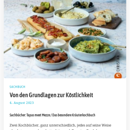
SACHBUCH
Von den Grundlagen zur Köstlichkeit
4. August 2023
1
6
.
Sachbücher: Tapas meet Mezze / Das besondere Kräuterkochbuch
A
u
g
Zwei Kochbücher, ganz unterschiedlich, jedes auf seine Weise
u