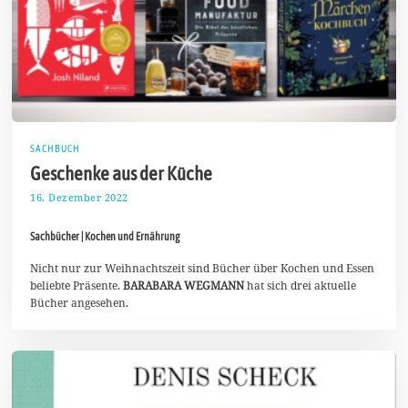
SACHBUCH
Geschenke aus der Küche
16. Dezember 2022
2
6
.
Sachbücher | Kochen und Ernährung
D
e
z
Nicht nur zur Weihnachtszeit sind Bücher über Kochen und Essen
e
beliebte Präsente.
BARABARA WEGMANN
hat sich drei aktuelle
m
Bücher angesehen.
b
e
r
2
0
2
2