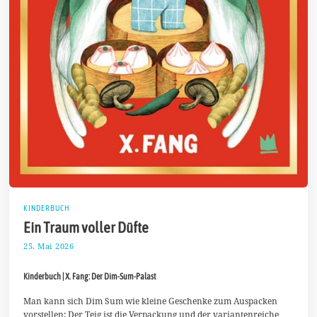
KINDERBUCH
Ein Traum voller Düfte
25. Mai 2026
8
.
J
Kinderbuch | X. Fang: Der Dim-Sum-Palast
u
n
i
Man kann sich Dim Sum wie kleine Geschenke zum Auspacken
2
vorstellen: Der Teig ist die Verpackung und der variantenreiche