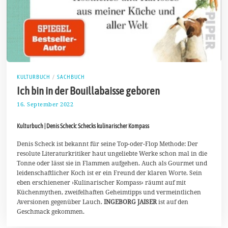
KULTURBUCH
/
SACHBUCH
Ich bin in der Bouillabaisse geboren
16. September 2022
2
5
.
Kulturbuch | Denis Scheck: Schecks kulinarischer Kompass
S
e
p
Denis Scheck ist bekannt für seine Top-oder-Flop Methode: Der
t
resolute Literaturkritiker haut ungeliebte Werke schon mal in die
e
Tonne oder lässt sie in Flammen aufgehen. Auch als Gourmet und
m
leidenschaftlicher Koch ist er ein Freund der klaren Worte. Sein
b
e
eben erschienener ›Kulinarischer Kompass‹ räumt auf mit
r
Küchenmythen, zweifelhaften Geheimtipps und vermeintlichen
2
Aversionen gegenüber Lauch.
INGEBORG JAISER
ist auf den
0
Geschmack gekommen.
2
2