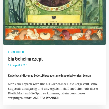
KINDERBUCH
Ein Geheimrezept
17. April 2023
3
0
.
Kinderbuch | Giovanna Zoboli: Die wundersame Suppe des Monsieur Lepron
A
p
r
Monsieur Lepron wird uns als vornehmer Hase vorgestellt, seine
i
Suppe als einzigartig und unvergleichlich. Dem Geheimnis dieser
l
Köstlichkeit auf die Spur zu kommen, ist ein besonderes
2
Vergnügen, findet
ANDREA WANNER
0
2
3