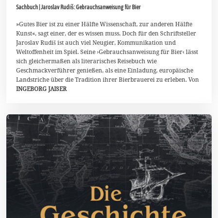
O
Sachbuch | Jaroslav Rudiš: Gebrauchsanweisung für Bier
k
t
o
»Gutes Bier ist zu einer Hälfte Wissenschaft, zur anderen Hälfte
b
Kunst«, sagt einer, der es wissen muss. Doch für den Schriftsteller
e
Jaroslav Rudiš ist auch viel Neugier, Kommunikation und
r
Weltoffenheit im Spiel. Seine ›Gebrauchsanweisung für Bier‹ lässt
2
0
sich gleichermaßen als literarisches Reisebuch wie
2
Geschmackverführer genießen, als eine Einladung, europäische
5
Landstriche über die Tradition ihrer Bierbrauerei zu erleben. Von
INGEBORG JAISER