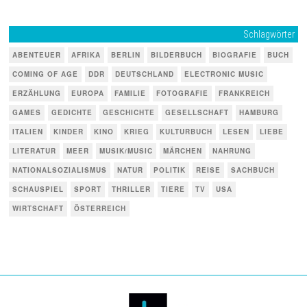
Schlagwörter
ABENTEUER
AFRIKA
BERLIN
BILDERBUCH
BIOGRAFIE
BUCH
COMING OF AGE
DDR
DEUTSCHLAND
ELECTRONIC MUSIC
ERZÄHLUNG
EUROPA
FAMILIE
FOTOGRAFIE
FRANKREICH
GAMES
GEDICHTE
GESCHICHTE
GESELLSCHAFT
HAMBURG
ITALIEN
KINDER
KINO
KRIEG
KULTURBUCH
LESEN
LIEBE
LITERATUR
MEER
MUSIK/MUSIC
MÄRCHEN
NAHRUNG
NATIONALSOZIALISMUS
NATUR
POLITIK
REISE
SACHBUCH
SCHAUSPIEL
SPORT
THRILLER
TIERE
TV
USA
WIRTSCHAFT
ÖSTERREICH