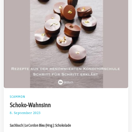
SCAMMON
Schoko-Wahnsinn
8. September 2023
1
5
.
Sachbuch | Le Cordon Bleu (Hrsg.): Schokolade
S
e