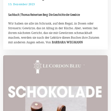
13. Dezember 2023
2
2
.
Sachbuch | Thomas Reinertsen Berg: Die Geschichte der Gewürze
D
e
z
Wir haben sie alle im Schrank, auf dem Regal, in Dosen oder
e
Streuern: Gewürze, das ist Alltag in der Küche. Aber, wetten: bei
m
ihrem nächsten Gericht, das sie mit Gewürzen schmackhaft
b
machen, werden sie nach der Lektüre dieses Buches ihre Zutaten
e
r
mit anderen Augen sehen. Von
BARBARA WEGMANN
2
0
2
3