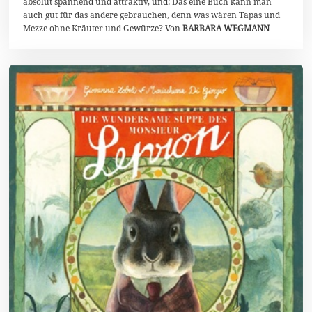
absolut spannend und attraktiv, und: Das eine Buch kann man
s
auch gut für das andere gebrauchen, denn was wären Tapas und
t
Mezze ohne Kräuter und Gewürze? Von
BARBARA WEGMANN
2
0
2
3