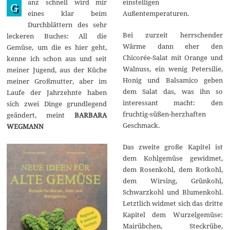
anz schnell wird mir
einstelligen
p
G
t
eines klar beim
Außentemperaturen.
e
Durchblättern des sehr
m
b
Bei zurzeit herrschender
leckeren Buches: All die
e
Wärme dann eher den
Gemüse, um die es hier geht,
r
Chicorée-Salat mit Orange und
2
kenne ich schon aus und seit
0
Walnuss, ein wenig Petersilie,
meiner Jugend, aus der Küche
2
Honig und Balsamico geben
2
meiner Großmutter, aber im
dem Salat das, was ihn so
Laufe der Jahrzehnte haben
interessant macht: den
sich zwei Dinge grundlegend
fruchtig-süßen-herzhaften
geändert, meint
BARBARA
Geschmack.
WEGMANN
Das zweite große Kapitel ist
dem Kohlgemüse gewidmet,
dem Rosenkohl, dem Rotkohl,
dem Wirsing, Grünkohl,
Schwarzkohl und Blumenkohl.
Letztlich widmet sich das dritte
Kapitel dem Wurzelgemüse:
Mairübchen, Steckrübe,