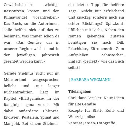
ein letzter Tipp für heißere
Gewächshäusern wichtige
Tage? »Nicht nur erfrischend
Ressourcen kosten und den
und knackig, sondern auch ein
Klimawandel vorantreiben.«
echter Blickfang«? Spitzkohl-
Das Buch, so die Autorinnen,
Röllchen mit Lachs. Neben den
solle helfen, sich auf das zu
Namen gebenden Zutaten
besinnen, was immer schon da
benötigen sie noch Dill,
war. »Das Gemüse, das in
Frischkäse, Zitronensaft. Zum
unserer Region wächst und in
Aufspießen Zahnstocher.
der jeweiligen Jahreszeit
Einfach »perfekt«, wie das Buch
geerntet werden kann.«
selbst!
Gerade Stielmus, nicht nur im
|
BARBARA WEGMANN
Münsterland ausgesprochen
beliebt und mit langer
Titelangaben
Küchentradition, liegt im
Christiane Leesker: Neue Ideen
Kapitel »Blattgemüse« in der
für alte Gemüse
Rangfolge ganz vorne. Mit
Rezepte für Blatt-, Kohl- und
dabei außerdem: Chicorée,
Wurzelgemüse
Endivien, Postelein, Spinat und
Vanessa Jansen- Fotografie
Mangold. Bei einem Stielmus-