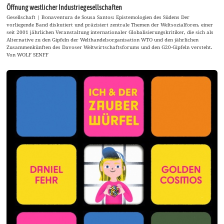
Öffnung westlicher Industriegesellschaften
Gesellschaft | Bonaventura de Sousa Santos: Epistemologien des Südens Der
vorliegende Band diskutiert und präzisiert zentrale Themen der Weltsozialforen, einer
seit 2001 jährlichen Veranstaltung internationaler Globalisierungskritiker, die sich als
Alternative zu den Gipfeln der Welthandelsorganisation WTO und den jährlichen
Zusammenkünften des Davoser Weltwirtschaftsforums und den G20-Gipfeln versteht.
Von WOLF SENFF