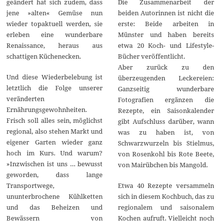
Die Zusammenarbeit der
geändert hat sich zudem, dass
beiden Autorinnen ist nicht die
jene »alten« Gemüse nun
erste: Beide arbeiten in
wieder topaktuell werden, sie
Münster und haben bereits
erleben eine wunderbare
etwa 20 Koch- und Lifestyle-
Renaissance, heraus aus
Bücher veröffentlicht.
schattigen Küchenecken.
Aber zurück zu den
Und diese Wiederbelebung ist
überzeugenden Leckereien:
letztlich die Folge unserer
Ganzseitig wunderbare
veränderten
Fotografien ergänzen die
Ernährungsgewohnheiten.
Rezepte, ein Saisonkalender
Frisch soll alles sein, möglichst
gibt Aufschluss darüber, wann
regional, also stehen Markt und
was zu haben ist, von
eigener Garten wieder ganz
Schwarzwurzeln bis Stielmus,
hoch im Kurs. Und warum?
von Rosenkohl bis Rote Beete,
»Inzwischen ist uns … bewusst
von Mairübchen bis Mangold.
geworden, dass lange
Etwa 40 Rezepte versammeln
Transportwege,
sich in diesem Kochbuch, das zu
ununterbrochene Kühlketten
regionalem und saisonalem
und das Beheizen und
Kochen aufruft. Vielleicht noch
Bewässern von