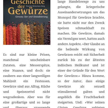
lange Handelswege zu uns
gelangte, die kriegerische
Auseinandersetzungen um das
Monopol für Gewürze brachte,
sie hatte nicht nur den Zweck
Speisen schmackhaft zu
machen. Die Gewürze, damals
ein Vermögen wert, hatten auch
andere Aspekte. »Der Glaube an
die heilende Wirkung von
Gewürzen reicht mit Sicherheit
Es sind nur kleine Prisen,
zurück bis zu der ältesten
manchmal unscheinbare
indischen Heilkunst und ist
Zutaten, eine Messerspitze,
einer der Gründe für den Wert
eine Nuance, und doch: sie
der Gewürze.« Hinzu komme,
zaubern aus einer langweiligen
so der Autor, dass einige
Mahlzeit ein Festessen.
Gewürze als sexuell
Gewürze sind aus Alltag, Küche
stimulierend galten und
und Speisezettel nicht
angeblich die Fruchtbarkeit
wegzudenken. Aber was für
steigerten. Und: »Wer seinen
eine großartige und so lange
Gästen Gewürze anbieten
und überaus spannende