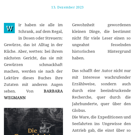
13. Dezember 2023
2
2
.
D
ir haben sie alle im
Gewohnheit gewordenen
e
W
z
Schrank, auf dem Regal,
kleinen Dinge, die bestimmt
e
in Dosen oder Streuern:
nicht für viele Leser einen so
m
b
Gewürze, das ist Alltag in der
ungeahnt fesselnden
e
Küche. Aber, wetten: bei ihrem
historischen Hintergrund
r
2
nächsten Gericht, das sie mit
haben.
0
Gewürzen schmackhaft
2
Das schafft der Autor nicht nur
3
machen, werden sie nach der
mit Interesse wachrufender
Lektüre dieses Buches ihre
Erzählweise, sondern auch
Zutaten mit anderen Augen
durch eine beeindruckende
sehen. Von
BARBARA
Recherche, quer durch die
WEGMANN
Jahrhunderte, quer über den
Globus.
Die Ware, die Expeditionen und
Seefahrten ins Ungewisse den
Antrieb gab, die einst über so