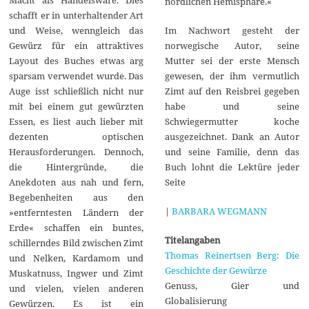
Macht als Handelsware. Dies
nördlichen Hemisphäre.«
schafft er in unterhaltender Art
Im Nachwort gesteht der
und Weise, wenngleich das
norwegische Autor, seine
Gewürz für ein attraktives
Mutter sei der erste Mensch
Layout des Buches etwas arg
gewesen, der ihm vermutlich
sparsam verwendet wurde. Das
Zimt auf den Reisbrei gegeben
Auge isst schließlich nicht nur
habe und seine
mit bei einem gut gewürzten
Schwiegermutter koche
Essen, es liest auch lieber mit
ausgezeichnet. Dank an Autor
dezenten optischen
und seine Familie, denn das
Herausforderungen. Dennoch,
Buch lohnt die Lektüre jeder
die Hintergründe, die
Seite
Anekdoten aus nah und fern,
Begebenheiten aus den
|
BARBARA WEGMANN
»entferntesten Ländern der
Erde« schaffen ein buntes,
Titelangaben
schillerndes Bild zwischen Zimt
Thomas Reinertsen Berg: Die
und Nelken, Kardamom und
Geschichte der Gewürze
Muskatnuss, Ingwer und Zimt
Genuss, Gier und
und vielen, vielen anderen
Globalisierung
Gewürzen. Es ist ein