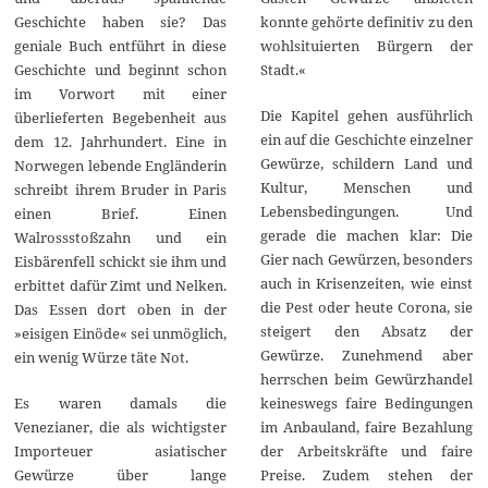
konnte gehörte definitiv zu den
Geschichte haben sie? Das
wohlsituierten Bürgern der
geniale Buch entführt in diese
Stadt.«
Geschichte und beginnt schon
im Vorwort mit einer
Die Kapitel gehen ausführlich
überlieferten Begebenheit aus
ein auf die Geschichte einzelner
dem 12. Jahrhundert. Eine in
Gewürze, schildern Land und
Norwegen lebende Engländerin
Kultur, Menschen und
schreibt ihrem Bruder in Paris
Lebensbedingungen. Und
einen Brief. Einen
gerade die machen klar: Die
Walrossstoßzahn und ein
Gier nach Gewürzen, besonders
Eisbärenfell schickt sie ihm und
auch in Krisenzeiten, wie einst
erbittet dafür Zimt und Nelken.
die Pest oder heute Corona, sie
Das Essen dort oben in der
steigert den Absatz der
»eisigen Einöde« sei unmöglich,
Gewürze. Zunehmend aber
ein wenig Würze täte Not.
herrschen beim Gewürzhandel
keineswegs faire Bedingungen
Es waren damals die
im Anbauland, faire Bezahlung
Venezianer, die als wichtigster
der Arbeitskräfte und faire
Importeuer asiatischer
Preise. Zudem stehen der
Gewürze über lange