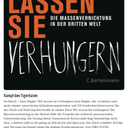
Kampf den Tigerhaien
Sachbuch | Jean Ziegler: Wir lassen sie verhungern Jean Ziegler, der streitbare und
nicht minder umstrittene Globalisierungskritiker und UN-Sonderberichterstatter für
das Recht auf Nahrung beschreibt in seinem Buch Wir lassen Sie verhungern. Die
Massenvernichtung in der Dritten Welt die Tragödie der weltweit grassierenden
Unterernährung. Die Lösung dieser humanitären Katatrophe liege demzufolge nicht
fern, scheitere jedoch oft genug an Bürokatie und Ignoranz. Das Buch schildert Erfolge
und Versagen im Kampf gegen die globale Ernährungskrise. Von JÖRG FUCHS