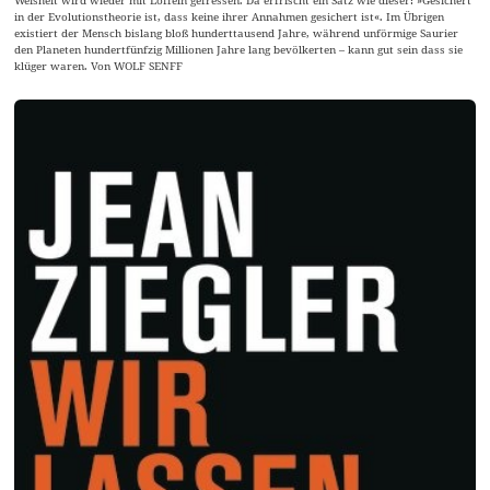
in der Evolutionstheorie ist, dass keine ihrer Annahmen gesichert ist«. Im Übrigen
existiert der Mensch bislang bloß hunderttausend Jahre, während unförmige Saurier
den Planeten hundertfünfzig Millionen Jahre lang bevölkerten – kann gut sein dass sie
klüger waren. Von WOLF SENFF