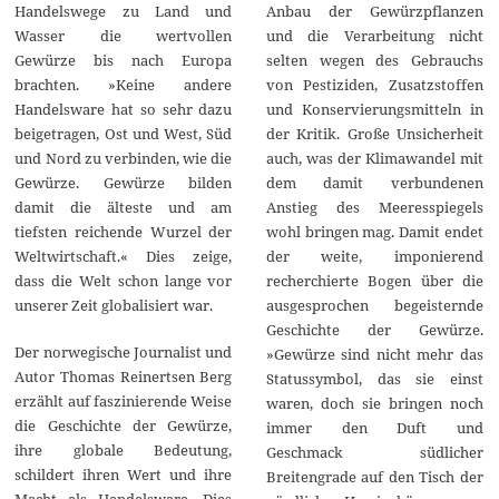
Anbau der Gewürzpflanzen
Handelswege zu Land und
und die Verarbeitung nicht
Wasser die wertvollen
selten wegen des Gebrauchs
Gewürze bis nach Europa
von Pestiziden, Zusatzstoffen
brachten. »Keine andere
und Konservierungsmitteln in
Handelsware hat so sehr dazu
der Kritik. Große Unsicherheit
beigetragen, Ost und West, Süd
auch, was der Klimawandel mit
und Nord zu verbinden, wie die
dem damit verbundenen
Gewürze. Gewürze bilden
Anstieg des Meeresspiegels
damit die älteste und am
wohl bringen mag. Damit endet
tiefsten reichende Wurzel der
der weite, imponierend
Weltwirtschaft.« Dies zeige,
recherchierte Bogen über die
dass die Welt schon lange vor
ausgesprochen begeisternde
unserer Zeit globalisiert war.
Geschichte der Gewürze.
Der norwegische Journalist und
»Gewürze sind nicht mehr das
Autor Thomas Reinertsen Berg
Statussymbol, das sie einst
erzählt auf faszinierende Weise
waren, doch sie bringen noch
die Geschichte der Gewürze,
immer den Duft und
ihre globale Bedeutung,
Geschmack südlicher
schildert ihren Wert und ihre
Breitengrade auf den Tisch der