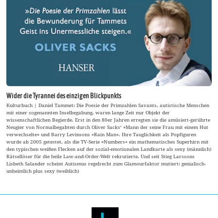
Wider die Tyrannei des einzigen Blickpunkts
Kulturbuch | Daniel Tammet: Die Poesie der Primzahlen Savants, autistische Menschen
mit einer sogenannten Inselbegabung, waren lange Zeit nur Objekt der
wissenschaftlichen Begierde. Erst in den 80er Jahren erregten sie die amüsiert-gerührte
Neugier von Normalbegabten durch Oliver Sacks‘ »Mann der seine Frau mit einem Hut
verwechselte« und Barry Levinsons »Rain Man«. Ihre Tauglichkeit als Popfiguren
wurde ab 2005 getestet, als die TV-Serie »Numbers« ein mathematisches Superhirn mit
den typischen weißen Flecken auf der sozial-emotionalen Landkarte als sexy (männlich)
Rätsellöser für die heile Law-and-Order-Welt rekrutierte. Und seit Stieg Larssons
Lisbeth Salander scheint Autismus regelrecht zum Glamourfaktor mutiert: genialisch-
unheimlich plus sexy (weiblich)