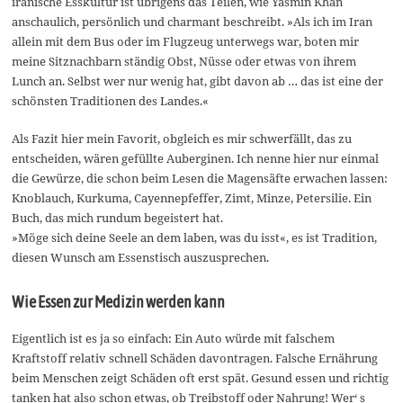
iranische Esskultur ist übrigens das Teilen, wie Yasmin Khan
anschaulich, persönlich und charmant beschreibt. »Als ich im Iran
allein mit dem Bus oder im Flugzeug unterwegs war, boten mir
meine Sitznachbarn ständig Obst, Nüsse oder etwas von ihrem
Lunch an. Selbst wer nur wenig hat, gibt davon ab … das ist eine der
schönsten Traditionen des Landes.«
Als Fazit hier mein Favorit, obgleich es mir schwerfällt, das zu
entscheiden, wären gefüllte Auberginen. Ich nenne hier nur einmal
die Gewürze, die schon beim Lesen die Magensäfte erwachen lassen:
Knoblauch, Kurkuma, Cayennepfeffer, Zimt, Minze, Petersilie. Ein
Buch, das mich rundum begeistert hat.
»Möge sich deine Seele an dem laben, was du isst«, es ist Tradition,
diesen Wunsch am Essenstisch auszusprechen.
Wie Essen zur Medizin werden kann
Eigentlich ist es ja so einfach: Ein Auto würde mit falschem
Kraftstoff relativ schnell Schäden davontragen. Falsche Ernährung
beim Menschen zeigt Schäden oft erst spät. Gesund essen und richtig
tanken hat also schon etwas, ob Treibstoff oder Nahrung! Wer‘ s