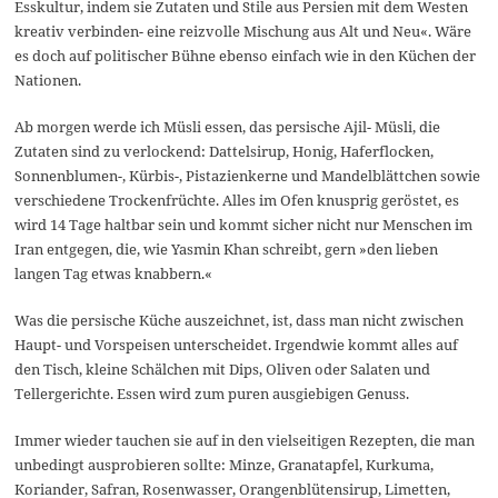
Esskultur, indem sie Zutaten und Stile aus Persien mit dem Westen
kreativ verbinden- eine reizvolle Mischung aus Alt und Neu«. Wäre
es doch auf politischer Bühne ebenso einfach wie in den Küchen der
Nationen.
Ab morgen werde ich Müsli essen, das persische Ajil- Müsli, die
Zutaten sind zu verlockend: Dattelsirup, Honig, Haferflocken,
Sonnenblumen-, Kürbis-, Pistazienkerne und Mandelblättchen sowie
verschiedene Trockenfrüchte. Alles im Ofen knusprig geröstet, es
wird 14 Tage haltbar sein und kommt sicher nicht nur Menschen im
Iran entgegen, die, wie Yasmin Khan schreibt, gern »den lieben
langen Tag etwas knabbern.«
Was die persische Küche auszeichnet, ist, dass man nicht zwischen
Haupt- und Vorspeisen unterscheidet. Irgendwie kommt alles auf
den Tisch, kleine Schälchen mit Dips, Oliven oder Salaten und
Tellergerichte. Essen wird zum puren ausgiebigen Genuss.
Immer wieder tauchen sie auf in den vielseitigen Rezepten, die man
unbedingt ausprobieren sollte: Minze, Granatapfel, Kurkuma,
Koriander, Safran, Rosenwasser, Orangenblütensirup, Limetten,