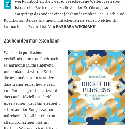
wei Kochbücher, die zwei so verschiedene Welten vertreten.
a
Z
n
Ist das eine Buch eine spezielle Art der Ernährung, so
u
entspringt das andere einer jahrhundertealten Ess-, Tisch- und
a
r
Kochkultur. Beides spannend. Entscheiden sie selbst, welches Ihr
2
kulinarischer Favorit ist. Von
BARBARA WEGMANN
0
2
3
Zaubem den man essen kann
Wären die politischen
Verhältnisse im Iran doch auch
so harmonisch, faszinierend
und einladend wie die Küche
dieses Landes. Kein Wunder,
dass Iraner selbst heute gern
von Persien sprechen, obwohl
das Land offiziell Iran heißt.
Aber Persien, der Name zergeht
schon auf der Zunge, zaubert
märchenhafte Bilder einer so
alten, großartigen Kultur.
Barbara Wegmann hat sich das