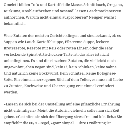
Omelett bilden Tofu und Kartoffel die Masse, Schnittlauch, Oregano,
Kurkuma, Knoblauchzehen und Sesamöl lassen Geschmacksnerven
aufhorchen. Warum nicht einmal ausprobieren? Neugier wächst
bekanntlich.
Viele Zutaten der meisten Gerichte klingen und sind bekannt, ob es
Suppen wie Lauch-Kartoffelsuppe, Pilzcreme-Suppe, leckere
Brotrezepte, Rezepte mit Reis oder roten Linsen oder die sehr
verlockende Spinat-Artischocken-Tarte ist, das alles ist nicht
unbedingt neu. Es sind die einzelnen Zutaten, die vielleicht noch
ungewohnt, eben vegan sind, kein Ei, kein Schinken, keine Sahne.
Und natürlich keine Bockwurst, kein Schnitzel, keine Bolognese-
Soße. Ein einmal anerzogenes Bild auf dem Teller, es muss mit Liebe
zu Zutaten, Kochweise und Überzeugung erst einmal verändert
werden.
»Lassen sie sich bei der Umstellung auf eine pflanzliche Ernährung
nicht entmutigen.« Meint die Autorin, vielmehr solle man sich Zeit
geben. »Gestalten sie sich den Übergang stressfrei und köstlich.« Sie
empfiehlt: die 80/20-Regel, »ganz simpel … Ihre Ernährung ist